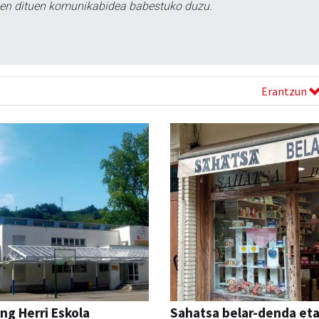
tzen dituen komunikabidea babestuko duzu.
Erantzun
ng Herri Eskola
Sahatsa belar-denda et