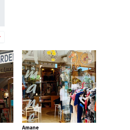
a
Amane