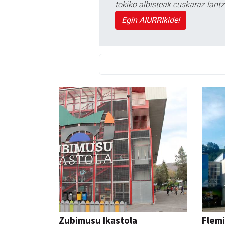
tokiko albisteak euskaraz lan
Egin AIURRIkide!
Zubimusu Ikastola
Flemi