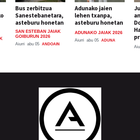
Bus zerbitzua
Adunako jaien
Ju
ko
Sanestebanetara,
lehen txanpa,
an
asteburu honetan
asteburu honetan
Do
H
SAN ESTEBAN JAIAK
ADUNAKO JAIAK 2026
pr
GOIBURUN 2026
K
Aiurri
abu 05
ADUNA
Aiurri
abu 05
ANDOAIN
Aiu