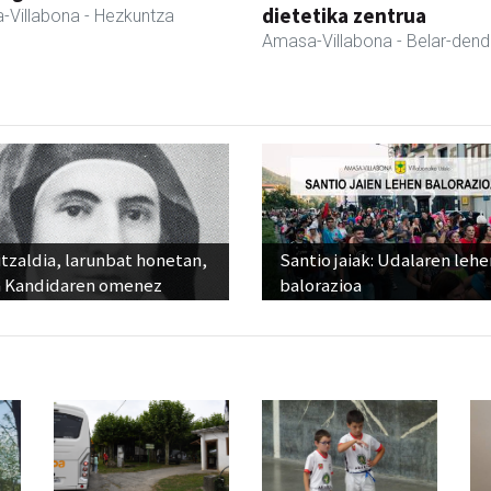
dietetika zentrua
-Villabona
- Hezkuntza
Amasa-Villabona
- Belar-den
tzaldia, larunbat honetan,
Santio jaiak: Udalaren lehe
 Kandidaren omenez
balorazioa