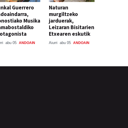
nkal Guerrero
Naturan
doaindarra,
murgiltzeko
nostiako Musika
jarduerak,
amabostaldiko
Leizaran Bisitarien
otagonista
Etxearen eskutik
rri
abu 05
Aiurri
abu 05
ANDOAIN
ANDOAIN