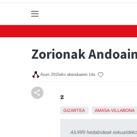
Zorionak Andoain
Aiurri
2015eko abenduaren 14a
z
GIZARTEA
AMASA-VILLABONA
AIURRI hedabideak eskualdeko n