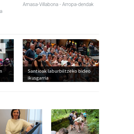
Amasa-Villabona
- Arropa-dendak
da
n
Santioak laburbiltzeko bideo
ikusgarria