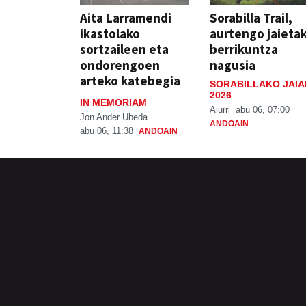
Aita Larramendi
Sorabilla Trail,
ikastolako
aurtengo jaieta
sortzaileen eta
berrikuntza
ondorengoen
nagusia
arteko katebegia
SORABILLAKO JAIA
2026
IN MEMORIAM
Aiurri
abu 06, 07:00
Jon Ander Ubeda
ANDOAIN
abu 06, 11:38
ANDOAIN