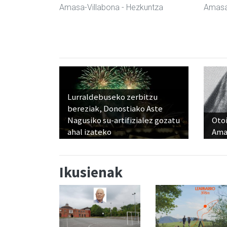
Amasa-Villabona
- Hezkuntza
Amasa
Lurraldebuseko zerbitzu
bereziak, Donostiako Aste
Nagusiko su-artifizialez gozatu
Otoi
ahal izateko
Ama
Ikusienak