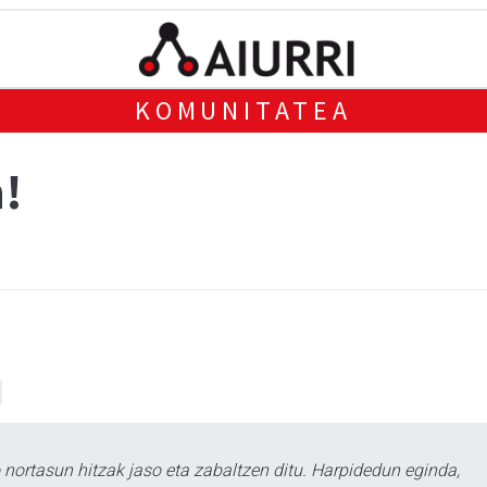
KOMUNITATEA
!
ortasun hitzak jaso eta zabaltzen ditu. Harpidedun eginda,