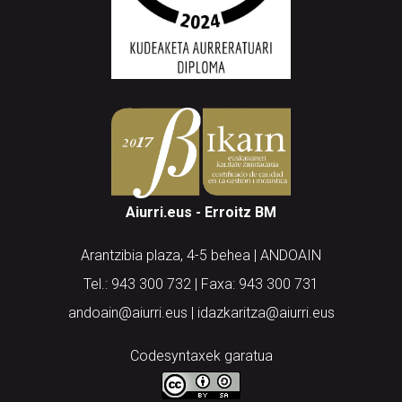
Aiurri.eus - Erroitz BM
Arantzibia plaza, 4-5 behea | ANDOAIN
Tel.: 943 300 732 | Faxa: 943 300 731
andoain@aiurri.eus | idazkaritza@aiurri.eus
Codesyntaxek garatua