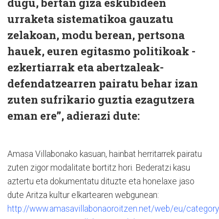
dugu, bertan giza eskubideen
urraketa sistematikoa gauzatu
zelakoan, modu berean, pertsona
hauek, euren egitasmo politikoak -
ezkertiarrak eta abertzaleak-
defendatzearren pairatu behar izan
zuten sufrikario guztia ezagutzera
eman ere”, adierazi dute:
Amasa Villabonako kasuan, hainbat herritarrek pairatu
zuten zigor modalitate bortitz hori. Bederatzi kasu
aztertu eta dokumentatu dituzte eta honelaxe jaso
dute Aritza kultur elkartearen webgunean:
http://www.amasavillabonaoroitzen.net/web/eu/category