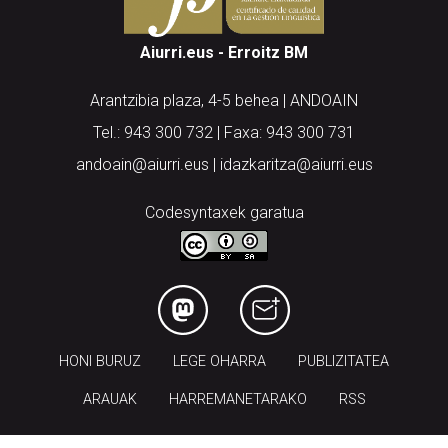
Aiurri.eus - Erroitz BM
Arantzibia plaza, 4-5 behea | ANDOAIN
Tel.: 943 300 732 | Faxa: 943 300 731
andoain@aiurri.eus | idazkaritza@aiurri.eus
Codesyntaxek garatua
HONI BURUZ
LEGE OHARRA
PUBLIZITATEA
ARAUAK
HARREMANETARAKO
RSS