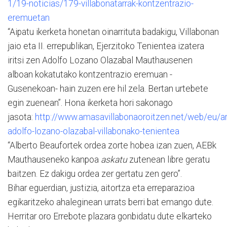
1/19-noticias/179-villabonatarrak-kontzentrazio-
eremuetan
“Aipatu ikerketa honetan oinarrituta badakigu, Villabonan
jaio eta II. errepublikan, Ejerzitoko Tenientea izatera
iritsi zen Adolfo Lozano Olazabal Mauthausenen
alboan kokatutako kontzentrazio eremuan -
Gusenekoan- hain zuzen ere hil zela. Bertan urtebete
egin zuenean”. Hona ikerketa hori sakonago
jasota:
http://www.amasavillabonaoroitzen.net/web/eu/ar
adolfo-lozano-olazabal-villabonako-tenientea
“Alberto Beaufortek ordea zorte hobea izan zuen, AEBk
Mauthauseneko kanpoa
askatu
zutenean libre geratu
baitzen. Ez dakigu ordea zer gertatu zen gero”.
Bihar eguerdian, justizia, aitortza eta erreparazioa
egikaritzeko ahaleginean urrats berri bat emango dute.
Herritar oro Errebote plazara gonbidatu dute elkarteko