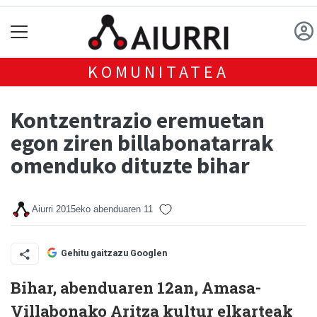
KOMUNITATEA
Kontzentrazio eremuetan
egon ziren billabonatarrak
omenduko dituzte bihar
Aiurri
2015eko abenduaren 11
Gehitu gaitzazu Googlen
Bihar, abenduaren 12an, Amasa-
Villabonako Aritza kultur elkarteak