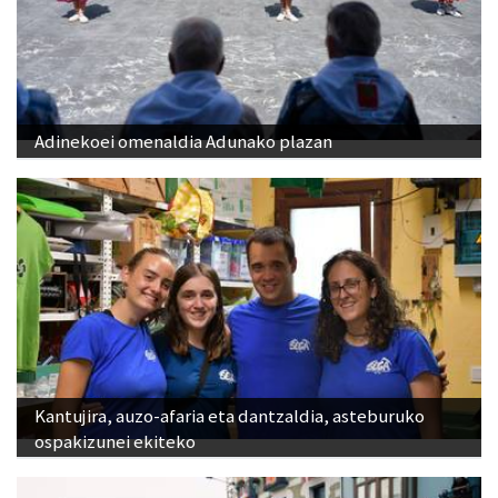
Adinekoei omenaldia Adunako plazan
Kantujira, auzo-afaria eta dantzaldia, asteburuko
ospakizunei ekiteko