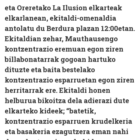
eta Oreretako La Ilusion elkarteak
elkarlanean, ekitaldi-omenaldia
antolatu du Berdura plazan 12:00etan.
Ekitaldian zehar, Mauthausengo
kontzentrazio eremuan egon ziren
billabonatarrak gogoan hartuko
dituzte eta baita bestelako
kontzentrazio esparruetan egon ziren
herritarrak ere. Ekitaldi honen
helburua bikoitza dela adierazi dute
elkarteko kideek; “batetik,
kontzentrazio esparruen krudelkeria
eta basakeria ezagutzera eman nahi