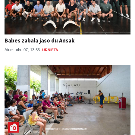
Babes zabala jaso du Ansak
Aiurri
abu 07, 13:55
URNIETA