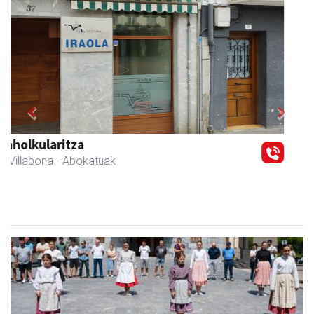
Previous
Next
Zubimusu Ikastola
Amasa-Villabona
- Hezkuntza