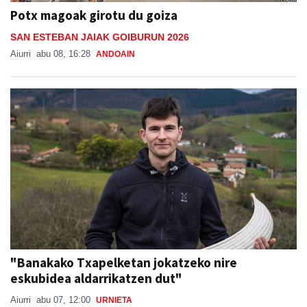
Potx magoak girotu du goiza
SAN ESTEBAN JAIAK GOIBURUN 2026
Aiurri
abu 08, 16:28
ANDOAIN
"Banakako Txapelketan jokatzeko nire
eskubidea aldarrikatzen dut"
Aiurri
abu 07, 12:00
URNIETA