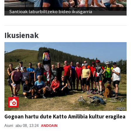
Santioak laburbiltzeko bideo ikusgarria
Ikusienak
Gogoan hartu dute Katto Amilibia kultur eragilea
Aiurri
abu 08, 13:24
ANDOAIN