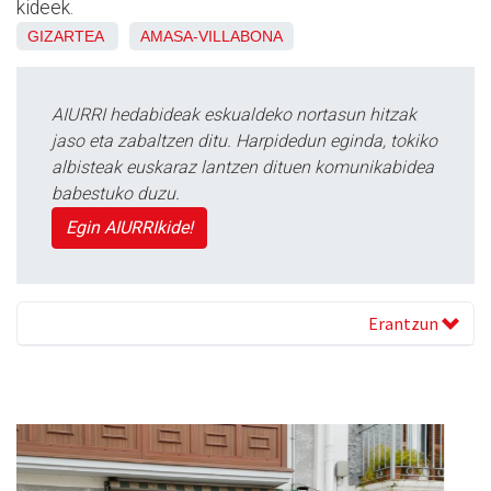
kideek.
GIZARTEA
AMASA-VILLABONA
AIURRI hedabideak eskualdeko nortasun hitzak
jaso eta zabaltzen ditu. Harpidedun eginda, tokiko
albisteak euskaraz lantzen dituen komunikabidea
babestuko duzu.
Egin AIURRIkide!
Erantzun