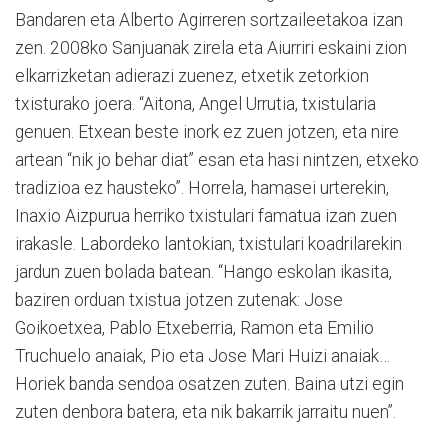
Bandaren eta Alberto Agirreren sortzaileetakoa izan
zen. 2008ko Sanjuanak zirela eta Aiurriri eskaini zion
elkarrizketan adierazi zuenez, etxetik zetorkion
txisturako joera. “Aitona, Angel Urrutia, txistularia
genuen. Etxean beste inork ez zuen jotzen, eta nire
artean “nik jo behar diat” esan eta hasi nintzen, etxeko
tradizioa ez hausteko”. Horrela, hamasei urterekin,
Inaxio Aizpurua herriko txistulari famatua izan zuen
irakasle. Labordeko lantokian, txistulari koadrilarekin
jardun zuen bolada batean. “Hango eskolan ikasita,
baziren orduan txistua jotzen zutenak: Jose
Goikoetxea, Pablo Etxeberria, Ramon eta Emilio
Truchuelo anaiak, Pio eta Jose Mari Huizi anaiak…
Horiek banda sendoa osatzen zuten. Baina utzi egin
zuten denbora batera, eta nik bakarrik jarraitu nuen”.