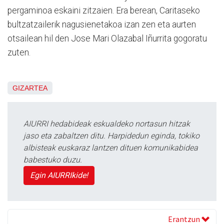
pergaminoa eskaini zitzaien. Era berean, Caritaseko
bultzatzailerik nagusienetakoa izan zen eta aurten
otsailean hil den Jose Mari Olazabal Iñurrita gogoratu
zuten.
GIZARTEA
AIURRI hedabideak eskualdeko nortasun hitzak
jaso eta zabaltzen ditu. Harpidedun eginda, tokiko
albisteak euskaraz lantzen dituen komunikabidea
babestuko duzu.
Egin AIURRIkide!
Erantzun