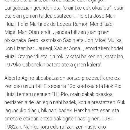
Langabezian geunden eta, “oraintxe dek okasioa!”, esan
eta ekin genion taldea osatzeari. Pio eta Jose Mari
Huizi, Felix Martinez de Lezea, Ramon Mendiluze,
Migel Mari Otamendi…, jendea biltzen joan ginen
pixkanaka. Gero ikastolako Sabin eta Jon Mikel Mujika,
Jon Lizarribar, Jauregi, Xabier Ansa…, etorri ziren; horiei
Huizi, Otamendi eta hirurok irakatsi baikenien ikastolan.
1979ko Gabonekin batera atera ginen kalera”.
Alberto Agirre abesbatzaren sortze prozesutik ere ez
zen oso urrun ibili Etxeberria: “Goikoetxea eta biok Pio
Huizi tentatu genuen: “Hi, Pio, orain dakak okasioa,
herriaren alde lan egin nahi badek, korua prestatzen. Guk
lagunduko diagu, hik nahi badek. Hark baietz esan eta
erretore etxean entsaioak egiten hasi ginen, 1981-
1982an. Nahiko koru ederra izan zen hasierako