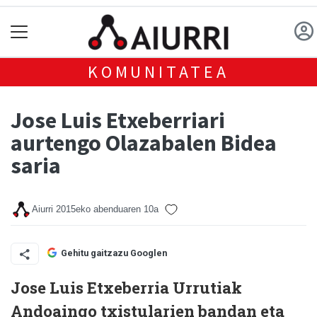
KOMUNITATEA
Jose Luis Etxeberriari
aurtengo Olazabalen Bidea
saria
Aiurri
2015eko abenduaren 10a
Gehitu gaitzazu Googlen
Jose Luis Etxeberria Urrutiak
Andoaingo txistularien bandan eta