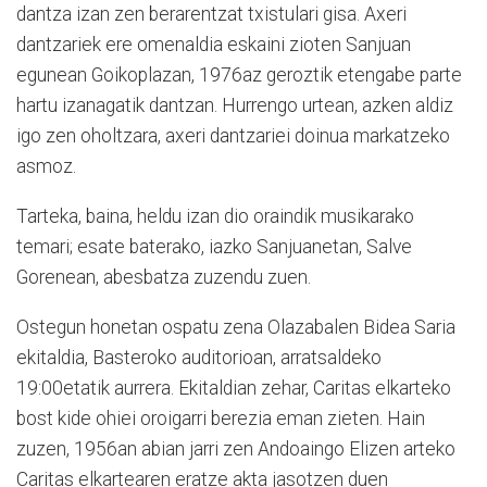
dantza izan zen berarentzat txistulari gisa. Axeri
dantzariek ere omenaldia eskaini zioten Sanjuan
egunean Goikoplazan, 1976az geroztik etengabe parte
hartu izanagatik dantzan. Hurrengo urtean, azken aldiz
igo zen oholtzara, axeri dantzariei doinua markatzeko
asmoz.
Tarteka, baina, heldu izan dio oraindik musikarako
temari; esate baterako, iazko Sanjuanetan, Salve
Gorenean, abesbatza zuzendu zuen.
Ostegun honetan ospatu zena Olazabalen Bidea Saria
ekitaldia, Basteroko auditorioan, arratsaldeko
19:00etatik aurrera. Ekitaldian zehar, Caritas elkarteko
bost kide ohiei oroigarri berezia eman zieten. Hain
zuzen, 1956an abian jarri zen Andoaingo Elizen arteko
Caritas elkartearen eratze akta jasotzen duen