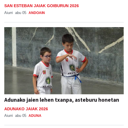
SAN ESTEBAN JAIAK GOIBURUN 2026
Aiurri
abu 05
ANDOAIN
Adunako jaien lehen txanpa, asteburu honetan
ADUNAKO JAIAK 2026
Aiurri
abu 05
ADUNA