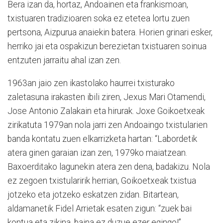
Bera izan da, hortaz, Andoainen eta frankismoan,
txistuaren tradizioaren soka ez etetea lortu zuen
pertsona, Aizpurua anaiekin batera. Horien grinari esker,
herriko jai eta ospakizun berezietan txistuaren soinua
entzuten jarraitu ahal izan zen.
1963an jaio zen ikastolako haurrei txisturako
zaletasuna irakasten ibili ziren, Jexus Mari Otamendi,
Jose Antonio Zalakain eta hirurak. Joxe Goikoetxeak
zirikatuta 1979an nola jarri zen Andoaingo txistularien
banda kontatu zuen elkarrizketa hartan: “Labordetik
atera ginen garaian izan zen, 1979ko maiatzean.
Baxoerditako lagunekin atera zen dena, badakizu. Nola
ez zegoen txistularirik herrian, Goikoetxeak txistua
jotzeko eta jotzeko eskatzen zidan. Bitartean,
aldamanetik Fidel Arrietak esaten zigun: “zuek bai
kontua eta zikina, baina ez duzue ezer egingo!”.