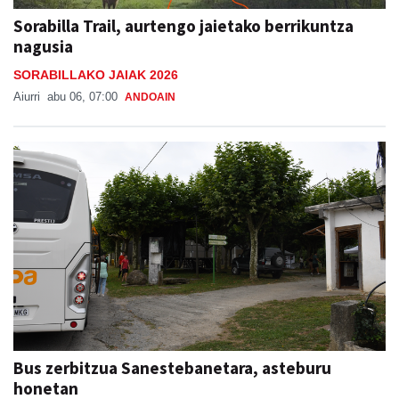
Sorabilla Trail, aurtengo jaietako berrikuntza
nagusia
SORABILLAKO JAIAK 2026
Aiurri
abu 06, 07:00
ANDOAIN
Bus zerbitzua Sanestebanetara, asteburu
honetan