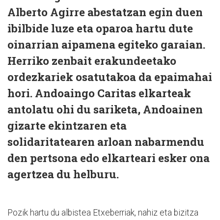
Alberto Agirre abestatzan egin duen
ibilbide luze eta oparoa hartu dute
oinarrian aipamena egiteko garaian.
Herriko zenbait erakundeetako
ordezkariek osatutakoa da epaimahai
hori. Andoaingo Caritas elkarteak
antolatu ohi du sariketa, Andoainen
gizarte ekintzaren eta
solidaritatearen arloan nabarmendu
den pertsona edo elkarteari esker ona
agertzea du helburu.
Pozik hartu du albistea Etxeberriak, nahiz eta bizitza