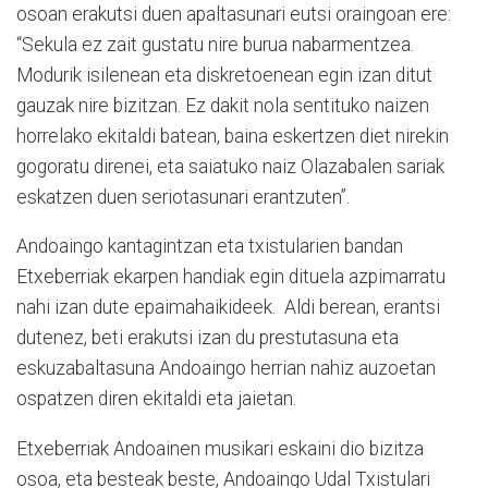
osoan erakutsi duen apaltasunari eutsi oraingoan ere:
“Sekula ez zait gustatu nire burua nabarmentzea.
Modurik isilenean eta diskretoenean egin izan ditut
gauzak nire bizitzan. Ez dakit nola sentituko naizen
horrelako ekitaldi batean, baina eskertzen diet nirekin
gogoratu direnei, eta saiatuko naiz Olazabalen sariak
eskatzen duen seriotasunari erantzuten”.
Andoaingo kantagintzan eta txistularien bandan
Etxeberriak ekarpen handiak egin dituela azpimarratu
nahi izan dute epaimahaikideek. Aldi berean, erantsi
dutenez, beti erakutsi izan du prestutasuna eta
eskuzabaltasuna Andoaingo herrian nahiz auzoetan
ospatzen diren ekitaldi eta jaietan.
Etxeberriak Andoainen musikari eskaini dio bizitza
osoa, eta besteak beste, Andoaingo Udal Txistulari