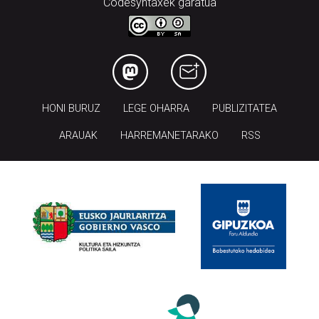
Codesyntaxek garatua
HONI BURUZ
LEGE OHARRA
PUBLIZITATEA
ARAUAK
HARREMANETARAKO
RSS