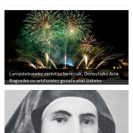
Lurraldebuseko zerbitzu bereziak, Donostiako Aste
Nagusiko su-artifizialez gozatu ahal izateko