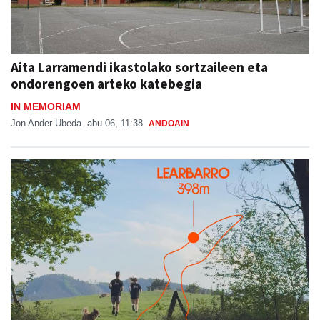
Aita Larramendi ikastolako sortzaileen eta
ondorengoen arteko katebegia
IN MEMORIAM
Jon Ander Ubeda
abu 06, 11:38
ANDOAIN