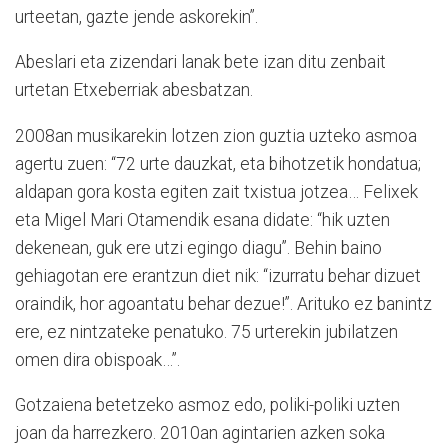
urteetan, gazte jende askorekin”.
Abeslari eta zizendari lanak bete izan ditu zenbait
urtetan Etxeberriak abesbatzan.
2008an musikarekin lotzen zion guztia uzteko asmoa
agertu zuen: “72 urte dauzkat, eta bihotzetik hondatua;
aldapan gora kosta egiten zait txistua jotzea… Felixek
eta Migel Mari Otamendik esana didate: “hik uzten
dekenean, guk ere utzi egingo diagu”. Behin baino
gehiagotan ere erantzun diet nik: “izurratu behar dizuet
oraindik, hor agoantatu behar dezue!”. Arituko ez banintz
ere, ez nintzateke penatuko. 75 urterekin jubilatzen
omen dira obispoak…”.
Gotzaiena betetzeko asmoz edo, poliki-poliki uzten
joan da harrezkero. 2010an agintarien azken soka