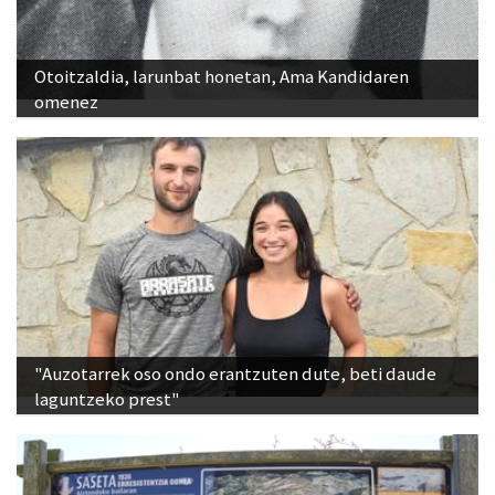
Otoitzaldia, larunbat honetan, Ama Kandidaren
omenez
"Auzotarrek oso ondo erantzuten dute, beti daude
laguntzeko prest"