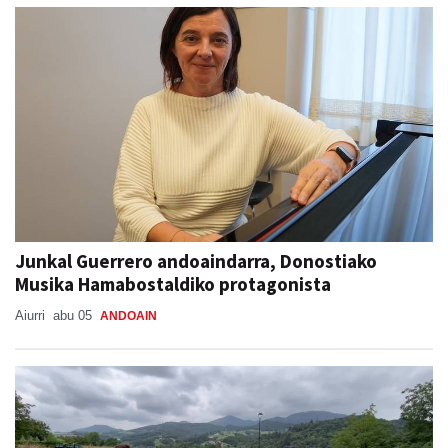
Junkal Guerrero andoaindarra, Donostiako
Musika Hamabostaldiko protagonista
Aiurri
abu 05
ANDOAIN