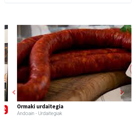
Previous
Next
Ormaki urdaitegia
Andoain
- Urdaitegiak