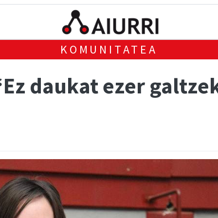
KOMUNITATEA
“Ez daukat ezer galtze