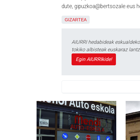
dute, gipuzkoa@bertsozale.eus h
GIZARTEA
AIURRI hedabideak eskualdeko n
tokiko albisteak euskaraz lan
Egin AIURRIkide!