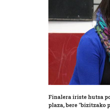
Finalera iriste hutsa p
plaza, bere "bizitzako p