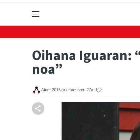
Oihana Iguaran: 
noa”
Aiurri
2016ko urtarrilaren 27a