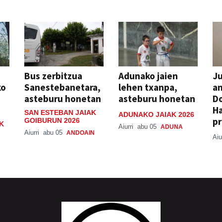
Bus zerbitzua
Adunako jaien
Ju
ko
Sanestebanetara,
lehen txanpa,
an
asteburu honetan
asteburu honetan
Do
H
SAN ESTEBAN JAIAK
ADUNAKO JAIAK 2026
pr
GOIBURUN 2026
K
Aiurri
abu 05
ADUNA
Aiurri
abu 05
ANDOAIN
Aiu