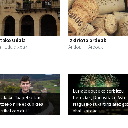
tako Udala
Izkiriota ardoak
a
- Udaletxeak
Andoain
- Ardoak
Lurraldebuseko zerbitzu
nakako Txapelketan
bereziak, Donostiako Aste
atzeko nire eskubidea
Nagusiko su-artifizialez g
rrikatzen dut"
ahal izateko