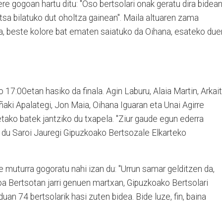
ere gogoan hartu ditu: "Oso bertsolari onak geratu dira bidean
otsa bilatuko dut oholtza gainean". Maila altuaren zama
ta, beste kolore bat ematen saiatuko da Oihana, esateko due
 17:00etan hasiko da finala. Agin Laburu, Alaia Martin, Arkai
ñaki Apalategi, Jon Maia, Oihana Iguaran eta Unai Agirre
etako batek jantziko du txapela. "Ziur gaude egun ederra
u du Saroi Jauregi Gipuzkoako Bertsozale Elkarteko
e muturra gogoratu nahi izan du: "Urrun samar gelditzen da,
a Bertsotan jarri genuen martxan, Gipuzkoako Bertsolari
an 74 bertsolarik hasi zuten bidea. Bide luze, fin, baina