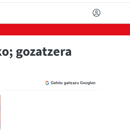
ko; gozatzera
Gehitu gaitzazu Googlen