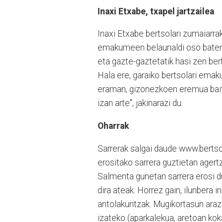
Inaxi Etxabe, txapel jartzailea
Inaxi Etxabe bertsolari zumaiarrak 
emakumeen belaunaldi oso baten o
eta gazte-gaztetatik hasi zen ber
Hala ere, garaiko bertsolari ema
eraman, gizonezkoen eremua bait
izan arte", jakinarazi du.
Oharrak
Sarrerak salgai daude www.berts
erositako sarrera guztietan agert
Salmenta gunetan sarrera erosi dut
dira ateak. Horrez gain, ilunbera 
antolakuntzak. Mugikortasun araz
izateko (aparkalekua, aretoan kok