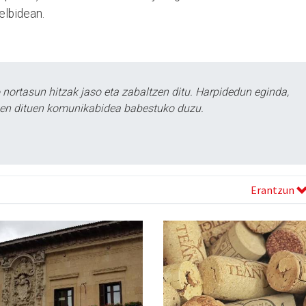
elbidean.
ortasun hitzak jaso eta zabaltzen ditu. Harpidedun eginda,
tzen dituen komunikabidea babestuko duzu.
Erantzun