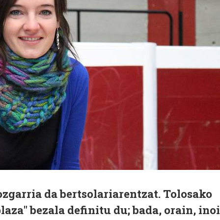
ozgarria da bertsolariarentzat. Tolosako
laza" bezala definitu du; bada, orain, ino