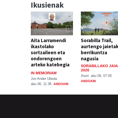
Ikusienak
Aita Larramendi
Sorabilla Trail,
ikastolako
aurtengo jaieta
sortzaileen eta
berrikuntza
ondorengoen
nagusia
arteko katebegia
SORABILLAKO JAIA
2026
IN MEMORIAM
Aiurri
abu 06, 07:00
Jon Ander Ubeda
ANDOAIN
abu 06, 11:38
ANDOAIN