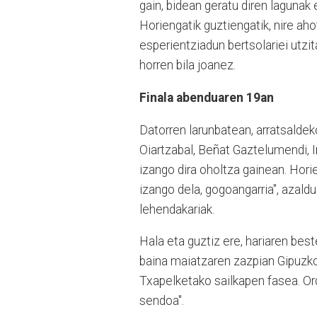
gain, bidean geratu diren lagunak 
Horiengatik guztiengatik, nire ah
esperientziadun bertsolariei utzi
horren bila joanez.
Finala abenduaren 19an
Datorren larunbatean, arratsaldeko
Oiartzabal, Beñat Gaztelumendi, I
izango dira oholtza gainean. Hori
izango dela, gogoangarria", azald
lehendakariak.
Hala eta guztiz ere, hariaren best
baina maiatzaren zazpian Gipuzko
Txapelketako sailkapen fasea. Ordu
sendoa".