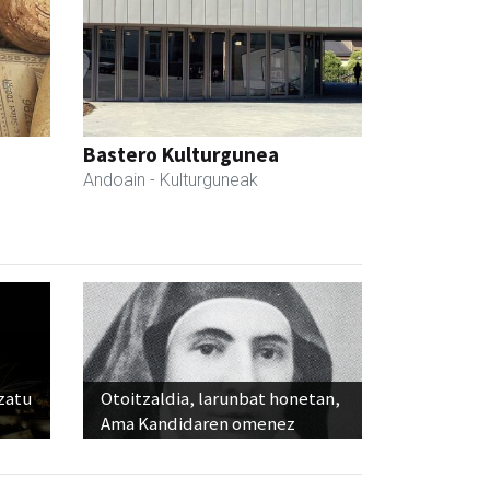
Bastero Kulturgunea
Andoain
- Kulturguneak
ozatu
Otoitzaldia, larunbat honetan,
Ama Kandidaren omenez