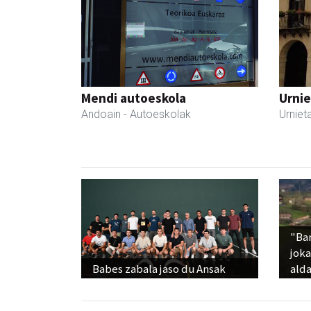
Mendi autoeskola
Urnie
Andoain
- Autoeskolak
Urniet
"Ba
jok
Babes zabala jaso du Ansak
alda