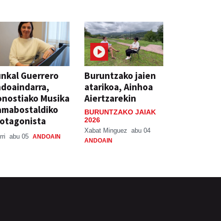
nkal Guerrero
Buruntzako jaien
doaindarra,
atarikoa, Ainhoa
nostiako Musika
Aiertzarekin
amabostaldiko
BURUNTZAKO JAIAK
otagonista
2026
Xabat Minguez
abu 04
rri
abu 05
ANDOAIN
ANDOAIN