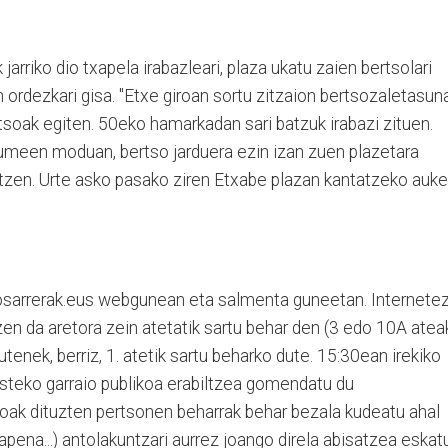
jarriko dio txapela irabazleari, plaza ukatu zaien bertsolari
rdezkari gisa. "Etxe giroan sortu zitzaion bertsozaletasuna
tsoak egiten. 50eko hamarkadan sari batzuk irabazi zituen.
kumeen moduan, bertso jarduera ezin izan zuen plazetara
zen. Urte asko pasako ziren Etxabe plazan kantatzeko auke
osarrerak.eus webgunean eta salmenta guneetan. Internete
zen da aretora zein atetatik sartu behar den (3 edo 10A ateak
enek, berriz, 1. atetik sartu beharko dute. 15:30ean irekiko
iristeko garraio publikoa erabiltzea gomendatu du
oak dituzten pertsonen beharrak behar bezala kudeatu ahal
apena...) antolakuntzari aurrez joango direla abisatzea eskat