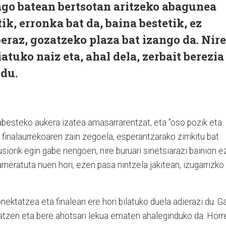
ago batean bertsotan aritzeko abagunea
ik, erronka bat da, baina bestetik, ez
beraz, gozatzeko plaza bat izango da. Nire
tuko naiz eta, ahal dela, zerbait berezia
 du.
abesteko aukera izatea amasarrarentzat, eta "oso pozik eta
o finalaurrekoaren zain zegoela, esperantzarako zirrikitu bat
siorik egin gabe nengoen, nire buruari sinetsiarazi bainion e
barneratuta nuen hori, ezen pasa nintzela jakitean, izugarrizko
ektatzea eta finalean ere hori bilatuko duela adierazi du. G
ratzen eta bere ahotsari lekua ematen ahaleginduko da. Horr