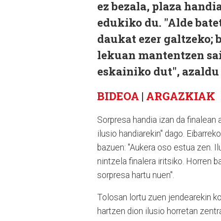
ez bezala, plaza handi
edukiko du. "Alde batet
daukat ezer galtzeko; 
lekuan mantentzen saia
eskainiko dut", azaldu
BIDEOA
|
ARGAZKIAK
Sorpresa handia izan da finalean 
ilusio handiarekin" dago. Eibarrek
bazuen: "Aukera oso estua zen. Ilu
nintzela finalera iritsiko. Horren 
sorpresa hartu nuen".
Tolosan lortu zuen jendearekin kon
hartzen dion ilusio horretan zent