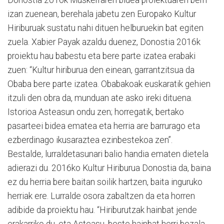
izan zuenean, berehala jabetu zen Europako Kultur
Hiriburuak sustatu nahi dituen helburuekin bat egiten
zuela. Xabier Payak azaldu duenez, Donostia 2016k
proiektu hau babestu eta bere parte izatea erabaki
zuen: “Kultur hiriburua den einean, garrantzitsua da
Obaba bere parte izatea. Obabakoak euskaratik gehien
itzuli den obra da, munduan ate asko ireki dituena.
Istorioa Asteasun ondu zen; horregatik, bertako
pasarteei bidea ematea eta herria are barrurago eta
ezberdinago ikusaraztea ezinbestekoa zen”.
Bestalde, lurraldetasunari balio handia ematen dietela
adierazi du. 2016ko Kultur Hiriburua Donostia da, baina
ez du herria bere baitan soilik hartzen, baita inguruko
herriak ere. Lurralde osora zabaltzen da eta horren
adibide da proiektu hau. “Hiriburutzak hainbat jende
erakarriko du, eta Asteasu, beste hainbat herri bezala,