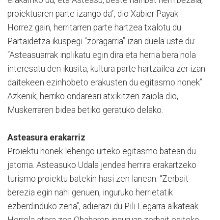
proiektuaren parte izango da”, dio Xabier Payak.
Horrez gain, herritarren parte hartzea txalotu du.
Partaidetza ikuspegi “zoragarria” izan duela uste du:
“Asteasuarrak inplikatu egin dira eta herria bera nola
interesatu den ikusita, kultura parte hartzailea zer izan
daitekeen ezinhobeto erakusten du egitasmo honek”.
Azkenik, herriko ondareari atxikitzen zaiola dio,
Muskerraren bidea betiko geratuko delako.
Asteasura erakarriz
Proiektu honek lehengo urteko egitasmo batean du
jatorria. Asteasuko Udala jendea herrira erakartzeko
turismo proiektu batekin hasi zen lanean. “Zerbait
berezia egin nahi genuen, inguruko herrietatik
ezberdinduko zena”, adierazi du Pili Legarra alkateak.
Horrela atera zen Obabaren inguruan zerbait egiteko