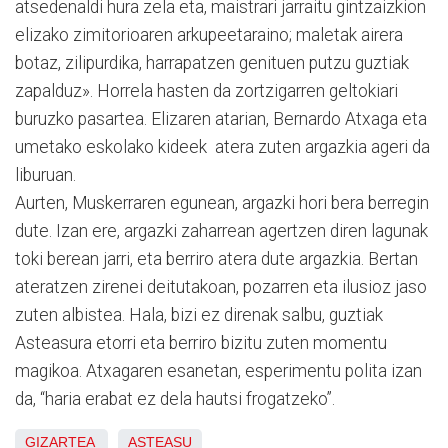
atsedenaldi hura zela eta, maistrari jarraitu gintzaizkion
elizako zimitorioaren arkupeetaraino; maletak airera
botaz, zilipurdika, harrapatzen genituen putzu guztiak
zapalduz». Horrela hasten da zortzigarren geltokiari
buruzko pasartea. Elizaren atarian, Bernardo Atxaga eta
umetako eskolako kideek atera zuten argazkia ageri da
liburuan.
Aurten, Muskerraren egunean, argazki hori bera berregin
dute. Izan ere, argazki zaharrean agertzen diren lagunak
toki berean jarri, eta berriro atera dute argazkia. Bertan
ateratzen zirenei deitutakoan, pozarren eta ilusioz jaso
zuten albistea. Hala, bizi ez direnak salbu, guztiak
Asteasura etorri eta berriro bizitu zuten momentu
magikoa. Atxagaren esanetan, esperimentu polita izan
da, “haria erabat ez dela hautsi frogatzeko”.
GIZARTEA
ASTEASU