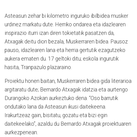
Asteasun zehar bi kilometro inguruko ibilbidea musker
urdinez markatu dute. Herriko ondarea eta idazlearen
inspirazio iturri izan diren tokietatik pasatzen da,
Atxagak deitu dion bezala, Muskerraren bidea. Pausoz
pauso, idazlearen lana eta herria gertutik ezagutzeko
aukera ematen du. 17 geltoki ditu; eskola ingurutik
hasita, Tranpazulo plazaraino.
Proiektu honen baitan, Muskerraren bidea gida literarioa
argitaratu dute; Bernardo Atxagak idatzia eta aurtengo
Durangoko Azokan aurkeztuko dena. “Oso barrutik
ondutako lana da Asteasun ikusi daitekeena.
Irakurtzeaz gain, bisitatu, gozatu eta bizi egin
daitekeelako”, azaldu du Bernardo Atxagak proiektuaren
aurkezpenean.