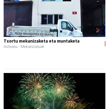
Previous
Next
Txortu mekanizaketa eta muntaketa
Asteasu
- Mekanizatuak