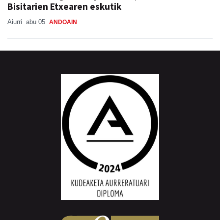
Bisitarien Etxearen eskutik
Aiurri
abu 05
ANDOAIN