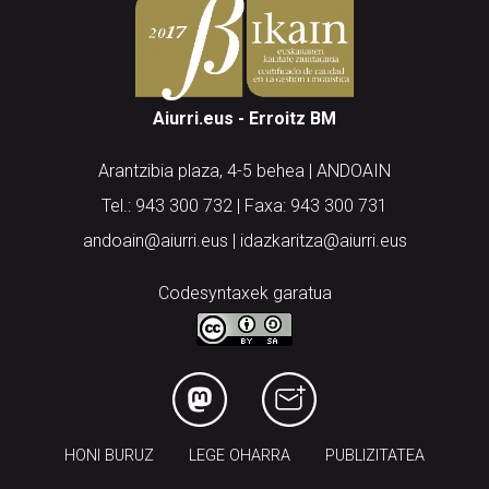
Aiurri.eus - Erroitz BM
Arantzibia plaza, 4-5 behea | ANDOAIN
Tel.: 943 300 732 | Faxa: 943 300 731
andoain@aiurri.eus | idazkaritza@aiurri.eus
Codesyntaxek garatua
HONI BURUZ
LEGE OHARRA
PUBLIZITATEA