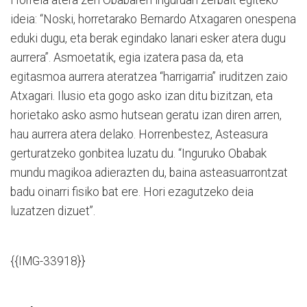
ideia: “Noski, horretarako Bernardo Atxagaren onespena
eduki dugu, eta berak egindako lanari esker atera dugu
aurrera”. Asmoetatik, egia izatera pasa da, eta
egitasmoa aurrera ateratzea “harrigarria” iruditzen zaio
Atxagari. Ilusio eta gogo asko izan ditu bizitzan, eta
horietako asko asmo hutsean geratu izan diren arren,
hau aurrera atera delako. Horrenbestez, Asteasura
gerturatzeko gonbitea luzatu du. “Inguruko Obabak
mundu magikoa adierazten du, baina asteasuarrontzat
badu oinarri fisiko bat ere. Hori ezagutzeko deia
luzatzen dizuet”.
{{IMG-33918}}