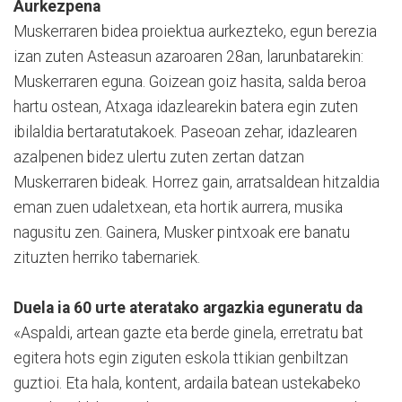
Aurkezpena
Muskerraren bidea proiektua aurkezteko, egun berezia
izan zuten Asteasun azaroaren 28an, larunbatarekin:
Muskerraren eguna. Goizean goiz hasita, salda beroa
hartu ostean, Atxaga idazlearekin batera egin zuten
ibilaldia bertaratutakoek. Paseoan zehar, idazlearen
azalpenen bidez ulertu zuten zertan datzan
Muskerraren bideak. Horrez gain, arratsaldean hitzaldia
eman zuen udaletxean, eta hortik aurrera, musika
nagusitu zen. Gainera, Musker pintxoak ere banatu
zituzten herriko tabernariek.
Duela ia 60 urte ateratako argazkia eguneratu da
«Aspaldi, artean gazte eta berde ginela, erretratu bat
egitera hots egin ziguten eskola ttikian genbiltzan
guztioi. Eta hala, kontent, ardaila batean ustekabeko