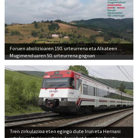
Foruen abolizioaren 150. urteurrena eta Alkateen
Mugimenduaren 50. urteurrena gogoan
Tren zirkulazioa eten egingo dute Irun eta Hernani