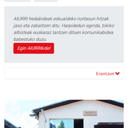
AIURRI hedabideak eskualdeko nortasun hitzak
jaso eta zabaltzen ditu. Harpidedun eginda, tokiko
albisteak euskaraz lantzen dituen komunikabidea
babestuko duzu.
Egin AIURRIkide!
Erantzun