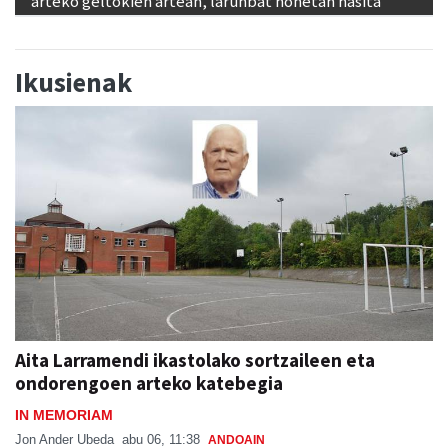
arteko geltokien artean, larunbat honetan hasita
Ikusienak
Aita Larramendi ikastolako sortzaileen eta
ondorengoen arteko katebegia
IN MEMORIAM
Jon Ander Ubeda
abu 06, 11:38
ANDOAIN