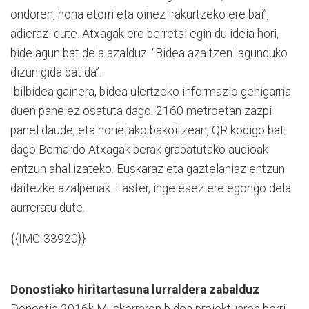
ondoren, hona etorri eta oinez irakurtzeko ere bai”,
adierazi dute. Atxagak ere berretsi egin du ideia hori,
bidelagun bat dela azalduz: “Bidea azaltzen lagunduko
dizun gida bat da”.
Ibilbidea gainera, bidea ulertzeko informazio gehigarria
duen panelez osatuta dago. 2160 metroetan zazpi
panel daude, eta horietako bakoitzean, QR kodigo bat
dago Bernardo Atxagak berak grabatutako audioak
entzun ahal izateko. Euskaraz eta gaztelaniaz entzun
daitezke azalpenak. Laster, ingelesez ere egongo dela
aurreratu dute.
{{IMG-33920}}
Donostiako hiritartasuna lurraldera zabalduz
Donostia 2016k Muskerraren bidea proiektuaren berri