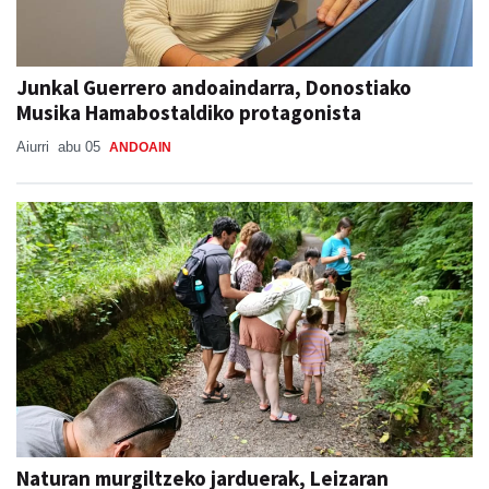
Junkal Guerrero andoaindarra, Donostiako
Musika Hamabostaldiko protagonista
Aiurri
abu 05
ANDOAIN
Naturan murgiltzeko jarduerak, Leizaran