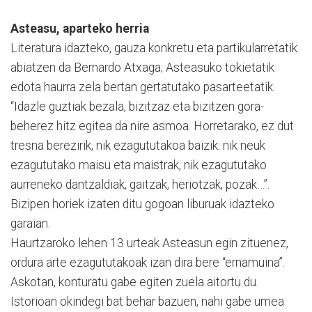
Asteasu, aparteko herria
Literatura idazteko, gauza konkretu eta partikularretatik
abiatzen da Bernardo Atxaga; Asteasuko tokietatik
edota haurra zela bertan gertatutako pasarteetatik.
“Idazle guztiak bezala, bizitzaz eta bizitzen gora-
beherez hitz egitea da nire asmoa. Horretarako, ez dut
tresna berezirik, nik ezagututakoa baizik: nik neuk
ezagututako maisu eta maistrak, nik ezagututako
aurreneko dantzaldiak, gaitzak, heriotzak, pozak…”.
Bizipen horiek izaten ditu gogoan liburuak idazteko
garaian.
Haurtzaroko lehen 13 urteak Asteasun egin zituenez,
ordura arte ezagututakoak izan dira bere “ernamuina”.
Askotan, konturatu gabe egiten zuela aitortu du.
Istorioan okindegi bat behar bazuen, nahi gabe umea