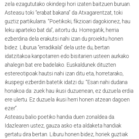
zela ezagututako okindegi hori izaten baitzuen buruan.
Asteasu toki “erabat bakana” da Atxagarentzat, toki
guztiz partikularra. “Poetikoki, fikzioari dagokionez, hau
leku aparteko bat da”, aitortu du. Horregatik, herria
ezberdina dela erakutsi nahi izan du proiektu honen
bidez. Liburua “erradikala” dela uste du, bertan
idatzitakoa kanpotarren edo bisitarien usteen aurkako
ahalegin bat ere badelako. Euskaldunek dituzten
estereotipoak hautsi nahi izan ditu eta, horretarako,
ikuspegi ezberdin batetik idatzi du: “Esan nahi dudana
honakoa da: zuek hau ikusi duzuenean, ez duzuela erdia
ere ulertu. Ez duzuela ikusi herri honen atzean dagoen
ezer”.
Asteasu balio poetiko handia duen zonaldea da.
Idazlearen ustez, gauza asko eta aldaketa handiak
gertatu dira bertan. Liburu honen bidez, horiek guztiak