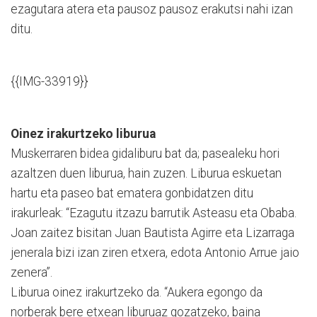
ezagutara atera eta pausoz pausoz erakutsi nahi izan
ditu.
{{IMG-33919}}
Oinez irakurtzeko liburua
Muskerraren bidea gidaliburu bat da; pasealeku hori
azaltzen duen liburua, hain zuzen. Liburua eskuetan
hartu eta paseo bat ematera gonbidatzen ditu
irakurleak: “Ezagutu itzazu barrutik Asteasu eta Obaba.
Joan zaitez bisitan Juan Bautista Agirre eta Lizarraga
jenerala bizi izan ziren etxera, edota Antonio Arrue jaio
zenera”.
Liburua oinez irakurtzeko da. “Aukera egongo da
norberak bere etxean liburuaz gozatzeko, baina