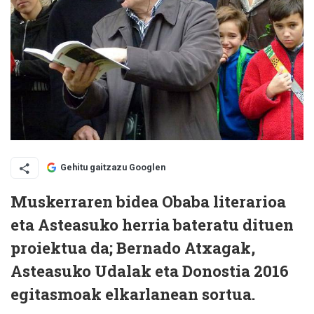
Gehitu gaitzazu Googlen
Muskerraren bidea Obaba literarioa
eta Asteasuko herria bateratu dituen
proiektua da; Bernado Atxagak,
Asteasuko Udalak eta Donostia 2016
egitasmoak elkarlanean sortua.