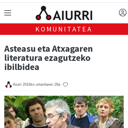
KOMUNITATEA
Asteasu eta Atxagaren
literatura ezagutzeko
ibilbidea
Aiurri
2016ko urtarrilaren 28a