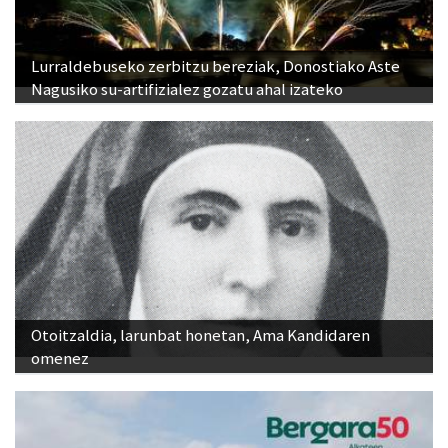
Lurraldebuseko zerbitzu bereziak, Donostiako Aste
Nagusiko su-artifizialez gozatu ahal izateko
Otoitzaldia, larunbat honetan, Ama Kandidaren
omenez