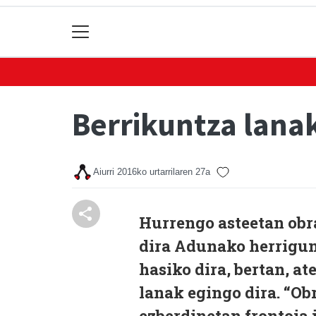
Berrikuntza lana
Aiurri
2016ko urtarrilaren 27a
Hurrengo asteetan obr
dira Adunako herrigune
hasiko dira, bertan, a
lanak egingo dira. “O
ezberdinetan frontoia i