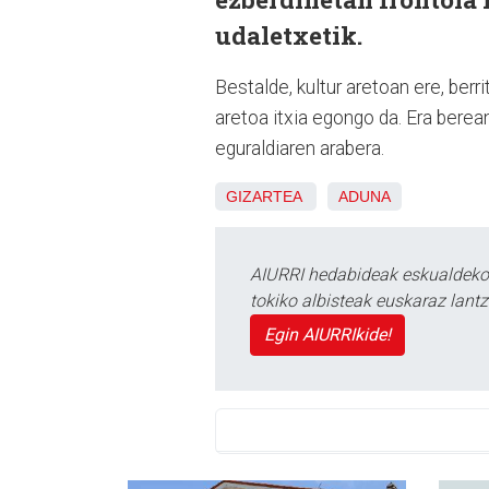
udaletxetik.
Bestalde, kultur aretoan ere, berri
aretoa itxia egongo da. Era berea
eguraldiaren arabera.
GIZARTEA
ADUNA
AIURRI hedabideak eskualdeko n
tokiko albisteak euskaraz lan
Egin AIURRIkide!