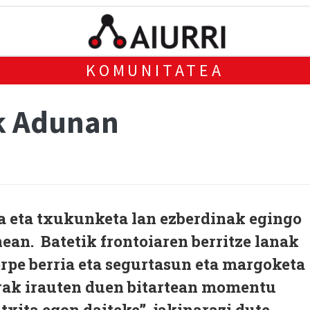
KOMUNITATEA
k Adunan
a eta txukunketa lan ezberdinak egingo
an. Batetik frontoiaren berritze lanak
terpe berria eta segurtasun eta margoketa
brak irauten duen bitartean momentu
txita egon daiteke”, jakinarazi dute