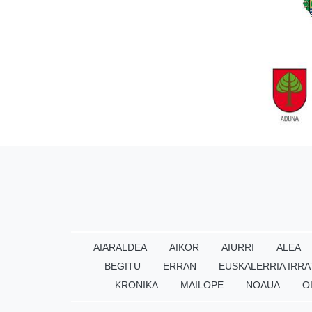
AIARALDEA
AIKOR
AIURRI
ALEA
BEGITU
ERRAN
EUSKALERRIA IRRA
KRONIKA
MAILOPE
NOAUA
O