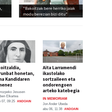
a,
"Bakoitzak bere herriko jaiak
modu berezian bizi ditu"
oitzaldia,
Aita Larramendi
runbat honetan,
ikastolako
ma Kandidaren
sortzaileen eta
menez
ondorengoen
arteko katebegia
rrozpeko Jesusen
ben Elkartea
IN MEMORIAM
 07, 09:25
ANDOAIN
Jon Ander Ubeda
abu 06, 11:38
ANDOAIN