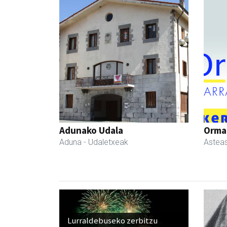
Adunako Udala
Ormaz
Aduna
- Udaletxeak
Astea
Lurraldebuseko zerbitzu