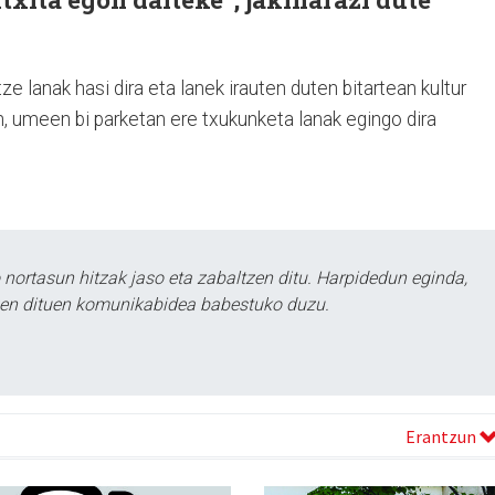
tze lanak hasi dira eta lanek irauten duten bitartean kultur
n, umeen bi parketan ere txukunketa lanak egingo dira
ortasun hitzak jaso eta zabaltzen ditu. Harpidedun eginda,
tzen dituen komunikabidea babestuko duzu.
Erantzun