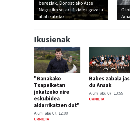
bereziak, Donostiako Aste
Nagusiko su-artifizialez gozatu
Otoi
ahal izateko
Ama
Ikusienak
"Banakako
Babes zabala ja
Txapelketan
du Ansak
jokatzeko nire
Aiurri
abu 07, 13:55
eskubidea
URNIETA
aldarrikatzen dut"
Aiurri
abu 07, 12:00
URNIETA