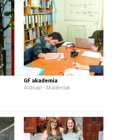
GF akademia
Andoain
- Akademiak