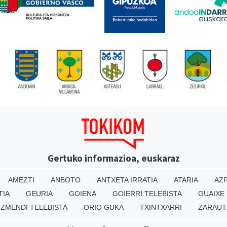
Gertuko informazioa, euskaraz
AMEZTI
ANBOTO
ANTXETA IRRATIA
ATARIA
AZP
TIA
GEURIA
GOIENA
GOIERRI TELEBISTA
GUAIXE
IZMENDI TELEBISTA
ORIO GUKA
TXINTXARRI
ZARAUT