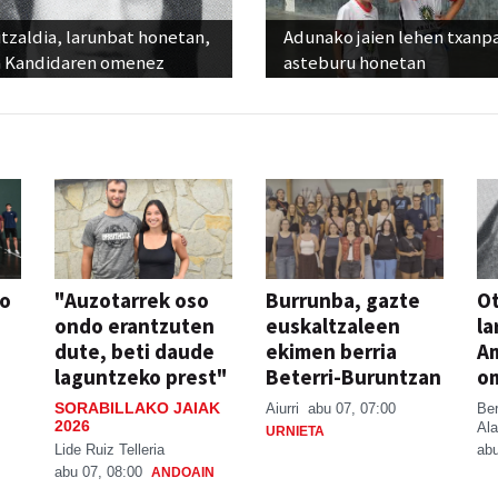
tzaldia, larunbat honetan,
Adunako jaien lehen txanp
 Kandidaren omenez
asteburu honetan
so
"Auzotarrek oso
Burrunba, gazte
Ot
ondo erantzuten
euskaltzaleen
la
dute, beti daude
ekimen berria
A
laguntzeko prest"
Beterri-Buruntzan
o
SORABILLAKO JAIAK
Aiurri
abu 07, 07:00
Be
2026
Ala
URNIETA
Lide Ruiz Telleria
abu
abu 07, 08:00
ANDOAIN