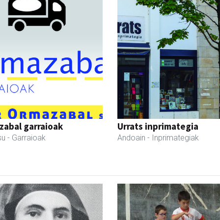
abal garraioak
Urrats inprimategia
su
- Garraioak
Andoain
- Inprimategiak