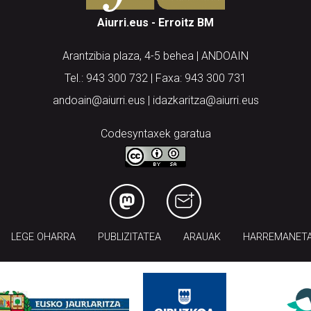
Aiurri.eus - Erroitz BM
Arantzibia plaza, 4-5 behea | ANDOAIN
Tel.: 943 300 732 | Faxa: 943 300 731
andoain@aiurri.eus | idazkaritza@aiurri.eus
Codesyntaxek garatua
LEGE OHARRA
PUBLIZITATEA
ARAUAK
HARREMANET