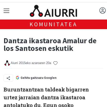
KOMUNITATEA
Dantza ikastaroa Amalur de
los Santosen eskutik
Aiurri
2015eko azaroaren 20a
Gehitu gaitzazu Googlen
Buruntzantzan taldeak bigarren
urtez jarraian dantza ikastaroa
antolatuko du. Egun osoko