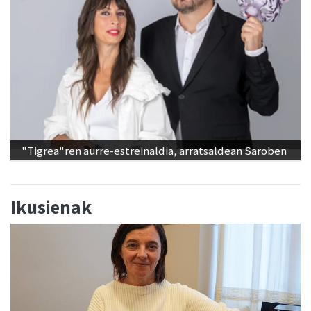
"Tigrea"ren aurre-estreinaldia, arratsaldean Saroben
Ikusienak