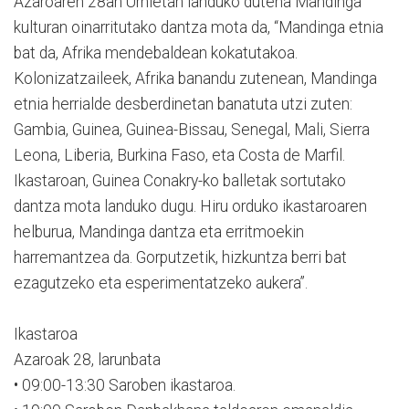
Azaroaren 28an Urnietan landuko dutena Mandinga
kulturan oinarritutako dantza mota da, “Mandinga etnia
bat da, Afrika mendebaldean kokatutakoa.
Kolonizatzaileek, Afrika banandu zutenean, Mandinga
etnia herrialde desberdinetan banatuta utzi zuten:
Gambia, Guinea, Guinea-Bissau, Senegal, Mali, Sierra
Leona, Liberia, Burkina Faso, eta Costa de Marfil.
Ikastaroan, Guinea Conakry-ko balletak sortutako
dantza mota landuko dugu. Hiru orduko ikastaroaren
helburua, Mandinga dantza eta erritmoekin
harremantzea da. Gorputzetik, hizkuntza berri bat
ezagutzeko eta esperimentatzeko aukera”.
Ikastaroa
Azaroak 28, larunbata
• 09:00-13:30 Saroben ikastaroa.