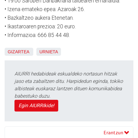
• 19:00 Saroben Danbakhana taldearen emanaldia.
• Izena emateko epea: Azaroak 26.
• Bazkaltzeo aukera Etenetan.
• Ikastaroaren prezioa: 20 euro.
• Informazioa: 666 85 44 48.
GIZARTEA
URNIETA
AIURRI hedabideak eskualdeko nortasun hitzak
jaso eta zabaltzen ditu. Harpidedun eginda, tokiko
albisteak euskaraz lantzen dituen komunikabidea
babestuko duzu.
Egin AIURRIkide!
Erantzun