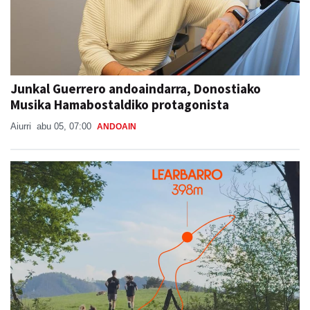
Junkal Guerrero andoaindarra, Donostiako
Musika Hamabostaldiko protagonista
Aiurri
abu 05, 07:00
ANDOAIN
Sorabilla Trail, aurtengo jaietako berrikuntza