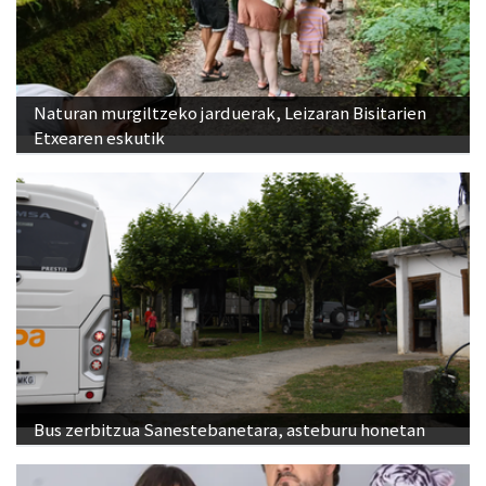
Naturan murgiltzeko jarduerak, Leizaran Bisitarien
Etxearen eskutik
Bus zerbitzua Sanestebanetara, asteburu honetan