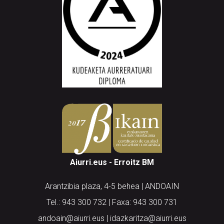
Aiurri.eus - Erroitz BM
Arantzibia plaza, 4-5 behea | ANDOAIN
Tel.: 943 300 732 | Faxa: 943 300 731
andoain@aiurri.eus | idazkaritza@aiurri.eus
Codesyntaxek garatua