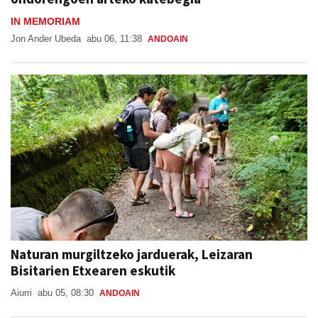
Jon Ander Ubeda
abu 06, 11:38
ANDOAIN
Naturan murgiltzeko jarduerak, Leizaran
Bisitarien Etxearen eskutik
Aiurri
abu 05, 08:30
ANDOAIN