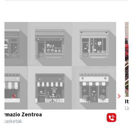
Previous
Next
Itxaspe
Urnieta
- Frutategiak