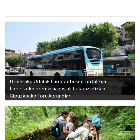
Urnietako Udalak Lurraldebusen zerbitzua
hobetzeko premia nagusiak helarazi dizkio
Gipuzkoako Foru Aldundiari