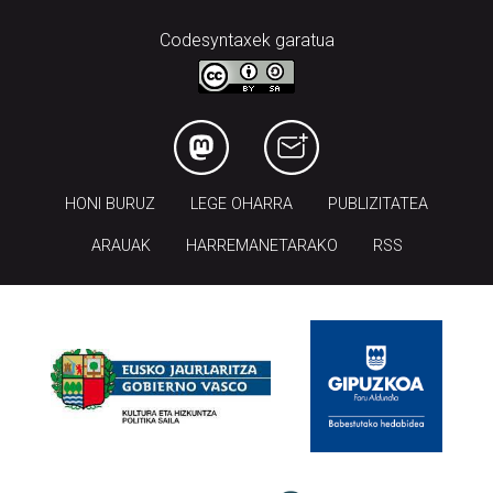
HONI BURUZ
LEGE OHARRA
PUBLIZITATEA
ARAUAK
HARREMANETARAKO
RSS