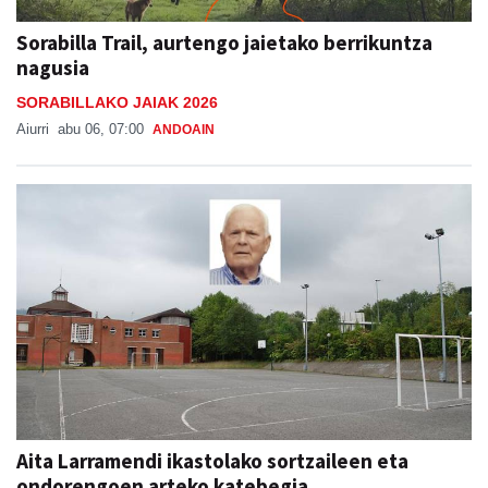
nagusia
SORABILLAKO JAIAK 2026
Aiurri
abu 06, 07:00
ANDOAIN
Aita Larramendi ikastolako sortzaileen eta
ondorengoen arteko katebegia
IN MEMORIAM