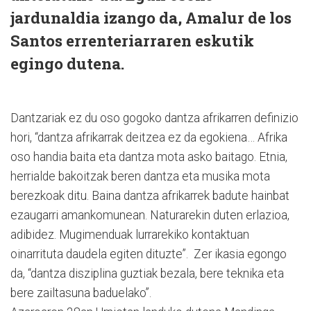
jardunaldia izango da, Amalur de los
Santos errenteriarraren eskutik
egingo dutena.
Dantzariak ez du oso gogoko dantza afrikarren definizio
hori, “dantza afrikarrak deitzea ez da egokiena… Afrika
oso handia baita eta dantza mota asko baitago. Etnia,
herrialde bakoitzak beren dantza eta musika mota
berezkoak ditu. Baina dantza afrikarrek badute hainbat
ezaugarri amankomunean. Naturarekin duten erlazioa,
adibidez. Mugimenduak lurrarekiko kontaktuan
oinarrituta daudela egiten dituzte”. Zer ikasia egongo
da, “dantza disziplina guztiak bezala, bere teknika eta
bere zailtasuna baduelako”.