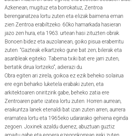
Azkenean, mugituz eta borrokatuz, Zentroa
berenganatzea lortu zuten eta elizak baimena eman
zien Zentroa erabiltzeko. 60ko hamarkada hasieran
jazo zen hura, eta 1963. urtean hasi zituzten obrak.
Bonoen bidez eta auzolanean, goiko pisua eraberritu
zuten. “Gazteak elkartzeko gune bat zen; bilerak eta
asanbleak egiteko. Taberna txiki bat ere jarri zuten,
bertatik dirua lortzeko”, adierazi du.
Obra egiten ari zirela, goikoa ez ezik beheko solairua
ere egin beharko luketela erabaki zuten, eta
arkitektoaren oniritzirik gabe, beheko zatia ere
Zentroaren parte izatea lortu zuten. Horren aurrean,
eraikuntza lanek etenaldi bat izan zuten arren, aurrera
eramatea lortu eta 1965eko udararako gehiena eginda
zegoen. Joxinek azaldu duenez, abuztuan guztiz
amaitu gabe eta egoera ezegonkorrean ireki zuten,