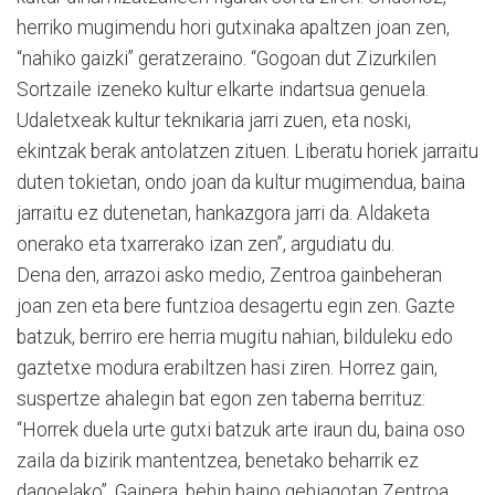
herriko mugimendu hori gutxinaka apaltzen joan zen,
“nahiko gaizki” geratzeraino. “Gogoan dut Zizurkilen
Sortzaile izeneko kultur elkarte indartsua genuela.
Udaletxeak kultur teknikaria jarri zuen, eta noski,
ekintzak berak antolatzen zituen. Liberatu horiek jarraitu
duten tokietan, ondo joan da kultur mugimendua, baina
jarraitu ez dutenetan, hankazgora jarri da. Aldaketa
onerako eta txarrerako izan zen”, argudiatu du.
Dena den, arrazoi asko medio, Zentroa gainbeheran
joan zen eta bere funtzioa desagertu egin zen. Gazte
batzuk, berriro ere herria mugitu nahian, bilduleku edo
gaztetxe modura erabiltzen hasi ziren. Horrez gain,
suspertze ahalegin bat egon zen taberna berrituz:
“Horrek duela urte gutxi batzuk arte iraun du, baina oso
zaila da bizirik mantentzea, benetako beharrik ez
dagoelako”. Gainera, behin baino gehiagotan Zentroa