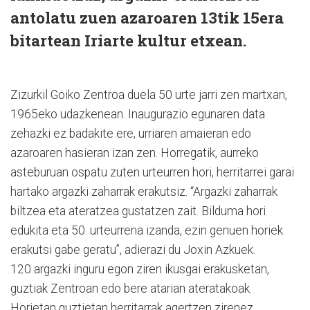
antolatu zuen azaroaren 13tik 15era
bitartean Iriarte kultur etxean.
Zizurkil Goiko Zentroa duela 50 urte jarri zen martxan,
1965eko udazkenean. Inaugurazio egunaren data
zehazki ez badakite ere, urriaren amaieran edo
azaroaren hasieran izan zen. Horregatik, aurreko
asteburuan ospatu zuten urteurren hori, herritarrei garai
hartako argazki zaharrak erakutsiz. “Argazki zaharrak
biltzea eta ateratzea gustatzen zait. Bilduma hori
edukita eta 50. urteurrena izanda, ezin genuen horiek
erakutsi gabe geratu”, adierazi du Joxin Azkuek.
120 argazki inguru egon ziren ikusgai erakusketan,
guztiak Zentroan edo bere atarian ateratakoak.
Horietan guztietan herritarrak agertzen zirenez,