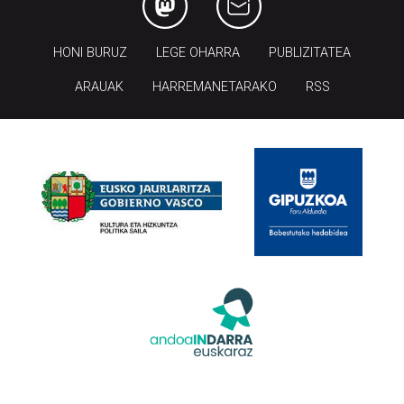
HONI BURUZ
LEGE OHARRA
PUBLIZITATEA
ARAUAK
HARREMANETARAKO
RSS