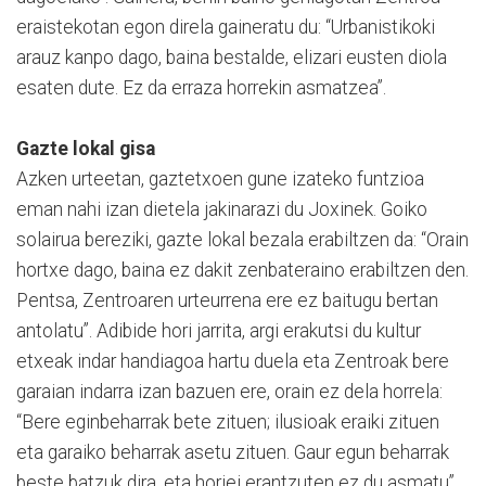
eraistekotan egon direla gaineratu du: “Urbanistikoki
arauz kanpo dago, baina bestalde, elizari eusten diola
esaten dute. Ez da erraza horrekin asmatzea”.
Gazte lokal gisa
Azken urteetan, gaztetxoen gune izateko funtzioa
eman nahi izan dietela jakinarazi du Joxinek. Goiko
solairua bereziki, gazte lokal bezala erabiltzen da: “Orain
hortxe dago, baina ez dakit zenbateraino erabiltzen den.
Pentsa, Zentroaren urteurrena ere ez baitugu bertan
antolatu”. Adibide hori jarrita, argi erakutsi du kultur
etxeak indar handiagoa hartu duela eta Zentroak bere
garaian indarra izan bazuen ere, orain ez dela horrela:
“Bere eginbeharrak bete zituen; ilusioak eraiki zituen
eta garaiko beharrak asetu zituen. Gaur egun beharrak
beste batzuk dira, eta horiei erantzuten ez du asmatu”.