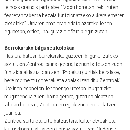
leihoak oraindik jarri gabe: “Modu horretan ireki zuten
festetan taberna bezala funtzionatzeko aukera ematen
zietelako”. Urriaren amaieran edota azaroko lehen
egunetan, ordea, inaugurazio ofiziala egin zuten.
Borrokarako bilgunea kolokan
Hasiera batean borrokarako gazteen bilgune izateko
sortu zen Zentroa, baina gerora, herrian betetzen zuen
funtzioa aldatuz joan zen: “Proiektu guztiak bezalaxe,
bere momentu gorenak eta apalak izan ditu Zentroak”.
Joxinen esanetan, lehenengo urtetan, izugarrizko
mugimendua zuen; baina gerora, gizartea aldatzen
zihoan heinean, Zentroaren eginkizuna ere aldatzen
joan da.
Zentroa sortu eta urte batzuetara, kultur etxeak eta
kultur dinamizatzaileen figurak sortu ziren. Ondorioz,