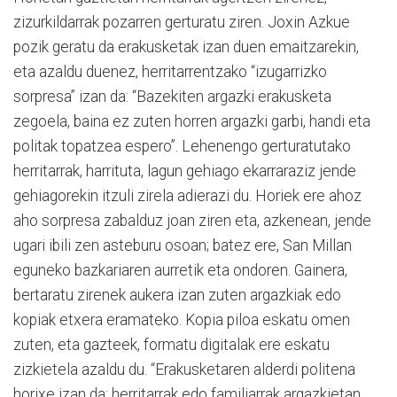
zizurkildarrak pozarren gerturatu ziren. Joxin Azkue
pozik geratu da erakusketak izan duen emaitzarekin,
eta azaldu duenez, herritarrentzako “izugarrizko
sorpresa” izan da: “Bazekiten argazki erakusketa
zegoela, baina ez zuten horren argazki garbi, handi eta
politak topatzea espero”. Lehenengo gerturatutako
herritarrak, harrituta, lagun gehiago ekarraraziz jende
gehiagorekin itzuli zirela adierazi du. Horiek ere ahoz
aho sorpresa zabalduz joan ziren eta, azkenean, jende
ugari ibili zen asteburu osoan; batez ere, San Millan
eguneko bazkariaren aurretik eta ondoren. Gainera,
bertaratu zirenek aukera izan zuten argazkiak edo
kopiak etxera eramateko. Kopia piloa eskatu omen
zuten, eta gazteek, formatu digitalak ere eskatu
zizkietela azaldu du. “Erakusketaren alderdi politena
horixe izan da; herritarrak edo familiarrak argazkietan