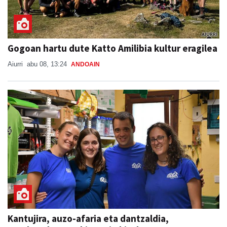
Gogoan hartu dute Katto Amilibia kultur eragilea
Aiurri
abu 08, 13:24
ANDOAIN
Kantujira, auzo-afaria eta dantzaldia,