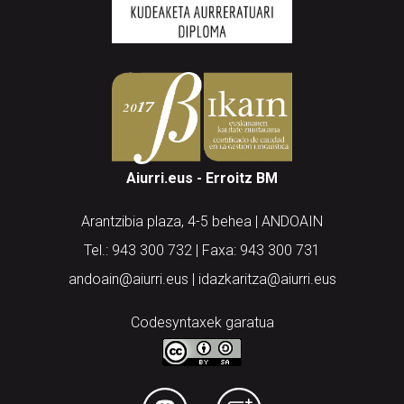
Aiurri.eus - Erroitz BM
Arantzibia plaza, 4-5 behea | ANDOAIN
Tel.: 943 300 732 | Faxa: 943 300 731
andoain@aiurri.eus | idazkaritza@aiurri.eus
Codesyntaxek garatua