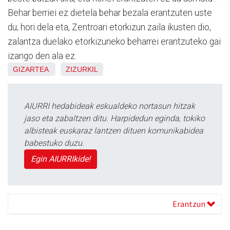
Behar berriei ez dietela behar bezala erantzuten uste
du; hori dela eta, Zentroari etorkizun zaila ikusten dio,
zalantza duelako etorkizuneko beharrei erantzuteko gai
izango den ala ez.
GIZARTEA
ZIZURKIL
AIURRI hedabideak eskualdeko nortasun hitzak
jaso eta zabaltzen ditu. Harpidedun eginda, tokiko
albisteak euskaraz lantzen dituen komunikabidea
babestuko duzu.
Egin AIURRIkide!
Erantzun