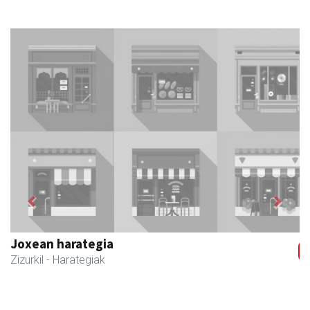
Previous
Next
Joxean harategia
Zizurkil
- Harategiak