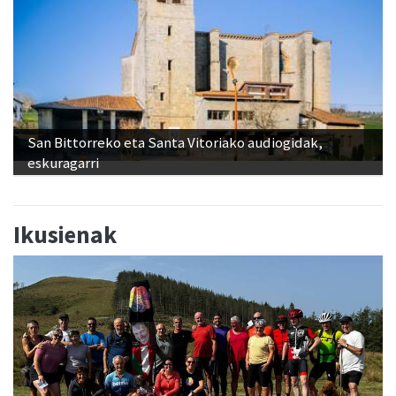
San Bittorreko eta Santa Vitoriako audiogidak,
eskuragarri
Ikusienak