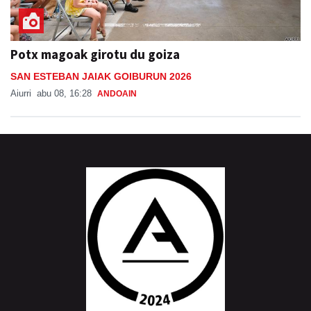
Potx magoak girotu du goiza
SAN ESTEBAN JAIAK GOIBURUN 2026
Aiurri
abu 08, 16:28
ANDOAIN