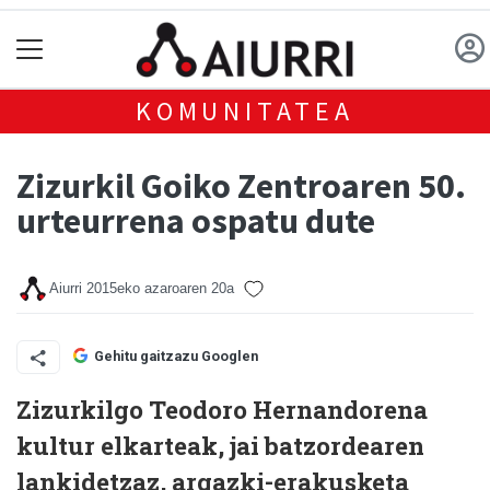
KOMUNITATEA
Zizurkil Goiko Zentroaren 50.
urteurrena ospatu dute
Aiurri
2015eko azaroaren 20a
Gehitu gaitzazu Googlen
Zizurkilgo Teodoro Hernandorena
kultur elkarteak, jai batzordearen
lankidetzaz, argazki-erakusketa