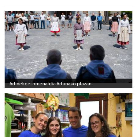
Adinekoei omenaldia Adunako plazan