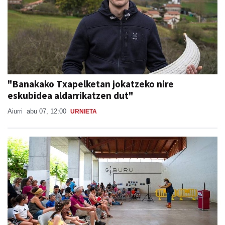
"Banakako Txapelketan jokatzeko nire
eskubidea aldarrikatzen dut"
Aiurri
abu 07, 12:00
URNIETA