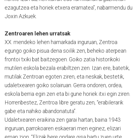
ezagutzea eta horiek etxera eramatea”, nabarmendu du
Joxin Azkuek.
Zentroaren lehen urratsak
XX. mendeko lehen hamarkada inguruan, Zentroa
egungo goiko pisua dena soilik zen, beheko aterpean
frontoi txiki bat baitzegoen. Goiko zatia historikoki
mutilen eskola bezala erabiltzen zen. Izan ere, batetik,
mutilak Zentroan egoten ziren, eta neskak, bestetik,
udaletxearen goiko solairuan. Gerra ondoren, ordea,
eskola berria egin zen eta bi gune horiek itxi egin ziren.
Horrenbestez, Zentroa libre geratu zen, “erabilerarik
gabe eta nahiko abandonatuta”.
Udaletxearen eraikina zen garai hartan, baina 1943
inguruan, parrokoaren eskaerari men eginez, elizari
eman zion. “Elizak bere ondare gisa hartu zuen urte