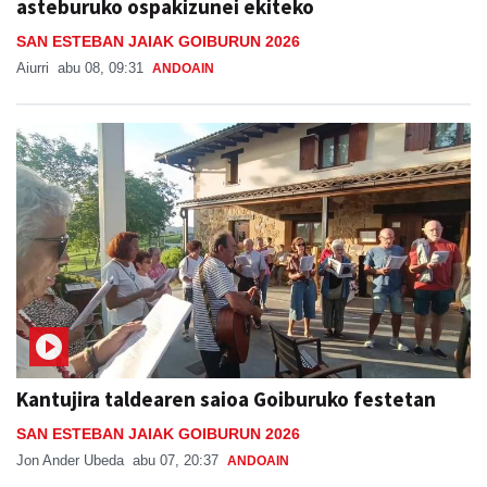
asteburuko ospakizunei ekiteko
SAN ESTEBAN JAIAK GOIBURUN 2026
Aiurri
abu 08, 09:31
ANDOAIN
Kantujira taldearen saioa Goiburuko festetan
SAN ESTEBAN JAIAK GOIBURUN 2026
Jon Ander Ubeda
abu 07, 20:37
ANDOAIN