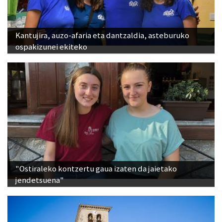
Kantujira, auzo-afaria eta dantzaldia, asteburuko
ospakizunei ekiteko
"Ostiraleko kontzertu gaua izaten da jaietako
jendetsuena"