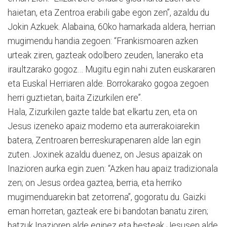
haietan, eta Zentroa erabili gabe egon zen”, azaldu du
Jokin Azkuek. Alabaina, 60ko hamarkada aldera, herrian
mugimendu handia zegoen: “Frankismoaren azken
urteak ziren, gazteak odolbero zeuden, lanerako eta
iraultzarako gogoz… Mugitu egin nahi zuten euskararen
eta Euskal Herriaren alde. Borrokarako gogoa zegoen
herri guztietan, baita Zizurkilen ere”.
Hala, Zizurkilen gazte talde bat elkartu zen, eta on
Jesus izeneko apaiz moderno eta aurrerakoiarekin
batera, Zentroaren berreskurapenaren alde lan egin
zuten. Joxinek azaldu duenez, on Jesus apaizak on
Inazioren aurka egin zuen: “Azken hau apaiz tradizionala
zen; on Jesus ordea gaztea, berria, eta herriko
mugimenduarekin bat zetorrena”, gogoratu du. Gaizki
eman horretan, gazteak ere bi bandotan banatu ziren;
batzuk Inazioren alde eginez eta besteak Jesusen alde.