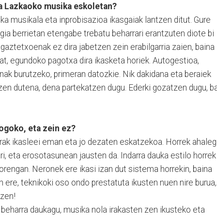
ta Lazkaoko musika eskoletan?
ika musikala eta inprobisazioa ikasgaiak lantzen ditut. Gure
ia berrietan etengabe trebatu beharrari erantzuten diote bi
 gaztetxoenak ez dira jabetzen zein erabilgarria zaien, baina
at, egundoko pagotxa dira ikasketa horiek. Autogestioa,
nak burutzeko, primeran datozkie. Nik dakidana eta beraiek
en dutena, dena partekatzen dugu. Ederki gozatzen dugu, ba
ogoko, eta zein ez?
urak ikasleei eman eta jo dezaten eskatzekoa. Horrek ahaleg
ri, eta erosotasunean jausten da. Indarra dauka estilo horrek
korengan. Neronek ere ikasi izan dut sistema horrekin, baina
n ere, teknikoki oso ondo prestatuta ikusten nuen nire burua,
tzen!
 beharra daukagu, musika nola irakasten zen ikusteko eta