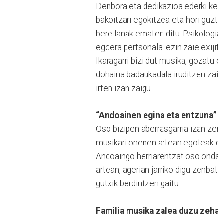
Denbora eta dedikazioa ederki ken
bakoitzari egokitzea eta hori guzt
bere lanak ematen ditu. Psikologi
egoera pertsonala; ezin zaie exiji
Ikaragarri bizi dut musika, gozatu
dohaina badaukadala iruditzen zai
irten izan zaigu.
“Andoainen egina eta entzuna” 
Oso bizipen aberrasgarria izan z
musikari onenen artean egoteak da
Andoaingo herriarentzat oso ondar
artean, agerian jarriko digu zenb
gutxik berdintzen gaitu.
Familia musika zalea duzu zeha