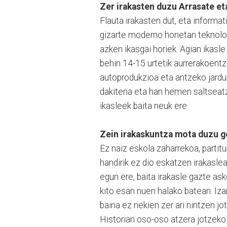
Zer irakasten duzu Arrasate e
Flauta irakasten dut, eta informat
gizarte moderno honetan teknolog
azken ikasgai horiek. Agian ikasle
behin 14-15 urtetik aurrerakoentz
autoprodukzioa eta antzeko jardu
dakitena eta han hemen saltseatz
ikasleek baita neuk ere.
Zein irakaskuntza mota duzu g
Ez naiz eskola zaharrekoa, partit
handirik ez dio eskatzen irakaslea
egun ere, baita irakasle gazte as
kito esan nuen halako batean. Iza
baina ez nekien zer ari nintzen jo
Historian oso-oso atzera jotzeko