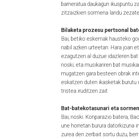
barneratua daukagun ikuspuntu zah
zitzaizkien sormena landu zezate
Bilaketa prozesu pertsonal bat
Bai, betiko eskemak hausteko gog
nabil azken urteetan. Hara joan et
ezagutzen al duzue idazleren bat 
noski; eta musikariren bat musik
mugatzen gara besteen obrak inte
eskatzen duten ikasketak burutu o
tristea iruditzen zait.
Bat-batekotasunari eta sormen
Bai, noski. Konparazio batera, Bac
une horretan burura datorkizuna i
zurea den zerbait sortu duzu, ber