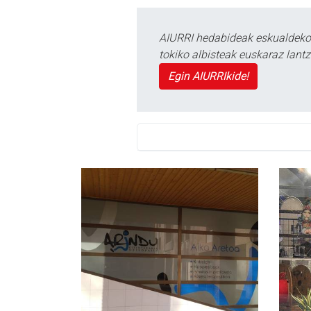
AIURRI hedabideak eskualdeko n
tokiko albisteak euskaraz lan
Egin AIURRIkide!