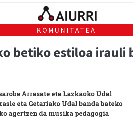
KOMUNITATEA
o betiko estiloa irauli
esarobe Arrasate eta Lazkaoko Udal
kasle eta Getariako Udal banda bateko
tiko agertzen da musika pedagogia