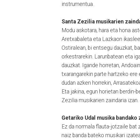
instrumentua.
Santa Zezilia musikarien zaind
Modu askotara, hara eta hona as
Aretxabaleta eta Lazkaon ikasleek
Ostiralean, bi entsegu dauzkat, 
orkestrarekin. Larunbatean eta i
dauzkat. Igande horretan, Andoain
txarangarekin parte hartzeko ere e
dudan azken horrekin, Arrasateko
Eta jakina, egun horietan berdin-
Zezilia musikarien zaindaria izan.
Getariko Udal musika bandako 
Ez da normala flauta-jotzaile bat 
naiz banda bateko musikari izatea