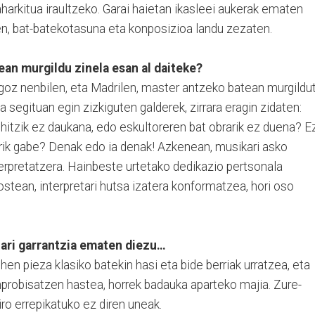
arkitua iraultzeko. Garai haietan ikasleei aukerak ematen
n, bat-batekotasuna eta konposizioa landu zezaten.
ean murgildu zinela esan al daiteke?
oz nenbilen, eta Madrilen, master antzeko batean murgildu
a segituan egin zizkiguten galderek, zirrara eragin zidaten:
hitzik ez daukana, edo eskultoreren bat obrarik ez duena? Ez
arik gabe? Denak edo ia denak! Azkenean, musikari asko
rpretatzera. Hainbeste urtetako dedikazio pertsonala
stean, interpretari hutsa izatera konformatzea, hori oso
ari garrantzia ematen diezu…
hen pieza klasiko batekin hasi eta bide berriak urratzea, eta
nprobisatzen hastea, horrek badauka aparteko majia. Zure-
riro errepikatuko ez diren uneak.