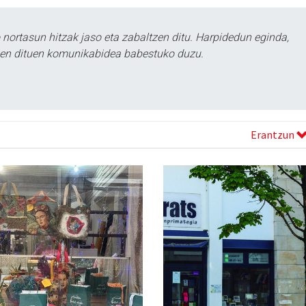
ortasun hitzak jaso eta zabaltzen ditu. Harpidedun eginda,
tzen dituen komunikabidea babestuko duzu.
Erantzun