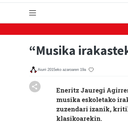
“Musika irakastek
Aiurri
2015eko azaroaren 19a
Eneritz Jauregi Agirr
musika eskoletako ira
zuzendari izanik, kri
klasikoarekin.