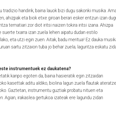
 tradizio handirik, baina lauok bizi dugu sakonki musika. Am
en, ahizpak eta biok etxe giroan berari esker entzun izan dug
za tematiari zor diot iritsi naizen tokira iritsi izana. Ahizpa
ste suerte txarra izan zuela lehen aipatu dudan estilo
lako, eta utzi egin zuen. Aitak, badu meritua! Ez dauka musik
uruan sartu zitzaion tuba jo behar zuela; laguntza eskatu zid
beste instrumentuek ez daukatena?
tatik kanpo egoten da, baina hasieratik egin zitzaidan
ko kasettak aditu aldiko, biolina lagun zuela flautak ateratz
oko. Gaztetan, instrumentu guztiak probatu nituen eta
n. Agian, irakaslea gertukoa izateak ere lagundu zidan