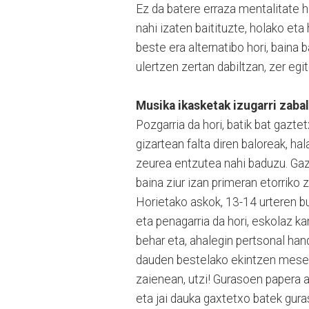
Ez da batere erraza mentalitate 
nahi izaten baitituzte, holako et
beste era alternatibo hori, baina b
ulertzen zertan dabiltzan, zer egi
Musika ikasketak izugarri zab
Pozgarria da hori, batik bat gazte
gizartean falta diren baloreak, h
zeurea entzutea nahi baduzu. Gaz
baina ziur izan primeran etorriko z
Horietako askok, 13-14 urteren bu
eta penagarria da hori, eskolaz ka
behar eta, ahalegin pertsonal han
dauden bestelako ekintzen mesede
zaienean, utzi! Gurasoen papera a
eta jai dauka gaxtetxo batek gur