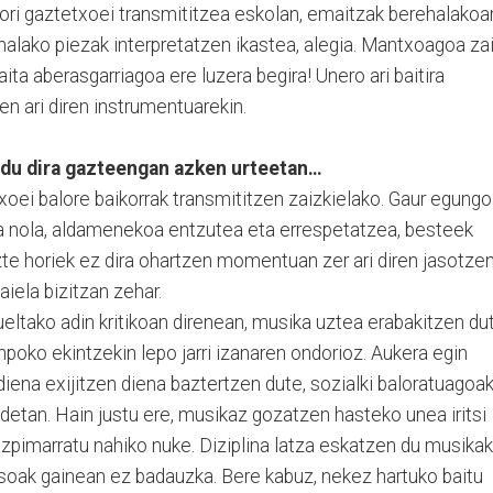
hori gaztetxoei transmititzea eskolan, emaitzak berehalakoa
a halako piezak interpretatzen ikastea, alegia. Mantxoagoa za
aita aberasgarriagoa ere luzera begira! Unero ari baitira
ten ari diren instrumentuarekin.
aldu dira gazteengan azken urteetan…
txoei balore baikorrak transmititzen zaizkielako. Gaur egungo
ala nola, aldamenekoa entzutea eta errespetatzea, besteek
te horiek ez dira ohartzen momentuan zer ari diren jasotzen
aiela bizitzan zehar.
eltako adin kritikoan direnean, musika uztea erabakitzen du
npoko ekintzekin lepo jarri izanaren ondorioz. Aukera egin
diena exijitzen diena baztertzen dute, sozialki baloratuagoa
tan. Hain justu ere, musikaz gozatzen hasteko unea iritsi
zpimarratu nahiko nuke. Diziplina latza eskatzen du musikak
asoak gainean ez badauzka. Bere kabuz, nekez hartuko baitu