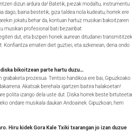
tzen dizun ardura da! Batetik, piezak modaltu, instrumentu
ia dago, baina bestetik, giza taldea nola kudeatu, horrek ere
arekin jokatu behar da, kontuan hartuz musikari bakoitzaren
tu musikari profesional bati bezainbat.
 egiten dut, eta bizipen horiek aurrean ditudanei transmititze
t. Konfiantza ematen diet guztiei, eta azkenean, dena ondo
diska bikoitzean parte hartu duzu…
en grabaketa prozesua. Tentsio handikoa ere bai, Gipuzkoako
karrena. Akatsak berehala igartzen baitira halakoetan!
e polita izango dela uste dut. Diska horrek beste birtuteeta
ateko ondare musikala daukan Andoainek. Gipuzkoan, herri
ro. Hiru kidek Gora Kale Txiki txarangan jo izan duzue