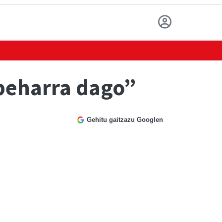
 beharra dago”
Gehitu gaitzazu Googlen