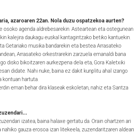
aria, azaroaren 22an. Nola duzu ospatzekoa aurten?
te osoko agenda aldrebesarekin. Asteartean eta ostegunean
in kalejira daukagu euskal kantagintzako betiko kantuekin.
bata Getariako musika bandarekin eta bestea Arrasateko
gandean, Arrasateko orkestrarekin zarzuela emanaldi bana
go disko bikoitzaren aurkezpena dela eta, Gora Kaletxiki
san didate. Nahi nuke, baina ez dakit kunplitu ahal izango
a kontuan hartuta.
berdin eman behar dira klaseak eskoletan, nahiz eta Santza
zuzendari...
zuzendari izatea, baina halaxe gertatu da. Orain ohartzen ari
 nahiko gauza erosoa izan litekeela, zuzendaritzaren aldean