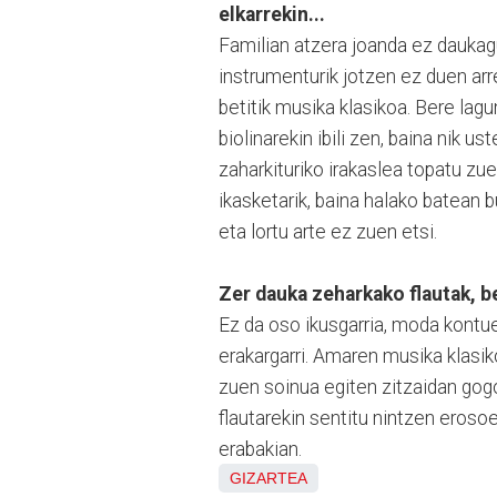
elkarrekin...
Familian atzera joanda ez daukagu
instrumenturik jotzen ez duen arr
betitik musika klasikoa. Bere lagunt
biolinarekin ibili zen, baina nik u
zaharkituriko irakaslea topatu zue
ikasketarik, baina halako batean b
eta lortu arte ez zuen etsi.
Zer dauka zeharkako flautak, 
Ez da oso ikusgarria, moda kontue
erakargarri. Amaren musika klasiko
zuen soinua egiten zitzaidan gog
flautarekin sentitu nintzen erosoe
erabakian.
GIZARTEA