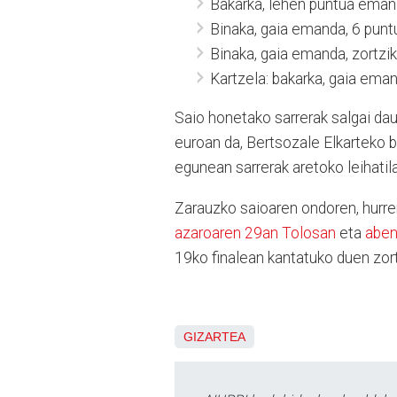
Bakarka, lehen puntua emanda
Binaka, gaia emanda, 6 pun
Binaka, gaia emanda, zortziko
Kartzela: bakarka, gaia eman
Saio honetako sarrerak salgai d
euroan da, Bertsozale Elkarteko
egunean sarrerak aretoko leihatilan
Zarauzko saioaren ondoren, hurren
azaroaren 29an Tolosan
eta
aben
19ko finalean kantatuko duen zor
GIZARTEA