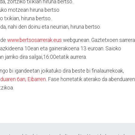
, zortziko txikian hiruna bertso.
tuko motzean hiruna bertso
 txikian, hiruna bertso.
da, nahi den doinu eta neurrian, hiruna bertso.
aude
www.bertsosarrerak.eus
webgunean. Gaztetxoen sarrera
 bazkideena 10ean eta gainerakoena 13 euroan. Saioko
 jarriko dira salgai,16:00etatik aurrera.
go bi igandeetan joikatuko dira beste bi finalaurrekoak,
duaren 6an, Eibarren
. Fase horretatik aterako da abenduaren
tzikoa.