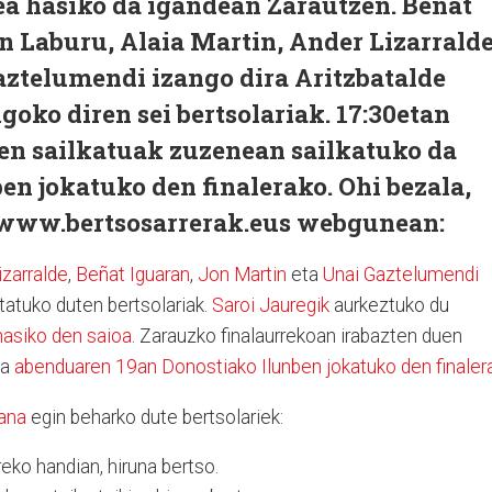
ea hasiko da igandean Zarautzen. Beñat
 Laburu, Alaia Martin, Ander Lizarralde
aztelumendi izango dira Aritzbatalde
goko diren sei bertsolariak. 17:30etan
hen sailkatuak zuzenean sailkatuko da
n jokatuko den finalerako. Ohi bezala,
 www.bertsosarrerak.eus webgunean:
izarralde
,
Beñat Iguaran
,
Jon Martin
eta
Unai Gaztelumendi
tatuko duten bertsolariak.
Saroi Jauregik
aurkeztuko du
hasiko den saioa
. Zarauzko finalaurrekoan irabazten duen
da
abenduaren 19an Donostiako Ilunben jokatuko den finaler
ana
egin beharko dute bertsolariek:
eko handian, hiruna bertso.