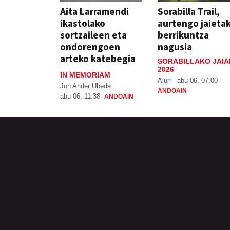
Aita Larramendi
Sorabilla Trail,
ikastolako
aurtengo jaieta
sortzaileen eta
berrikuntza
ondorengoen
nagusia
arteko katebegia
SORABILLAKO JAIA
2026
IN MEMORIAM
Aiurri
abu 06, 07:00
Jon Ander Ubeda
ANDOAIN
abu 06, 11:38
ANDOAIN