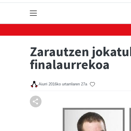
Zarautzen jokatu
finalaurrekoa
Aiurri
2016ko urtarrilaren 27a