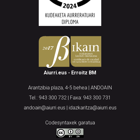
Aiurri.eus - Erroitz BM
Arantzibia plaza, 4-5 behea | ANDOAIN
Tel.: 943 300 732 | Faxa: 943 300 731
andoain@aiurri.eus | idazkaritza@aiurri.eus
Codesyntaxek garatua