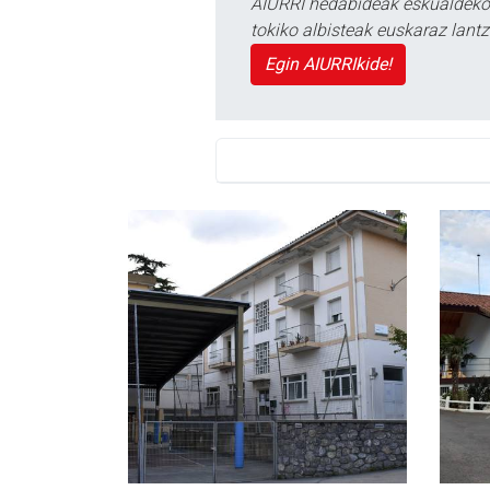
AIURRI hedabideak eskualdeko n
tokiko albisteak euskaraz lan
Egin AIURRIkide!