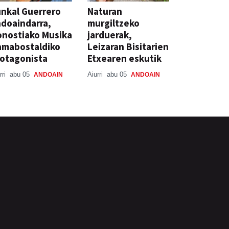
nkal Guerrero
Naturan
doaindarra,
murgiltzeko
nostiako Musika
jarduerak,
amabostaldiko
Leizaran Bisitarien
otagonista
Etxearen eskutik
rri
abu 05
Aiurri
abu 05
ANDOAIN
ANDOAIN