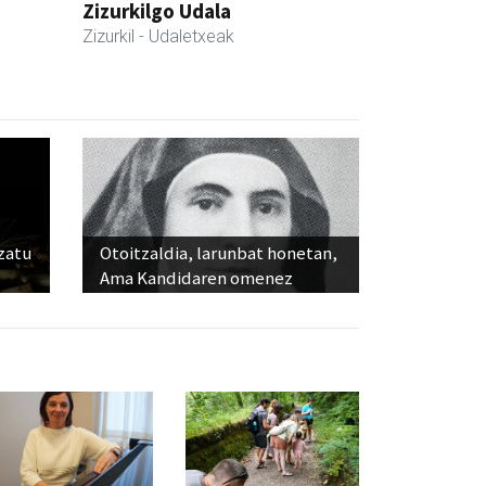
Zizurkilgo Udala
Zizurkil
- Udaletxeak
ozatu
Otoitzaldia, larunbat honetan,
Ama Kandidaren omenez