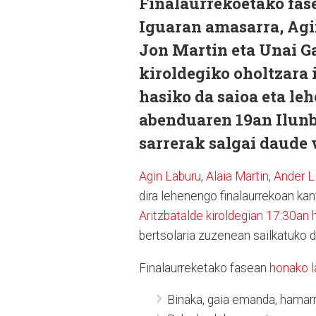
Finalaurrekoetako fas
Iguaran amasarra, Agin
Jon Martin eta Unai G
kiroldegiko oholtzara i
hasiko da saioa eta le
abenduaren 19an Ilunbe
sarrerak salgai daude
Agin Laburu
,
Alaia Martin
,
Ander L
dira lehenengo finalaurrekoan kan
Aritzbatalde kiroldegian 17:30an 
bertsolaria zuzenean sailkatuko 
Finalaurreketako fasean
honako l
Binaka, gaia emanda, hamarr