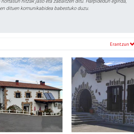
ortasun hitzak jaso eta zabaltzen ditu. Harpidedun eginda,
tzen dituen komunikabidea babestuko duzu.
Erantzun