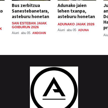
Bus zerbitzua
Adunako jaien
Ju
ko
Sanestebanetara,
lehen txanpa,
an
asteburu honetan
asteburu honetan
Do
H
SAN ESTEBAN JAIAK
ADUNAKO JAIAK 2026
pr
GOIBURUN 2026
K
Aiurri
abu 05
ADUNA
Aiurri
abu 05
ANDOAIN
Aiu