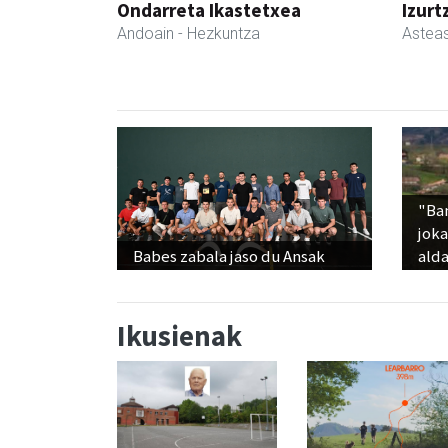
Ondarreta Ikastetxea
Izurt
Andoain
- Hezkuntza
Astea
"Ba
jok
Babes zabala jaso du Ansak
alda
Ikusienak