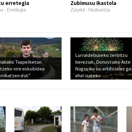
zu erretegia
Zubimusu Ikastola
su
- Erretegia
Zizurkil
- Hezkuntza
Lurraldebuseko zerbitzu
nakako Txapelketan
bereziak, Donostiako Aste
atzeko nire eskubidea
Nagusiko su-artifizialez g
rrikatzen dut"
ahal izateko