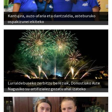
Kantujira, auzo-afaria eta dantzaldia, asteburuko
ospakizunei ekiteko
Lurraldebuseko zerbitzu bereziak, Donostiako Aste
Nagusiko su-artifizialez gozatu ahal izateko