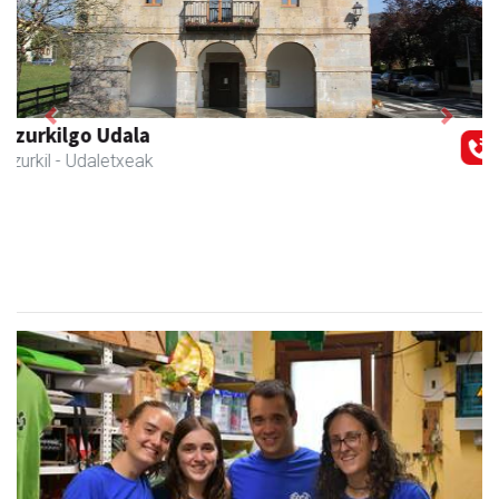
Previous
Next
Joxean harategia
Zizurkil
- Harategiak