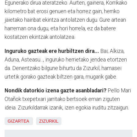
Egunerako dirua ateratzeko. Aurten, gainera, Korrikako
kilometro bat erosi genuen eta horrez gain, herriko
jaietako hainbat ekintza antolatzen dugu. Gure artean
harreman ona dugu, eta hori horrela, ez da batere
kostatzen ekintzak antolatzea.
Inguruko gazteak ere hurbiltzen dira...
Bai; Alkiza,
Aduna, Asteasu..., inguruko herrietako jendea etortzen
da. Denentzako bilgune bihurtu da Zizurkil; hamasei
urtetik gorako gazteak biltzen gara, mugarik gabe.
Nondik datorkio izena gazte asanbladari?
Pello Mari
Otañok txepetxari jarritako bertsoek eman ziguten
ideia. Zizurkildarrak izanik, izen egokia iruditu zitzaigun.
GIZARTEA
ZIZURKIL