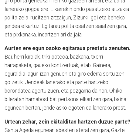
giro polita geneukan herriko gazteen artean, eta baita
lanerako gogoa ere. Elkarrekin ondo pasatzeko aitzakia
polita zela iruditzen zitzaigun, Zizurkil goi eta beheko
jendea elkartuz. Egitarau polita osatzen saiatzen gara,
eta pixkanaka, indartzen ari da jaia.
Aurten ere egun osoko egitaraua prestatu zenuten.
Bai, herri kirolak, triki-poteoa, bazkaria, txerri
harrapaketa, gaueko kontzertuak, etab. Gainera,
eguraldia lagun izan genuen eta giro ederra sortu zen
goizetik. Jendeak lanerako eta parte hartzeko
borondatea agertu zuen, eta pozgarria da hori. Ohiko
bileratan hamabost bat pertsona elkartzen gara, baina
egunean bertan, jende asko egoten da lanerako prest.
Urtean zehar, zein ekitalditan hartzen duzue parte?
Santa Ageda egunean abesten ateratzen gara, Gazte