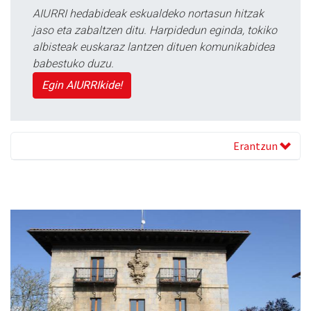
AIURRI hedabideak eskualdeko nortasun hitzak
jaso eta zabaltzen ditu. Harpidedun eginda, tokiko
albisteak euskaraz lantzen dituen komunikabidea
babestuko duzu.
Egin AIURRIkide!
Erantzun