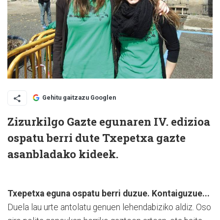
Gehitu gaitzazu Googlen
Zizurkilgo Gazte egunaren IV. edizioa
ospatu berri dute Txepetxa gazte
asanbladako kideek.
Txepetxa eguna ospatu berri duzue. Kontaiguzue...
Duela lau urte antolatu genuen lehendabiziko aldiz. Oso