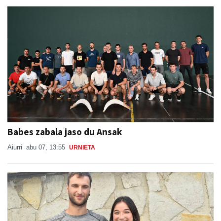
Babes zabala jaso du Ansak
Aiurri
abu 07, 13:55
URNIETA