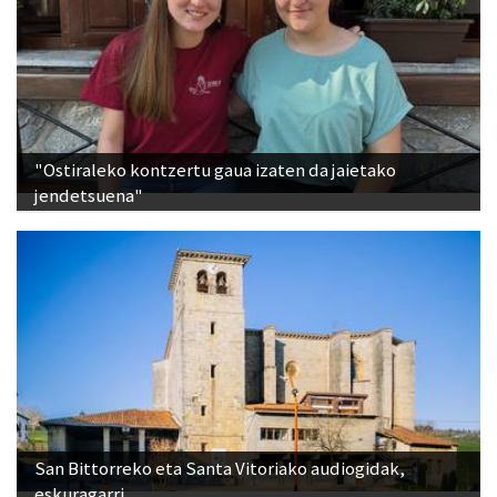
"Ostiraleko kontzertu gaua izaten da jaietako
jendetsuena"
San Bittorreko eta Santa Vitoriako audiogidak,
eskuragarri