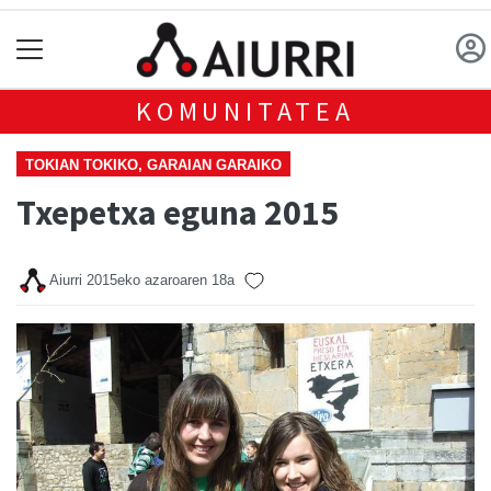
KOMUNITATEA
TOKIAN TOKIKO, GARAIAN GARAIKO
Txepetxa eguna 2015
Aiurri
2015eko azaroaren 18a