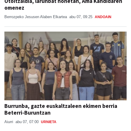
Otoitzaldia, larunbat honetan, Ama Kandidaren
omenez
Berrozpeko Jesusen Alaben Elkartea
abu 07, 09:25
ANDOAIN
Burrunba, gazte euskaltzaleen ekimen berria
Beterri-Buruntzan
Aiurri
abu 07, 07:00
URNIETA