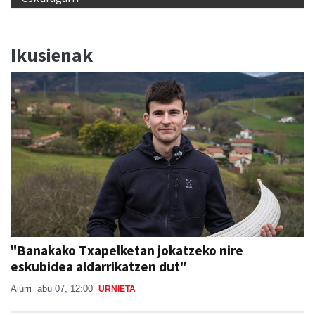
Ikusienak
"Banakako Txapelketan jokatzeko nire
eskubidea aldarrikatzen dut"
Aiurri
abu 07, 12:00
URNIETA