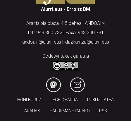
Aiurri.eus - Erroitz BM
Arantzibia plaza, 4-5 behea | ANDOAIN
Tel.: 943 300 732 | Faxa: 943 300 731
andoain@aiurri.eus | idazkaritza@aiurri.eus
Codesyntaxek garatua
HONI BURUZ
LEGE OHARRA
PUBLIZITATEA
ARAUAK
HARREMANETARAKO
RSS