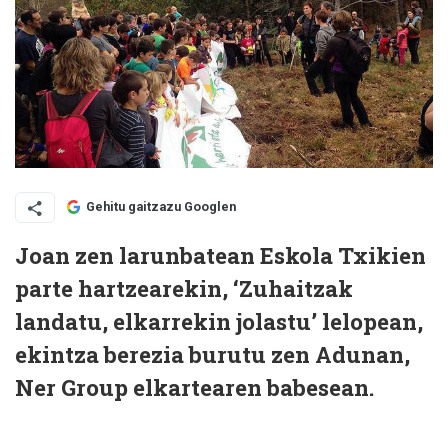
Gehitu gaitzazu Googlen
Joan zen larunbatean Eskola Txikien
parte hartzearekin, ‘Zuhaitzak
landatu, elkarrekin jolastu’ lelopean,
ekintza berezia burutu zen Adunan,
Ner Group elkartearen babesean.