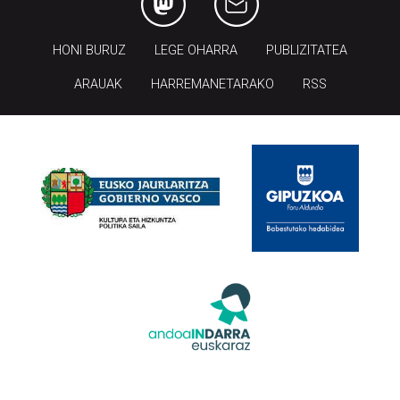
HONI BURUZ
LEGE OHARRA
PUBLIZITATEA
ARAUAK
HARREMANETARAKO
RSS