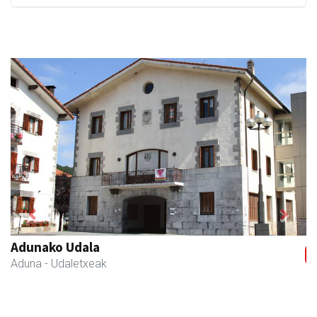
Previous
Next
Adunako Udala
Aduna
- Udaletxeak