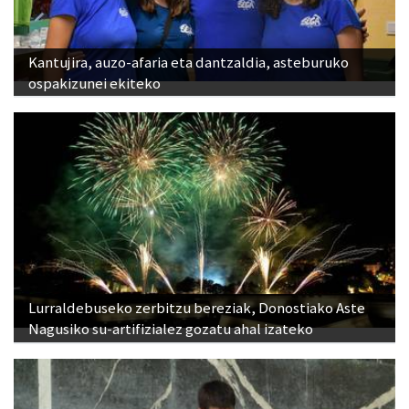
Kantujira, auzo-afaria eta dantzaldia, asteburuko
ospakizunei ekiteko
Lurraldebuseko zerbitzu bereziak, Donostiako Aste
Nagusiko su-artifizialez gozatu ahal izateko