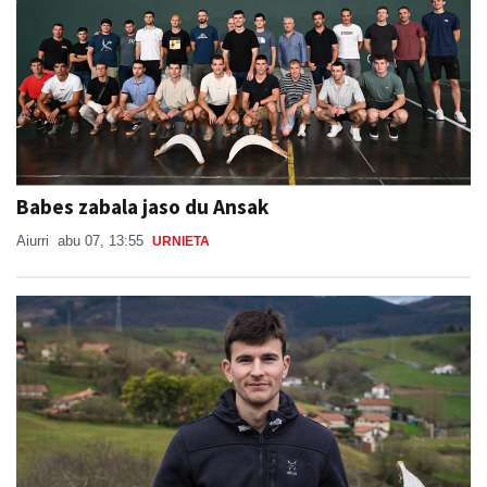
Babes zabala jaso du Ansak
Aiurri
abu 07, 13:55
URNIETA