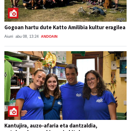
Gogoan hartu dute Katto Amilibia kultur eragilea
Aiurri
abu 08, 13:24
ANDOAIN
Kantujira, auzo-afaria eta dantzaldia,