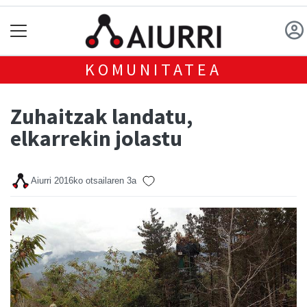
KOMUNITATEA
Zuhaitzak landatu,
elkarrekin jolastu
Aiurri
2016ko otsailaren 3a