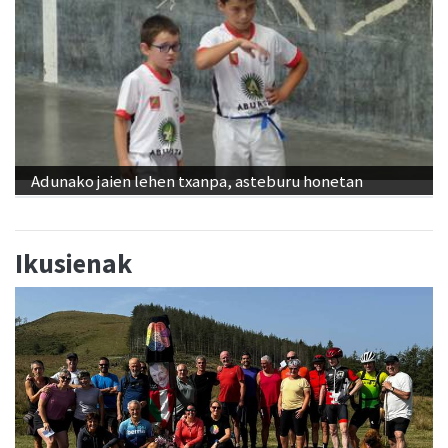
Adunako jaien lehen txanpa, asteburu honetan
Ikusienak