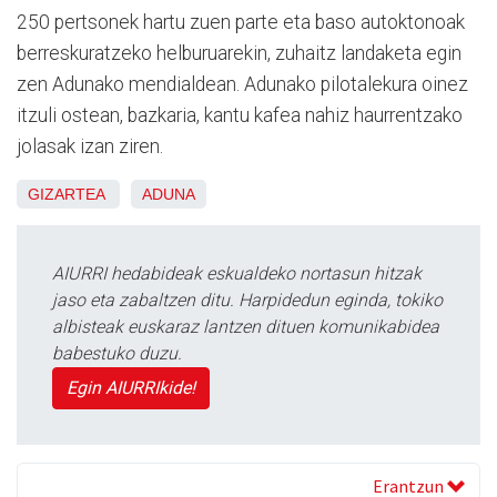
250 pertsonek hartu zuen parte eta baso autoktonoak
berreskuratzeko helburuarekin, zuhaitz landaketa egin
zen Adunako mendialdean. Adunako pilotalekura oinez
itzuli ostean, bazkaria, kantu kafea nahiz haurrentzako
jolasak izan ziren.
GIZARTEA
ADUNA
AIURRI hedabideak eskualdeko nortasun hitzak
jaso eta zabaltzen ditu. Harpidedun eginda, tokiko
albisteak euskaraz lantzen dituen komunikabidea
babestuko duzu.
Egin AIURRIkide!
Erantzun