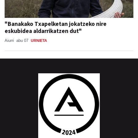
"Banakako Txapelketan jokatzeko nire
eskubidea aldarrikatzen dut"
Aiurri
abu 07
URNIETA