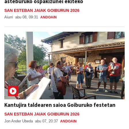
asteburuko ospakizunei ekiteko
SAN ESTEBAN JAIAK GOIBURUN 2026
Aiurri
abu 08, 09:31
ANDOAIN
Kantujira taldearen saioa Goiburuko festetan
SAN ESTEBAN JAIAK GOIBURUN 2026
Jon Ander Ubeda
abu 07, 20:37
ANDOAIN