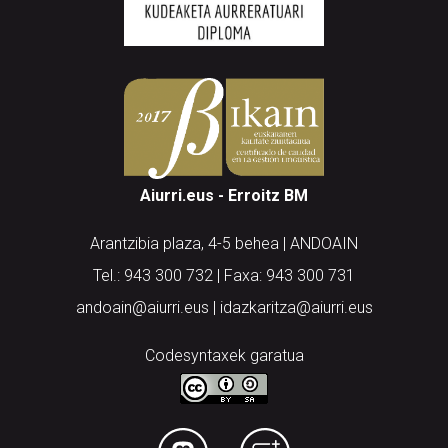
Aiurri.eus - Erroitz BM
Arantzibia plaza, 4-5 behea | ANDOAIN
Tel.: 943 300 732 | Faxa: 943 300 731
andoain@aiurri.eus | idazkaritza@aiurri.eus
Codesyntaxek garatua