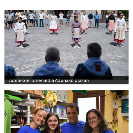
Adinekoei omenaldia Adunako plazan