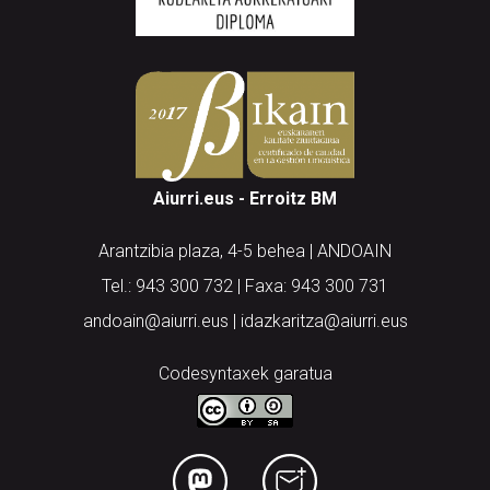
Aiurri.eus - Erroitz BM
Arantzibia plaza, 4-5 behea | ANDOAIN
Tel.: 943 300 732 | Faxa: 943 300 731
andoain@aiurri.eus | idazkaritza@aiurri.eus
Codesyntaxek garatua