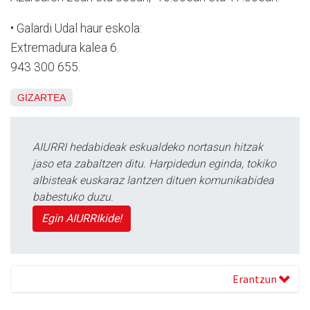
• Galardi Udal haur eskola:
Extremadura kalea 6.
943 300 655.
GIZARTEA
AIURRI hedabideak eskualdeko nortasun hitzak
jaso eta zabaltzen ditu. Harpidedun eginda, tokiko
albisteak euskaraz lantzen dituen komunikabidea
babestuko duzu.
Egin AIURRIkide!
Erantzun