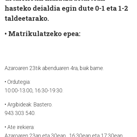
hasteko deialdia egin dute 0-1 eta 1-2
taldeetarako.
• Matrikulatzeko epea:
Azaroaren 23tik abenduaren 4ra, biak barne.
• Ordutegia:
10:00-13:00, 16:30-19:30.
• Argibideak: Bastero.
943 303 540.
• Ate irekiera:
Azaroaren 23an eta 30ean, 16:30ean eta 17:30ean.