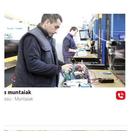
Previous
Next
Iraola aholkularitza
Amasa-Villabona
- Abokatuak