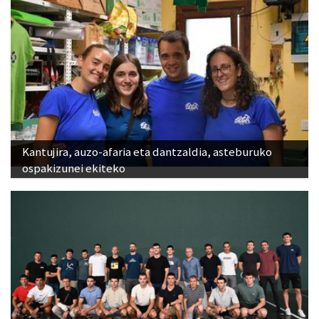
Kantujira, auzo-afaria eta dantzaldia, asteburuko
ospakizunei ekiteko