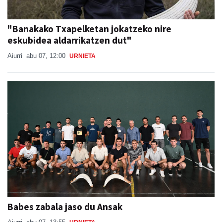
"Banakako Txapelketan jokatzeko nire
eskubidea aldarrikatzen dut"
Aiurri
abu 07, 12:00
URNIETA
Babes zabala jaso du Ansak