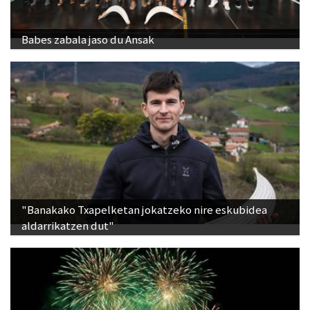
Babes zabala jaso du Ansak
"Banakako Txapelketan jokatzeko nire eskubidea
aldarrikatzen dut"