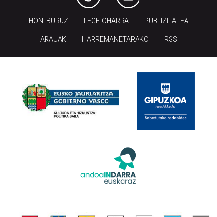
HONI BURUZ
LEGE OHARRA
PUBLIZITATEA
ARAUAK
HARREMANETARAKO
RSS