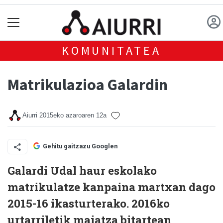
KOMUNITATEA
Matrikulazioa Galardin
Aiurri
2015eko azaroaren 12a
Gehitu gaitzazu Googlen
Galardi Udal haur eskolako
matrikulatze kanpaina martxan dago
2015-16 ikasturterako. 2016ko
urtarriletik maiatza bitartean