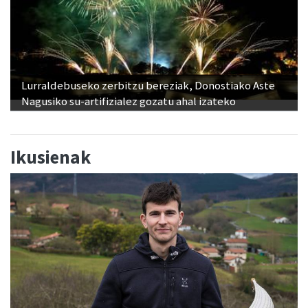
Lurraldebuseko zerbitzu bereziak, Donostiako Aste
Nagusiko su-artifizialez gozatu ahal izateko
Ikusienak