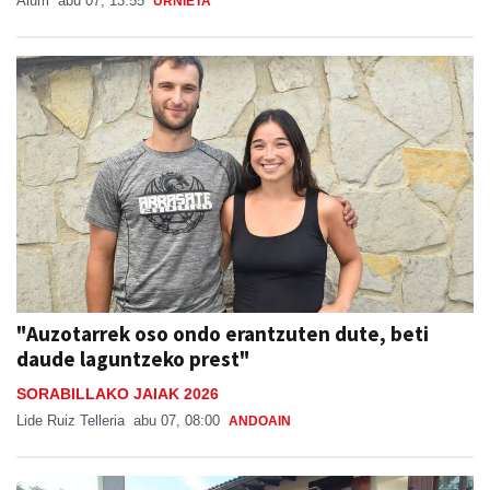
Aiurri
abu 07, 13:55
URNIETA
"Auzotarrek oso ondo erantzuten dute, beti
daude laguntzeko prest"
SORABILLAKO JAIAK 2026
Lide Ruiz Telleria
abu 07, 08:00
ANDOAIN