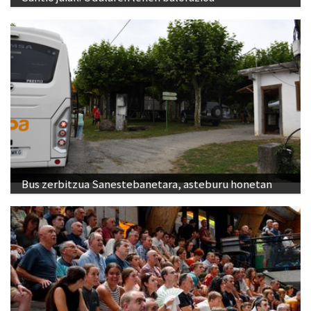
Bus zerbitzua Sanestebanetara, asteburu honetan