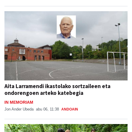
Aita Larramendi ikastolako sortzaileen eta
ondorengoen arteko katebegia
IN MEMORIAM
Jon Ander Ubeda
abu 06, 11:38
ANDOAIN