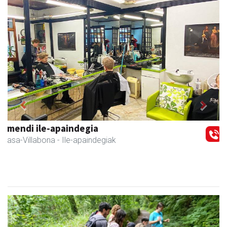
Previous
Next
Iraola aholkularitza
Amasa-Villabona
- Abokatuak