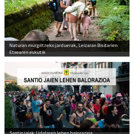
Naturan murgiltzeko jarduerak, Leizaran Bisitarien
Etxearen eskutik
Santio jaiak: Udalaren lehen balorazioa