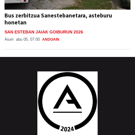
Bus zerbitzua Sanestebanetara, asteburu
honetan
SAN ESTEBAN JAIAK GOIBURUN 2026
Aiurri
abu 05, 07:00
ANDOAIN