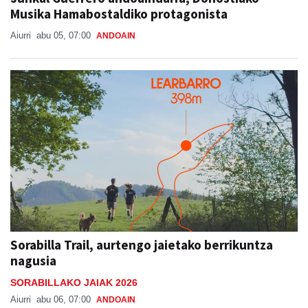
Musika Hamabostaldiko protagonista
Aiurri
abu 05, 07:00
ANDOAIN
Sorabilla Trail, aurtengo jaietako berrikuntza
nagusia
SORABILLAKO JAIAK 2026
Aiurri
abu 06, 07:00
ANDOAIN