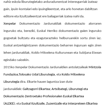
nahiz eskola liburutegietako arduradunentzat interesgarriak izateaz
gain, ipuin-kontalari edo ipuingileentzat, eta arlo honetan dabiltzan
editore eta itzultzaileentzat ere baliagarriak izatea nahi da.
Xenpelar
Dokumentazio Jardunaldiak dokumentazio alorraren
inguruko eta, bereziki, Euskal Herriko dokumentazio gaien inguruko
gogoetak bultzatu eta ezagutarazteko helburuarekin sortu ziren iaz.
Euskal antzerkigintzaren dokumentazio beharren inguruan egin ziren
lehen jardunaldiak, Koldo Mitxelena Kulturunean eta Subijana Etxean
egindako saioekin.
2015ko Xenpelar Dokumentazio Jardunaldien antolatzaileak
Mintzola
Fundazioa
,
Tolosako Udal Liburutegia
, eta
Koldo Mitxelena
Liburutegia
dira. Elkarte hauen laguntza izan dute
jardunaldiek:
Galtzagorri Elkartea
;
Artxibategi, Liburutegi eta
Dokumentazio Zentroetako Profesionalen Euskal Elkartea
(ALDEE)
; eta
Euskal Itzultzaile, Zuzentzaile eta Interpreteen Elkartea