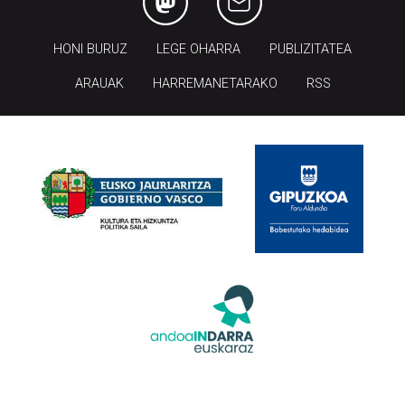
HONI BURUZ
LEGE OHARRA
PUBLIZITATEA
ARAUAK
HARREMANETARAKO
RSS