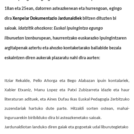
18an eta 25ean, datorren asteazkenean eta hurrengoan, egingo
dira
Xenpelar Dokumentazio Jardunaldiek
biltzen dituzten bi
saioak.
Idatzitik ahozkora: Euskal ipuingintza egungo
liburuetan
izenburupean, haurrentzako euskarazko ipuingintzaren
argitalpenak aztertu eta ahozko kontaketarako baliabide bezala
eskaintzen diren aukerak plazaratu nahi dira aurten:
Itziar Rekalde, Pello Añorga eta Bego Alabazan ipuin kontalariek,
Xabier Etxaniz, Manu Lopez eta Patxi Zubizarreta idazle eta haur
literaturan adituek, eta Aines Dufau Ikas Euskal Pedagogia Zerbitzuko
zuzendariak hartuko dute parte. Hitzaldi sorten ostean, mahai-
inguruarekin biribilduko dira bi asteazkenetako saioak.
Jardunaldiotan landuko diren gaiak eta gogoetak udal liburutegietako