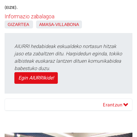
(EIZIE)
.
Informazio zabalagoa
GIZARTEA
AMASA-VILLABONA
AIURRI hedabideak eskualdeko nortasun hitzak
jaso eta zabaltzen ditu. Harpidedun eginda, tokiko
albisteak euskaraz lantzen dituen komunikabidea
babestuko duzu.
Egin AIURRIkide!
Erantzun