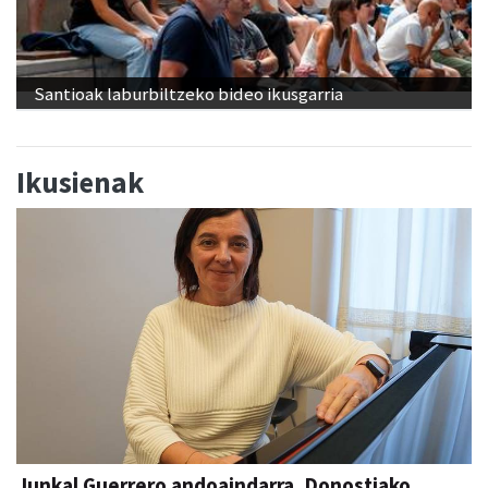
Santioak laburbiltzeko bideo ikusgarria
Ikusienak
Junkal Guerrero andoaindarra, Donostiako