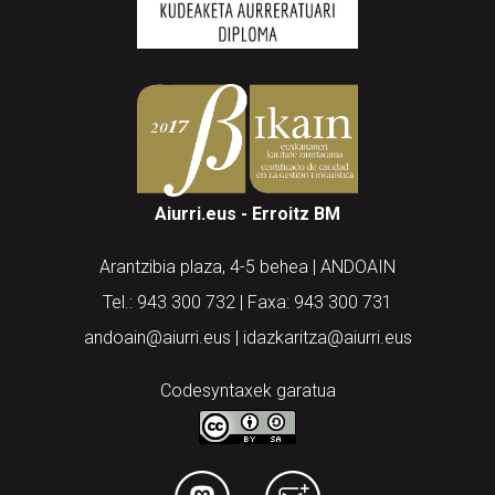
Aiurri.eus - Erroitz BM
Arantzibia plaza, 4-5 behea | ANDOAIN
Tel.: 943 300 732 | Faxa: 943 300 731
andoain@aiurri.eus | idazkaritza@aiurri.eus
Codesyntaxek garatua