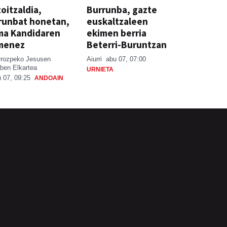
oitzaldia,
Burrunba, gazte
runbat honetan,
euskaltzaleen
ma Kandidaren
ekimen berria
menez
Beterri-Buruntzan
rrozpeko Jesusen
Aiurri
abu 07, 07:00
ben Elkartea
URNIETA
 07, 09:25
ANDOAIN