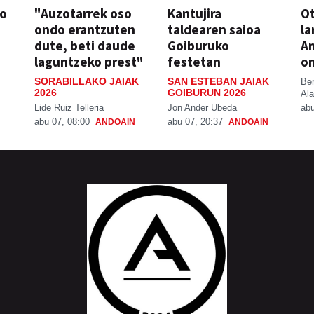
so
"Auzotarrek oso
Kantujira
Ot
ondo erantzuten
taldearen saioa
la
dute, beti daude
Goiburuko
A
laguntzeko prest"
festetan
o
SORABILLAKO JAIAK
SAN ESTEBAN JAIAK
Be
2026
GOIBURUN 2026
Ala
Lide Ruiz Telleria
Jon Ander Ubeda
abu
abu 07, 08:00
abu 07, 20:37
ANDOAIN
ANDOAIN