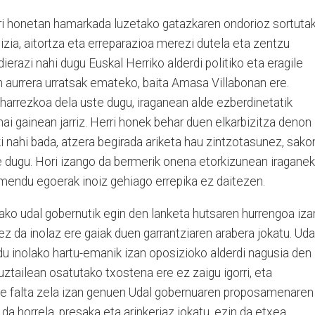
erri honetan hamarkada luzetako gatazkaren ondorioz sortuta
stizia, aitortza eta erreparazioa merezi dutela eta zentzu
erazi nahi dugu Euskal Herriko alderdi politiko eta eragile
an aurrera urratsak emateko, baita Amasa Villabonan ere.
eharrezkoa dela uste dugu, iraganean alde ezberdinetatik
i gainean jarriz. Herri honek behar duen elkarbizitza denon
ki nahi bada, atzera begirada ariketa hau zintzotasunez, sako
e dugu. Hori izango da bermerik onena etorkizunean iragane
rimendu egoerak inoiz gehiago errepika ez daitezen.
ako udal gobernutik egin den lanketa hutsaren hurrengoa iza
ez da inolaz ere gaiak duen garrantziaren arabera jokatu. Uda
du inolako hartu-emanik izan oposizioko alderdi nagusia den
uztailean osatutako txostena ere ez zaigu igorri, eta
te falta zela izan genuen Udal gobernuaren proposamenaren
 da horrela, presaka eta arinkeriaz jokatu, ezin da etxea