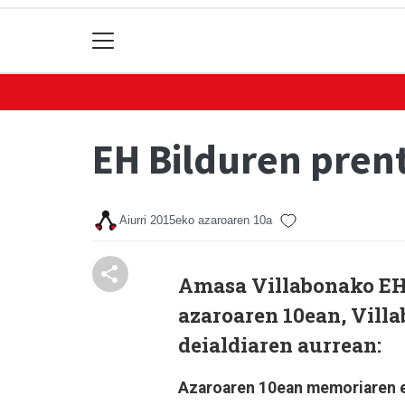
EH Bilduren pren
Aiurri
2015eko azaroaren 10a
Amasa Villabonako EH 
azaroaren 10ean, Vill
deialdiaren aurrean:
Azaroaren 10ean memoriaren e