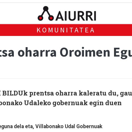
KOMUNITATEA
tsa oharra Oroimen Eg
BILDUk prentsa oharra kaleratu du, gau
abonako Udaleko gobernuak egin duen
guna dela eta, Villabonako Udal Gobernuak