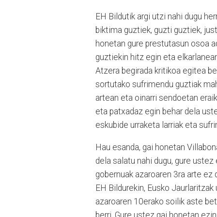
EH Bildutik argi utzi nahi dugu h
biktima guztiek, guzti guztiek, ju
honetan gure prestutasun osoa adi
guztiekin hitz egin eta elkarlane
Atzera begirada kritikoa egitea b
sortutako sufrimendu guztiak maha
artean eta oinarri sendoetan erai
eta patxadaz egin behar dela ust
eskubide urraketa larriak eta suf
Hau esanda, gai honetan Villabon
dela salatu nahi dugu, gure ustez 
gobernuak azaroaren 3ra arte ez 
EH Bildurekin, Eusko Jaurlaritzak 
azaroaren 10erako soilik aste be
berri. Gure ustez gai honetan ezin