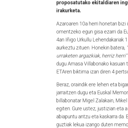
proposatutako ekitaldiaren in
irakurketa.
Azaroaren 10a herri honetan bizi
omentzeko egun gisa ezarri da Eusk
4an Iñigo Urkullu Lehendakariak 
aurkeztu zituen. Honekin batera,
urraketen argazkiak, herriz herri"
dugu Amasa Villabonako kasuan txo
ETAren biktima izan diren 4 pertso
Beraz, oraindik ere lehen eta big
jarraitzen dugu eta Euskal Memor
billabonatar Migel Zalakain, Mikel
egiten. Gure ustez, justizian eta a
abiapuntu antzu eta kaskarra da.
guztiak lekua izango duten memor