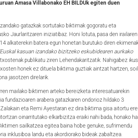
guruan Amasa Villabonako EH BILDUk egiten duen
 izandako gatazkak sortutako biktimak gogoratu eta
o Jaurlaritzaren iniziatibaz. Honi lotuta, pasa den irailaren
114 alkaterekin batera egun honetan burutuko diren ekimena
"Euskal kasuan izandako bizitzeko eskubidearen aurkako
txostenak publikatu ziren Lehendakaritzatik. Nahigabez ikus
sten honek ez dituela biktima guztiak aintzat hartzen, soil
na jasotzen direlarik.
arren mailako biktimen arteko bereizketa interesatuarekin
ia fundazioaren arabera gatazkaren ondorioz hildako 3
 Zalakain eta Remi Ayestaran ez dira biktima gisa aitortu ere
itortzan oinarritutako elkarbizitza eraiki nahi bada, honako h
 Biktimen sailkatzea egitea baina hobe genuke, sufrimendu
ia inklusiboa landu eta akordiorako bideak zabaltzea.