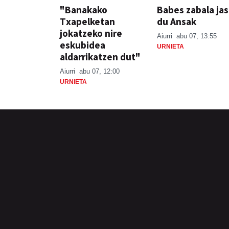
"Banakako
Babes zabala ja
Txapelketan
du Ansak
jokatzeko nire
Aiurri
abu 07, 13:55
eskubidea
URNIETA
aldarrikatzen dut"
Aiurri
abu 07, 12:00
URNIETA