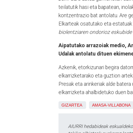
teilatutik hasi eta bapatean, inol
kontzentrazio bat antolatu. Are 
Elkarteak osatutako eta estatuak
biolentziaren ondorioz eskubide
Aipatutako arrazoiak medio, A
Udalak antolatu dituen ekimene
Azkenik, etorkizunari begira dato
elkarrizketarako eta guztion arte
Presak eta arinkeriak alde batera
elkarrizketa ahalbidetuko duen b
GIZARTEA
AMASA-VILLABONA
AIURRI hedabideak eskualdeko n