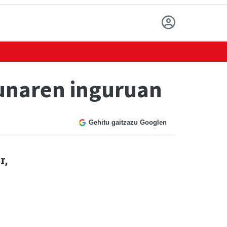
unaren inguruan
Gehitu gaitzazu Googlen
r,