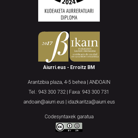
Aiurri.eus - Erroitz BM
Arantzibia plaza, 4-5 behea | ANDOAIN
Tel.: 943 300 732 | Faxa: 943 300 731
andoain@aiurri.eus | idazkaritza@aiurri.eus
Codesyntaxek garatua