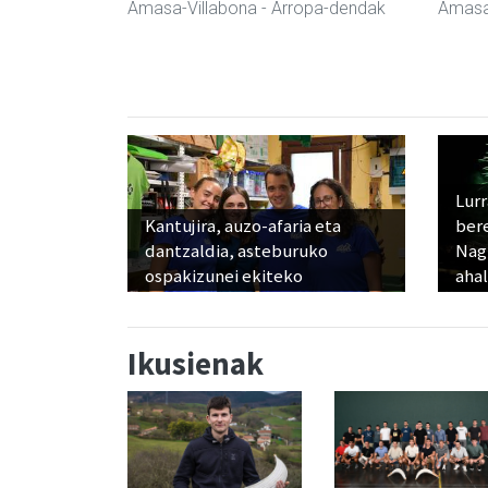
Amasa-Villabona
- Arropa-dendak
Amasa
Lur
Kantujira, auzo-afaria eta
ber
dantzaldia, asteburuko
Nagu
ospakizunei ekiteko
ahal
Ikusienak