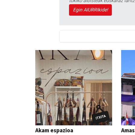
tokiko albisteak euskaraz lan
Egin AIURRIkide!
Akam espazioa
Amas