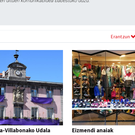
tzen dituen komunikabidea babestuko duzu.
Erantzun
a-Villabonako Udala
Eizmendi anaiak