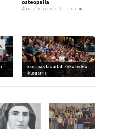
osteopatia
Amasa-Villabona
- Fisioterapia
n
Santioak laburbiltzeko bideo
ikusgarria