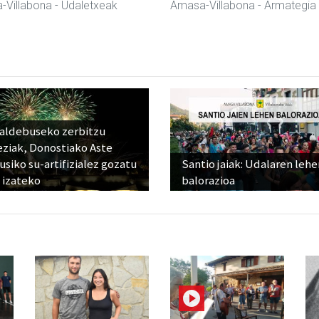
-Villabona
- Udaletxeak
Amasa-Villabona
- Armategia
raldebuseko zerbitzu
eziak, Donostiako Aste
siko su-artifizialez gozatu
Santio jaiak: Udalaren lehe
 izateko
balorazioa