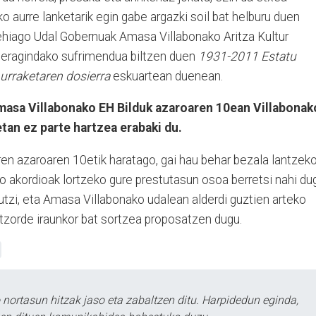
ako aurre lanketarik egin gabe argazki soil bat helburu duen
gehiago
Udal Gobernuak Amasa Villabonako Aritza Kultur
 eragindako sufrimendua biltzen duen
1931-2011 Estatu
 urraketaren
dosierra
eskuartean duenean.
masa Villabonako EH Bilduk azaroaren 10ean Villabonak
tan ez parte hartzea erabaki du.
rren azaroaren 10etik haratago, gai hau behar bezala lantzeko
ko akordioak lortzeko gure prestutasun osoa berretsi nahi du
 utzi, eta Amasa Villabonako udalean alderdi guztien arteko
atzorde iraunkor bat sortzea proposatzen dugu.
ortasun hitzak jaso eta zabaltzen ditu. Harpidedun eginda,