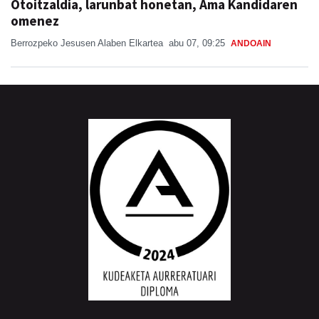
Berrozpeko Jesusen Alaben Elkartea
abu 07, 09:25
ANDOAIN