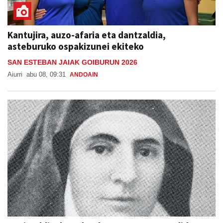
Kantujira, auzo-afaria eta dantzaldia,
asteburuko ospakizunei ekiteko
SAN ESTEBAN JAIAK GOIBURUN 2026
Aiurri
abu 08, 09:31
ANDOAIN
Otoitzaldia, larunbat honetan, Ama Kandidaren
omenez