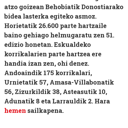
atzo goizean Behobiatik Donostiarako
bidea lasterka egiteko asmoz.
Horietatik 26.600 parte hartzaile
baino gehiago helmugaratu zen 51.
edizio honetan. Eskualdeko
korrikalarien parte hartzea ere
handia izan zen, ohi denez.
Andoaindik 175 korrikalari,
Urnietatik 57, Amasa-Villabonatik
56, Zizurkildik 38, Asteasutik 10,
Adunatik 8 eta Larrauldik 2. Hara
hemen
sailkapena.