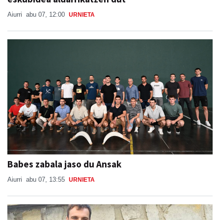
Babes zabala jaso du Ansak
Aiurri
abu 07, 13:55
URNIETA