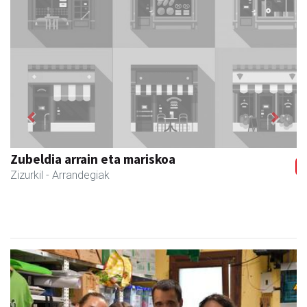
Previous
Next
Andoaingo Udala
Andoain
- Udaletxeak