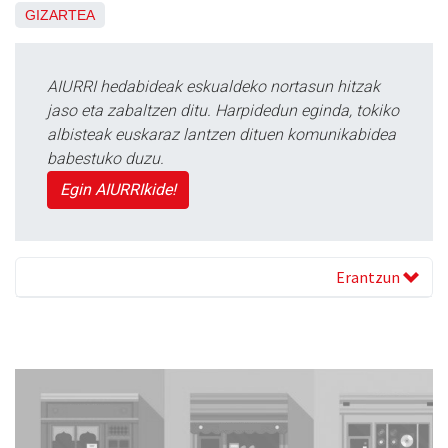
GIZARTEA
AIURRI hedabideak eskualdeko nortasun hitzak
jaso eta zabaltzen ditu. Harpidedun eginda, tokiko
albisteak euskaraz lantzen dituen komunikabidea
babestuko duzu.
Egin AIURRIkide!
Erantzun