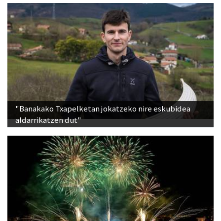
"Banakako Txapelketan jokatzeko nire eskubidea
aldarrikatzen dut"
Lurraldebuseko zerbitzu bereziak, Donostiako Aste