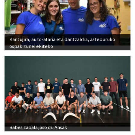
Kantujira, auzo-afaria eta dantzaldia, asteburuko
ospakizunei ekiteko
Babes zabala jaso du Ansak