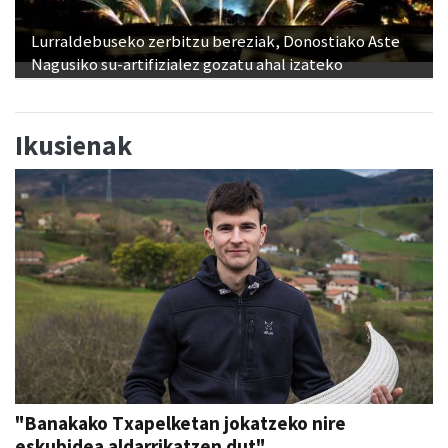
Nagusiko su-artifizialez gozatu ahal izateko
Ikusienak
"Banakako Txapelketan jokatzeko nire
eskubidea aldarrikatzen dut"
Aiurri
abu 07, 12:00
URNIETA