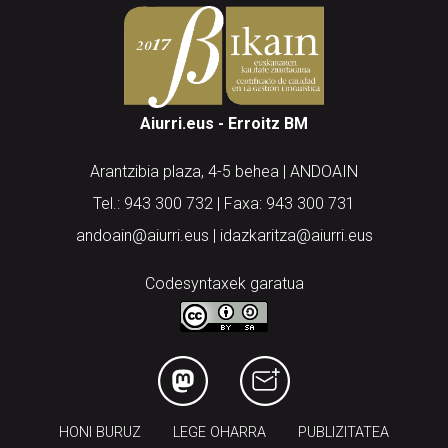
Aiurri.eus - Erroitz BM
Arantzibia plaza, 4-5 behea | ANDOAIN
Tel.: 943 300 732 | Faxa: 943 300 731
andoain@aiurri.eus | idazkaritza@aiurri.eus
Codesyntaxek garatua
HONI BURUZ
LEGE OHARRA
PUBLIZITATEA
ARAUAK
HARREMANETARAKO
RSS