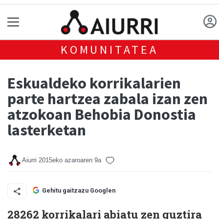
KOMUNITATEA
Eskualdeko korrikalarien
parte hartzea zabala izan zen
atzokoan Behobia Donostia
lasterketan
Aiurri
2015eko azaroaren 9a
Gehitu gaitzazu Googlen
28262 korrikalari abiatu zen guztira