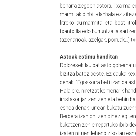
beharra zegoen astora. Txarma edo
marmitak dinbili-danbala ez ziteze
litroko lau marmita eta bost litro
txantxilla edo burruntzalia sartze
(azenarioak, azelgak, porruak…) tx
Astoak estimu handitan
Doloresek lau bat asto gobernatu 
bizitza batez beste. Ez dauka kex
denak. “Egoskorra beti izan da ast
Hala ere, niretzat komeriarik han
irristakor jartzen zen eta behin ba
esnea denak lurrean bukatu zuen!
Berbera izan ohi zen oinez egite
bukatzen zen errepartuko ibilbide
izaten nituen lehenbiziko lau esn