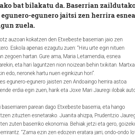
ko bat bilakatu da. Baserrian zaildutak
egunero-egunero jaitsi zen herrira esne
agun zuela.
otz auzoan kokatzen den Etxebeste baserrian jaio zen
kero. Eskola apenas ezagutu zuen: “Hiru urte egin nituen
an zegoen hartan. Gure ama, Maria Letamendia, esnea
oarekin, eta hari laguntzen nion noizean behin txikitan. Martxa
in edo, neronek hartu nuen eginkizun hori”.
res egunero-egunero jaisten zen Andoaingo herrira astoa
nde erdia egin zuen, harik eta Joxe Mari Jauregi ilobak aut
i baserriaren parean dago Etxebeste baserria, eta hango
tzen zituzten esnetarako. Juanita ahizpa, Prudentzio Jaureg
ten zuten baserriko ekonomia. Behiak jetzi eta gero, goizek
errirantz. “Zama ezin zen edozein eratara jarri; ondo-ondo lo