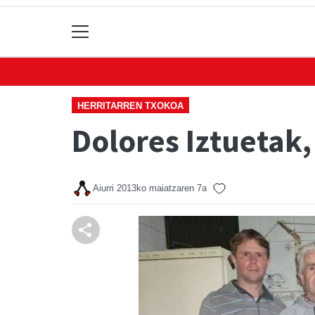
HERRITARREN TXOKOA
Dolores Iztuetak,
Aiurri
2013ko maiatzaren 7a