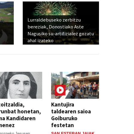
Lurraldebuseko zerbitzu
bereziak, Donostiako Aste
Nagusiko su-artifizialez gozatu
ahal izateko
oitzaldia,
Kantujira
runbat honetan,
taldearen saioa
ma Kandidaren
Goiburuko
menez
festetan
SAN ESTEBAN JAIAK
rrozpeko Jesusen