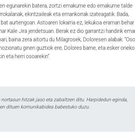
en egunarekin batera, zortzi emakume edo emakume talde
okalariak, ekintzaileak eta emankorrak izateagatik. Bada,
 bat aurtengoan. Astoaren lokarria ez, lekukoa eraman behar
r Kale Jira jendetsuan. Berak ez dio garrantzi handirik ema
ari, baina zera aitortu du Milagrosek, Doloresen alabak: “Os
 emozionatu ginen guztiok ere, Dolores barne, eta esker oneko
in eta herri osoarekin”.
ortasun hitzak jaso eta zabaltzen ditu. Harpidedun eginda,
tzen dituen komunikabidea babestuko duzu.