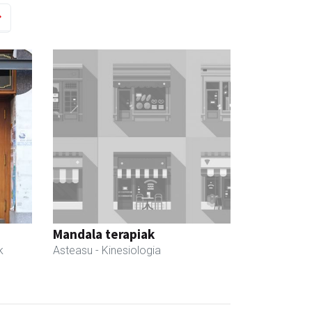
Mandala terapiak
k
Asteasu
- Kinesiologia