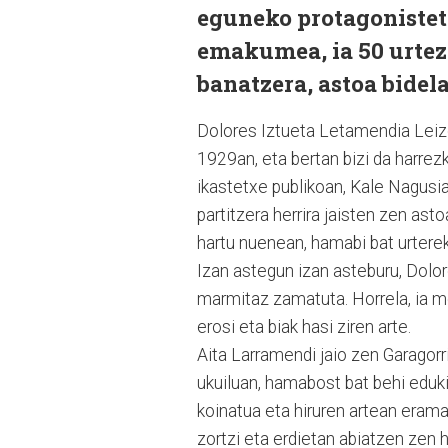
eguneko protagonisteta
emakumea, ia 50 urtez 
banatzera, astoa bidel
Dolores Iztueta Letamendia Leiz
1929an, eta bertan bizi da harrez
ikastetxe publikoan, Kale Nagusi
partitzera herrira jaisten zen ast
hartu nuenean, hamabi bat urterek
Izan astegun izan asteburu, Dolo
marmitaz zamatuta. Horrela, ia me
erosi eta biak hasi ziren arte.
Aita Larramendi jaio zen Garagorr
ukuiluan, hamabost bat behi eduki
koinatua eta hiruren artean erama
zortzi eta erdietan abiatzen zen h