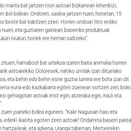
 manta bat jartzen nion astoari bizkarrean lehenbizi,
n ibili bidean. Ondoren, saskia jartzen nuen; honetan, 15
ko beste bat kabitzen ziren. Horien ondoan litro erdiko
n nuen, eta guztiaren gainean, baserriko produktuak
ukun-txukun, horiek ere herrian saltzeko”.
zituen, hamabost bat urtekoa izaten baita animalia horren
arik astoarekiko Doloresek, nahiko umilak izan dituelako
oa, eta behin edo behin esne guztia lurrera ere bota izan dit.
diena euria edo kazkabarra egiten zuenean sortzen zen; bide
ino gehiagotan astoak irrist egin, atzeraka egin, irauli eta
”.
n zuen joaneko bidea egunero. “Kale Nagusian hasi eta
a; ederki ikasita egoten ziren astoak! Ondarreta baserri pare
e hartzaileak, eta azkena, Uranga tabernan, Mertxerekin.