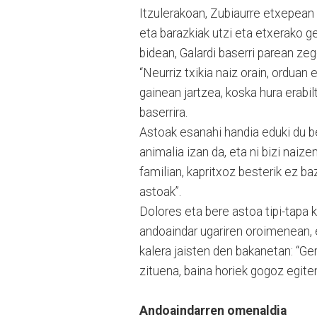
Itzulerakoan, Zubiaurre etxepean
eta barazkiak utzi eta etxerako 
bidean, Galardi baserri parean ze
“Neurriz txikia naiz orain, orduan
gainean jartzea, koska hura erabil
baserrira.
Astoak esanahi handia eduki du be
animalia izan da, eta ni bizi naiz
familian, kapritxoz besterik ez b
astoak”.
Dolores eta bere astoa tipi-tapa k
andoaindar ugariren oroimenean, 
kalera jaisten den bakanetan: “Ge
zituena, baina horiek gogoz egite
Andoaindarren omenaldia