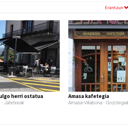
Erantzun
ulgo herri ostatua
Amasa kafetegia
l
- Jatetxeak
Amasa-Villabona
- Gozotegia