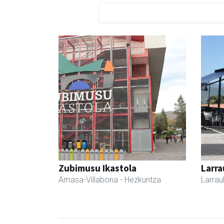
Zubimusu Ikastola
Larra
Amasa-Villabona
- Hezkuntza
Larrau