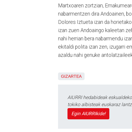
Martxoaren zortzian, Emakumear
nabarmentzen dira Andoainen, borr
Dolores Iztueta izan da horietako
izan zuen Andoaingo kaleetan zeha
nahi herrian bera nabarmendu izan
ekitaldi polita izan zen, izugarri
azaldu nahi genuke antolatzaileek
GIZARTEA
AIURRI hedabideak eskualdeko n
tokiko albisteak euskaraz lan
Egin AIURRIkide!