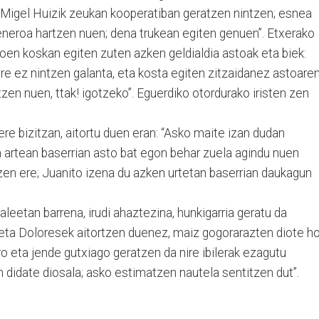
 Migel Huizik zeukan kooperatiban geratzen nintzen; esnea
generoa hartzen nuen; dena trukean egiten genuen”. Etxerako
goen koskan egiten zuten azken geldialdia astoak eta biek:
 ere ez nintzen galanta, eta kosta egiten zitzaidanez astoare
tzen nuen, ttak! igotzeko”. Eguerdiko otordurako iristen zen
re bizitzan, aitortu duen eran: “Asko maite izan dudan
en artean baserrian asto bat egon behar zuela agindu nuen
azen ere; Juanito izena du azken urtetan baserrian daukagun
aleetan barrena, irudi ahaztezina, hunkigarria geratu da
eta Doloresek aitortzen duenez, maiz gogorarazten diote ho
ro eta jende gutxiago geratzen da nire ibilerak ezagutu
n didate diosala; asko estimatzen nautela sentitzen dut”.