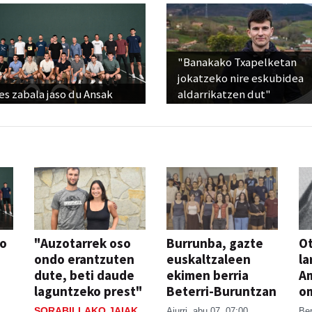
"Banakako Txapelketan
jokatzeko nire eskubidea
s zabala jaso du Ansak
aldarrikatzen dut"
so
"Auzotarrek oso
Burrunba, gazte
Ot
ondo erantzuten
euskaltzaleen
la
dute, beti daude
ekimen berria
A
laguntzeko prest"
Beterri-Buruntzan
o
SORABILLAKO JAIAK
Aiurri
abu 07, 07:00
Be