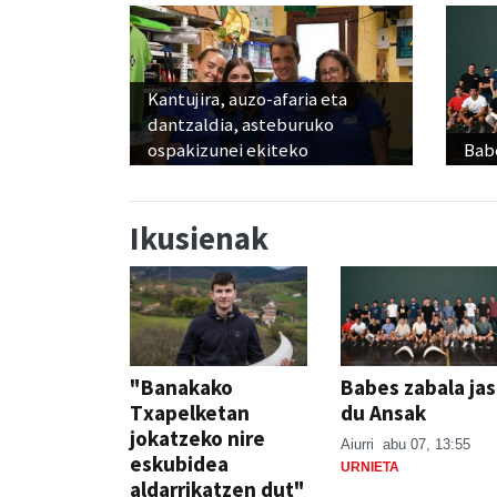
Kantujira, auzo-afaria eta
dantzaldia, asteburuko
ospakizunei ekiteko
Babe
Ikusienak
"Banakako
Babes zabala ja
Txapelketan
du Ansak
jokatzeko nire
Aiurri
abu 07, 13:55
eskubidea
URNIETA
aldarrikatzen dut"