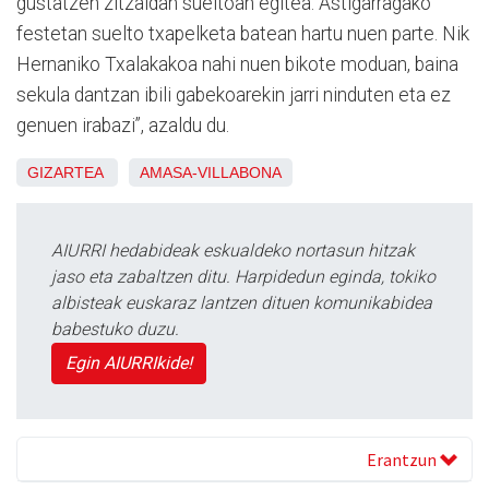
gustatzen zitzaidan sueltoan egitea. Astigarragako
festetan suelto txapelketa batean hartu nuen parte. Nik
Hernaniko Txalakakoa nahi nuen bikote moduan, baina
sekula dantzan ibili gabekoarekin jarri ninduten eta ez
genuen irabazi”, azaldu du.
GIZARTEA
AMASA-VILLABONA
AIURRI hedabideak eskualdeko nortasun hitzak
jaso eta zabaltzen ditu. Harpidedun eginda, tokiko
albisteak euskaraz lantzen dituen komunikabidea
babestuko duzu.
Egin AIURRIkide!
Erantzun