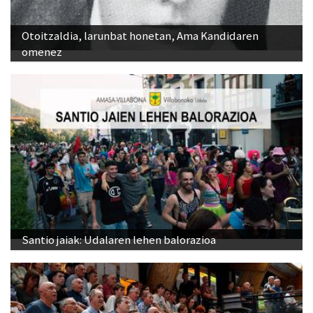
Otoitzaldia, larunbat honetan, Ama Kandidaren
omenez
Santio jaiak: Udalaren lehen balorazioa