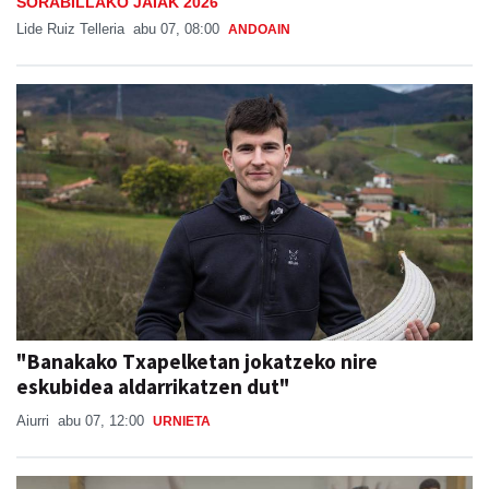
SORABILLAKO JAIAK 2026
Lide Ruiz Telleria
abu 07, 08:00
ANDOAIN
"Banakako Txapelketan jokatzeko nire
eskubidea aldarrikatzen dut"
Aiurri
abu 07, 12:00
URNIETA