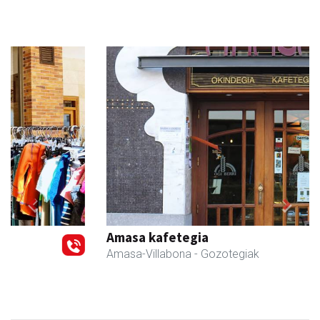
Previous
Next
Amasa kafetegia
Amasa-Villabona
- Gozotegiak