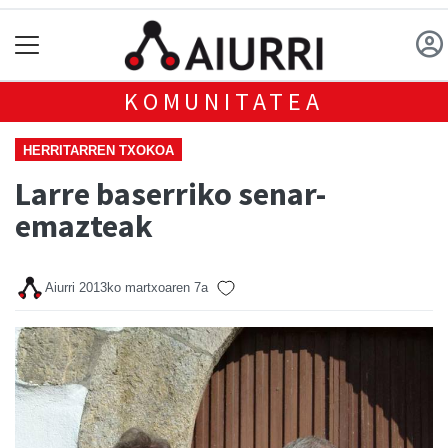
KOMUNITATEA
HERRITARREN TXOKOA
Larre baserriko senar-
emazteak
Aiurri
2013ko martxoaren 7a