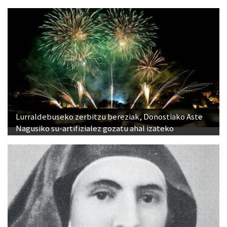
Lurraldebuseko zerbitzu bereziak, Donostiako Aste
Nagusiko su-artifizialez gozatu ahal izateko