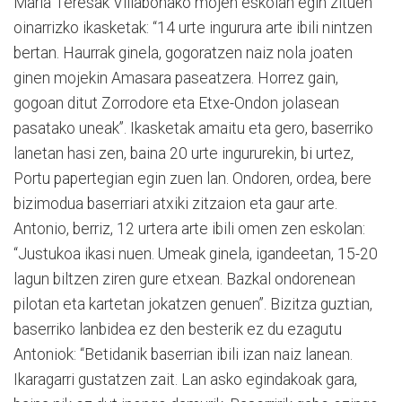
Maria Teresak Villabonako mojen eskolan egin zituen
oinarrizko ikasketak: “14 urte ingurura arte ibili nintzen
bertan. Haurrak ginela, gogoratzen naiz nola joaten
ginen mojekin Amasara paseatzera. Horrez gain,
gogoan ditut Zorrodore eta Etxe-Ondon jolasean
pasatako uneak”. Ikasketak amaitu eta gero, baserriko
lanetan hasi zen, baina 20 urte ingururekin, bi urtez,
Portu papertegian egin zuen lan. Ondoren, ordea, bere
bizimodua baserriari atxiki zitzaion eta gaur arte.
Antonio, berriz, 12 urtera arte ibili omen zen eskolan:
“Justukoa ikasi nuen. Umeak ginela, igandeetan, 15-20
lagun biltzen ziren gure etxean. Bazkal ondorenean
pilotan eta kartetan jokatzen genuen”. Bizitza guztian,
baserriko lanbidea ez den besterik ez du ezagutu
Antoniok: “Betidanik baserrian ibili izan naiz lanean.
Ikaragarri gustatzen zait. Lan asko egindakoak gara,