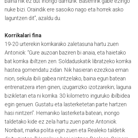
baina nik ez dut inongo damurik. Baserririk gabe ezingo
nuke bizi. Oraindik ere sasoiko nago eta horrek asko
laguntzen dit”, azaldu du.
Korrikalari fina
19-20 urterekin korrikarako zaletasuna hartu zuen
Antoniok: “Gure auzoan baziren bi anaia, eta haietako
bat korrika ibiltzen zen. Soldaduskatik libratzeko korrika
hastea gomendatu zidan. Nik hasieran ezezkoa eman
nion, sekula ibili gabea nintzelako, baina egun batean
entrenatzera irten ginen, izugarrizko izotzarekin; laguna
bizikletan eta ni korrika. 30 kilometro inguruko ibilbidea
egin genuen. Gustatu eta lasterketetan parte hartzen
hasi nintzen”. Hernaniko lasterketa batean, inongo
taldetako kide ez zela hartu zuen parte Antoniok.
Nonbait, marka polita egin zuen eta Realeko taldetik