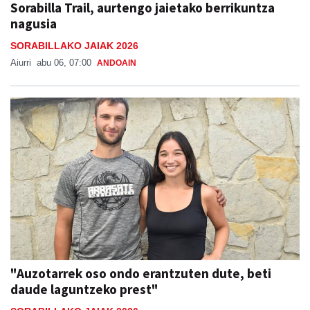
Sorabilla Trail, aurtengo jaietako berrikuntza
nagusia
SORABILLAKO JAIAK 2026
Aiurri
abu 06, 07:00
ANDOAIN
"Auzotarrek oso ondo erantzuten dute, beti
daude laguntzeko prest"