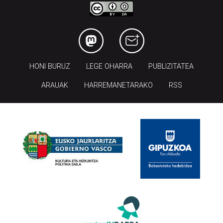
HONI BURUZ
LEGE OHARRA
PUBLIZITATEA
ARAUAK
HARREMANETARAKO
RSS