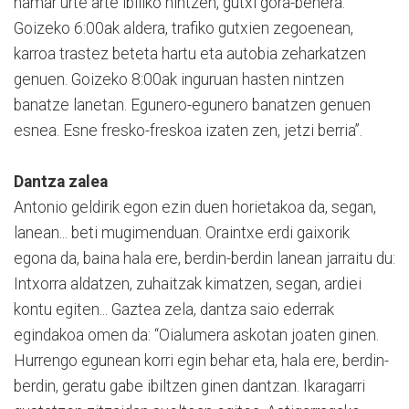
hamar urte arte ibiliko nintzen, gutxi gora-behera.
Goizeko 6:00ak aldera, trafiko gutxien zegoenean,
karroa trastez beteta hartu eta autobia zeharkatzen
genuen. Goizeko 8:00ak inguruan hasten nintzen
banatze lanetan. Egunero-egunero banatzen genuen
esnea. Esne fresko-freskoa izaten zen, jetzi berria”.
Dantza zalea
Antonio geldirik egon ezin duen horietakoa da, segan,
lanean... beti mugimenduan. Oraintxe erdi gaixorik
egona da, baina hala ere, berdin-berdin lanean jarraitu du:
Intxorra aldatzen, zuhaitzak kimatzen, segan, ardiei
kontu egiten... Gaztea zela, dantza saio ederrak
egindakoa omen da: “Oialumera askotan joaten ginen.
Hurrengo egunean korri egin behar eta, hala ere, berdin-
berdin, geratu gabe ibiltzen ginen dantzan. Ikaragarri