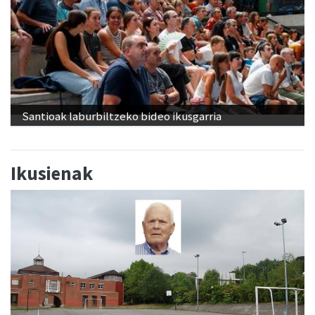
Santioak laburbiltzeko bideo ikusgarria
Ikusienak