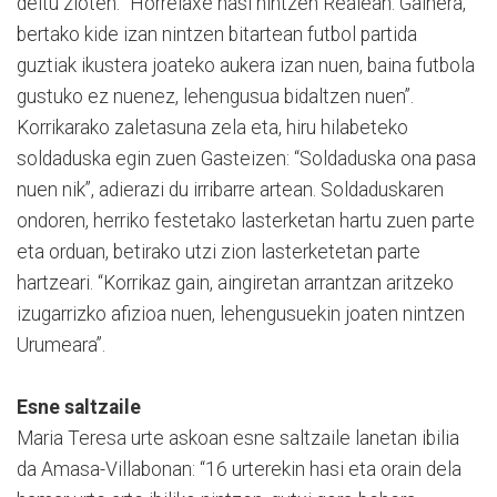
deitu zioten. “Horrelaxe hasi nintzen Realean. Gainera,
bertako kide izan nintzen bitartean futbol partida
guztiak ikustera joateko aukera izan nuen, baina futbola
gustuko ez nuenez, lehengusua bidaltzen nuen”.
Korrikarako zaletasuna zela eta, hiru hilabeteko
soldaduska egin zuen Gasteizen: “Soldaduska ona pasa
nuen nik”, adierazi du irribarre artean. Soldaduskaren
ondoren, herriko festetako lasterketan hartu zuen parte
eta orduan, betirako utzi zion lasterketetan parte
hartzeari. “Korrikaz gain, aingiretan arrantzan aritzeko
izugarrizko afizioa nuen, lehengusuekin joaten nintzen
Urumeara”.
Esne saltzaile
Maria Teresa urte askoan esne saltzaile lanetan ibilia
da Amasa-Villabonan: “16 urterekin hasi eta orain dela