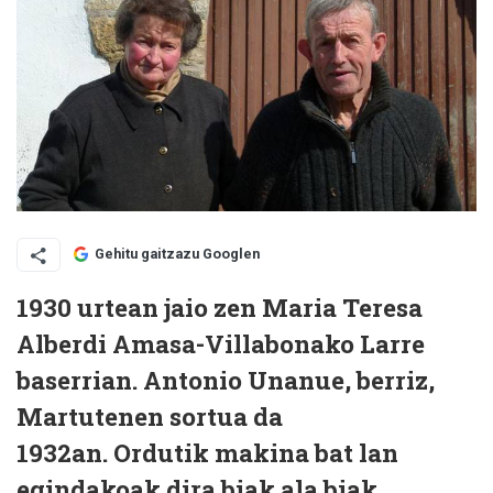
Gehitu gaitzazu Googlen
1930 urtean jaio zen Maria Teresa
Alberdi Amasa-Villabonako Larre
baserrian. Antonio Unanue, berriz,
Martutenen sortua da
1932an. Ordutik makina bat lan
egindakoak dira biak ala biak.