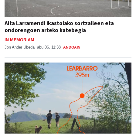
Aita Larramendi ikastolako sortzaileen eta
ondorengoen arteko katebegia
IN MEMORIAM
Jon Ander Ubeda
abu 06, 11:38
ANDOAIN