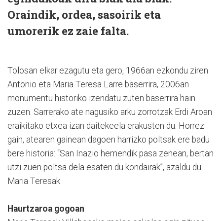
Oraindik, ordea, sasoirik eta
umorerik ez zaie falta.
Tolosan elkar ezagutu eta gero, 1966an ezkondu ziren
Antonio eta Maria Teresa Larre baserrira, 2006an
monumentu historiko izendatu zuten baserrira hain
zuzen. Sarrerako ate nagusiko arku zorrotzak Erdi Aroan
eraikitako etxea izan daitekeela erakusten du. Horrez
gain, atearen gainean dagoen harrizko poltsak ere badu
bere historia: “San Inazio hemendik pasa zenean, bertan
utzi zuen poltsa dela esaten du kondairak”, azaldu du
Maria Teresak.
Haurtzaroa gogoan