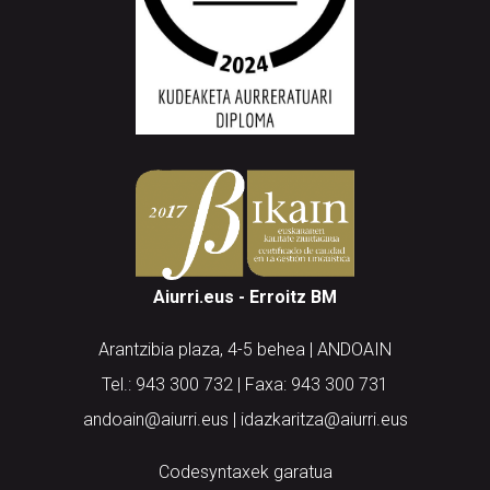
Aiurri.eus - Erroitz BM
Arantzibia plaza, 4-5 behea | ANDOAIN
Tel.: 943 300 732 | Faxa: 943 300 731
andoain@aiurri.eus | idazkaritza@aiurri.eus
Codesyntaxek garatua