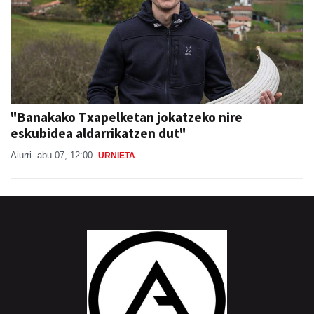
"Banakako Txapelketan jokatzeko nire
eskubidea aldarrikatzen dut"
Aiurri
abu 07, 12:00
URNIETA