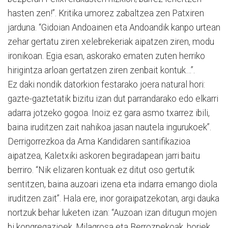
hasten zen!”. Kritika umorez zabaltzea zen Patxiren
jarduna. “Gidoian Andoainen eta Andoandik kanpo urtean
zehar gertatu ziren xelebrekeriak aipatzen ziren, modu
ironikoan. Egia esan, askorako ematen zuten herriko
hirigintza arloan gertatzen ziren zenbait kontuk…”.
Ez daki nondik datorkion festarako joera natural hori:
gazte-gaztetatik bizitu izan dut parrandarako edo elkarri
adarra jotzeko gogoa. Inoiz ez gara asmo txarrez ibili,
baina iruditzen zait nahikoa jasan nautela ingurukoek”.
Derrigorrezkoa da Ama Kandidaren santifikazioa
aipatzea, Kaletxiki askoren begiradapean jarri baitu
berriro. “Nik elizaren kontuak ez ditut oso gertutik
sentitzen, baina auzoari izena eta indarra emango diola
iruditzen zait”. Hala ere, inor goraipatzekotan, argi dauka
nortzuk behar luketen izan: “Auzoan izan ditugun mojen
bi kongregazioek, Milagrosa eta Berrozpekoak, horiek