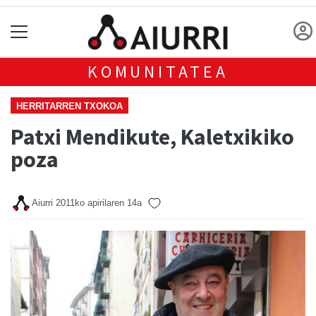
KOMUNITATEA
HERRITARREN TXOKOA
Patxi Mendikute, Kaletxikiko
poza
Aiurri
2011ko apirilaren 14a