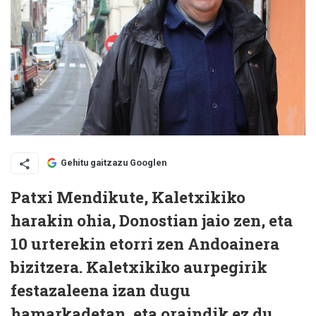
Gehitu gaitzazu Googlen
Patxi Mendikute, Kaletxikiko
harakin ohia, Donostian jaio zen, eta
10 urterekin etorri zen Andoainera
bizitzera. Kaletxikiko aurpegirik
festazaleena izan dugu
hamarkadetan, eta oraindik ez du