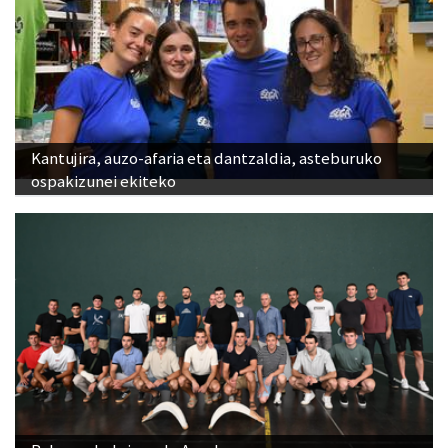
Kantujira, auzo-afaria eta dantzaldia, asteburuko
ospakizunei ekiteko