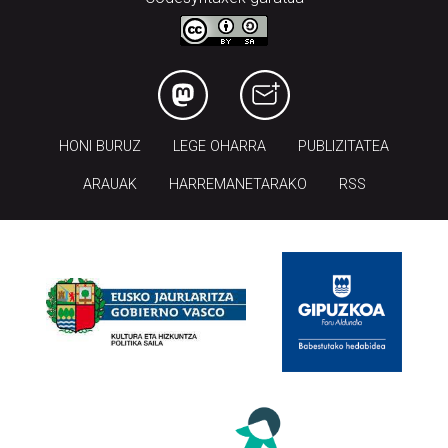
HONI BURUZ
LEGE OHARRA
PUBLIZITATEA
ARAUAK
HARREMANETARAKO
RSS