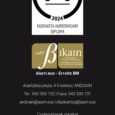
Aiurri.eus - Erroitz BM
Arantzibia plaza, 4-5 behea | ANDOAIN
Tel.: 943 300 732 | Faxa: 943 300 731
andoain@aiurri.eus | idazkaritza@aiurri.eus
Codesyntaxek garatua