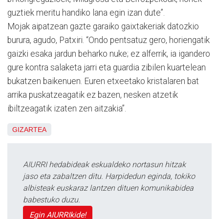
guztiek meritu handiko lana egin izan dute”.
Mojak aipatzean gazte garaiko gaixtakeriak datozkio
burura, agudo, Patxiri. “Ondo pentsatuz gero, horiengatik
gaizki esaka jardun beharko nuke; ez alferrik, ia igandero
gure kontra salaketa jarri eta guardia zibilen kuartelean
bukatzen baikenuen. Euren etxeetako kristalaren bat
arrika puskatzeagatik ez bazen, nesken atzetik
ibiltzeagatik izaten zen aitzakia”.
GIZARTEA
AIURRI hedabideak eskualdeko nortasun hitzak
jaso eta zabaltzen ditu. Harpidedun eginda, tokiko
albisteak euskaraz lantzen dituen komunikabidea
babestuko duzu.
Egin AIURRIkide!