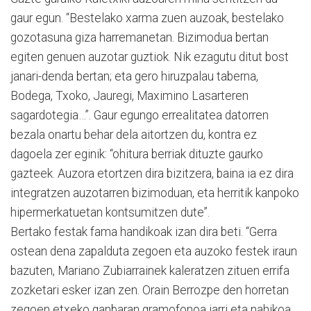
gaur egun. “Bestelako xarma zuen auzoak, bestelako
gozotasuna giza harremanetan. Bizimodua bertan
egiten genuen auzotar guztiok. Nik ezagutu ditut bost
janari-denda bertan; eta gero hiruzpalau taberna,
Bodega, Txoko, Jauregi, Maximino Lasarteren
sagardotegia…”. Gaur egungo errealitatea datorren
bezala onartu behar dela aitortzen du, kontra ez
dagoela zer eginik: “ohitura berriak dituzte gaurko
gazteek. Auzora etortzen dira bizitzera, baina ia ez dira
integratzen auzotarren bizimoduan, eta herritik kanpoko
hipermerkatuetan kontsumitzen dute”.
Bertako festak fama handikoak izan dira beti. “Gerra
ostean dena zapalduta zegoen eta auzoko festek iraun
bazuten, Mariano Zubiarrainek kaleratzen zituen errifa
zozketari esker izan zen. Orain Berrozpe den horretan
zegoen etxeko ganbaran gramofonoa jarri eta nahikoa