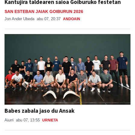
Kantujira taldearen saioa Goiburuko festetan
SAN ESTEBAN JAIAK GOIBURUN 2026
Jon Ander Ubeda
abu 07, 20:37
ANDOAIN
Babes zabala jaso du Ansak
Aiurri
abu 07, 13:55
URNIETA