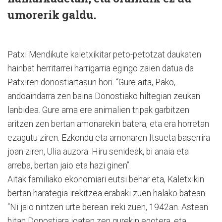
umorerik galdu.
Patxi Mendikute kaletxikitar peto-petotzat daukaten
hainbat herritarrei harrigarria egingo zaien datua da
Patxiren donostiartasun hori. “Gure aita, Pako,
andoaindarra zen baina Donostiako hiltegian zeukan
lanbidea. Gure ama ere animalien tripak garbitzen
aritzen zen bertan amonarekin batera, eta era horretan
ezagutu ziren. Ezkondu eta amonaren Itsueta baserrira
joan ziren, Ulia auzora. Hiru senideak, bi anaia eta
arreba, bertan jaio eta hazi ginen”.
Aitak familiako ekonomiari eutsi behar eta, Kaletxikin
bertan harategia irekitzea erabaki zuen halako batean.
“Ni jaio nintzen urte berean ireki zuen, 1942an. Astean
bitan Donostiara joaten zen gurekin egotera, eta