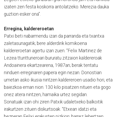
izaten zen festa koskorra antolatzeko. Merezia dauka
guztion esker ona”.
Erregina, kaldereroetan
Patxi beti nabarmendu izan da parranda eta txantxa
zaletasunagatik; bere alderdirik komikoena
kaldereroetan agertu izan zuen. “Felix Martinez de
Lezea ttunttuneroari bururatu zitzaion kaldereroak
Andoainera ekartzearena, 1987an; berak tentatu
ninduen erreginaren papera egin nezan. Donostian
umetan asko ikusia nintzen kaldereroen usadio hori, eta
baiezkoa eman nion. 130 kilo pisatzen nituen eta gogo
onez atera nintzen, hamaika urtez segidan.
Sonatuak izan ohi ziren Patxik udaletxeko balkoitik
irakurtzen zituen diskurtsoak. “Etxean idatzi eta
bezperan Felixi erakusten nizkion; barrez lehertzen