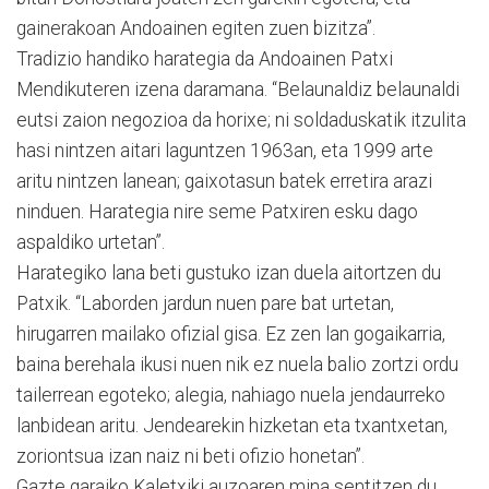
gainerakoan Andoainen egiten zuen bizitza”.
Tradizio handiko harategia da Andoainen Patxi
Mendikuteren izena daramana. “Belaunaldiz belaunaldi
eutsi zaion negozioa da horixe; ni soldaduskatik itzulita
hasi nintzen aitari laguntzen 1963an, eta 1999 arte
aritu nintzen lanean; gaixotasun batek erretira arazi
ninduen. Harategia nire seme Patxiren esku dago
aspaldiko urtetan”.
Harategiko lana beti gustuko izan duela aitortzen du
Patxik. “Laborden jardun nuen pare bat urtetan,
hirugarren mailako ofizial gisa. Ez zen lan gogaikarria,
baina berehala ikusi nuen nik ez nuela balio zortzi ordu
tailerrean egoteko; alegia, nahiago nuela jendaurreko
lanbidean aritu. Jendearekin hizketan eta txantxetan,
zoriontsua izan naiz ni beti ofizio honetan”.
Gazte garaiko Kaletxiki auzoaren mina sentitzen du