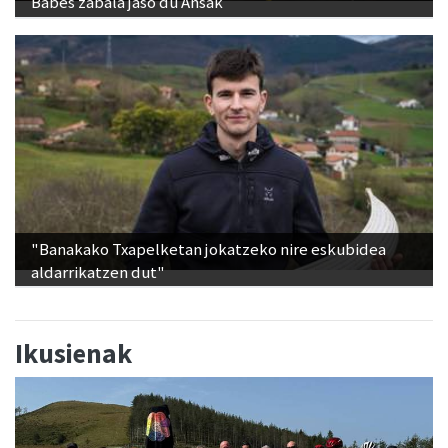
Babes zabala jaso du Ansak
"Banakako Txapelketan jokatzeko nire eskubidea
aldarrikatzen dut"
Ikusienak