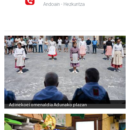
Andoain
- Hezkuntza
Adinekoei omenaldia Adunako plazan