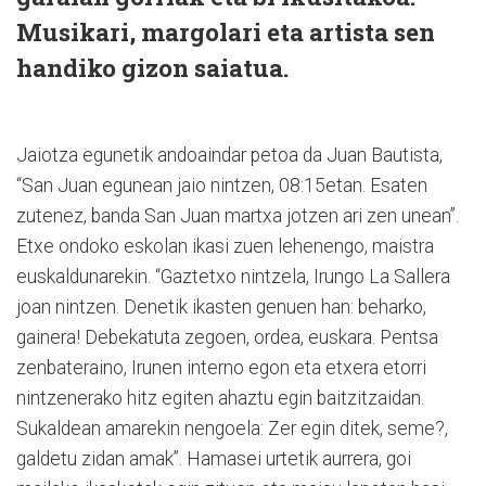
Musikari, margolari eta artista sen
handiko gizon saiatua.
Jaiotza egunetik andoaindar petoa da Juan Bautista,
“San Juan egunean jaio nintzen, 08:15etan. Esaten
zutenez, banda San Juan martxa jotzen ari zen unean”.
Etxe ondoko eskolan ikasi zuen lehenengo, maistra
euskaldunarekin. “Gaztetxo nintzela, Irungo La Sallera
joan nintzen. Denetik ikasten genuen han: beharko,
gainera! Debekatuta zegoen, ordea, euskara. Pentsa
zenbateraino, Irunen interno egon eta etxera etorri
nintzenerako hitz egiten ahaztu egin baitzitzaidan.
Sukaldean amarekin nengoela: Zer egin ditek, seme?,
galdetu zidan amak”. Hamasei urtetik aurrera, goi