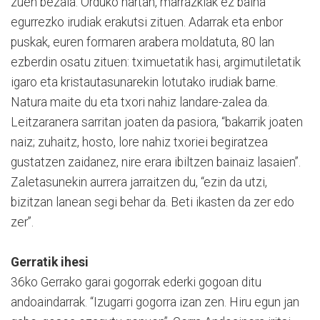
zuen bezala. Orduko hartan, marrazkiak ez baina
egurrezko irudiak erakutsi zituen. Adarrak eta enbor
puskak, euren formaren arabera moldatuta, 80 lan
ezberdin osatu zituen: tximuetatik hasi, argimutiletatik
igaro eta kristautasunarekin lotutako irudiak barne.
Natura maite du eta txori nahiz landare-zalea da.
Leitzaranera sarritan joaten da pasiora, “bakarrik joaten
naiz; zuhaitz, hosto, lore nahiz txoriei begiratzea
gustatzen zaidanez, nire erara ibiltzen bainaiz lasaien”.
Zaletasunekin aurrera jarraitzen du, “ezin da utzi,
bizitzan lanean segi behar da. Beti ikasten da zer edo
zer”.
Gerratik ihesi
36ko Gerrako garai gogorrak ederki gogoan ditu
andoaindarrak. “Izugarri gogorra izan zen. Hiru egun jan