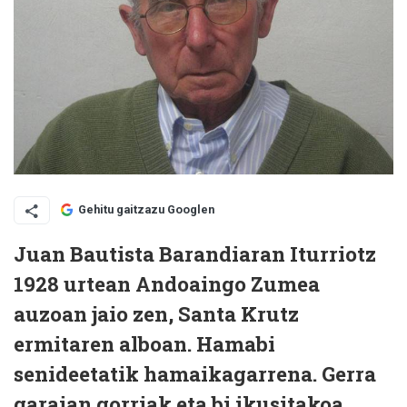
Gehitu gaitzazu Googlen
Juan Bautista Barandiaran Iturriotz
1928 urtean Andoaingo Zumea
auzoan jaio zen, Santa Krutz
ermitaren alboan. Hamabi
senideetatik hamaikagarrena. Gerra
garaian gorriak eta bi ikusitakoa.