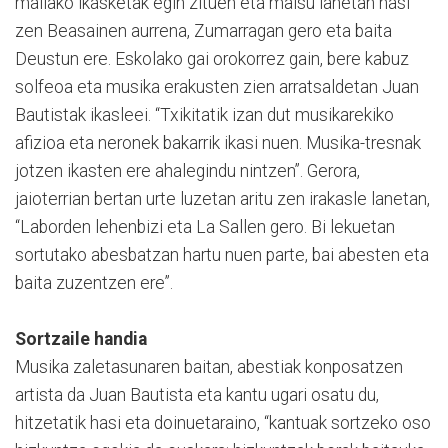
mailako ikasketak egin zituen eta maisu lanetan hasi
zen Beasainen aurrena, Zumarragan gero eta baita
Deustun ere. Eskolako gai orokorrez gain, bere kabuz
solfeoa eta musika erakusten zien arratsaldetan Juan
Bautistak ikasleei. “Txikitatik izan dut musikarekiko
afizioa eta neronek bakarrik ikasi nuen. Musika-tresnak
jotzen ikasten ere ahalegindu nintzen”. Gerora,
jaioterrian bertan urte luzetan aritu zen irakasle lanetan,
“Laborden lehenbizi eta La Sallen gero. Bi lekuetan
sortutako abesbatzan hartu nuen parte, bai abesten eta
baita zuzentzen ere”.
Sortzaile handia
Musika zaletasunaren baitan, abestiak konposatzen
artista da Juan Bautista eta kantu ugari osatu du,
hitzetatik hasi eta doinuetaraino, “kantuak sortzeko oso