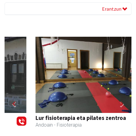
Erantzun
Previous
Next
Lur fisioterapia eta pilates zentroa
Andoain
- Fisioterapia