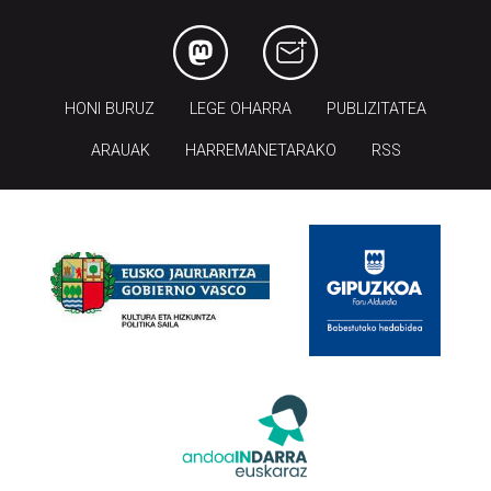
HONI BURUZ
LEGE OHARRA
PUBLIZITATEA
ARAUAK
HARREMANETARAKO
RSS