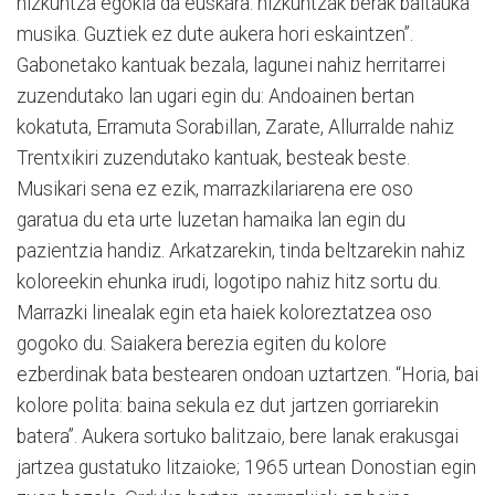
hizkuntza egokia da euskara: hizkuntzak berak baitauka
musika. Guztiek ez dute aukera hori eskaintzen”.
Gabonetako kantuak bezala, lagunei nahiz herritarrei
zuzendutako lan ugari egin du: Andoainen bertan
kokatuta, Erramuta Sorabillan, Zarate, Allurralde nahiz
Trentxikiri zuzendutako kantuak, besteak beste.
Musikari sena ez ezik, marrazkilariarena ere oso
garatua du eta urte luzetan hamaika lan egin du
pazientzia handiz. Arkatzarekin, tinda beltzarekin nahiz
koloreekin ehunka irudi, logotipo nahiz hitz sortu du.
Marrazki linealak egin eta haiek koloreztatzea oso
gogoko du. Saiakera berezia egiten du kolore
ezberdinak bata bestearen ondoan uztartzen. “Horia, bai
kolore polita: baina sekula ez dut jartzen gorriarekin
batera”. Aukera sortuko balitzaio, bere lanak erakusgai
jartzea gustatuko litzaioke; 1965 urtean Donostian egin