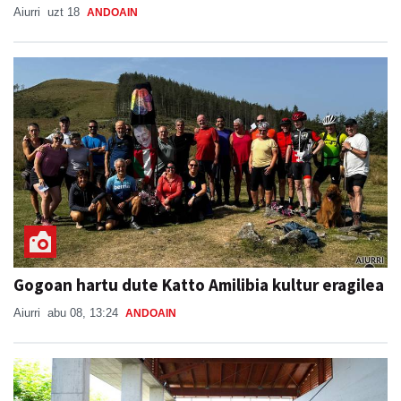
Aiurri
uzt 18
ANDOAIN
Gogoan hartu dute Katto Amilibia kultur eragilea
Aiurri
abu 08, 13:24
ANDOAIN