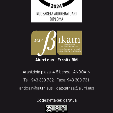
Aiurri.eus - Erroitz BM
Arantzibia plaza, 4-5 behea | ANDOAIN
Tel.: 943 300 732 | Faxa: 943 300 731
andoain@aiurri.eus | idazkaritza@aiurri.eus
Codesyntaxek garatua