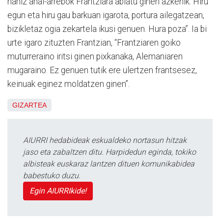
nahiz anai-arrebok Frantziara abiatu ginen azkenik. Hiru
egun eta hiru gau barkuan igarota, portura ailegatzean,
bizikletaz ogia zekartela ikusi genuen. Hura poza”. Ia bi
urte igaro zituzten Frantzian, “Frantziaren goiko
muturreraino iritsi ginen pixkanaka, Alemaniaren
mugaraino. Ez genuen tutik ere ulertzen frantsesez,
keinuak eginez moldatzen ginen”.
GIZARTEA
AIURRI hedabideak eskualdeko nortasun hitzak
jaso eta zabaltzen ditu. Harpidedun eginda, tokiko
albisteak euskaraz lantzen dituen komunikabidea
babestuko duzu.
Egin AIURRIkide!