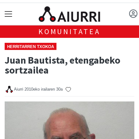
KOMUNITATEA
HERRITARREN TXOKOA
Juan Bautista, etengabeko
sortzailea
Aiurri
2010eko irailaren 30a