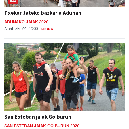
Txekor Jateko bazkaria Adunan
ADUNAKO JAIAK 2026
Aiurri
abu 09, 16:33
ADUNA
San Esteban jaiak Goiburun
SAN ESTEBAN JAIAK GOIBURUN 2026