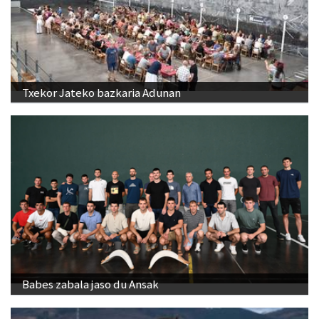
Txekor Jateko bazkaria Adunan
Babes zabala jaso du Ansak