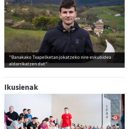
"Banakako Txapelketan jokatzeko nire eskubidea
aldarrikatzen dut"
Ikusienak