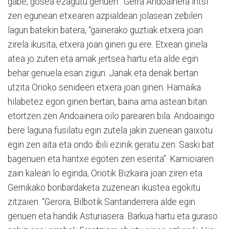
gabe, gosea ezagutu genuen”. Gerra Andoainera iritsi
zen egunean etxearen azpialdean jolasean zebilen
lagun batekin batera, “gainerako guztiak etxera joan
zirela ikusita, etxera joan ginen gu ere. Etxean ginela
atea jo zuten eta amak jertsea hartu eta alde egin
behar genuela esan zigun. Janak eta denak bertan
utzita Orioko senideen etxera joan ginen. Hamaika
hilabetez egon ginen bertan, baina ama astean bitan
etortzen zen Andoainera oilo parearen bila. Andoaingo
bere laguna fusilatu egin zutela jakin zuenean gaixotu
egin zen aita eta ondo ibili ezinik geratu zen. Saski bat
bagenuen eta hantxe egoten zen eserita”. Kamioiaren
zain kalean lo eginda, Oriotik Bizkaira joan ziren eta
Gernikako bonbardaketa zuzenean ikustea egokitu
zitzaien. “Gerora, Bilbotik Santanderrera alde egin
genuen eta handik Asturiasera. Barkua hartu eta guraso