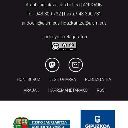
Arantzibia plaza, 4-5 behea | ANDOAIN
Tel.: 943 300 732 | Faxa: 943 300 731
andoain@aiurri.eus | idazkaritza@aiurri.eus
Codesyntaxek garatua
HONI BURUZ
LEGE OHARRA
PUBLIZITATEA
ARAUAK
HARREMANETARAKO
RSS