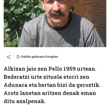
Gehitu gaitzazu Googlen
Alkizan jaio zen Pello 1959 urtean.
Bederatzi urte zituela etorri zen
Adunara eta bertan bizi da geroztik.
Arotz lanetan aritzen denak eman
ditu azalpenak.