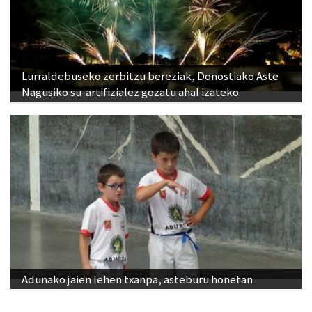
Lurraldebuseko zerbitzu bereziak, Donostiako Aste
Nagusiko su-artifizialez gozatu ahal izateko
Adunako jaien lehen txanpa, asteburu honetan