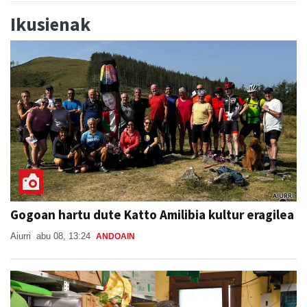
Ikusienak
Gogoan hartu dute Katto Amilibia kultur eragilea
Aiurri
abu 08, 13:24
ANDOAIN