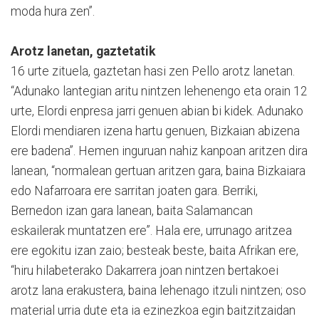
moda hura zen”.
Arotz lanetan, gaztetatik
16 urte zituela, gaztetan hasi zen Pello arotz lanetan.
“Adunako lantegian aritu nintzen lehenengo eta orain 12
urte, Elordi enpresa jarri genuen abian bi kidek. Adunako
Elordi mendiaren izena hartu genuen, Bizkaian abizena
ere badena”. Hemen inguruan nahiz kanpoan aritzen dira
lanean, “normalean gertuan aritzen gara, baina Bizkaiara
edo Nafarroara ere sarritan joaten gara. Berriki,
Bernedon izan gara lanean, baita Salamancan
eskailerak muntatzen ere”. Hala ere, urrunago aritzea
ere egokitu izan zaio; besteak beste, baita Afrikan ere,
“hiru hilabeterako Dakarrera joan nintzen bertakoei
arotz lana erakustera, baina lehenago itzuli nintzen; oso
material urria dute eta ia ezinezkoa egin baitzitzaidan