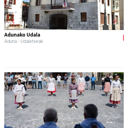
Previous
Next
Adunako Udala
Aduna
- Udaletxeak