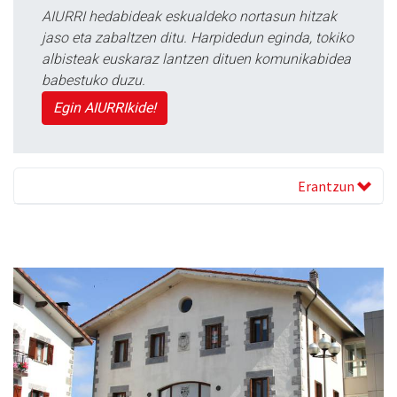
AIURRI hedabideak eskualdeko nortasun hitzak
jaso eta zabaltzen ditu. Harpidedun eginda, tokiko
albisteak euskaraz lantzen dituen komunikabidea
babestuko duzu.
Egin AIURRIkide!
Erantzun