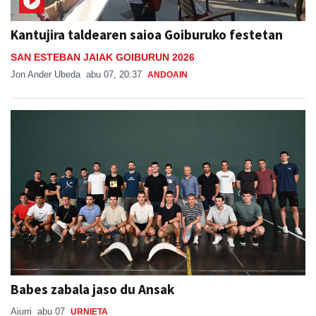
Kantujira taldearen saioa Goiburuko festetan
SAN ESTEBAN JAIAK GOIBURUN 2026
Jon Ander Ubeda
abu 07, 20:37
ANDOAIN
Babes zabala jaso du Ansak
Aiurri
abu 07
URNIETA