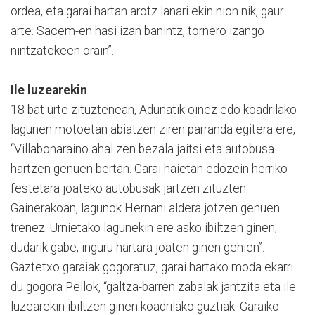
ordea, eta garai hartan arotz lanari ekin nion nik, gaur
arte. Sacem-en hasi izan banintz, tornero izango
nintzatekeen orain”.
Ile luzearekin
18 bat urte zituztenean, Adunatik oinez edo koadrilako
lagunen motoetan abiatzen ziren parranda egitera ere,
“Villabonaraino ahal zen bezala jaitsi eta autobusa
hartzen genuen bertan. Garai haietan edozein herriko
festetara joateko autobusak jartzen zituzten.
Gainerakoan, lagunok Hernani aldera jotzen genuen
trenez. Urnietako lagunekin ere asko ibiltzen ginen;
dudarik gabe, inguru hartara joaten ginen gehien”.
Gaztetxo garaiak gogoratuz, garai hartako moda ekarri
du gogora Pellok, “galtza-barren zabalak jantzita eta ile
luzearekin ibiltzen ginen koadrilako guztiak. Garaiko