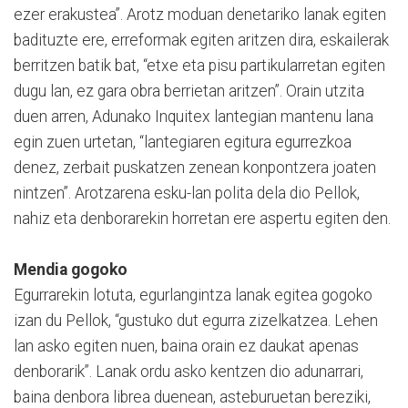
ezer erakustea”. Arotz moduan denetariko lanak egiten
badituzte ere, erreformak egiten aritzen dira, eskailerak
berritzen batik bat, “etxe eta pisu partikularretan egiten
dugu lan, ez gara obra berrietan aritzen”. Orain utzita
duen arren, Adunako Inquitex lantegian mantenu lana
egin zuen urtetan, “lantegiaren egitura egurrezkoa
denez, zerbait puskatzen zenean konpontzera joaten
nintzen”. Arotzarena esku-lan polita dela dio Pellok,
nahiz eta denborarekin horretan ere aspertu egiten den.
Mendia gogoko
Egurrarekin lotuta, egurlangintza lanak egitea gogoko
izan du Pellok, “gustuko dut egurra zizelkatzea. Lehen
lan asko egiten nuen, baina orain ez daukat apenas
denborarik”. Lanak ordu asko kentzen dio adunarrari,
baina denbora librea duenean, asteburuetan bereziki,