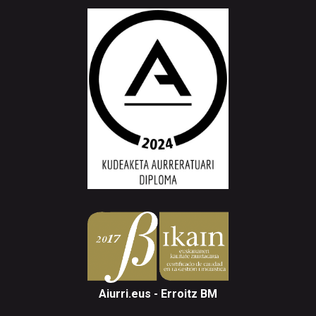
Aiurri.eus - Erroitz BM