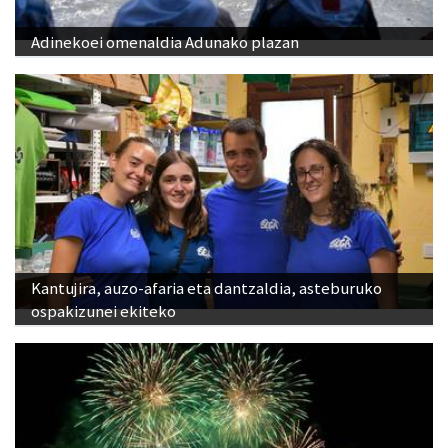
Adinekoei omenaldia Adunako plazan
Kantujira, auzo-afaria eta dantzaldia, asteburuko
ospakizunei ekiteko