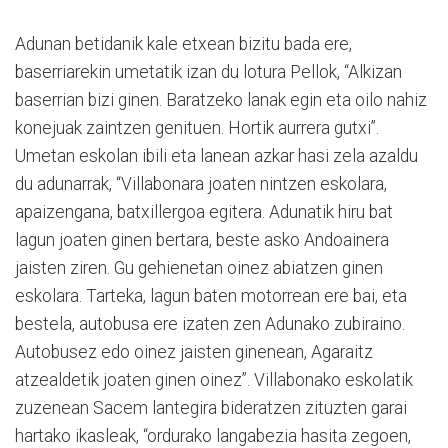
Adunan betidanik kale etxean bizitu bada ere,
baserriarekin umetatik izan du lotura Pellok, “Alkizan
baserrian bizi ginen. Baratzeko lanak egin eta oilo nahiz
konejuak zaintzen genituen. Hortik aurrera gutxi”.
Umetan eskolan ibili eta lanean azkar hasi zela azaldu
du adunarrak, “Villabonara joaten nintzen eskolara,
apaizengana, batxillergoa egitera. Adunatik hiru bat
lagun joaten ginen bertara, beste asko Andoainera
jaisten ziren. Gu gehienetan oinez abiatzen ginen
eskolara. Tarteka, lagun baten motorrean ere bai, eta
bestela, autobusa ere izaten zen Adunako zubiraino.
Autobusez edo oinez jaisten ginenean, Agaraitz
atzealdetik joaten ginen oinez”. Villabonako eskolatik
zuzenean Sacem lantegira bideratzen zituzten garai
hartako ikasleak, “ordurako langabezia hasita zegoen,