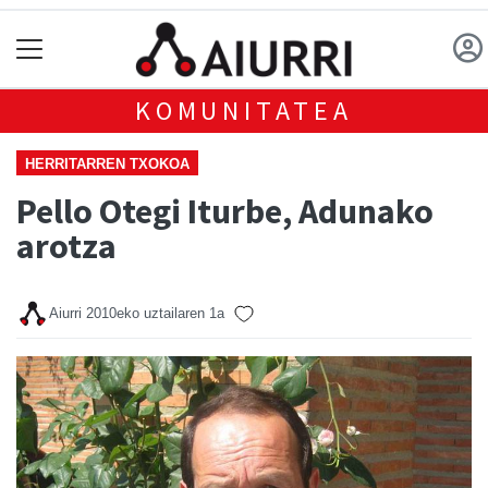
KOMUNITATEA
HERRITARREN TXOKOA
Pello Otegi Iturbe, Adunako
arotza
Aiurri
2010eko uztailaren 1a