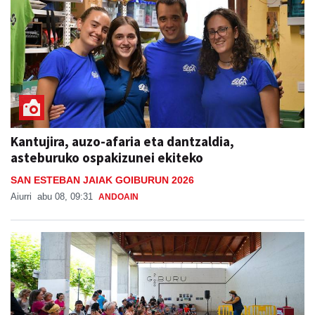
Kantujira, auzo-afaria eta dantzaldia,
asteburuko ospakizunei ekiteko
SAN ESTEBAN JAIAK GOIBURUN 2026
Aiurri
abu 08, 09:31
ANDOAIN