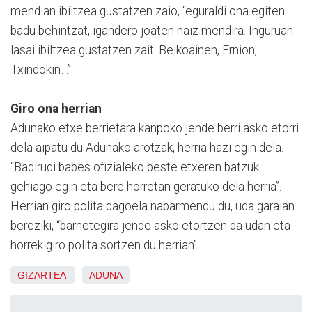
mendian ibiltzea gustatzen zaio, “eguraldi ona egiten
badu behintzat, igandero joaten naiz mendira. Inguruan
lasai ibiltzea gustatzen zait: Belkoainen, Ernion,
Txindokin…”.
Giro ona herrian
Adunako etxe berrietara kanpoko jende berri asko etorri
dela aipatu du Adunako arotzak, herria hazi egin dela.
“Badirudi babes ofizialeko beste etxeren batzuk
gehiago egin eta bere horretan geratuko dela herria”.
Herrian giro polita dagoela nabarmendu du, uda garaian
bereziki, “barnetegira jende asko etortzen da udan eta
horrek giro polita sortzen du herrian”.
GIZARTEA
ADUNA