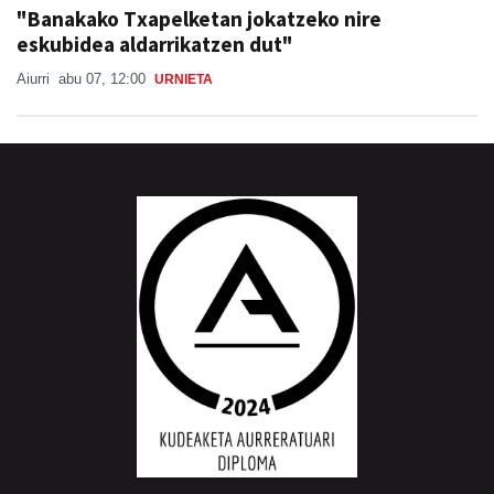
"Banakako Txapelketan jokatzeko nire
eskubidea aldarrikatzen dut"
Aiurri
abu 07, 12:00
URNIETA