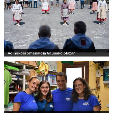
Adinekoei omenaldia Adunako plazan