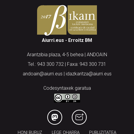
Aiurri.eus - Erroitz BM
Arantzibia plaza, 4-5 behea | ANDOAIN
Tel.: 943 300 732 | Faxa: 943 300 731
andoain@aiurri.eus | idazkaritza@aiurri.eus
Codesyntaxek garatua
HONI BURUZ
LEGE OHARRA
PUBLIZITATEA