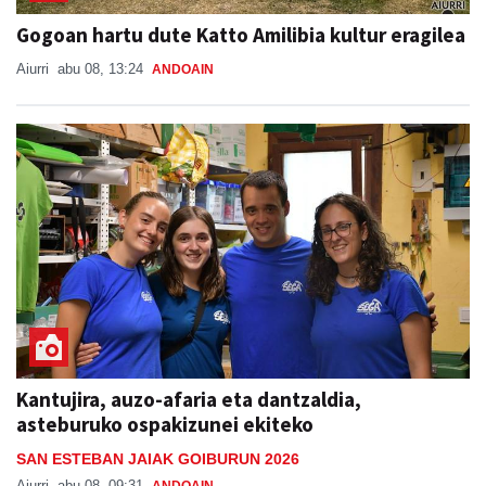
Gogoan hartu dute Katto Amilibia kultur eragilea
Aiurri
abu 08, 13:24
ANDOAIN
Kantujira, auzo-afaria eta dantzaldia,
asteburuko ospakizunei ekiteko
SAN ESTEBAN JAIAK GOIBURUN 2026
Aiurri
abu 08, 09:31
ANDOAIN