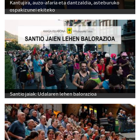
Kantujira, auzo-afaria eta dantzaldia, asteburuko
ospakizunei ekiteko
Santio jaiak: Udalaren lehen balorazioa