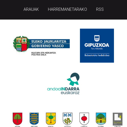
ARAUAK
HARREMANETARAKO
RSS