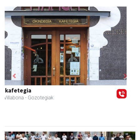
Previous
Next
Fleming Herri Eskola
Amasa-Villabona
- Hezkuntza