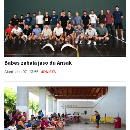
Babes zabala jaso du Ansak
Aiurri
abu 07, 13:55
URNIETA