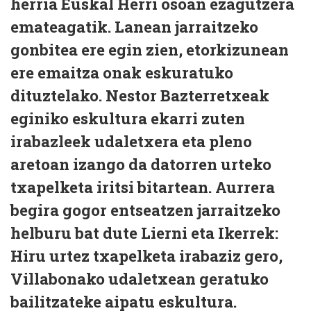
herria Euskal Herri osoan ezagutzera
emateagatik. Lanean jarraitzeko
gonbitea ere egin zien, etorkizunean
ere emaitza onak eskuratuko
dituztelako. Nestor Bazterretxeak
eginiko eskultura ekarri zuten
irabazleek udaletxera eta pleno
aretoan izango da datorren urteko
txapelketa iritsi bitartean. Aurrera
begira gogor entseatzen jarraitzeko
helburu bat dute Lierni eta Ikerrek:
Hiru urtez txapelketa irabaziz gero,
Villabonako udaletxean geratuko
bailitzateke aipatu eskultura.