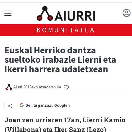
KOMUNITATEA
Euskal Herriko dantza
sueltoko irabazle Lierni eta
Ikerri harrera udaletxean
Aiurri
2015eko azaroaren 6a
Gehitu gaitzazu Googlen
Joan zen urriaren 17an, Lierni Kamio
(Villabona) eta Iker Sanz (Lezo)