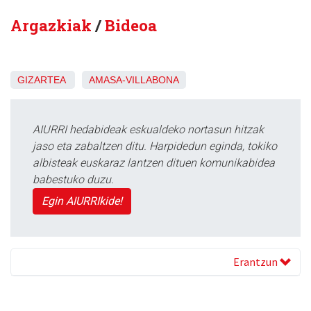
Argazkiak
/
Bideoa
GIZARTEA
AMASA-VILLABONA
AIURRI hedabideak eskualdeko nortasun hitzak
jaso eta zabaltzen ditu. Harpidedun eginda, tokiko
albisteak euskaraz lantzen dituen komunikabidea
babestuko duzu.
Egin AIURRIkide!
Erantzun