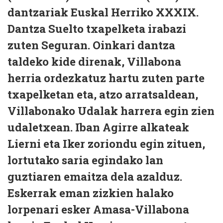
dantzariak Euskal Herriko XXXIX.
Dantza Suelto txapelketa irabazi
zuten Seguran. Oinkari dantza
taldeko kide direnak, Villabona
herria ordezkatuz hartu zuten parte
txapelketan eta, atzo arratsaldean,
Villabonako Udalak harrera egin zien
udaletxean. Iban Agirre alkateak
Lierni eta Iker zoriondu egin zituen,
lortutako saria egindako lan
guztiaren emaitza dela azalduz.
Eskerrak eman zizkien halako
lorpenari esker Amasa-Villabona