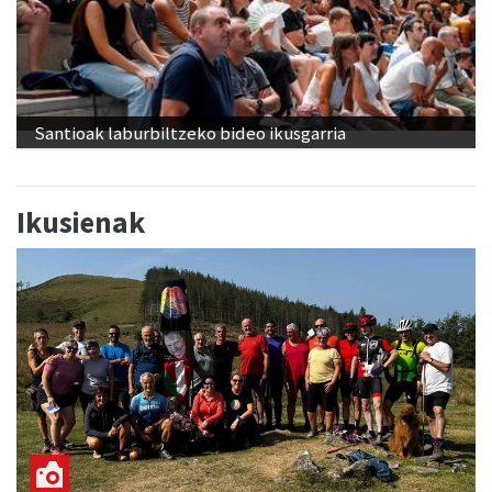
Santioak laburbiltzeko bideo ikusgarria
Ikusienak