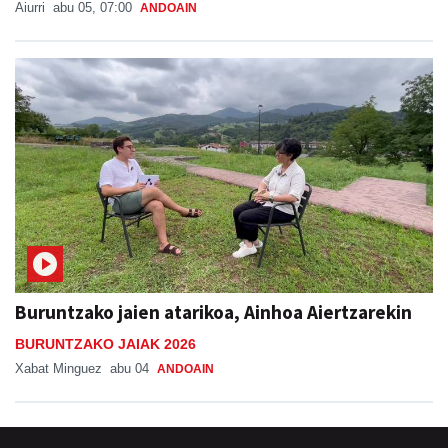
Aiurri
abu 05, 07:00
ANDOAIN
Buruntzako jaien atarikoa, Ainhoa Aiertzarekin
BURUNTZAKO JAIAK 2026
Xabat Minguez
abu 04
ANDOAIN