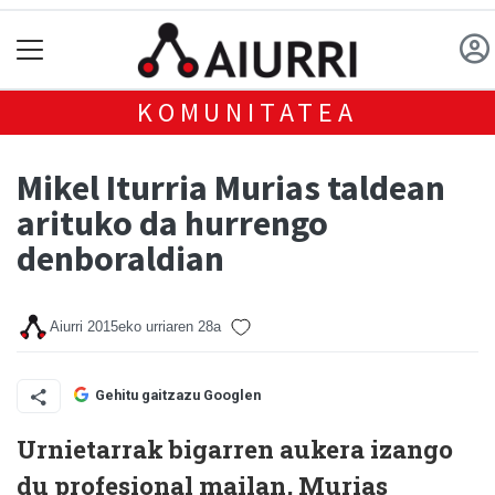
KOMUNITATEA
Mikel Iturria Murias taldean
arituko da hurrengo
denboraldian
Aiurri
2015eko urriaren 28a
Gehitu gaitzazu Googlen
Urnietarrak bigarren aukera izango
du profesional mailan, Murias