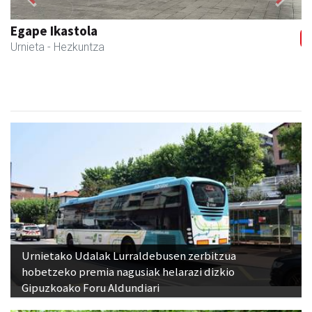
Previous
Next
Magale Ikastetxea
Urnieta
- Hezkuntza
Urnietako Udalak Lurraldebusen zerbitzua
hobetzeko premia nagusiak helarazi dizkio
Gipuzkoako Foru Aldundiari