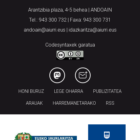
Arantzibia plaza, 4-5 behea | ANDOAIN
Tel.: 943 300 732 | Faxa: 943 300 731
andoain@aiurri.eus | idazkaritza@aiurri.eus
Codesyntaxek garatua
HONI BURUZ
LEGE OHARRA
PUBLIZITATEA
ARAUAK
HARREMANETARAKO
RSS