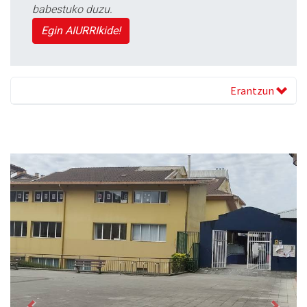
babestuko duzu.
Egin AIURRIkide!
Erantzun