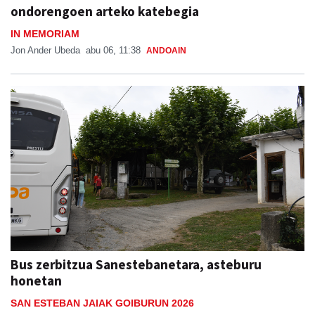
ondorengoen arteko katebegia
IN MEMORIAM
Jon Ander Ubeda
abu 06, 11:38
ANDOAIN
Bus zerbitzua Sanestebanetara, asteburu
honetan
SAN ESTEBAN JAIAK GOIBURUN 2026