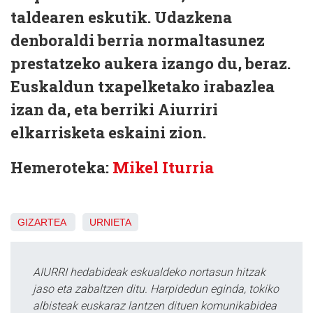
taldearen eskutik. Udazkena
denboraldi berria normaltasunez
prestatzeko aukera izango du, beraz.
Euskaldun txapelketako irabazlea
izan da, eta berriki Aiurriri
elkarrisketa eskaini zion.
Hemeroteka:
Mikel Iturria
GIZARTEA
URNIETA
AIURRI hedabideak eskualdeko nortasun hitzak
jaso eta zabaltzen ditu. Harpidedun eginda, tokiko
albisteak euskaraz lantzen dituen komunikabidea