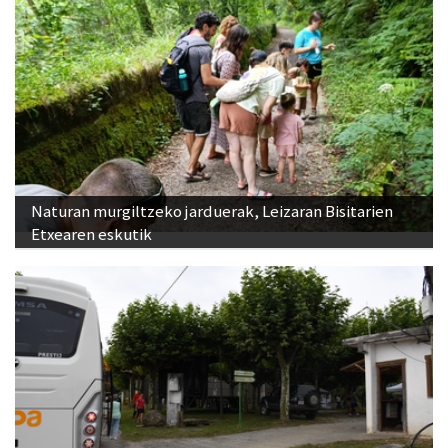
Naturan murgiltzeko jarduerak, Leizaran Bisitarien
Etxearen eskutik