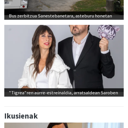
Bus zerbitzua Sanestebanetara, asteburu honetan
"Tigrea"ren aurre-estreinaldia, arratsaldean Saroben
Ikusienak