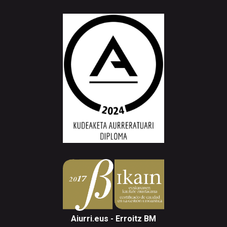
Aiurri.eus - Erroitz BM