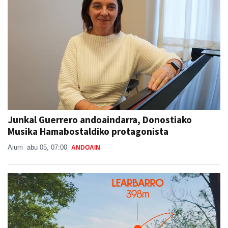
Junkal Guerrero andoaindarra, Donostiako
Musika Hamabostaldiko protagonista
Aiurri
abu 05, 07:00
ANDOAIN