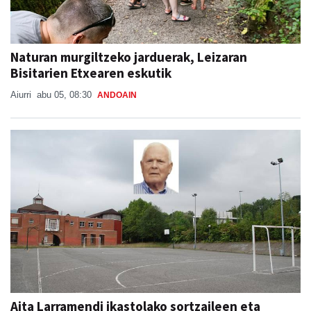
Naturan murgiltzeko jarduerak, Leizaran
Bisitarien Etxearen eskutik
Aiurri
abu 05, 08:30
ANDOAIN
Aita Larramendi ikastolako sortzaileen eta