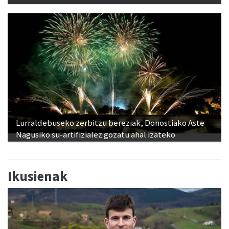
Lurraldebuseko zerbitzu bereziak, Donostiako Aste
Nagusiko su-artifizialez gozatu ahal izateko
Ikusienak