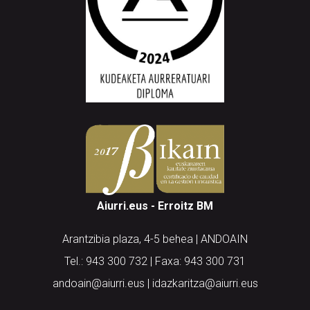
Aiurri.eus - Erroitz BM
Arantzibia plaza, 4-5 behea | ANDOAIN
Tel.: 943 300 732 | Faxa: 943 300 731
andoain@aiurri.eus | idazkaritza@aiurri.eus