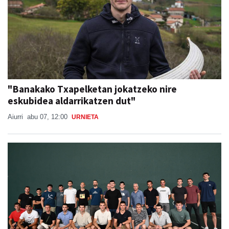
"Banakako Txapelketan jokatzeko nire
eskubidea aldarrikatzen dut"
Aiurri
abu 07, 12:00
URNIETA