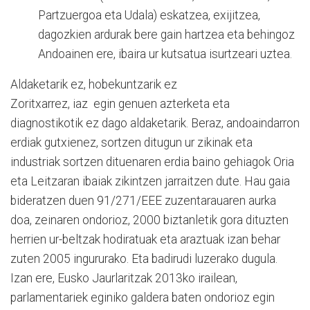
Partzuergoa eta Udala) eskatzea, exijitzea,
dagozkien ardurak bere gain hartzea eta behingoz
Andoainen ere, ibaira ur kutsatua isurtzeari uztea.
Aldaketarik ez, hobekuntzarik ez
Zoritxarrez, iaz egin genuen azterketa eta
diagnostikotik ez dago aldaketarik. Beraz, andoaindarron
erdiak gutxienez, sortzen ditugun ur zikinak eta
industriak sortzen dituenaren erdia baino gehiagok Oria
eta Leitzaran ibaiak zikintzen jarraitzen dute. Hau gaia
bideratzen duen 91/271/EEE zuzentarauaren aurka
doa, zeinaren ondorioz, 2000 biztanletik gora dituzten
herrien ur-beltzak hodiratuak eta araztuak izan behar
zuten 2005 ingururako. Eta badirudi luzerako dugula.
Izan ere, Eusko Jaurlaritzak 2013ko irailean,
parlamentariek eginiko galdera baten ondorioz egin