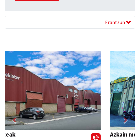
Erantzun
Previous
Next
Azkain motoak