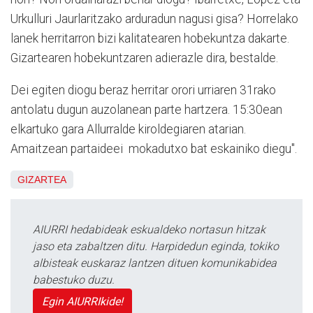
Urkulluri Jaurlaritzako arduradun nagusi gisa? Horrelako
lanek herritarron bizi kalitatearen hobekuntza dakarte.
Gizartearen hobekuntzaren adierazle dira, bestalde.
Dei egiten diogu beraz herritar orori urriaren 31rako
antolatu dugun auzolanean parte hartzera. 15:30ean
elkartuko gara Allurralde kiroldegiaren atarian.
Amaitzean partaideei mokadutxo bat eskainiko diegu".
GIZARTEA
AIURRI hedabideak eskualdeko nortasun hitzak
jaso eta zabaltzen ditu. Harpidedun eginda, tokiko
albisteak euskaraz lantzen dituen komunikabidea
babestuko duzu.
Egin AIURRIkide!