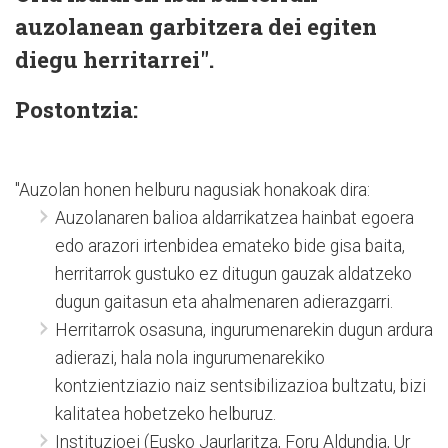
auzolanean garbitzera dei egiten
diegu herritarrei".
Postontzia:
"Auzolan honen helburu nagusiak honakoak dira:
Auzolanaren balioa aldarrikatzea hainbat egoera
edo arazori irtenbidea emateko bide gisa baita,
herritarrok gustuko ez ditugun gauzak aldatzeko
dugun gaitasun eta ahalmenaren adierazgarri.
Herritarrok osasuna, ingurumenarekin dugun ardura
adierazi, hala nola ingurumenarekiko
kontzientziazio naiz sentsibilizazioa bultzatu, bizi
kalitatea hobetzeko helburuz.
Instituzioei (Eusko Jaurlaritza, Foru Aldundia, Ur