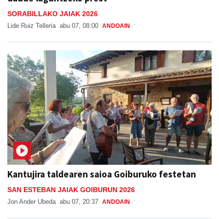
SORABILLAKO JAIAK 2026
Lide Ruiz Telleria
abu 07, 08:00
ANDOAIN
Kantujira taldearen saioa Goiburuko festetan
SAN ESTEBAN JAIAK GOIBURUN 2026
Jon Ander Ubeda
abu 07, 20:37
ANDOAIN