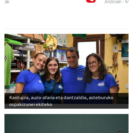
Andoain
- Motor dendak
Kantujira, auzo-afaria eta dantzaldia, asteburuko
ospakizunei ekiteko