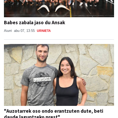
Babes zabala jaso du Ansak
Aiurri
abu 07, 13:55
URNIETA
"Auzotarrek oso ondo erantzuten dute, beti
daude laguntzeko prest"