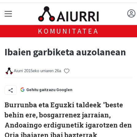
KOMUNITATEA
Ibaien garbiketa auzolanean
Aiurri
2015eko urriaren 26a
Gehitu gaitzazu Googlen
Burrunba eta Eguzki taldeek "beste
behin ere, bosgarrenez jarraian,
Andoaingo erdigunetik igarotzen den
Oria ibaiaren ibai bazterrak