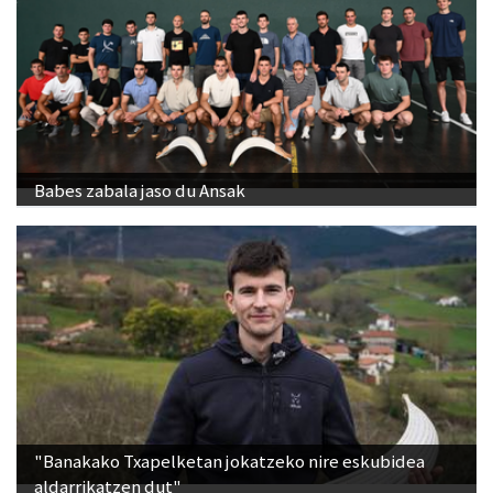
Babes zabala jaso du Ansak
"Banakako Txapelketan jokatzeko nire eskubidea
aldarrikatzen dut"