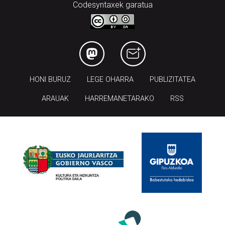
Codesyntaxek garatua
HONI BURUZ
LEGE OHARRA
PUBLIZITATEA
ARAUAK
HARREMANETARAKO
RSS