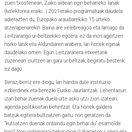
zuen txostenean, Ziako aldean egin beharreko lanak
(kolektorea eraiki…) 2021erako programatuak daudela
adierazten du, Europako araudiarekiko 15 urteko
atzerapenarekin. Baina are xelebreagoa eta larriago da
Leitzarango ur-beltzekiko egoera: ez da inon agertzen
horko lanik eta Aldundiaren arabera, lan horiek eginak
daudelako omen. Egun Leitzaranera etxeetatik
zuzenean isurtzen ari gara ur-beltzak, begiratu besterik
ez dago.
Beraz, berriz ere diogu, lan handia dute instituzio
ezberdinek eta bereziki Eusko Jaurlaritzak. Lehentasun
izan behar zuenak duela urte asko utzi zion izateari,
agenda politikoetan behintzat. Eta horrek galdera
batzuk egitera bultzatzen gaitu: non geratzen da
“kutsatzen duenak ordaindu egin behar du” esamolde
hori? Nori ordainarazi behar diogu? Ibarretxe, Lopez eta