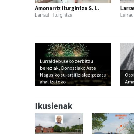
Amonarriz iturgintza S. L.
Larra
Larraul
- Iturgintza
Larrau
Lurraldebuseko zerbitzu
bereziak, Donostiako Aste
Nagusiko su-artifizialez gozatu
Otoi
ahal izateko
Ama
Ikusienak