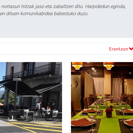
ortasun hitzak jaso eta zabaltzen ditu. Harpidedun eginda,
tzen dituen komunikabidea babestuko duzu.
Erantzun