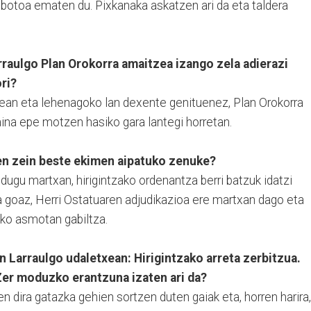
o botoa ematen du. Pixkanaka askatzen ari da eta taldera
rraulgo Plan Orokorra amaitzea izango zela adierazi
ri?
anean eta lehenagoko lan dexente genituenez, Plan Orokorra
Baina epe motzen hasiko gara lantegi horretan.
n zein beste ekimen aipatuko zenuke?
 dugu martxan, hirigintzako ordenantza berri batzuk idatzi
ra goaz, Herri Ostatuaren adjudikazioa ere martxan dago eta
eko asmotan gabiltza.
an Larraulgo udaletxean: Hirigintzako arreta zerbitzua.
Zer moduzko erantzuna izaten ari da?
en dira gatazka gehien sortzen duten gaiak eta, horren harira,