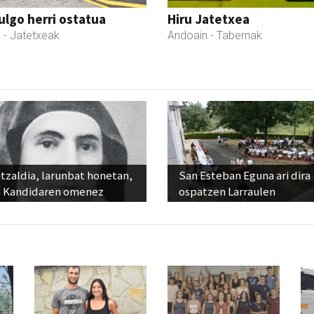
ulgo herri ostatua
Hiru Jatetxea
l
- Jatetxeak
Andoain
- Tabernak
tzaldia, larunbat honetan,
San Esteban Eguna ari dira
 Kandidaren omenez
ospatzen Larraulen