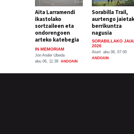
Aita Larramendi
Sorabilla Trail,
ikastolako
aurtengo jaieta
sortzaileen eta
berrikuntza
ondorengoen
nagusia
arteko katebegia
SORABILLAKO JAIA
2026
IN MEMORIAM
Aiurri
abu 06, 07:00
Jon Ander Ubeda
ANDOAIN
abu 06, 11:38
ANDOAIN