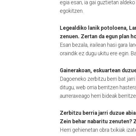
egia esan, ia gai guztietan aldek
egokitzen.
Legealdiko lanik potoloena, La
zenuen. Zertan da egun plan ho
Esan bezala, irailean hasi gara l
oraindik ez dugu ukitu ere egin. 
Gainerakoan, eskuartean duzue
Dagoeneko zerbitzu berri bat jarri
ditugu, web orria berritzen haste
aurreraxeago herri bideak berritz
Zerbitzu berria jarri duzue abi
Zein behar nabaritu zenuten? 
Herri gehienetan obra txikiak izat