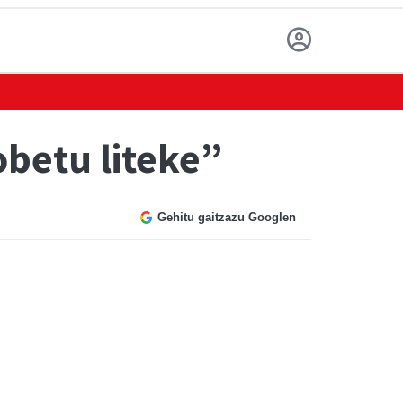
obetu liteke”
Gehitu gaitzazu Googlen