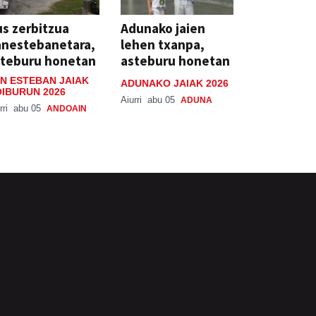
s zerbitzua
Adunako jaien
anestebanetara,
lehen txanpa,
steburu honetan
asteburu honetan
N ESTEBAN JAIAK
ADUNAKO JAIAK 2026
IBURUN 2026
Aiurri
abu 05
ADUNA
rri
abu 05
ANDOAIN