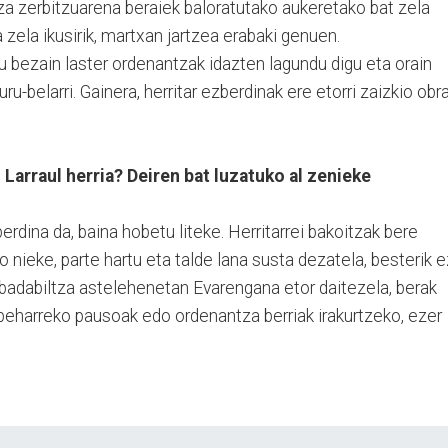
ntza zerbitzuarena beraiek baloratutako aukeretako bat zela
 zela ikusirik, martxan jartzea erabaki genuen.
tu bezain laster ordenantzak idazten lagundu digu eta orain
uru-belarri. Gainera, herritar ezberdinak ere etorri zaizkio obr
arraul herria? Deiren bat luzatuko al zenieke
erdina da, baina hobetu liteke. Herritarrei bakoitzak bere
 nieke, parte hartu eta talde lana susta dezatela, besterik e
 badabiltza astelehenetan Evarengana etor daitezela, berak
u beharreko pausoak edo ordenantza berriak irakurtzeko, ezer