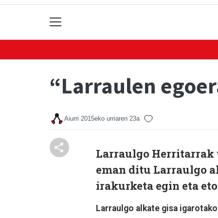
“Larraulen egoera
Aiurri
2015eko urriaren 23a
Larraulgo Herritarrak
eman ditu Larraulgo a
irakurketa egin eta et
Larraulgo alkate gisa igarotak