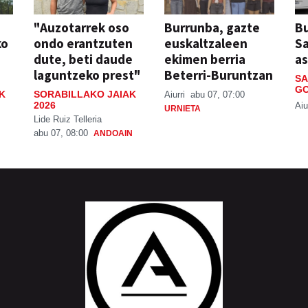
"Auzotarrek oso
Burrunba, gazte
Bu
ko
ondo erantzuten
euskaltzaleen
S
dute, beti daude
ekimen berria
a
laguntzeko prest"
Beterri-Buruntzan
SA
GO
K
SORABILLAKO JAIAK
Aiurri
abu 07, 07:00
2026
Aiu
URNIETA
Lide Ruiz Telleria
abu 07, 08:00
ANDOAIN