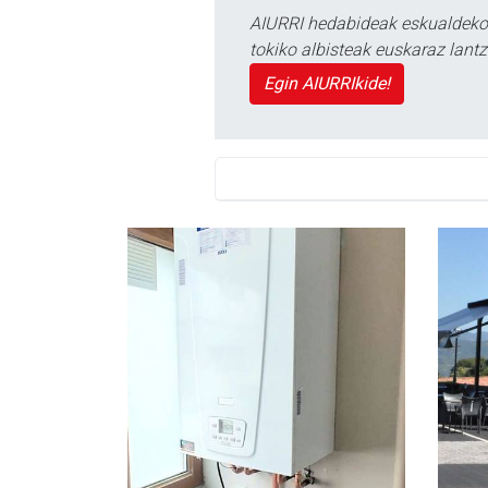
AIURRI hedabideak eskualdeko n
tokiko albisteak euskaraz lan
Egin AIURRIkide!