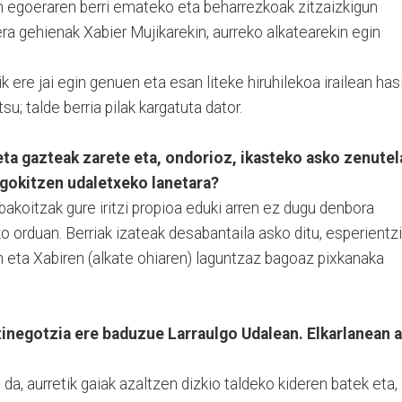
en egoeraren berri emateko eta beharrezkoak zitzaizkigun
lera gehienak Xabier Mujikarekin, aurreko alkatearekin egin
k ere jai egin genuen eta esan liteke hiruhilekoa irailean has
u; talde berria pilak kargatuta dator.
eta gazteak zarete eta, ondorioz, ikasteko asko zenutel
egokitzen udaletxeko lanetara?
bakoitzak gure iritzi propioa eduki arren ez dugu denbora
 orduan. Berriak izateak desabantaila asko ditu, esperientzi
en eta Xabiren (alkate ohiaren) laguntzaz bagoaz pixkanaka
negotzia ere baduzue Larraulgo Udalean. Elkarlanean a
 da, aurretik gaiak azaltzen dizkio taldeko kideren batek eta,