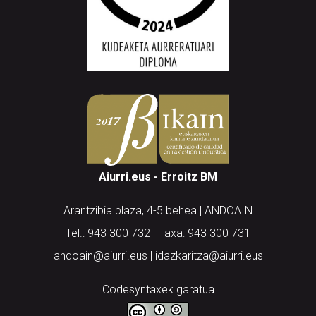
Aiurri.eus - Erroitz BM
Arantzibia plaza, 4-5 behea | ANDOAIN
Tel.: 943 300 732 | Faxa: 943 300 731
andoain@aiurri.eus | idazkaritza@aiurri.eus
Codesyntaxek garatua