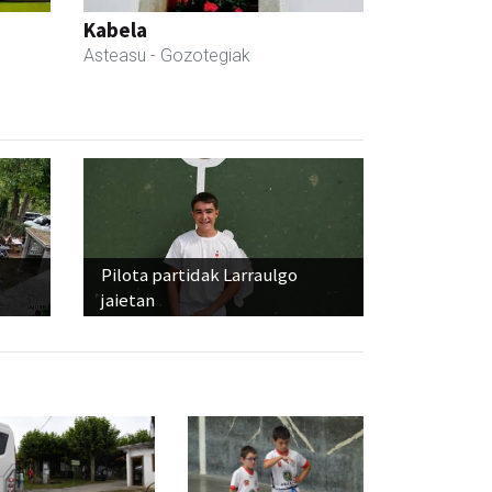
Kabela
Asteasu
- Gozotegiak
Pilota partidak Larraulgo
jaietan