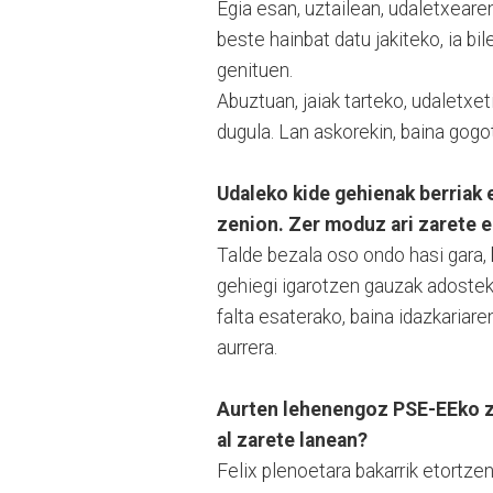
Egia esan, uztailean, udaletxear
beste hainbat datu jakiteko, ia bi
genituen.
Abuztuan, jaiak tarteko, udaletxeti
dugula. Lan askorekin, baina gogots
Udaleko kide gehienak berriak 
zenion. Zer moduz ari zarete 
Talde bezala oso ondo hasi gara, 
gehiegi igarotzen gauzak adosteko
falta esaterako, baina idazkariar
aurrera.
Aurten lehenengoz PSE-EEko zi
al zarete lanean?
Felix plenoetara bakarrik etortzen