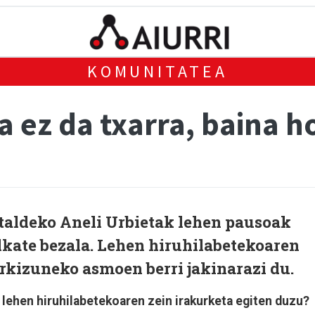
KOMUNITATEA
 ez da txarra, baina h
 taldeko Aneli Urbietak lehen pausoak
lkate bezala. Lehen hiruhilabetekoaren
orkizuneko asmoen berri jakinarazi du.
o lehen hiruhilabetekoaren zein irakurketa egiten duzu?