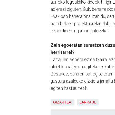
aurreko legealdiko kideek, hirigi
adierazi ziguten. Guk, beharrezkoa
Evak oso harrera ona izan du, sar
herri bideen proiektuarekin dabil b
ezberdinen inguruan galdezka.
Zein egoeratan sumatzen duzu L
herritarrei?
Larraulen egoera ez da txarra, ezb
aldetik ahalegina egiteko eskatuko
Bestalde, obraren bat egitekotan
gustura azalduko dizkiela jarrait
egiten hasi aurretik.
GIZARTEA
LARRAUL