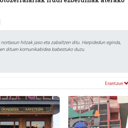
ortasun hitzak jaso eta zabaltzen ditu. Harpidedun eginda,
tzen dituen komunikabidea babestuko duzu.
Erantzun