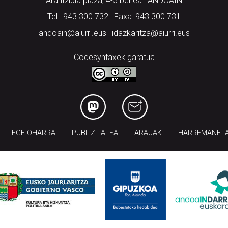
Arantzibia plaza, 4-5 behea | ANDOAIN
Tel.: 943 300 732 | Faxa: 943 300 731
andoain@aiurri.eus | idazkaritza@aiurri.eus
Codesyntaxek garatua
LEGE OHARRA
PUBLIZITATEA
ARAUAK
HARREMANET