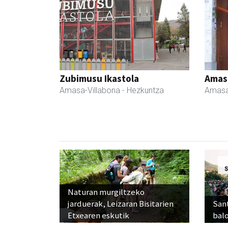
Zubimusu Ikastola
Amas
Amasa-Villabona
- Hezkuntza
Amasa
Naturan murgiltzeko
jarduerak, Leizaran Bisitarien
Sant
Etxearen eskutik
balo