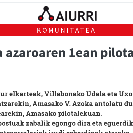
KOMUNITATEA
 azaroaren 1ean pilot
r elkarteak, Villabonako Udala eta Uxo
ntzarekin, Amasako V. Azoka antolatu du
earekin, Amasako pilotalekuan.
 postuak zabalik egongo dira eta eguerdi
otozerralariak irudi ezberdinak aterako