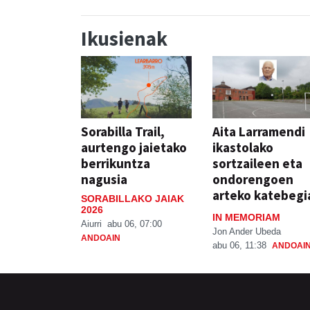
Ikusienak
Sorabilla Trail,
Aita Larramendi
aurtengo jaietako
ikastolako
berrikuntza
sortzaileen eta
nagusia
ondorengoen
arteko katebegi
SORABILLAKO JAIAK
2026
IN MEMORIAM
Aiurri
abu 06, 07:00
Jon Ander Ubeda
ANDOAIN
abu 06, 11:38
ANDOAI