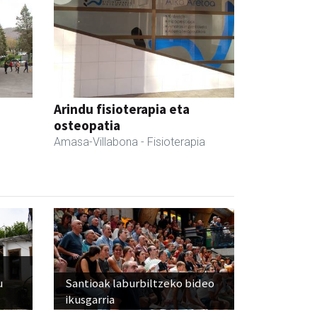
Arindu fisioterapia eta
osteopatia
Amasa-Villabona
- Fisioterapia
u
Santioak laburbiltzeko bideo
ikusgarria