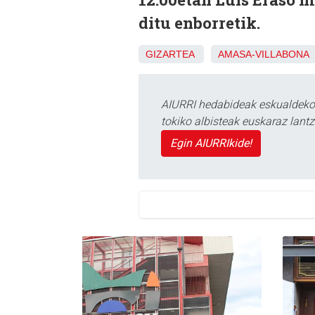
ditu enborretik.
GIZARTEA
AMASA-VILLABONA
AIURRI hedabideak eskualdeko n
tokiko albisteak euskaraz lan
Egin AIURRIkide!