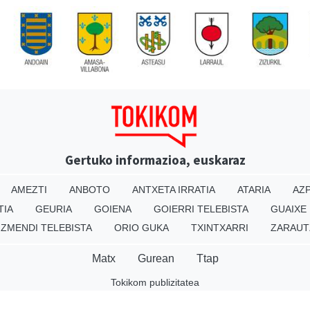
Gertuko informazioa, euskaraz
AMEZTI
ANBOTO
ANTXETA IRRATIA
ATARIA
AZP
TIA
GEURIA
GOIENA
GOIERRI TELEBISTA
GUAIXE
IZMENDI TELEBISTA
ORIO GUKA
TXINTXARRI
ZARAUT
Matx
Gurean
Ttap
Tokikom publizitatea
v16.25.0