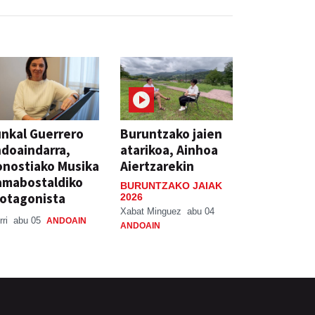
nkal Guerrero
Buruntzako jaien
doaindarra,
atarikoa, Ainhoa
nostiako Musika
Aiertzarekin
amabostaldiko
BURUNTZAKO JAIAK
otagonista
2026
Xabat Minguez
abu 04
rri
abu 05
ANDOAIN
ANDOAIN