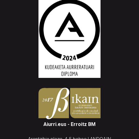
Aiurri.eus - Erroitz BM