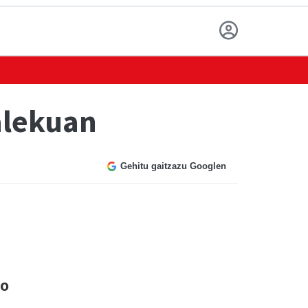
alekuan
Gehitu gaitzazu Googlen
ko