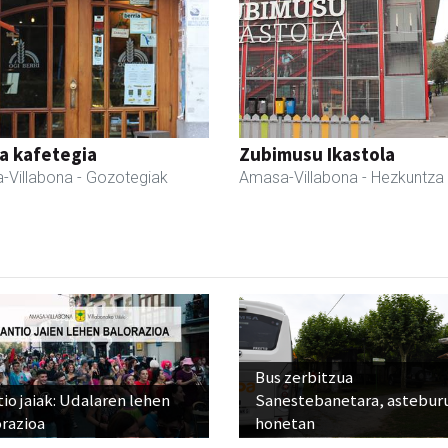
a kafetegia
Zubimusu Ikastola
-Villabona
- Gozotegiak
Amasa-Villabona
- Hezkuntza
Bus zerbitzua
io jaiak: Udalaren lehen
Sanestebanetara, astebur
razioa
honetan