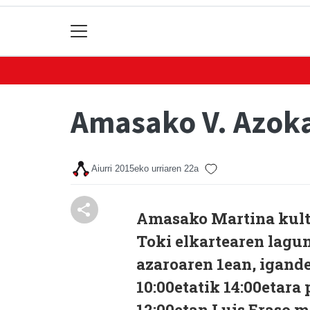
Amasako V. Azoka
Aiurri
2015eko urriaren 22a
Amasako Martina kultu
Toki elkartearen lagu
azaroaren 1ean, igand
10:00etatik 14:00etara
12:00etan Luis Eraso m