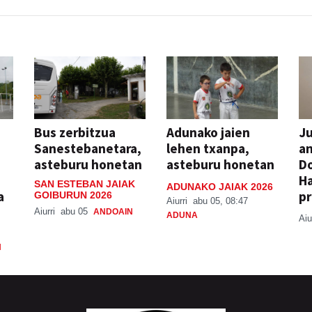
Bus zerbitzua
Adunako jaien
Ju
Sanestebanetara,
lehen txanpa,
an
asteburu honetan
asteburu honetan
Do
H
SAN ESTEBAN JAIAK
ADUNAKO JAIAK 2026
a
pr
GOIBURUN 2026
Aiurri
abu 05, 08:47
Aiurri
abu 05
ANDOAIN
ADUNA
Aiu
N