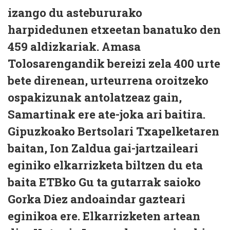
izango du astebururako
harpidedunen etxeetan banatuko den
459 aldizkariak. Amasa
Tolosarengandik bereizi zela 400 urte
bete direnean, urteurrena oroitzeko
ospakizunak antolatzeaz gain,
Samartinak ere ate-joka ari baitira.
Gipuzkoako Bertsolari Txapelketaren
baitan, Ion Zaldua gai-jartzaileari
eginiko elkarrizketa biltzen du eta
baita ETBko Gu ta gutarrak saioko
Gorka Diez andoaindar gazteari
eginikoa ere. Elkarrizketen artean