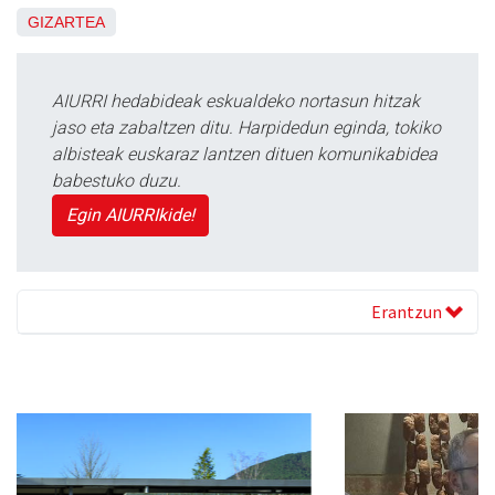
GIZARTEA
AIURRI hedabideak eskualdeko nortasun hitzak
jaso eta zabaltzen ditu. Harpidedun eginda, tokiko
albisteak euskaraz lantzen dituen komunikabidea
babestuko duzu.
Egin AIURRIkide!
Erantzun