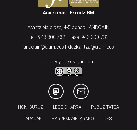
Aiurri.eus - Erroitz BM
Arantzibia plaza, 4-5 behea | ANDOAIN
Tel.: 943 300 732 | Faxa: 943 300 731
andoain@aiurri.eus | idazkaritza@aiurri.eus
Codesyntaxek garatua
HONI BURUZ
LEGE OHARRA
PUBLIZITATEA
ARAUAK
HARREMANETARAKO
RSS