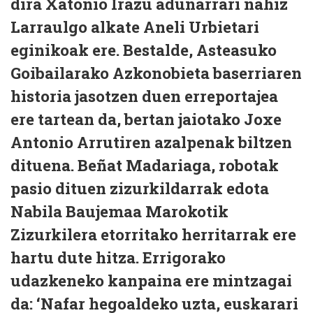
dira Xatonio Irazu adunarrari nahiz
Larraulgo alkate Aneli Urbietari
eginikoak ere. Bestalde, Asteasuko
Goibailarako Azkonobieta baserriaren
historia jasotzen duen erreportajea
ere tartean da, bertan jaiotako Joxe
Antonio Arrutiren azalpenak biltzen
dituena. Beñat Madariaga, robotak
pasio dituen zizurkildarrak edota
Nabila Baujemaa Marokotik
Zizurkilera etorritako herritarrak ere
hartu dute hitza. Errigorako
udazkeneko kanpaina ere mintzagai
da: ‘Nafar hegoaldeko uzta, euskarari