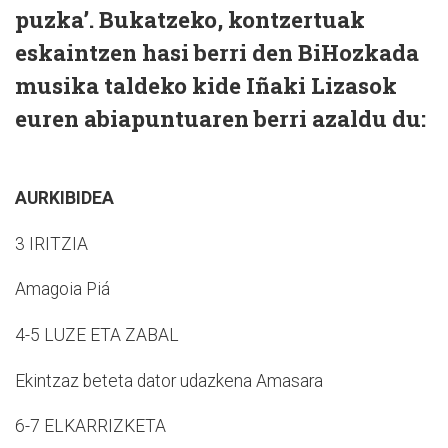
puzka’. Bukatzeko, kontzertuak
eskaintzen hasi berri den BiHozkada
musika taldeko kide Iñaki Lizasok
euren abiapuntuaren berri azaldu du:
AURKIBIDEA
3 IRITZIA
Amagoia Piá
4-5 LUZE ETA ZABAL
Ekintzaz beteta dator udazkena Amasara
6-7 ELKARRIZKETA