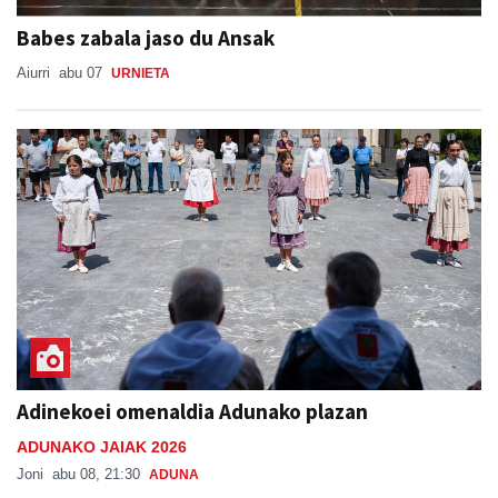
Babes zabala jaso du Ansak
Aiurri
abu 07
URNIETA
Adinekoei omenaldia Adunako plazan
ADUNAKO JAIAK 2026
Joni
abu 08, 21:30
ADUNA