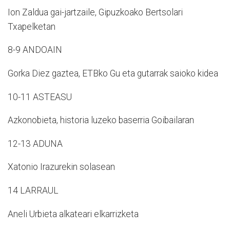
Ion Zaldua gai-jartzaile, Gipuzkoako Bertsolari
Txapelketan
8-9 ANDOAIN
Gorka Diez gaztea, ETBko Gu eta gutarrak saioko kidea
10-11 ASTEASU
Azkonobieta, historia luzeko baserria Goibailaran
12-13 ADUNA
Xatonio Irazurekin solasean
14 LARRAUL
Aneli Urbieta alkateari elkarrizketa