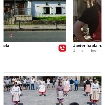
Previous
Next
Javier Iraola harategia
Asteasu
- Harategiak