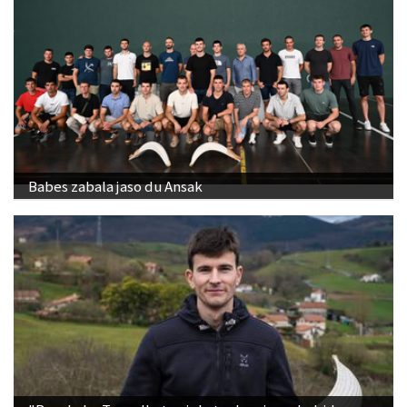
Babes zabala jaso du Ansak