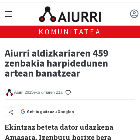
KOMUNITATEA
Aiurri aldizkariaren 459
zenbakia harpidedunen
artean banatzear
Aiurri
2015eko urriaren 21a
Gehitu gaitzazu Googlen
Ekintzaz beteta dator udazkena
Amasara. Izenburu horixe bera