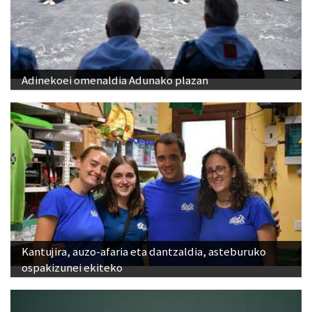
Adinekoei omenaldia Adunako plazan
Kantujira, auzo-afaria eta dantzaldia, asteburuko
ospakizunei ekiteko