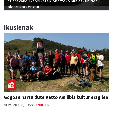
"Banakako Txapelketan jokatzeko nire eskubidea
aldarrikatzen dut"
Ikusienak
Gogoan hartu dute Katto Amilibia kultur eragilea
Aiurri
abu 08, 13:24
ANDOAIN