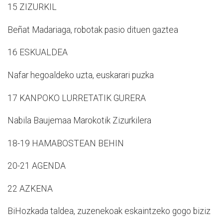
15 ZIZURKIL
Beñat Madariaga, robotak pasio dituen gaztea
16 ESKUALDEA
Nafar hegoaldeko uzta, euskarari puzka
17 KANPOKO LURRETATIK GURERA
Nabila Baujemaa Marokotik Zizurkilera
18-19 HAMABOSTEAN BEHIN
20-21 AGENDA
22 AZKENA
BiHozkada taldea, zuzenekoak eskaintzeko gogo biziz