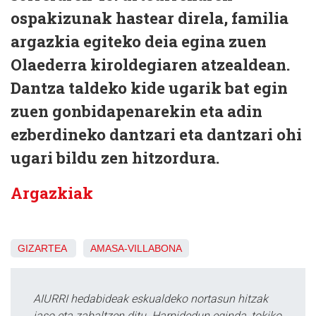
ospakizunak hastear direla, familia
argazkia egiteko deia egina zuen
Olaederra kiroldegiaren atzealdean.
Dantza taldeko kide ugarik bat egin
zuen gonbidapenarekin eta adin
ezberdineko dantzari eta dantzari ohi
ugari bildu zen hitzordura.
Argazkiak
GIZARTEA
AMASA-VILLABONA
AIURRI hedabideak eskualdeko nortasun hitzak
jaso eta zabaltzen ditu. Harpidedun eginda, tokiko