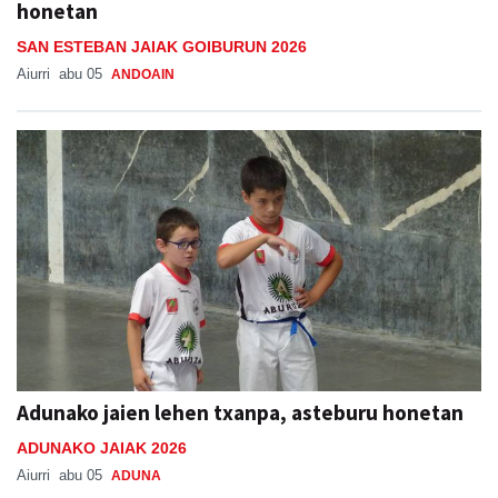
honetan
SAN ESTEBAN JAIAK GOIBURUN 2026
Aiurri
abu 05
ANDOAIN
Adunako jaien lehen txanpa, asteburu honetan
ADUNAKO JAIAK 2026
Aiurri
abu 05
ADUNA