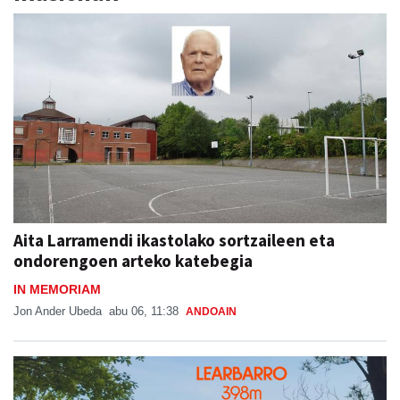
Aita Larramendi ikastolako sortzaileen eta
ondorengoen arteko katebegia
IN MEMORIAM
Jon Ander Ubeda
abu 06, 11:38
ANDOAIN