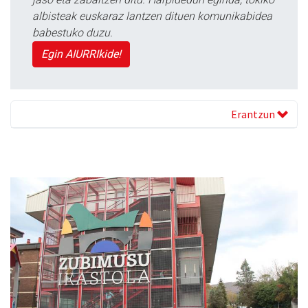
albisteak euskaraz lantzen dituen komunikabidea
babestuko duzu.
Egin AIURRIkide!
Erantzun