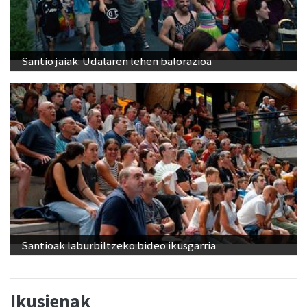
Santio jaiak: Udalaren lehen balorazioa
Santioak laburbiltzeko bideo ikusgarria
Ikusienak