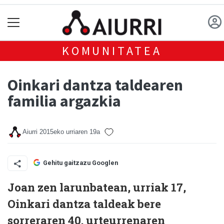
KOMUNITATEA
Oinkari dantza taldearen
familia argazkia
Aiurri
2015eko urriaren 19a
Gehitu gaitzazu Googlen
Joan zen larunbatean, urriak 17,
Oinkari dantza taldeak bere
sorreraren 40. urteurrenaren