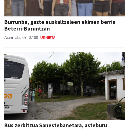
Burrunba, gazte euskaltzaleen ekimen berria
Beterri-Buruntzan
Aiurri
abu 07, 07:00
URNIETA
Bus zerbitzua Sanestebanetara, asteburu