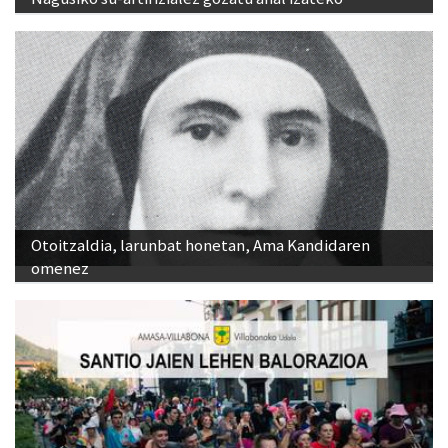
Otoitzaldia, larunbat honetan, Ama Kandidaren
omenez