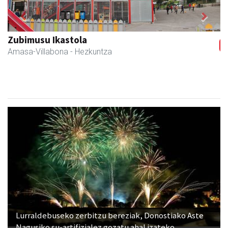
Previous
Next
Zubimusu Ikastola
Amasa-Villabona
- Hezkuntza
Lurraldebuseko zerbitzu bereziak, Donostiako Aste
Nagusiko su-artifizialez gozatu ahal izateko