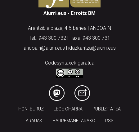
Aiurri.eus - Erroitz BM
Arantzibia plaza, 4-5 behea | ANDOAIN
Tel.: 943 300 732 | Faxa: 943 300 731
andoain@aiurri.eus | idazkaritza@aiurri.eus
Codesyntaxek garatua
HONI BURUZ
LEGE OHARRA
PUBLIZITATEA
ARAUAK
HARREMANETARAKO
RSS