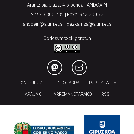
Arantzibia plaza, 4-5 behea | ANDOAIN
Tel.: 943 300 732 | Faxa: 943 300 731
andoain@aiurri.eus | idazkaritza@aiurri.eus
Codesyntaxek garatua
HONI BURUZ
LEGE OHARRA
PUBLIZITATEA
ARAUAK
HARREMANETARAKO
RSS