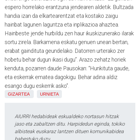
espero horrelako erantzuna jendearen aldetik. Bultzada
handia izan da elkartearentzat eta kostako zaigu
hainbat lagunen laguntza eta inplikazioa ahaztea.
Hainbeste jende hurbildu zen haur ikuskizunerako ilarak
sortu zirela. Barkamena eskatu genuen unean bertan,
erabat gaindituta geundelako. Datorren urterako zer
hobetu behar dugun ikasi dugu”. Arazo zehatz horiek
kenduta, pozarren daude Pausokan: “Hunkituta gaude,
eta eskerrak ematea dagokigu. Behar adina aldiz
esango dugu eskerrik asko”.
GIZARTEA
URNIETA
AIURRI hedabideak eskualdeko nortasun hitzak
jaso eta zabaltzen ditu. Harpidedun eginda, tokiko
albisteak euskaraz lantzen dituen komunikabidea
babestuko duzu.