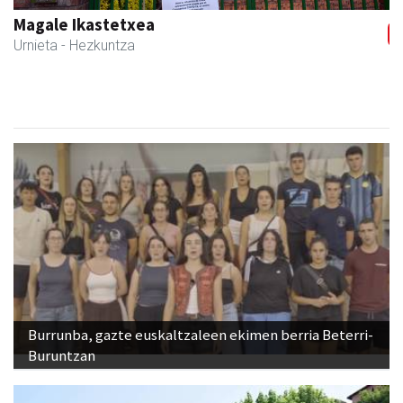
Magale Ikastetxea
Urnieta
- Hezkuntza
Burrunba, gazte euskaltzaleen ekimen berria Beterri-
Buruntzan