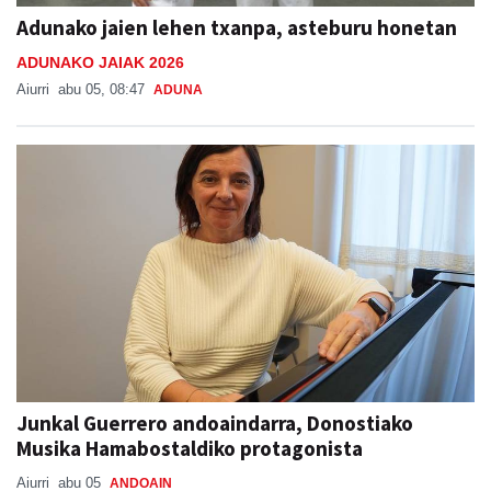
Adunako jaien lehen txanpa, asteburu honetan
ADUNAKO JAIAK 2026
Aiurri
abu 05, 08:47
ADUNA
Junkal Guerrero andoaindarra, Donostiako
Musika Hamabostaldiko protagonista
Aiurri
abu 05
ANDOAIN