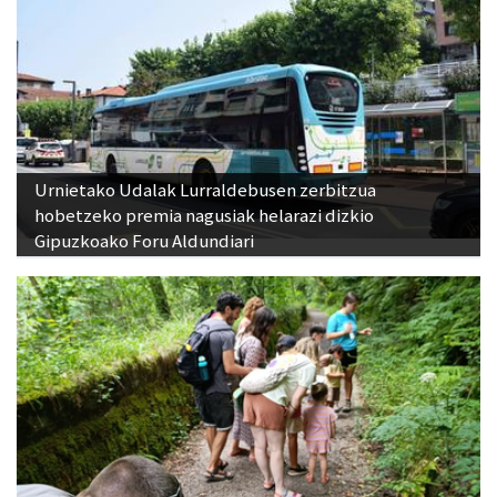
Urnietako Udalak Lurraldebusen zerbitzua
hobetzeko premia nagusiak helarazi dizkio
Gipuzkoako Foru Aldundiari