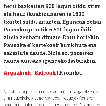
herri bazkarian 900 lagun bildu ziren
eta haur ikuskizunaren ia 1500
txartel saldu zituzten. Egunean zehar
Pausoka gunetik 5.500 lagun ibili
zirela zenbatu dituzte. Datu horiekin
Pausoka elkartekoak hunkituta eta
eskertuta daude. Nola ez, pozarren
daude aurreko igandeko festarekin.
Argazkiak
|
Bideoak
| Kronika:
Nekatuta, ospakizunaren ondorengo ajea igarotzen ari
dira Pausokako kideak. Maiteder Requejok festaren
ondorengo balorazioa egin du Aiurrirentzat: “Ez genuen