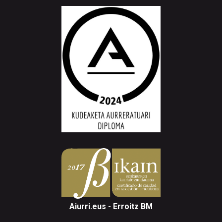
Aiurri.eus - Erroitz BM