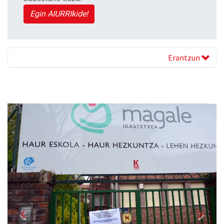
Egin AIURRIkide!
Erantzun
Previous
Next