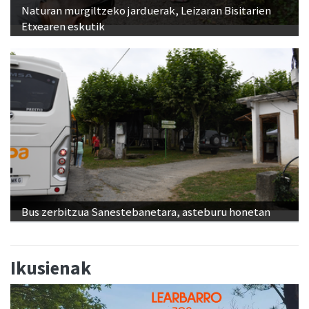
Naturan murgiltzeko jarduerak, Leizaran Bisitarien
Etxearen eskutik
Bus zerbitzua Sanestebanetara, asteburu honetan
Ikusienak