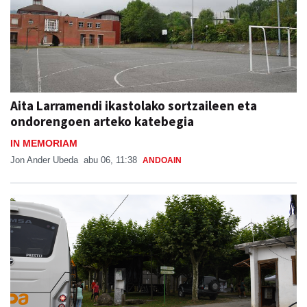
Aita Larramendi ikastolako sortzaileen eta
ondorengoen arteko katebegia
IN MEMORIAM
Jon Ander Ubeda
abu 06, 11:38
ANDOAIN