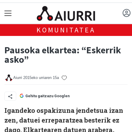
KOMUNITATEA
Pausoka elkartea: “Eskerrik
asko”
Aiurri
2015eko urriaren 15a
Gehitu gaitzazu Googlen
Igandeko ospakizuna jendetsua izan
zen, datuei erreparatzea besterik ez
dago. Elkartearen datuen arabera,