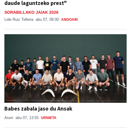
daude laguntzeko prest"
SORABILLAKO JAIAK 2026
Lide Ruiz Telleria
abu 07, 08:00
ANDOAIN
Babes zabala jaso du Ansak
Aiurri
abu 07, 13:55
URNIETA