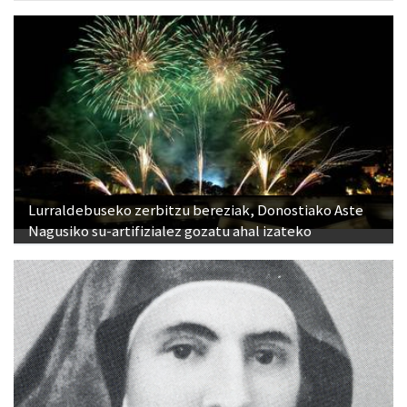
Lurraldebuseko zerbitzu bereziak, Donostiako Aste
Nagusiko su-artifizialez gozatu ahal izateko