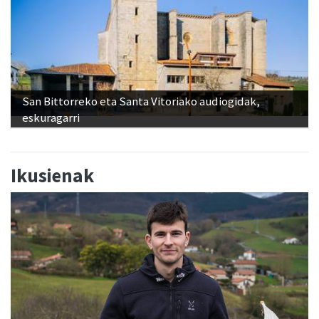
San Bittorreko eta Santa Vitoriako audiogidak,
eskuragarri
Ikusienak