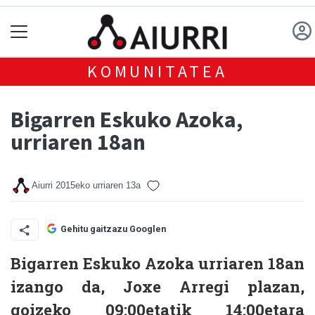
KOMUNITATEA
Bigarren Eskuko Azoka,
urriaren 18an
Aiurri
2015eko urriaren 13a
Gehitu gaitzazu Googlen
Bigarren Eskuko Azoka urriaren 18an
izango da, Joxe Arregi plazan,
goizeko 09:00etatik 14:00etara