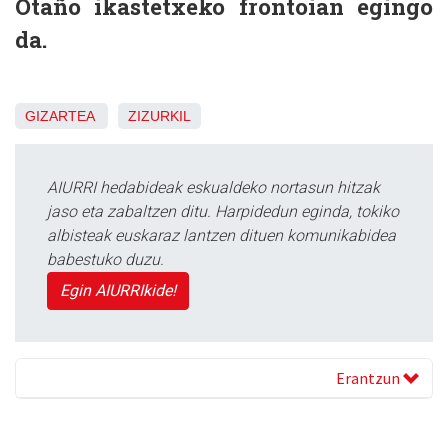
Otaño ikastetxeko frontoian egingo
da.
GIZARTEA
ZIZURKIL
AIURRI hedabideak eskualdeko nortasun hitzak
jaso eta zabaltzen ditu. Harpidedun eginda, tokiko
albisteak euskaraz lantzen dituen komunikabidea
babestuko duzu.
Egin AIURRIkide!
Erantzun