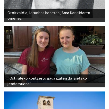
Otoitzaldia, larunbat honetan, Ama Kandidaren
omenez
"Ostiraleko kontzertu gaua izaten da jaietako
jendetsuena"