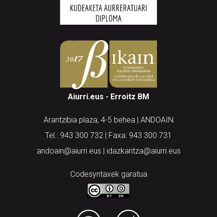
Aiurri.eus - Erroitz BM
Arantzibia plaza, 4-5 behea | ANDOAIN
Tel.: 943 300 732 | Faxa: 943 300 731
andoain@aiurri.eus | idazkaritza@aiurri.eus
Codesyntaxek garatua