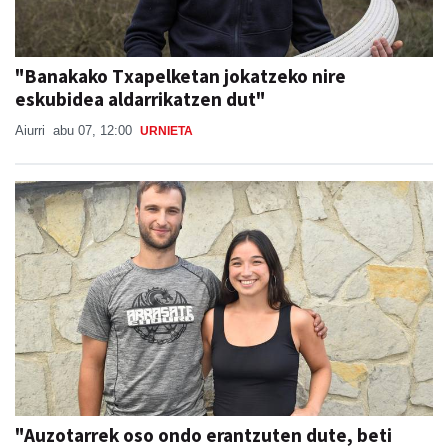
"Banakako Txapelketan jokatzeko nire
eskubidea aldarrikatzen dut"
Aiurri
abu 07, 12:00
URNIETA
"Auzotarrek oso ondo erantzuten dute, beti