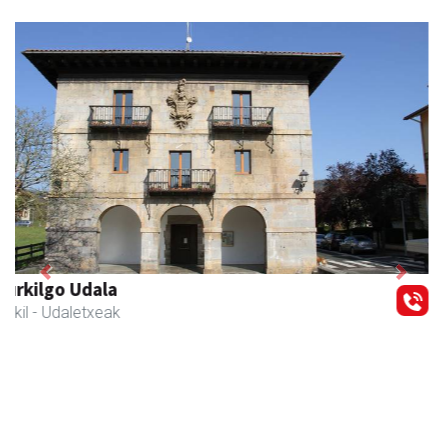
Previous
Next
Joxean harategia
Zizurkil
- Harategiak