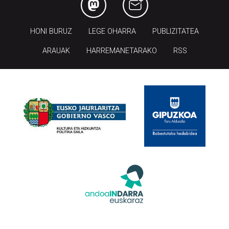
HONI BURUZ
LEGE OHARRA
PUBLIZITATEA
ARAUAK
HARREMANETARAKO
RSS