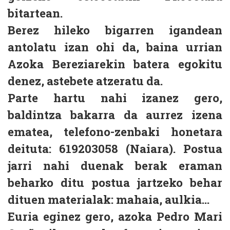
bitartean.
Berez hileko bigarren igandean
antolatu izan ohi da, baina urrian
Azoka Bereziarekin batera egokitu
denez, astebete atzeratu da.
Parte hartu nahi izanez gero,
baldintza bakarra da aurrez izena
ematea, telefono-zenbaki honetara
deituta: 619203058 (Naiara). Postua
jarri nahi duenak berak eraman
beharko ditu postua jartzeko behar
dituen materialak: mahaia, aulkia...
Euria eginez gero, azoka Pedro Mari