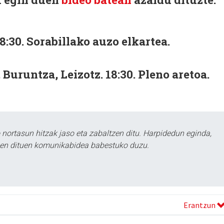
18:30. Sorabillako auzo elkartea.
Buruntza, Leizotz. 18:30. Pleno aretoa.
ortasun hitzak jaso eta zabaltzen ditu. Harpidedun eginda,
tzen dituen komunikabidea babestuko duzu.
Erantzun