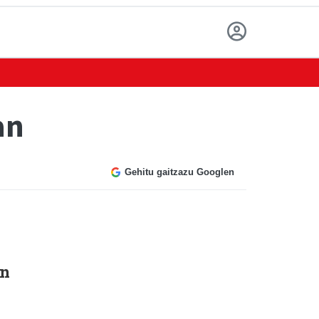
an
Gehitu gaitzazu Googlen
in