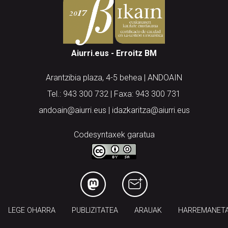
Aiurri.eus - Erroitz BM
Arantzibia plaza, 4-5 behea | ANDOAIN
Tel.: 943 300 732 | Faxa: 943 300 731
andoain@aiurri.eus | idazkaritza@aiurri.eus
Codesyntaxek garatua
LEGE OHARRA
PUBLIZITATEA
ARAUAK
HARREMANET