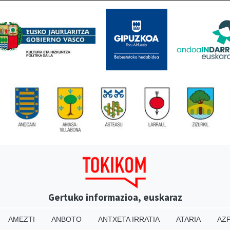
Gertuko informazioa, euskaraz
AMEZTI
ANBOTO
ANTXETA IRRATIA
ATARIA
AZP