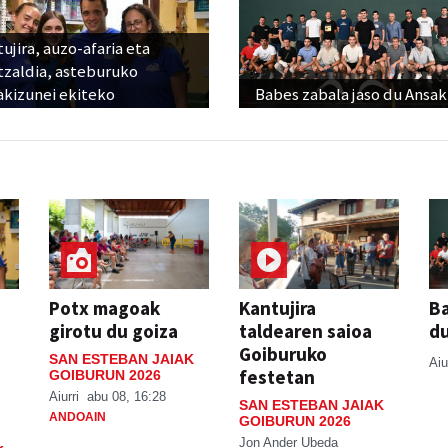
ujira, auzo-afaria eta
tzaldia, asteburuko
akizunei ekiteko
Babes zabala jaso du Ansak
Potx magoak
Kantujira
Ba
girotu du goiza
taldearen saioa
d
Goiburuko
SAN ESTEBAN JAIAK
Aiu
festetan
GOIBURUN 2026
Aiurri
abu 08, 16:28
SAN ESTEBAN JAIAK
ANDOAIN
GOIBURUN 2026
Jon Ander Ubeda