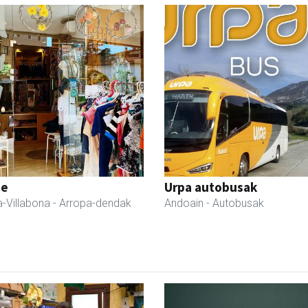
ne
Urpa autobusak
-Villabona
- Arropa-dendak
Andoain
- Autobusak