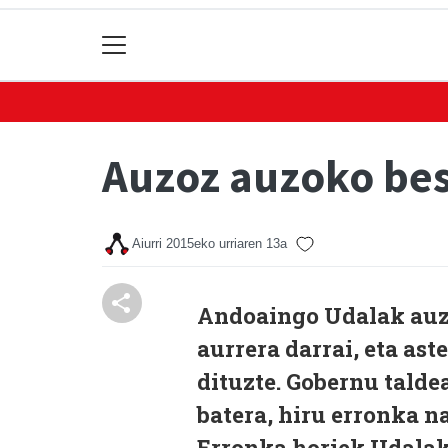
Auzoz auzoko best
Aiurri
2015eko urriaren 13a
Andoaingo Udalak auzo
aurrera darrai, eta ast
dituzte. Gobernu talde
batera, hiru erronka na
Erronka horiek Udala