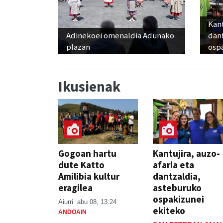
Kant
Adinekoei omenaldia Adunako
dan
plazan
osp
Ikusienak
Gogoan hartu
Kantujira, auzo-
dute Katto
afaria eta
Amilibia kultur
dantzaldia,
eragilea
asteburuko
ospakizunei
Aiurri
abu 08, 13:24
ekiteko
ANDOAIN