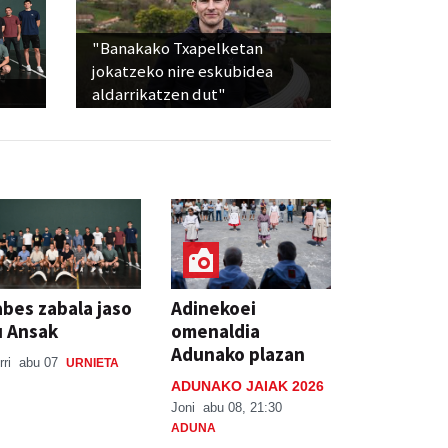
"Banakako Txapelketan
jokatzeko nire eskubidea
aldarrikatzen dut"
bes zabala jaso
Adinekoei
u Ansak
omenaldia
Adunako plazan
rri
abu 07
URNIETA
ADUNAKO JAIAK 2026
Joni
abu 08, 21:30
ADUNA