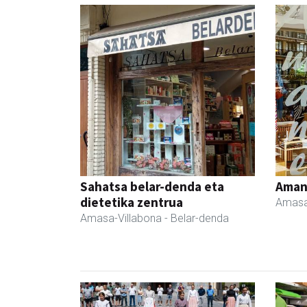
Sahatsa belar-denda eta
Ama
dietetika zentrua
Amasa
Amasa-Villabona
- Belar-denda