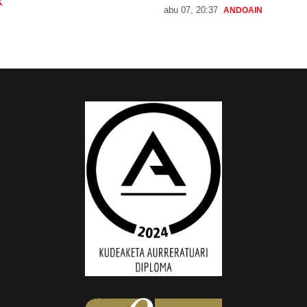
K
abu 07, 20:37
ANDOAIN