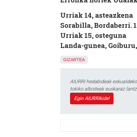
Urriak 14, asteazkena
Sorabilla, Bordaberri. 
Urriak 15, osteguna
Landa-gunea, Goiburu, 
GIZARTEA
AIURRI hedabideak eskualdeko n
tokiko albisteak euskaraz lan
Egin AIURRIkide!