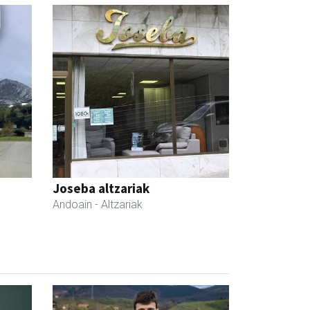
Joseba altzariak
Andoain
- Altzariak