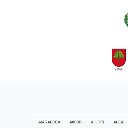
AIARALDEA
AIKOR
AIURRI
ALEA