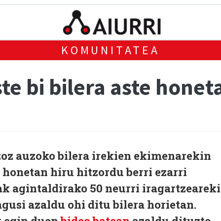
KOMUNITATEA
e bi bilera aste honet
z auzoko bilera irekien ekimenarekin
e honetan hiru hitzordu berri ezarri
ak agintaldirako 50 neurri iragartzearek
gusi azaldu ohi ditu bilera horietan.
k egin duen
bideo batean
azaldu dituzte.