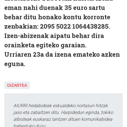
eman nahi duenak 35 euro sartu
behar ditu honako kontu korronte
zenbakian: 2095 5022 1064438285.
Izen-abizenak aipatu behar dira
orainketa egiteko garaian.
Urriaren 23a da izena emateko azken
eguna.
GIZARTEA
AIURRI hedabideak eskualdeko nortasun hitzak
jaso eta zabaltzen ditu. Harpidedun eginda, tokiko
albisteak euskaraz lantzen dituen komunikabidea
babestuko duzu.