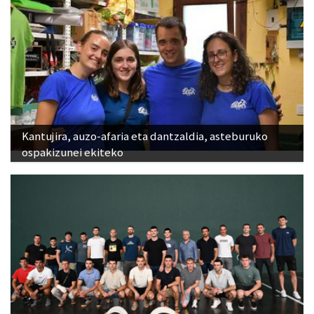
Kantujira, auzo-afaria eta dantzaldia, asteburuko
ospakizunei ekiteko