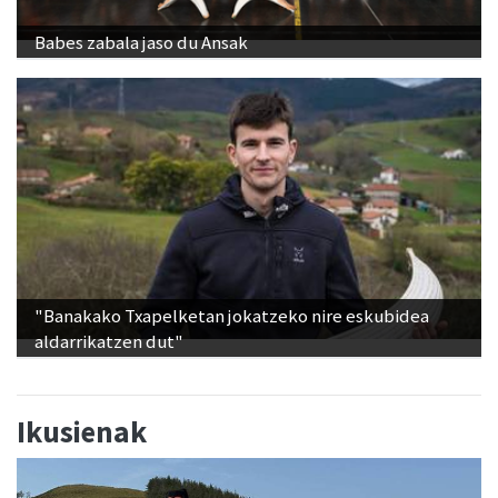
Babes zabala jaso du Ansak
"Banakako Txapelketan jokatzeko nire eskubidea
aldarrikatzen dut"
Ikusienak