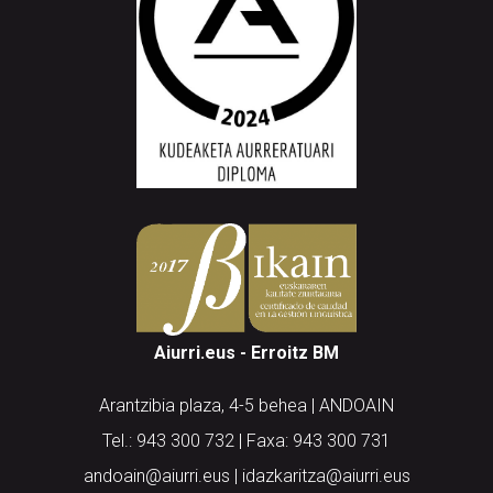
Aiurri.eus - Erroitz BM
Arantzibia plaza, 4-5 behea | ANDOAIN
Tel.: 943 300 732 | Faxa: 943 300 731
andoain@aiurri.eus | idazkaritza@aiurri.eus