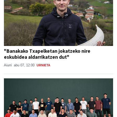
"Banakako Txapelketan jokatzeko nire
eskubidea aldarrikatzen dut"
Aiurri
abu 07, 12:00
URNIETA