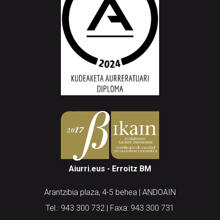
Aiurri.eus - Erroitz BM
Arantzibia plaza, 4-5 behea | ANDOAIN
Tel.: 943 300 732 | Faxa: 943 300 731