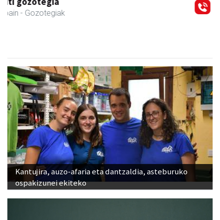
Xixori belar-denda
Andoain
- Belar-denda
Kantujira, auzo-afaria eta dantzaldia, asteburuko
ospakizunei ekiteko