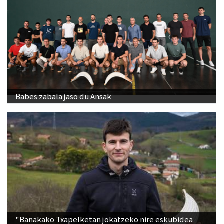
Babes zabala jaso du Ansak
"Banakako Txapelketan jokatzeko nire eskubidea