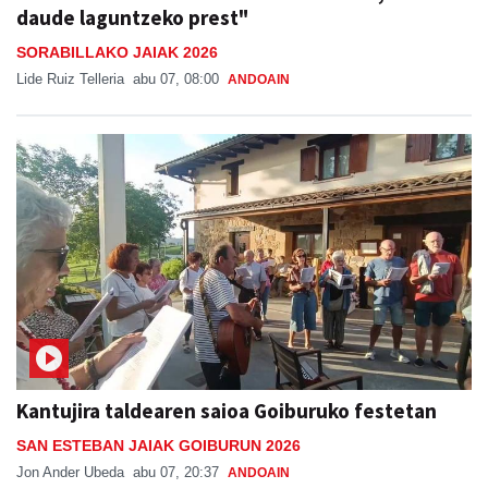
daude laguntzeko prest"
SORABILLAKO JAIAK 2026
Lide Ruiz Telleria
abu 07, 08:00
ANDOAIN
Kantujira taldearen saioa Goiburuko festetan
SAN ESTEBAN JAIAK GOIBURUN 2026
Jon Ander Ubeda
abu 07, 20:37
ANDOAIN