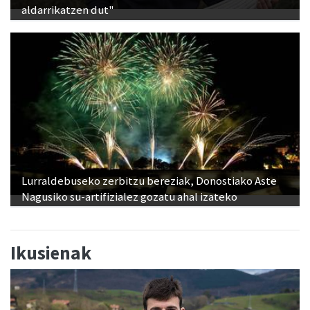
aldarrikatzen dut"
Lurraldebuseko zerbitzu bereziak, Donostiako Aste
Nagusiko su-artifizialez gozatu ahal izateko
Ikusienak