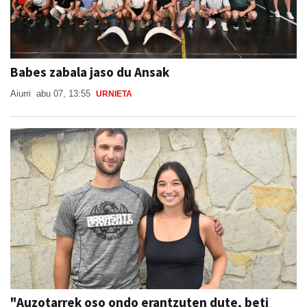
Babes zabala jaso du Ansak
Aiurri
abu 07, 13:55
URNIETA
"Auzotarrek oso ondo erantzuten dute, beti