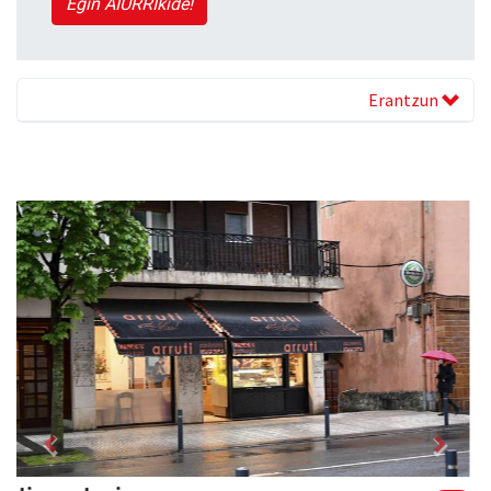
Egin AIURRIkide!
Erantzun
Previous
Next