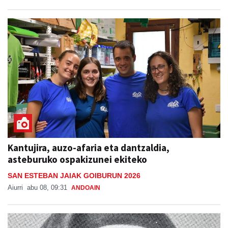
Kantujira, auzo-afaria eta dantzaldia,
asteburuko ospakizunei ekiteko
SAN ESTEBAN JAIAK GOIBURUN 2026
Aiurri
abu 08, 09:31
ANDOAIN