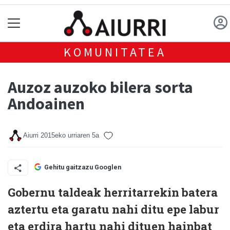
KOMUNITATEA
Auzoz auzoko bilera sorta
Andoainen
Aiurri
2015eko urriaren 5a
Gehitu gaitzazu Googlen
Gobernu taldeak herritarrekin batera
aztertu eta garatu nahi ditu epe labur
eta erdira hartu nahi dituen hainbat