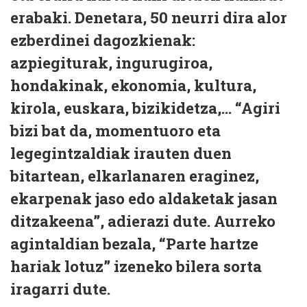
erabaki. Denetara, 50 neurri dira alor
ezberdinei dagozkienak:
azpiegiturak, ingurugiroa,
hondakinak, ekonomia, kultura,
kirola, euskara, bizikidetza,... “Agiri
bizi bat da, momentuoro eta
legegintzaldiak irauten duen
bitartean, elkarlanaren eraginez,
ekarpenak jaso edo aldaketak jasan
ditzakeena”, adierazi dute. Aurreko
agintaldian bezala, “Parte hartze
hariak lotuz” izeneko bilera sorta
iragarri dute.