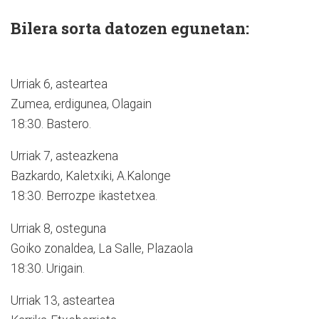
Bilera sorta datozen egunetan:
Urriak 6, asteartea
Zumea, erdigunea, Olagain
18:30. Bastero.
Urriak 7, asteazkena
Bazkardo, Kaletxiki, A.Kalonge
18:30. Berrozpe ikastetxea.
Urriak 8, osteguna
Goiko zonaldea, La Salle, Plazaola
18:30. Urigain.
Urriak 13, asteartea