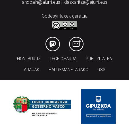
andoain@aiurri.eus | idazkaritza@aiurri.eus
Codesyntaxek garatua
HONI BURUZ
LEGE OHARRA
PUBLIZITATEA
ARAUAK
HARREMANETARAKO
RSS