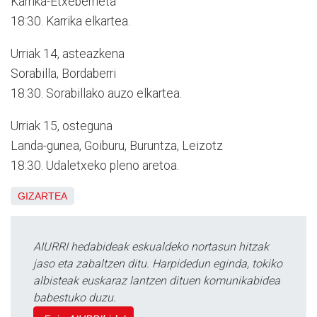
Karrika-Etxeberrieta
18:30. Karrika elkartea.
Urriak 14, asteazkena
Sorabilla, Bordaberri
18:30. Sorabillako auzo elkartea.
Urriak 15, osteguna
Landa-gunea, Goiburu, Buruntza, Leizotz
18:30. Udaletxeko pleno aretoa.
GIZARTEA
AIURRI hedabideak eskualdeko nortasun hitzak
jaso eta zabaltzen ditu. Harpidedun eginda, tokiko
albisteak euskaraz lantzen dituen komunikabidea
babestuko duzu.