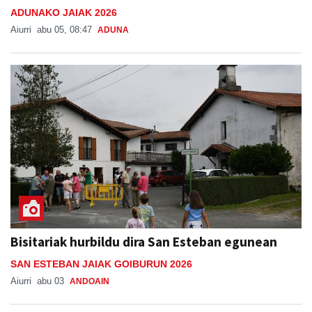
ADUNAKO JAIAK 2026
Aiurri
abu 05, 08:47
ADUNA
Bisitariak hurbildu dira San Esteban egunean
SAN ESTEBAN JAIAK GOIBURUN 2026
Aiurri
abu 03
ANDOAIN