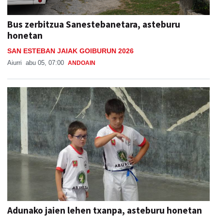
Bus zerbitzua Sanestebanetara, asteburu
honetan
SAN ESTEBAN JAIAK GOIBURUN 2026
Aiurri
abu 05, 07:00
ANDOAIN
Adunako jaien lehen txanpa, asteburu honetan