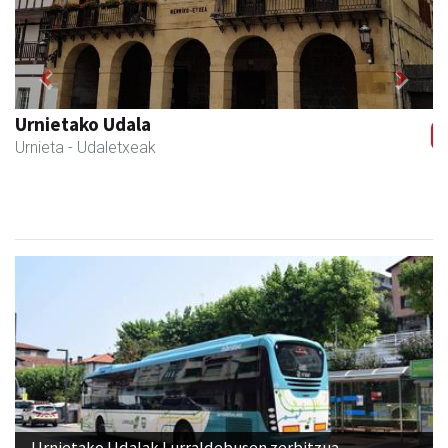
Previous
Next
Ikasmin ikasketa zentroa
Urnieta
- Ikasketa zentroak
Urnietako Udalak Lurraldebusen zerbitzua