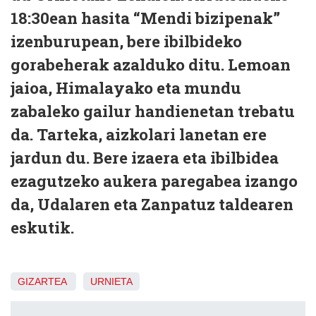
18:30ean hasita “Mendi bizipenak”
izenburupean, bere ibilbideko
gorabeherak azalduko ditu. Lemoan
jaioa, Himalayako eta mundu
zabaleko gailur handienetan trebatu
da. Tarteka, aizkolari lanetan ere
jardun du. Bere izaera eta ibilbidea
ezagutzeko aukera paregabea izango
da, Udalaren eta Zanpatuz taldearen
eskutik.
GIZARTEA
URNIETA