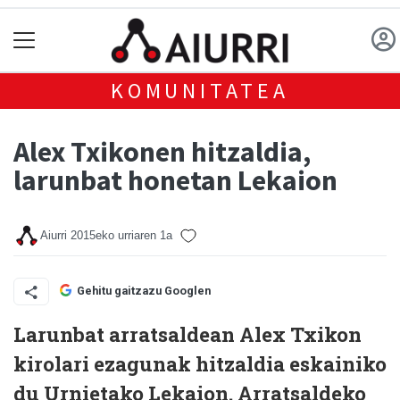
KOMUNITATEA
Alex Txikonen hitzaldia,
larunbat honetan Lekaion
Aiurri
2015eko urriaren 1a
Gehitu gaitzazu Googlen
Larunbat arratsaldean Alex Txikon
kirolari ezagunak hitzaldia eskainiko
du Urnietako Lekaion. Arratsaldeko