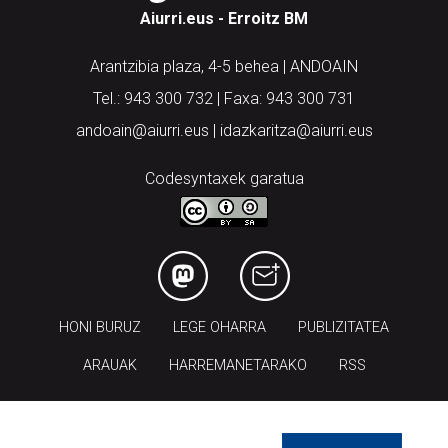
Aiurri.eus - Erroitz BM
Arantzibia plaza, 4-5 behea | ANDOAIN
Tel.: 943 300 732 | Faxa: 943 300 731
andoain@aiurri.eus | idazkaritza@aiurri.eus
Codesyntaxek garatua
HONI BURUZ
LEGE OHARRA
PUBLIZITATEA
ARAUAK
HARREMANETARAKO
RSS