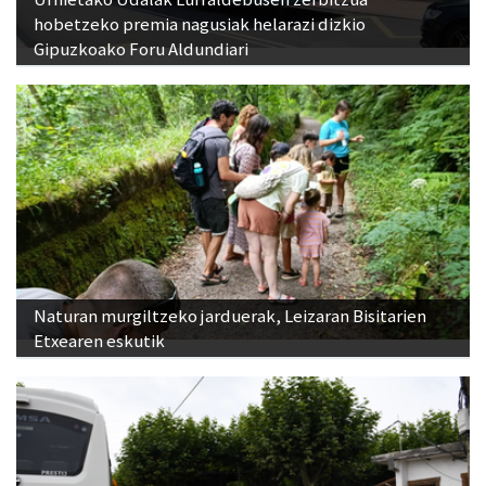
hobetzeko premia nagusiak helarazi dizkio
Gipuzkoako Foru Aldundiari
Naturan murgiltzeko jarduerak, Leizaran Bisitarien
Etxearen eskutik