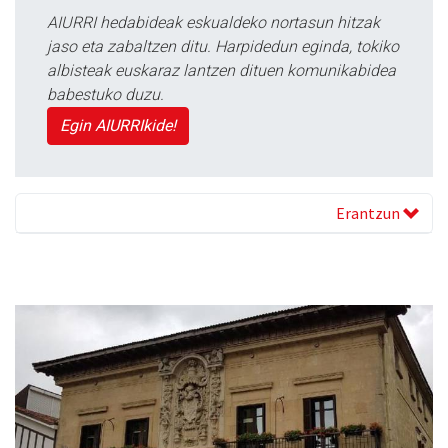
AIURRI hedabideak eskualdeko nortasun hitzak
jaso eta zabaltzen ditu. Harpidedun eginda, tokiko
albisteak euskaraz lantzen dituen komunikabidea
babestuko duzu.
Egin AIURRIkide!
Erantzun