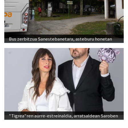
Bus zerbitzua Sanestebanetara, asteburu honetan
"Tigrea"ren aurre-estreinaldia, arratsaldean Saroben