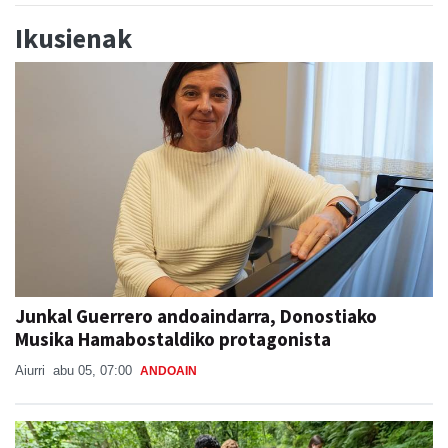
Ikusienak
Junkal Guerrero andoaindarra, Donostiako
Musika Hamabostaldiko protagonista
Aiurri
abu 05, 07:00
ANDOAIN