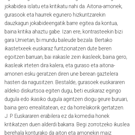
jokabidea islatu eta kritikatu nahi da. Aitona-amonek,
gurasook eta haurrek egunero hizkuntzarekin
dauzkagun jokabideengatik barre egitea da kontua,
baina kritika ahaztu gabe. Izan ere, kontrasteekin bizi
gara Urnietan, bi mundu baleude bezala. Bertako
ikastetxeek euskaraz funtzionatzen dute beren
egoitzen barruan, bai irakasle zein ikasleek; baina gero,
ikasleak irteten dira kalera, eta guraso eta aitona-
amonen esku geratzen diren une berean gaztelera
hasten da nagusitzen. Bestalde, gurasoek euskararen
aldeko diskurtsoa egiten dugu, beti euskaraz egingo
dugula edo ikasiko dugula agintzen diogu geure buruari,
baina gero errealitatean, ez da horrelakorik gertatzen.
J. P. Euskararen erabilera ez da komedia honek
kritikatzen duen alderdi bakarra. Begi zorrotzeko ikuslea
berehala konturako da aiton eta amonekin maiz