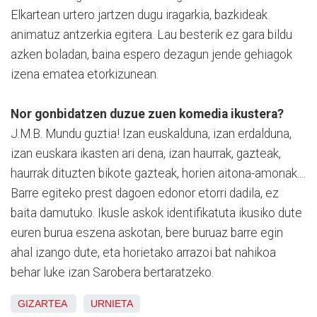
Elkartean urtero jartzen dugu iragarkia, bazkideak
animatuz antzerkia egitera. Lau besterik ez gara bildu
azken boladan, baina espero dezagun jende gehiagok
izena ematea etorkizunean.
Nor gonbidatzen duzue zuen komedia ikustera?
J.M.B. Mundu guztia! Izan euskalduna, izan erdalduna,
izan euskara ikasten ari dena, izan haurrak, gazteak,
haurrak dituzten bikote gazteak, horien aitona-amonak....
Barre egiteko prest dagoen edonor etorri dadila, ez
baita damutuko. Ikusle askok identifikatuta ikusiko dute
euren burua eszena askotan, bere buruaz barre egin
ahal izango dute, eta horietako arrazoi bat nahikoa
behar luke izan Sarobera bertaratzeko.
GIZARTEA
URNIETA