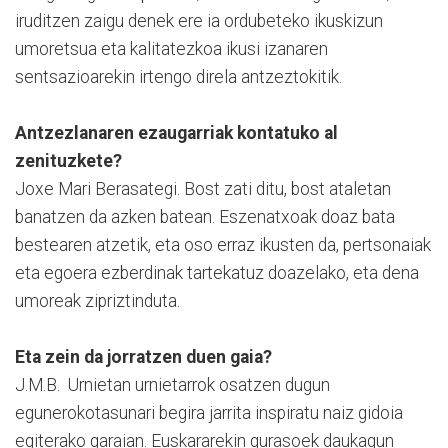
iruditzen zaigu denek ere ia ordubeteko ikuskizun
umoretsua eta kalitatezkoa ikusi izanaren
sentsazioarekin irtengo direla antzeztokitik.
Antzezlanaren ezaugarriak kontatuko al
zenituzkete?
Joxe Mari Berasategi. Bost zati ditu, bost ataletan
banatzen da azken batean. Eszenatxoak doaz bata
bestearen atzetik, eta oso erraz ikusten da, pertsonaiak
eta egoera ezberdinak tartekatuz doazelako, eta dena
umoreak zipriztinduta.
Eta zein da jorratzen duen gaia?
J.M.B. Urnietan urnietarrok osatzen dugun
egunerokotasunari begira jarrita inspiratu naiz gidoia
egiterako garaian. Euskararekin gurasoek daukagun