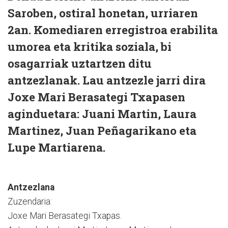
Saroben, ostiral honetan, urriaren
2an. Komediaren erregistroa erabilita
umorea eta kritika soziala, bi
osagarriak uztartzen ditu
antzezlanak. Lau antzezle jarri dira
Joxe Mari Berasategi Txapasen
aginduetara: Juani Martin, Laura
Martinez, Juan Peñagarikano eta
Lupe Martiarena.
Antzezlana
Zuzendaria:
Joxe Mari Berasategi Txapas.