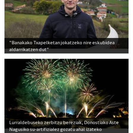
"Banakako Txapelketan jokatzeko nire eskubidea
aldarrikatzen dut"
Lurraldebuseko zerbitzu bereziak, Donostiako Aste
Nagusiko su-artifizialez gozatu ahal izateko