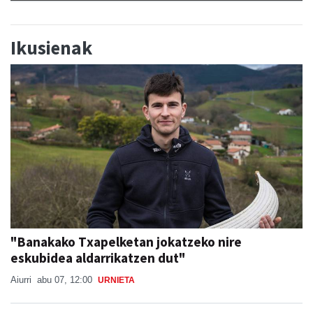
Ikusienak
"Banakako Txapelketan jokatzeko nire
eskubidea aldarrikatzen dut"
Aiurri
abu 07, 12:00
URNIETA