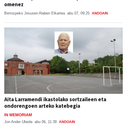
omenez
Berrozpeko Jesusen Alaben Elkartea
abu 07, 09:25
ANDOAIN
Aita Larramendi ikastolako sortzaileen eta
ondorengoen arteko katebegia
IN MEMORIAM
Jon Ander Ubeda
abu 06, 11:38
ANDOAIN