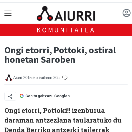
KOMUNITATEA
Ongi etorri, Pottoki, ostiral
honetan Saroben
Aiurri
2015eko irailaren 30a
Gehitu gaitzazu Googlen
Ongi etorri, Pottoki!! izenburua
daraman antzezlana taularatuko du
Denda Berriko antzerki tailerrak