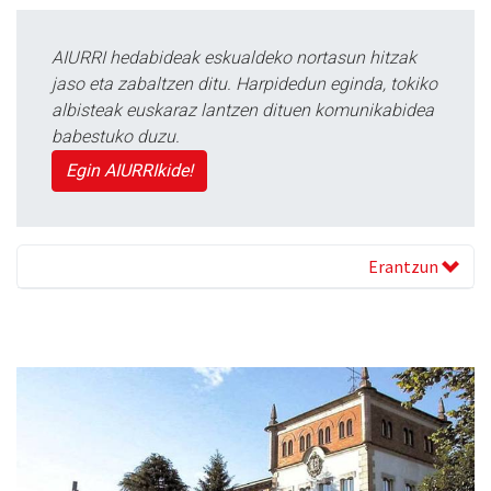
AIURRI hedabideak eskualdeko nortasun hitzak
jaso eta zabaltzen ditu. Harpidedun eginda, tokiko
albisteak euskaraz lantzen dituen komunikabidea
babestuko duzu.
Egin AIURRIkide!
Erantzun