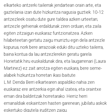
elkarteko antzerki tailerrak jendartean orain arte, eta
gaztelania izan dute hizkuntza nagusia guztiek. 10-12
antzezleek osatu dute gure taldea azken urteetan;
antzezle gehienak erdaldunak ziren orduan, eta zaila
egiten zitzaigun euskaraz funtzionatzea. Azken
hilabeteetan gertatu zaigu murriztu egin dela antzezle
kopurua; nork bere arrazoiak eduki ditu uzteko tailerra,
baina kontua da lau antzezlerekin geratu garela.
Horietatik hiru euskaldunak dira, eta laugarrenari (Laura
Martinez) ez zait arrotza egiten euskara, bere seme-
alabek hizkuntza horretan ikasi baitute.
L.M. Denda Berri elkartearen aspaldiko nahia zen
euskaraz ere antzerkia egin ahal izatea, eta oraintxe
eman dira baldintzak horretarako. Herriz herri
emanaldiak eskaintzen hasten garenean, jubilatu askok
eskertuko digutela iruditzen zaigu.