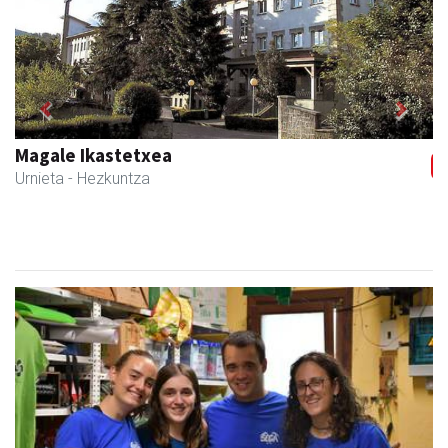
Previous
Next
Magale Ikastetxea
Urnieta
- Hezkuntza