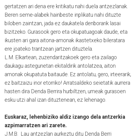
gertatzen ari dena ere kritikatu nahi duela antzezlanak.
Beren seme-alabek hainbeste inplikatu nahi dituzte
biloben zaintzan, jada ez daukatela denborarik lasai
bizitzeko. Gurasook gero eta okupatuagoak daude, eta
ikusten ari gara aitona-amonak ikastetxeko bileratara
ere joateko trantzean jartzen dituztela.
L.M. Elkartean, zuzendaritzakoek gero eta zailago
daukagu astegunetan ekitaldirik antolatzea, aiton
amonak okupatuta baitaude. Ez antolatu, gero, irteerarik,
ez baitzaizu inor etorriko! Arratsaldeko seietatik aurrera
hasten dira Denda Berrira hurbiltzen, umeak gurasoen
esku utzi ahal izan dituztenean, ez lehenago.
Euskaraz, lehenbiziko aldiz izango dela antzerkia
azpimarratzen ari zarete.
J.M.B. Lau antzezlan aurkeztu ditu Denda Berri