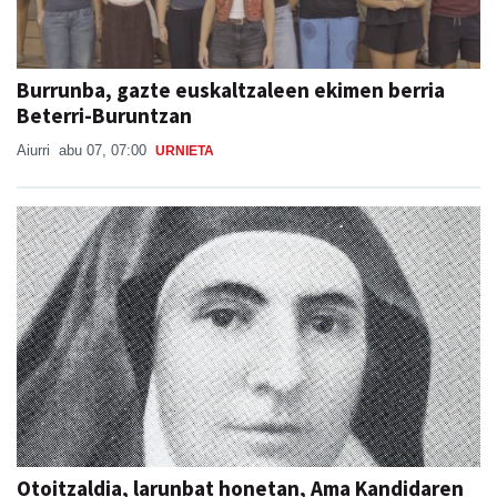
Burrunba, gazte euskaltzaleen ekimen berria
Beterri-Buruntzan
Aiurri
abu 07, 07:00
URNIETA
Otoitzaldia, larunbat honetan, Ama Kandidaren