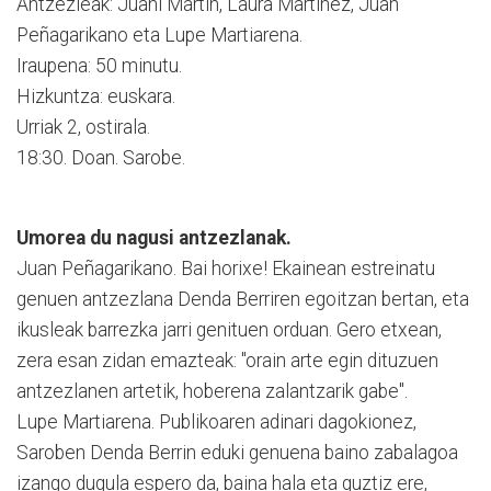
Antzezleak: Juani Martin, Laura Martinez, Juan
Peñagarikano eta Lupe Martiarena.
Iraupena: 50 minutu.
Hizkuntza: euskara.
Urriak 2, ostirala.
18:30. Doan. Sarobe.
Umorea du nagusi antzezlanak.
Juan Peñagarikano. Bai horixe! Ekainean estreinatu
genuen antzezlana Denda Berriren egoitzan bertan, eta
ikusleak barrezka jarri genituen orduan. Gero etxean,
zera esan zidan emazteak: "orain arte egin dituzuen
antzezlanen artetik, hoberena zalantzarik gabe".
Lupe Martiarena. Publikoaren adinari dagokionez,
Saroben Denda Berrin eduki genuena baino zabalagoa
izango dugula espero da, baina hala eta guztiz ere,