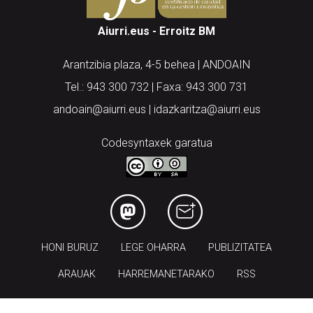
Aiurri.eus - Erroitz BM
Arantzibia plaza, 4-5 behea | ANDOAIN
Tel.: 943 300 732 | Faxa: 943 300 731
andoain@aiurri.eus | idazkaritza@aiurri.eus
Codesyntaxek garatua
HONI BURUZ
LEGE OHARRA
PUBLIZITATEA
ARAUAK
HARREMANETARAKO
RSS