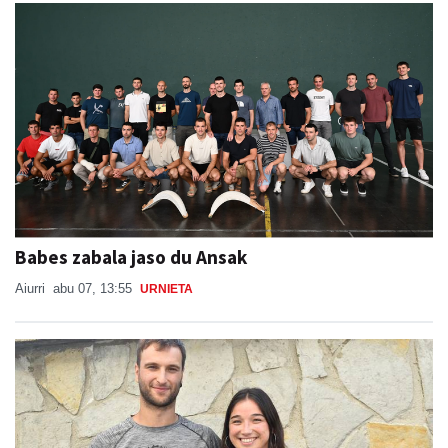
Babes zabala jaso du Ansak
Aiurri
abu 07, 13:55
URNIETA