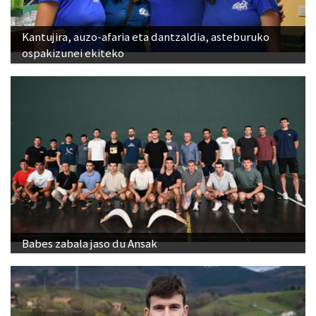
Kantujira, auzo-afaria eta dantzaldia, asteburuko
ospakizunei ekiteko
Babes zabala jaso du Ansak