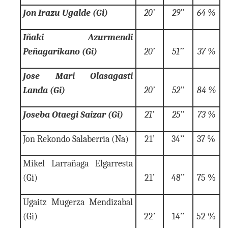
Jon Irazu Ugalde (Gi)
20’
29’’
64 %
Iñaki Azurmendi
Peñagarikano (Gi)
20’
51’’
37 %
Jose Mari Olasagasti
Landa (Gi)
20’
52’’
84 %
Joseba Otaegi Saizar (Gi)
21’
25’’
73 %
Jon Rekondo Salaberria (Na)
21’
34’’
37 %
Mikel Larrañaga Elgarresta
(Gi)
21’
48’’
75 %
Ugaitz Mugerza Mendizabal
(Gi)
22’
14’’
52 %