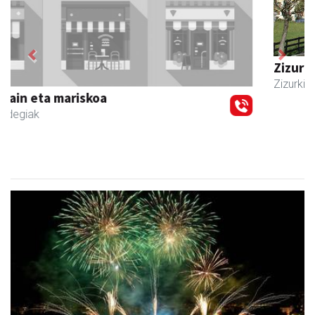
Previous
Next
Zizurkilgo Udala
Zizurkil
- Udaletxeak
Lurraldebuseko zerbitzu bereziak, Donostiako Aste