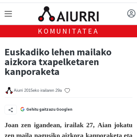
KOMUNITATEA
Euskadiko lehen mailako
aizkora txapelketaren
kanporaketa
Aiurri
2015eko irailaren 29a
Gehitu gaitzazu Googlen
Joan zen igandean, irailak 27, Aian jokatu
zen maila nagusiko aizkora kanporaketa eta