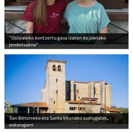
"Ostiraleko kontzertu gaua izaten da jaietako
jendetsuena"
San Bittorreko eta Santa Vitoriako audiogidak,
eskuragarri