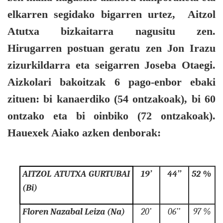
elkarren segidako bigarren urtez,
Aitzol
Atutxa bizkaitarra nagusitu zen.
Hirugarren postuan geratu zen Jon Irazu
zizurkildarra eta seigarren Joseba Otaegi.
Aizkolari bakoitzak 6 pago-enbor ebaki
zituen: bi kanaerdiko (54 ontzakoak), bi 60
ontzako eta bi oinbiko (72 ontzakoak).
Hauexek Aiako azken denborak:
AITZOL ATUTXA GURTUBAI
19’
44’’
52 %
(Bi)
Floren Nazabal Leiza (Na)
20’
06’’
97 %