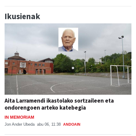
Ikusienak
Aita Larramendi ikastolako sortzaileen eta
ondorengoen arteko katebegia
IN MEMORIAM
Jon Ander Ubeda
abu 06, 11:38
ANDOAIN