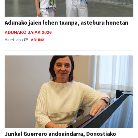
Adunako jaien lehen txanpa, asteburu honetan
ADUNAKO JAIAK 2026
Aiurri
abu 05
ADUNA
Junkal Guerrero andoaindarra, Donostiako
Musika Hamabostaldiko protagonista
Aiurri
abu 05
ANDOAIN