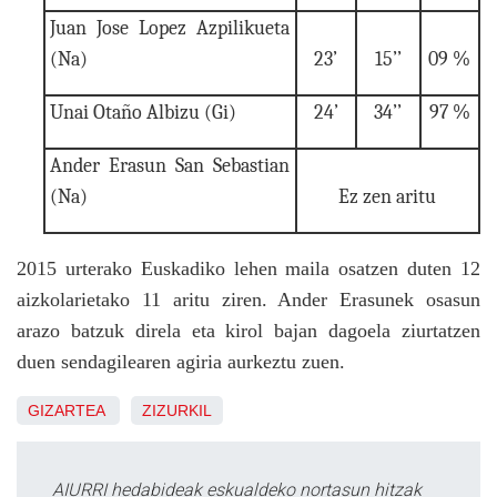
Juan Jose Lopez Azpilikueta
(Na)
23’
15’’
09 %
Unai Otaño Albizu (Gi)
24’
34’’
97 %
Ander Erasun San Sebastian
(Na)
Ez zen aritu
2015 urterako Euskadiko lehen maila osatzen duten 12
aizkolarietako 11 aritu ziren. Ander Erasunek osasun
arazo batzuk direla eta kirol bajan dagoela ziurtatzen
duen sendagilearen agiria aurkeztu zuen.
GIZARTEA
ZIZURKIL
AIURRI hedabideak eskualdeko nortasun hitzak