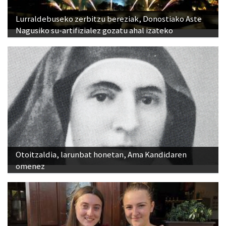
Nagusiko su-artifizialez gozatu ahal izateko
Otoitzaldia, larunbat honetan, Ama Kandidaren
omenez