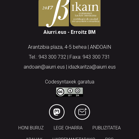
Aiurri.eus - Erroitz BM
Arantzibia plaza, 4-5 behea | ANDOAIN
Tel.: 943 300 732 | Faxa: 943 300 731
andoain@aiurri.eus | idazkaritza@aiurri.eus
Codesyntaxek garatua
HONI BURUZ
LEGE OHARRA
PUBLIZITATEA
ARAUAK
HARREMANETARAKO
RSS