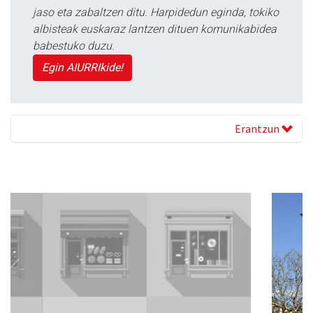
jaso eta zabaltzen ditu. Harpidedun eginda, tokiko
albisteak euskaraz lantzen dituen komunikabidea
babestuko duzu.
Egin AIURRIkide!
Erantzun