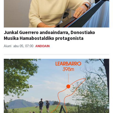
Junkal Guerrero andoaindarra, Donostiako
Musika Hamabostaldiko protagonista
Aiurri
abu 05, 07:00
ANDOAIN
Sorabilla Trail, aurtengo jaietako berrikuntza