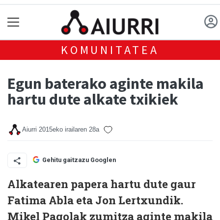
KOMUNITATEA
Egun baterako aginte makila
hartu dute alkate txikiek
Aiurri
2015eko irailaren 28a
Gehitu gaitzazu Googlen
Alkatearen papera hartu dute gaur
Fatima Abla eta Jon Lertxundik.
Mikel Pagolak zumitza aginte makila