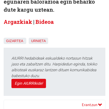
egunaren balorazioa egin beharko
dute kargu uztean.
Argazkiak
|
Bideoa
GIZARTEA
URNIETA
AIURRI hedabideak eskualdeko nortasun hitzak
jaso eta zabaltzen ditu. Harpidedun eginda, tokiko
albisteak euskaraz lantzen dituen komunikabidea
babestuko duzu.
Egin AIURRIkide!
Erantzun