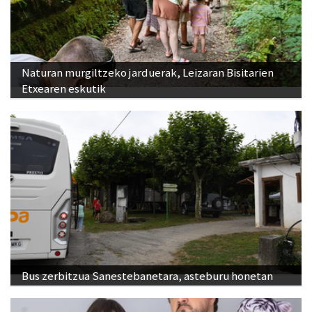
Naturan murgiltzeko jarduerak, Leizaran Bisitarien
Etxearen eskutik
Bus zerbitzua Sanestebanetara, asteburu honetan