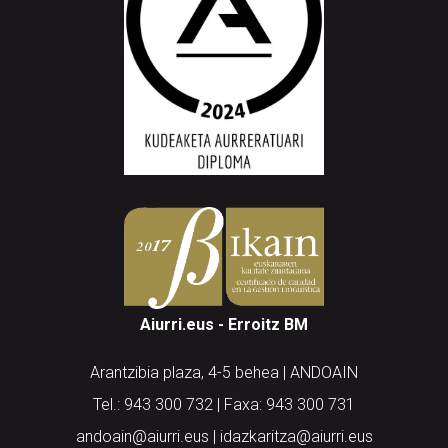
Aiurri.eus - Erroitz BM
Arantzibia plaza, 4-5 behea | ANDOAIN
Tel.: 943 300 732 | Faxa: 943 300 731
andoain@aiurri.eus | idazkaritza@aiurri.eus
Codesyntaxek garatua