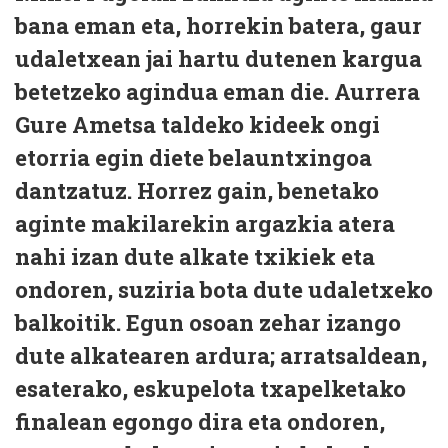
bana eman eta, horrekin batera, gaur
udaletxean jai hartu dutenen kargua
betetzeko agindua eman die. Aurrera
Gure Ametsa taldeko kideek ongi
etorria egin diete belauntxingoa
dantzatuz. Horrez gain, benetako
aginte makilarekin argazkia atera
nahi izan dute alkate txikiek eta
ondoren, suziria bota dute udaletxeko
balkoitik. Egun osoan zehar izango
dute alkatearen ardura; arratsaldean,
esaterako, eskupelota txapelketako
finalean egongo dira eta ondoren,