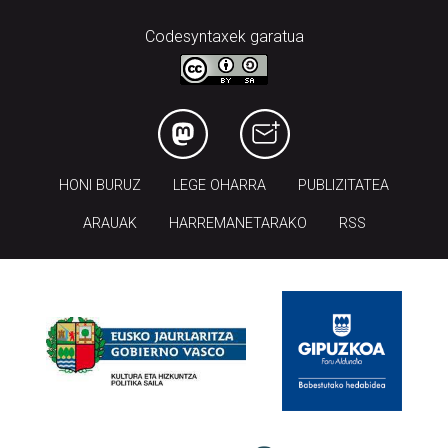
HONI BURUZ
LEGE OHARRA
PUBLIZITATEA
ARAUAK
HARREMANETARAKO
RSS