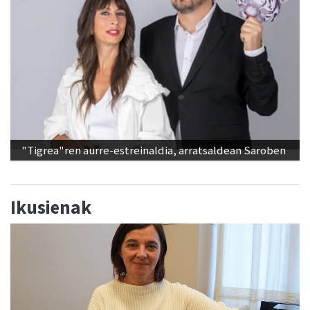
"Tigrea"ren aurre-estreinaldia, arratsaldean Saroben
Ikusienak