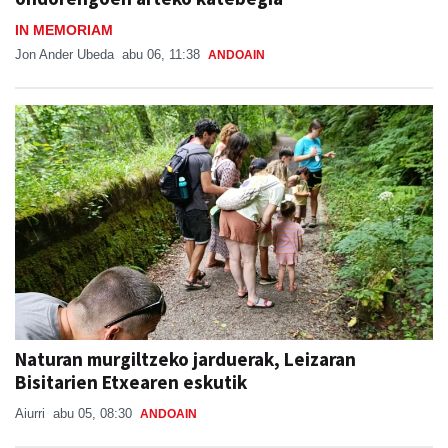
Jon Ander Ubeda
abu 06, 11:38
ANDOAIN
Naturan murgiltzeko jarduerak, Leizaran
Bisitarien Etxearen eskutik
Aiurri
abu 05, 08:30
ANDOAIN