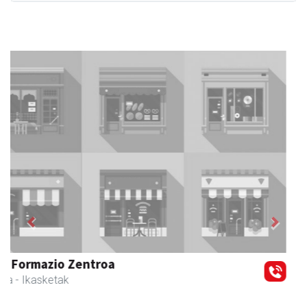
Previous
Next
Magale Ikastetxea
Urnieta
- Hezkuntza