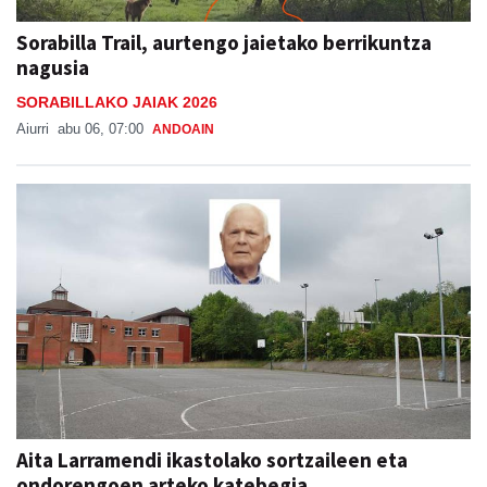
nagusia
SORABILLAKO JAIAK 2026
Aiurri
abu 06, 07:00
ANDOAIN
Aita Larramendi ikastolako sortzaileen eta
ondorengoen arteko katebegia
IN MEMORIAM