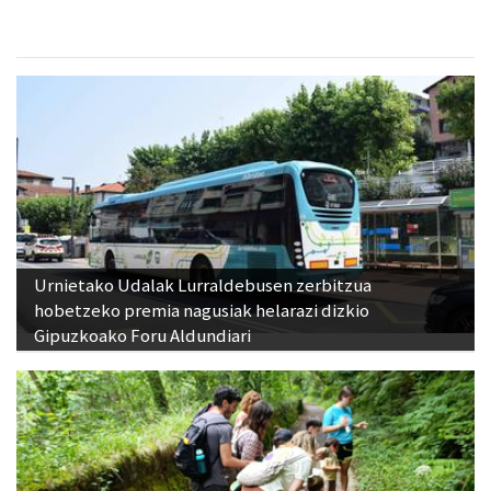
Urnietako Udalak Lurraldebusen zerbitzua
hobetzeko premia nagusiak helarazi dizkio
Gipuzkoako Foru Aldundiari