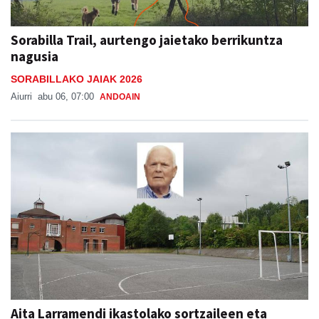
Sorabilla Trail, aurtengo jaietako berrikuntza
nagusia
SORABILLAKO JAIAK 2026
Aiurri
abu 06, 07:00
ANDOAIN
Aita Larramendi ikastolako sortzaileen eta