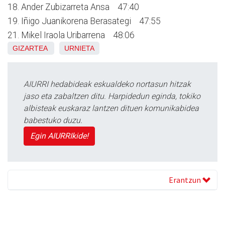
18. Ander Zubizarreta Ansa 47:40
19. Iñigo Juanikorena Berasategi 47:55
21. Mikel Iraola Uribarrena 48:06
GIZARTEA
URNIETA
AIURRI hedabideak eskualdeko nortasun hitzak
jaso eta zabaltzen ditu. Harpidedun eginda, tokiko
albisteak euskaraz lantzen dituen komunikabidea
babestuko duzu.
Egin AIURRIkide!
Erantzun