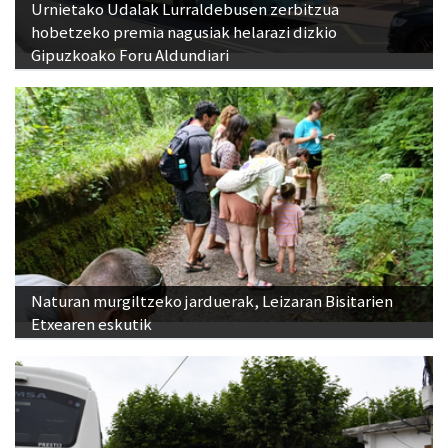
Urnietako Udalak Lurraldebusen zerbitzua
hobetzeko premia nagusiak helarazi dizkio
Gipuzkoako Foru Aldundiari
Naturan murgiltzeko jarduerak, Leizaran Bisitarien
Etxearen eskutik