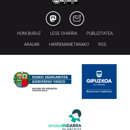
HONI BURUZ
LEGE OHARRA
PUBLIZITATEA
ARAUAK
HARREMANETARAKO
RSS