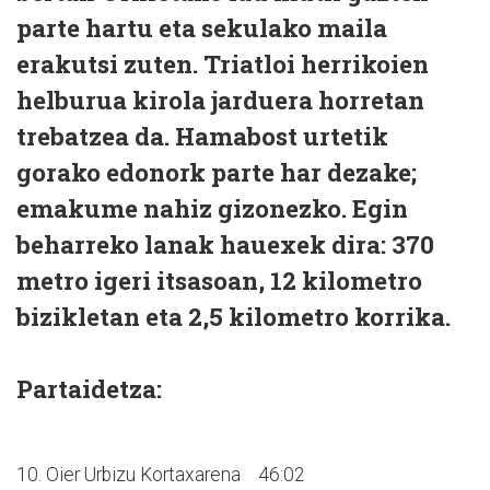
parte hartu eta sekulako maila
erakutsi zuten. Triatloi herrikoien
helburua kirola jarduera horretan
trebatzea da. Hamabost urtetik
gorako edonork parte har dezake;
emakume nahiz gizonezko. Egin
beharreko lanak hauexek dira: 370
metro igeri itsasoan, 12 kilometro
bizikletan eta 2,5 kilometro korrika.
Partaidetza:
10. Oier Urbizu Kortaxarena 46:02