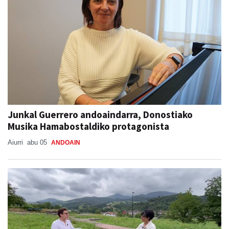
Junkal Guerrero andoaindarra, Donostiako
Musika Hamabostaldiko protagonista
Aiurri
abu 05
ANDOAIN