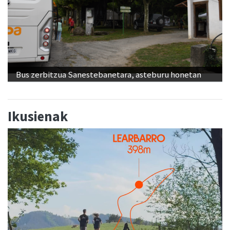
Bus zerbitzua Sanestebanetara, asteburu honetan
Ikusienak