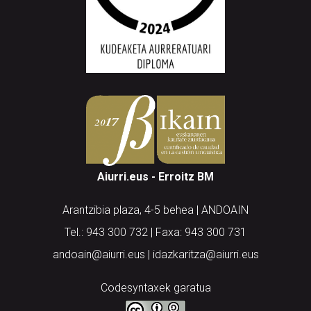
Aiurri.eus - Erroitz BM
Arantzibia plaza, 4-5 behea | ANDOAIN
Tel.: 943 300 732 | Faxa: 943 300 731
andoain@aiurri.eus | idazkaritza@aiurri.eus
Codesyntaxek garatua