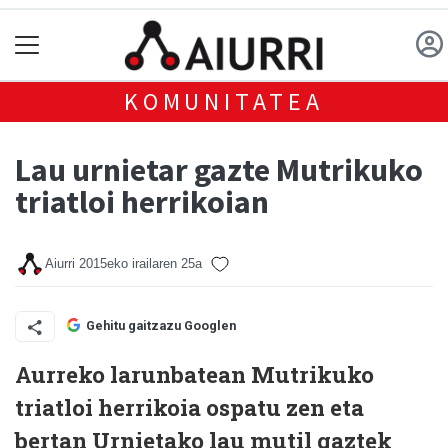
KOMUNITATEA
Lau urnietar gazte Mutrikuko
triatloi herrikoian
Aiurri
2015eko irailaren 25a
Gehitu gaitzazu Googlen
Aurreko larunbatean Mutrikuko
triatloi herrikoia ospatu zen eta
bertan Urnietako lau mutil gaztek