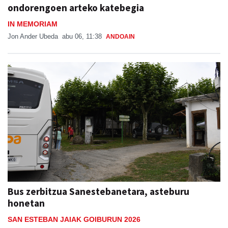
ondorengoen arteko katebegia
IN MEMORIAM
Jon Ander Ubeda
abu 06, 11:38
ANDOAIN
Bus zerbitzua Sanestebanetara, asteburu
honetan
SAN ESTEBAN JAIAK GOIBURUN 2026