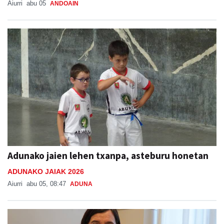
Aiurri
abu 05
ANDOAIN
Adunako jaien lehen txanpa, asteburu honetan
ADUNAKO JAIAK 2026
Aiurri
abu 05, 08:47
ADUNA