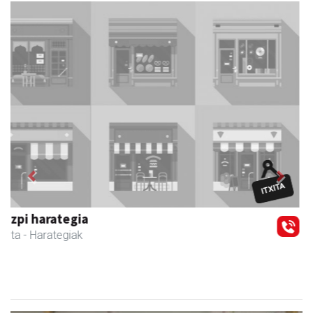
Previous
Next
CESA Formazio Zentroa
Urnieta
- Ikasketak