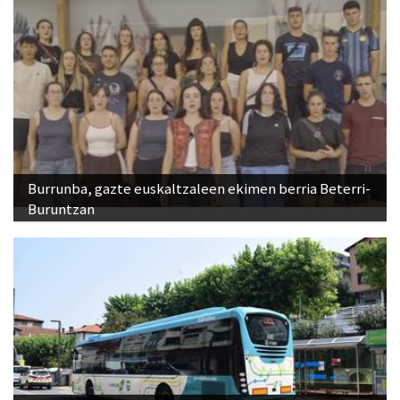
Burrunba, gazte euskaltzaleen ekimen berria Beterri-
Buruntzan