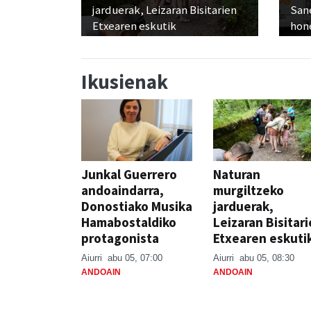
jarduerak, Leizaran Bisitarien
San
Etxearen eskutik
hon
Ikusienak
Junkal Guerrero
Naturan
andoaindarra,
murgiltzeko
Donostiako Musika
jarduerak,
Hamabostaldiko
Leizaran Bisitar
protagonista
Etxearen eskuti
Aiurri
abu 05, 07:00
Aiurri
abu 05, 08:30
ANDOAIN
ANDOAIN