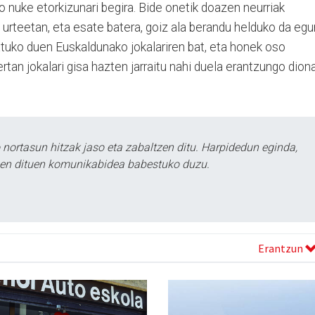
 nuke etorkizunari begira. Bide onetik doazen neurriak
 urteetan, eta esate batera, goiz ala berandu helduko da eg
tuko duen Euskaldunako jokalariren bat, eta honek oso
tan jokalari gisa hazten jarraitu nahi duela erantzungo diona
ortasun hitzak jaso eta zabaltzen ditu. Harpidedun eginda,
tzen dituen komunikabidea babestuko duzu.
Erantzun