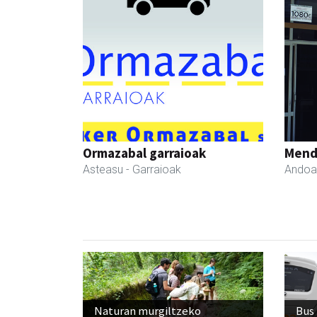
Ormazabal garraioak
Mend
Asteasu
- Garraioak
Andoa
Naturan murgiltzeko
Bus