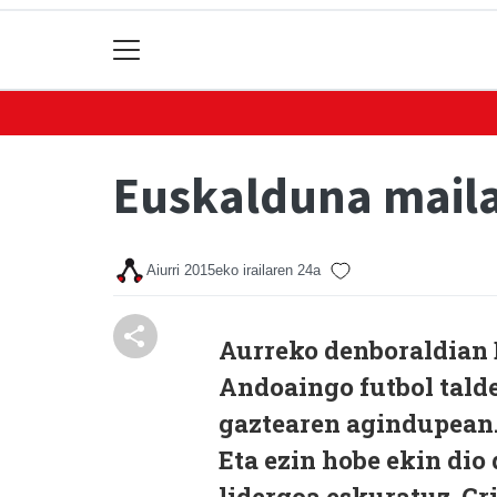
Euskalduna maila
Aiurri
2015eko irailaren 24a
Aurreko denboraldian 
Andoaingo futbol talde
gaztearen agindupean
Eta ezin hobe ekin dio
lidergoa eskuratuz. Gr