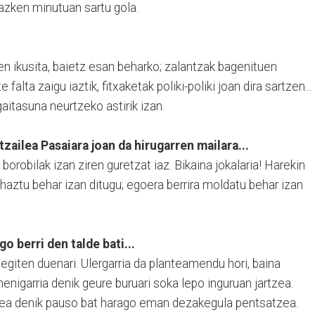
a azken minutuan sartu gola.
en ikusita, baietz esan beharko; zalantzak bagenituen
falta zaigu iaztik, fitxaketak poliki-poliki joan dira sartzen...
itasuna neurtzeko astirik izan.
tzailea Pasaiara joan da hirugarren mailara...
orobilak izan ziren guretzat iaz. Bikaina jokalaria! Harekin
aztu behar izan ditugu; egoera berrira moldatu behar izan
go berri den talde bati...
giten duenari. Ulergarria da planteamendu hori, baina
menigarria denik geure buruari soka lepo inguruan jartzea.
stea denik pauso bat harago eman dezakegula pentsatzea.