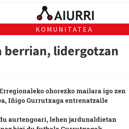
KOMUNITATEA
 berrian, lidergotzan
Erregionaleko ohorezko mailara igo zen
a, Iñigo Gurrutxaga entrenatzaile
.
 du aurtengoari, lehen jardunaldietan
inaz bizi du futbola Gurrutxagak,