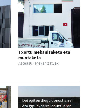
Txortu mekanizaketa eta
muntaketa
Asteasu
- Mekanizatuak
Dei egiten diegu donostiarrei
eta gipuzkoarrei abuztuaren