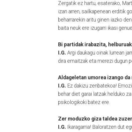
Zergatik ez hartu, esaterako, Mar
izan arren, sailkapenean erditik g
beharrarekin aritu ginen iazko denb
baita neuk ere izugarri ikasi genu
Bi partidak irabazita, helburua
I.G.
Argi daukagu oinak lurrean jar
dira emaitzak eta merezi dugun 
Aldageletan umorea izango da 
I.G.
Ez dakizu zenbatekoa! Emozio
behar diet garai latzak helduko za
psikologikoki batez ere.
Zer moduzko giza taldea zuze
I.G.
Ikaragarria! Baloratzen dut eg