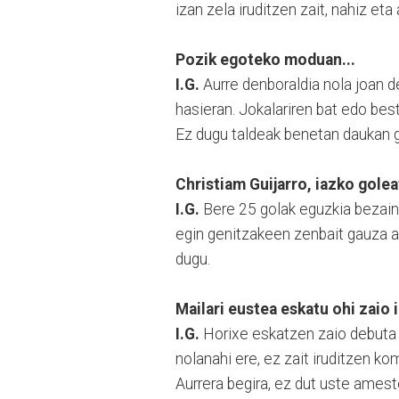
izan zela iruditzen zait, nahiz et
Pozik egoteko moduan...
I.G.
Aurre denboraldia nola joan d
hasieran. Jokalariren bat edo beste 
Ez dugu taldeak benetan daukan ga
Christiam Guijarro, iazko golea
I.G.
Bere 25 golak eguzkia bezain b
egin genitzakeen zenbait gauza ah
dugu.
Mailari eustea eskatu ohi zaio i
I.G.
Horixe eskatzen zaio debuta e
nolanahi ere, ez zait iruditzen ko
Aurrera begira, ez dut uste ame