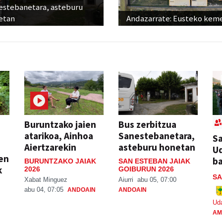
estebanetara, asteburu
etan
Andazarrate: Eusteko kem
Buruntzako jaien
Bus zerbitzua
atarikoa, Ainhoa
Sanestebanetara,
Sa
Aiertzarekin
asteburu honetan
Ud
ien
ba
BURUNTZAKO JAIAK
SAN ESTEBAN JAIAK
k
2026
GOIBURUN 2026
SA
Xabat Minguez
Aiurri
abu 05, 07:00
abu 04, 07:05
ANDOAIN
ANDOAIN
Ud
AM