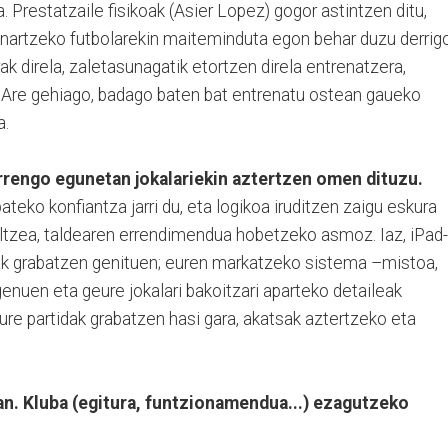
a. Prestatzaile fisikoak (Asier Lopez) gogor astintzen ditu,
 onartzeko futbolarekin maiteminduta egon behar duzu derrigo
k direla, zaletasunagatik etortzen direla entrenatzera,
n. Are gehiago, badago baten bat entrenatu ostean gaueko
na.
rrengo egunetan jokalariekin aztertzen omen dituzu.
teko konfiantza jarri du, eta logikoa iruditzen zaigu eskura
iltzea, taldearen errendimendua hobetzeko asmoz. Iaz, iPad
dak grabatzen genituen; euren markatzeko sistema –mistoa,
enuen eta geure jokalari bakoitzari aparteko detaileak
eure partidak grabatzen hasi gara, akatsak aztertzeko eta
n. Kluba (egitura, funtzionamendua...) ezagutzeko