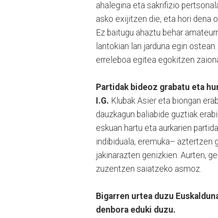
ahalegina eta sakrifizio pertsonal
asko exijitzen die, eta hori dena
Ez baitugu ahaztu behar amateurra
lantokian lan jarduna egin ostea
erreleboa egitea egokitzen zaio
Partidak bideoz grabatu eta hu
I.G.
Klubak Asier eta biongan eraba
dauzkagun baliabide guztiak erab
eskuan hartu eta aurkarien parti
indibiduala, eremuka– aztertzen g
jakinarazten genizkien. Aurten, g
zuzentzen saiatzeko asmoz.
Bigarren urtea duzu Euskalduna
denbora eduki duzu.