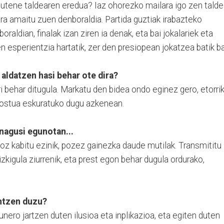
tutene taldearen eredua? Iaz ohorezko mailara igo zen tald
ora amaitu zuen denboraldia. Partida guztiak irabazteko
oraldian, finalak izan ziren ia denak, eta bai jokalariek eta
en esperientzia hartatik, zer den presiopean jokatzea batik ba
k aldatzen hasi behar ote dira?
ri behar ditugula. Markatu den bidea ondo eginez gero, etorri
postua eskuratuko dugu azkenean.
nagusi egunotan...
z kabitu ezinik, pozez gainezka daude mutilak. Transmititu
izkigula ziurrenik, eta prest egon behar dugula ordurako,
ntzen duzu?
unero jartzen duten ilusioa eta inplikazioa, eta egiten duten