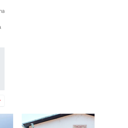
una
.