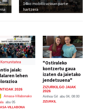
14ko mobilizazioan parte
ena
hartzera
"Ostiraleko
Komunitatea
kontzertu gaua
ntio jaiak:
izaten da jaietako
alaren lehen
jendetsuena"
lorazioa
ZIZURKILGO JAIAK
NTIOAK 2026
2026
Amasa-Villabonako
Ainhoa Gil
abu 04, 08:00
ZIZURKIL
ala
abu 05
ASA-VILLABONA