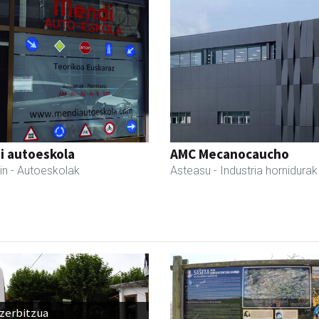
i autoeskola
AMC Mecanocaucho
in
- Autoeskolak
Asteasu
- Industria hornidurak
 zerbitzua