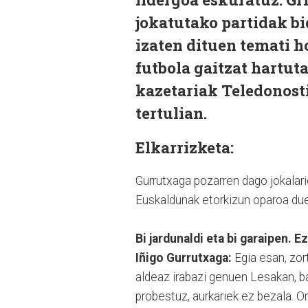
jokatutako partidak bi
izaten dituen temati ho
futbola gaitzat hartuta
kazetariak Teledonost
tertulian.
Elkarrizketa:
Gurrutxaga pozarren dago jokalari
Euskaldunak etorkizun oparoa due
Bi jardunaldi eta bi garaipen. E
Iñigo Gurrutxaga:
Egia esan, zor
aldeaz irabazi genuen Lesakan, b
probestuz, aurkariek ez bezala. O