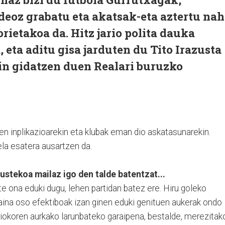
deoz grabatu eta akatsak-eta aztertu nah
rietakoa da. Hitz jario polita dauka
, eta aditu gisa jarduten du Tito Irazusta
in gidatzen duen Realari buruzko
en inplikazioarekin eta klubak eman dio askatasunarekin.
la esatera ausartzen da.
zustekoa mailaz igo den talde batentzat...
te ona eduki dugu, lehen partidan batez ere. Hiru goleko
aina oso efektiboak izan ginen eduki genituen aukerak ondo
riokoren aurkako larunbateko garaipena, bestalde, merezitak