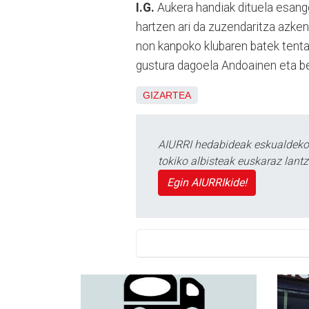
I.G.
Aukera handiak dituela esango
hartzen ari da zuzendaritza azken
non kanpoko klubaren batek tenta
gustura dagoela Andoainen eta ber
GIZARTEA
AIURRI hedabideak eskualdeko n
tokiko albisteak euskaraz lan
Egin AIURRIkide!