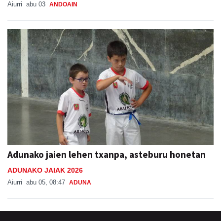
Aiurri
abu 03
ANDOAIN
Adunako jaien lehen txanpa, asteburu honetan
ADUNAKO JAIAK 2026
Aiurri
abu 05, 08:47
ADUNA