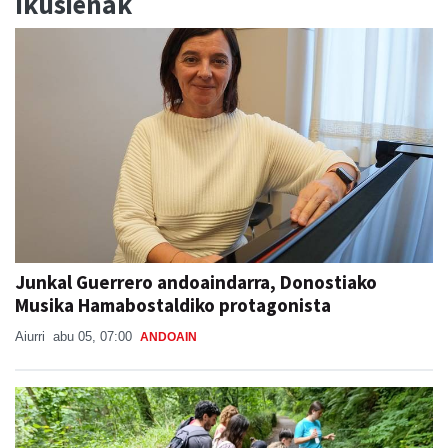
Ikusienak
Junkal Guerrero andoaindarra, Donostiako
Musika Hamabostaldiko protagonista
Aiurri
abu 05, 07:00
ANDOAIN