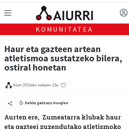
KOMUNITATEA
Haur eta gazteen artean
atletismoa sustatzeko bilera,
ostiral honetan
Aiurri
2015eko irailaren 23a
Gehitu gaitzazu Googlen
Aurten ere, Zumeatarra klubak haur
eta gazteei zuzendutako atletismoko