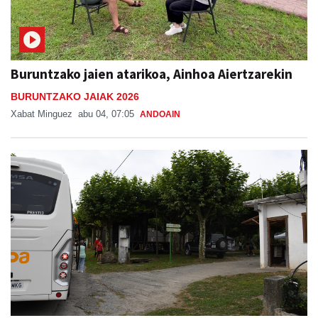
Buruntzako jaien atarikoa, Ainhoa Aiertzarekin
BURUNTZAKO JAIAK 2026
Xabat Minguez
abu 04, 07:05
ANDOAIN