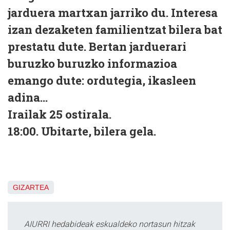
jarduera martxan jarriko du. Interesa
izan dezaketen familientzat bilera bat
prestatu dute. Bertan jarduerari
buruzko buruzko informazioa
emango dute: ordutegia, ikasleen
adina...
Irailak 25 ostirala.
18:00. Ubitarte, bilera gela.
GIZARTEA
AIURRI hedabideak eskualdeko nortasun hitzak