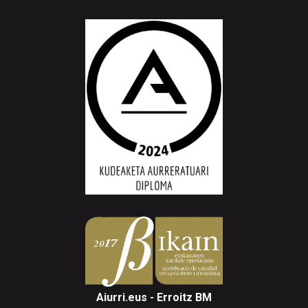
Aiurri.eus - Erroitz BM