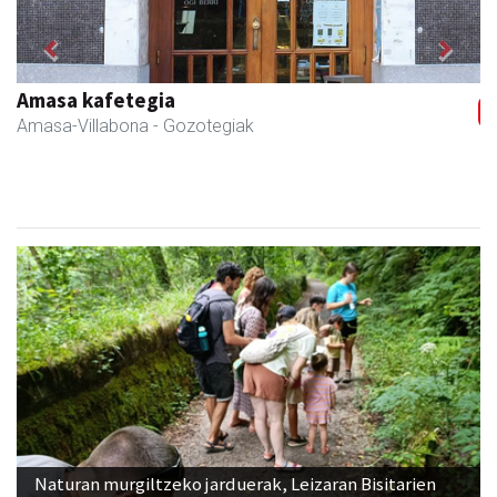
Previous
Next
Amasa kafetegia
Amasa-Villabona
- Gozotegiak
Naturan murgiltzeko jarduerak, Leizaran Bisitarien