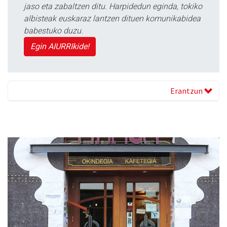
jaso eta zabaltzen ditu. Harpidedun eginda, tokiko
albisteak euskaraz lantzen dituen komunikabidea
babestuko duzu.
Egin AIURRIkide!
Erantzun