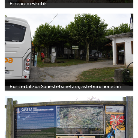
Etxearen eskutik
Bus zerbitzua Sanestebanetara, asteburu honetan