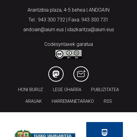
Arantzibia plaza, 4-5 behea | ANDOAIN
Tel.: 943 300 732 | Faxa: 943 300 731
andoain@aiurri.eus | idazkaritza@aiurri.eus
Codesyntaxek garatua
HONI BURUZ
LEGE OHARRA
PUBLIZITATEA
ARAUAK
HARREMANETARAKO
RSS