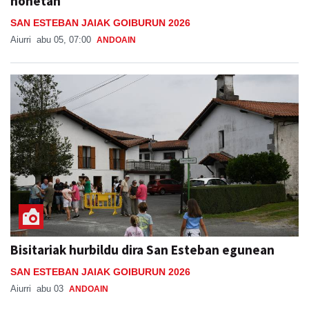
honetan
SAN ESTEBAN JAIAK GOIBURUN 2026
Aiurri
abu 05, 07:00
ANDOAIN
Bisitariak hurbildu dira San Esteban egunean
SAN ESTEBAN JAIAK GOIBURUN 2026
Aiurri
abu 03
ANDOAIN