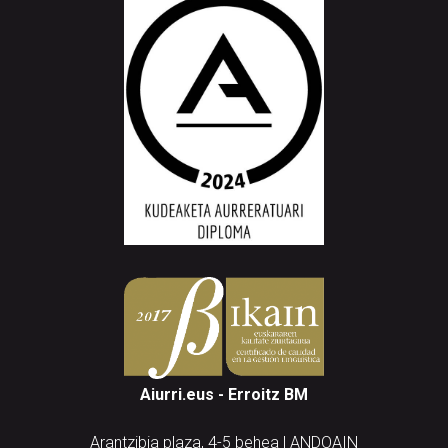
Aiurri.eus - Erroitz BM
Arantzibia plaza, 4-5 behea | ANDOAIN