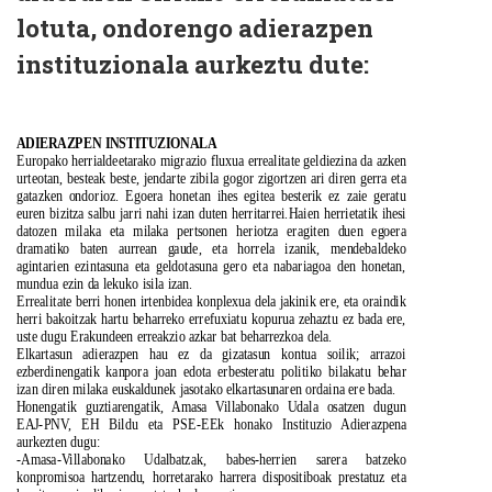
lotuta, ondorengo adierazpen
instituzionala aurkeztu dute:
ADIERAZPEN INSTITUZIONALA
Europako herrialdeetarako migrazio fluxua errealitate geldiezina da azken
urteotan, besteak beste, jendarte zibila gogor zigortzen ari diren gerra eta
gatazken ondorioz. Egoera honetan ihes egitea besterik ez zaie geratu
euren bizitza salbu jarri nahi izan duten herritarrei.Haien herrietatik ihesi
datozen milaka eta milaka pertsonen heriotza eragiten duen egoera
dramatiko baten aurrean gaude, eta horrela izanik, mendebaldeko
agintarien ezintasuna eta geldotasuna gero eta nabariagoa den honetan,
mundua ezin da lekuko isila izan.
Errealitate berri honen irtenbidea konplexua dela jakinik ere, eta oraindik
herri bakoitzak hartu beharreko errefuxiatu kopurua zehaztu ez bada ere,
uste dugu Erakundeen erreakzio azkar bat beharrezkoa dela.
Elkartasun adierazpen hau ez da gizatasun kontua soilik; arrazoi
ezberdinengatik kanpora joan edota erbesteratu politiko bilakatu behar
izan diren milaka euskaldunek jasotako elkartasunaren ordaina ere bada.
Honengatik guztiarengatik, Amasa Villabonako Udala osatzen dugun
EAJ-PNV, EH Bildu eta PSE-EEk honako Instituzio Adierazpena
aurkezten dugu:
-Amasa-Villabonako Udalbatzak, babes-herrien sarera batzeko
konpromisoa hartzendu, horretarako harrera dispositiboak prestatuz eta