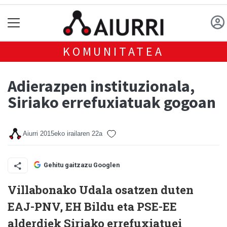
KOMUNITATEA
Adierazpen instituzionala,
Siriako errefuxiatuak gogoan
Aiurri
2015eko irailaren 22a
Gehitu gaitzazu Googlen
Villabonako Udala osatzen duten
EAJ-PNV, EH Bildu eta PSE-EE
alderdiek Siriako errefuxiatuei