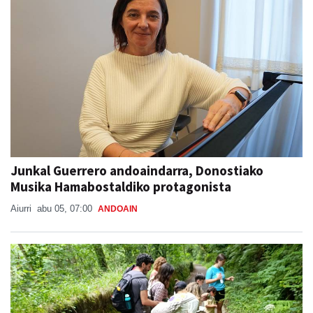
Junkal Guerrero andoaindarra, Donostiako
Musika Hamabostaldiko protagonista
Aiurri
abu 05, 07:00
ANDOAIN