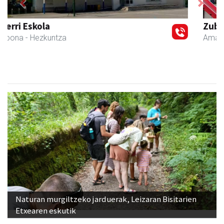
Previous
Next
Zubimusu Ikastola
Amasa-Villabona
- Hezkuntza
Naturan murgiltzeko jarduerak, Leizaran Bisitarien
Etxearen eskutik