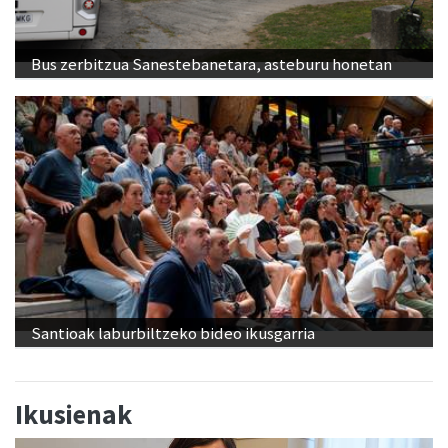
Bus zerbitzua Sanestebanetara, asteburu honetan
Santioak laburbiltzeko bideo ikusgarria
Ikusienak