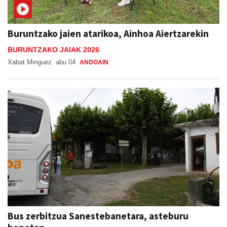
Buruntzako jaien atarikoa, Ainhoa Aiertzarekin
BURUNTZAKO JAIAK 2026
Xabat Minguez
abu 04
ANDOAIN
Bus zerbitzua Sanestebanetara, asteburu