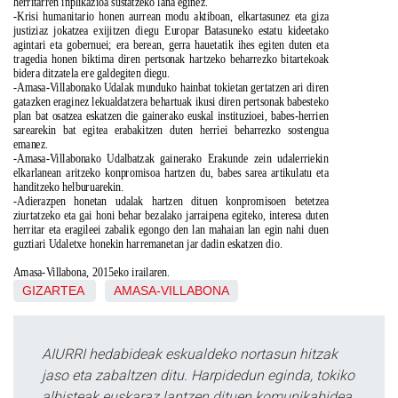
herritarren inplikazioa sustatzeko lana eginez.
-Krisi humanitario honen aurrean modu aktiboan, elkartasunez eta giza
justiziaz jokatzea exijitzen diegu Europar Batasuneko estatu kideetako
agintari eta gobernuei; era berean, gerra hauetatik ihes egiten duten eta
tragedia honen biktima diren pertsonak hartzeko beharrezko bitartekoak
bidera ditzatela ere galdegiten diegu.
-Amasa-Villabonako Udalak munduko hainbat tokietan gertatzen ari diren
gatazken eraginez lekualdatzera behartuak ikusi diren pertsonak babesteko
plan bat osatzea eskatzen die gainerako euskal instituzioei, babes-herrien
sarearekin bat egitea erabakitzen duten herriei beharrezko sostengua
emanez.
-Amasa-Villabonako Udalbatzak gainerako Erakunde zein udalerriekin
elkarlanean aritzeko konpromisoa hartzen du, babes sarea artikulatu eta
handitzeko helburuarekin.
-Adierazpen honetan udalak hartzen dituen konpromisoen betetzea
ziurtatzeko eta gai honi behar bezalako jarraipena egiteko, interesa duten
herritar eta eragileei zabalik egongo den lan mahaian lan egin nahi duen
guztiari Udaletxe honekin harremanetan jar dadin eskatzen dio.
Amasa-Villabona, 2015eko irailaren.
GIZARTEA
AMASA-VILLABONA
AIURRI hedabideak eskualdeko nortasun hitzak
jaso eta zabaltzen ditu. Harpidedun eginda, tokiko
albisteak euskaraz lantzen dituen komunikabidea