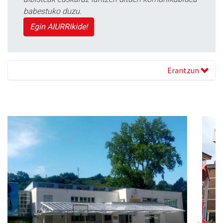
babestuko duzu.
Egin AIURRIkide!
Erantzun