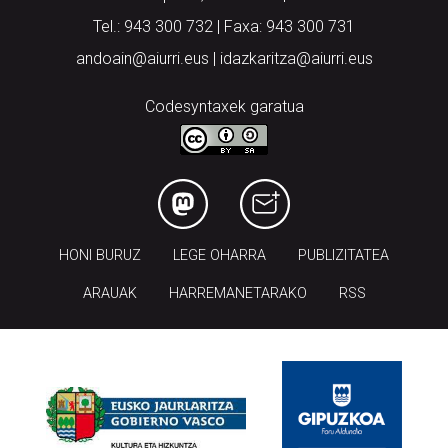
Tel.: 943 300 732 | Faxa: 943 300 731
andoain@aiurri.eus | idazkaritza@aiurri.eus
Codesyntaxek garatua
HONI BURUZ
LEGE OHARRA
PUBLIZITATEA
ARAUAK
HARREMANETARAKO
RSS