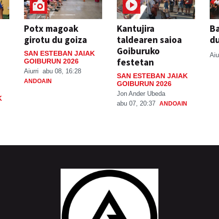
Potx magoak
Kantujira
Ba
girotu du goiza
taldearen saioa
d
Goiburuko
SAN ESTEBAN JAIAK
Aiu
festetan
GOIBURUN 2026
Aiurri
abu 08, 16:28
SAN ESTEBAN JAIAK
ANDOAIN
GOIBURUN 2026
Jon Ander Ubeda
K
abu 07, 20:37
ANDOAIN