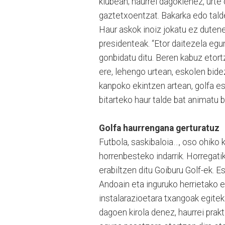
klubean; haurrei dagokienez, urte
gaztetxoentzat. Bakarka edo talde
Haur askok inoiz jokatu ez dutene
presidenteak. “Etor daitezela egu
gonbidatu ditu. Beren kabuz etortz
ere, lehengo urtean, eskolen bid
kanpoko ekintzen artean, golfa es
bitarteko haur talde bat animatu 
Golfa haurrengana gerturatuz
Futbola, saskibaloia…, oso ohiko k
horrenbesteko indarrik. Horregatik
erabiltzen ditu Goiburu Golf-ek. 
Andoain eta inguruko herrietako e
instalarazioetara txangoak egitek
dagoen kirola denez, haurrei prak