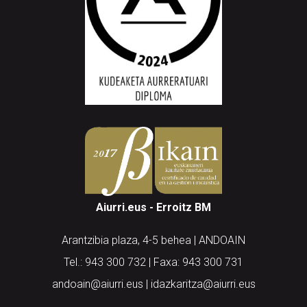
Aiurri.eus - Erroitz BM
Arantzibia plaza, 4-5 behea | ANDOAIN
Tel.: 943 300 732 | Faxa: 943 300 731
andoain@aiurri.eus | idazkaritza@aiurri.eus