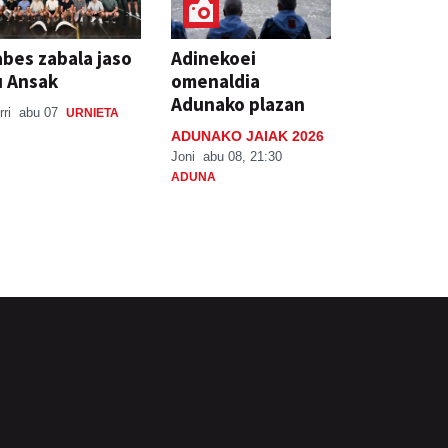
bes zabala jaso
Adinekoei
u Ansak
omenaldia
Adunako plazan
rri
abu 07
URNIETA
ADUNAKO JAIAK 2026
Joni
abu 08, 21:30
ADUNA