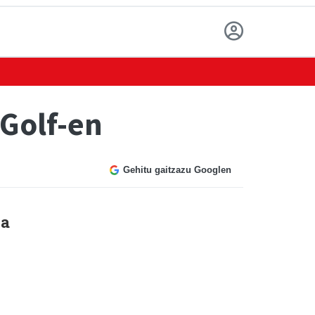
Golf-en
Gehitu gaitzazu Googlen
la