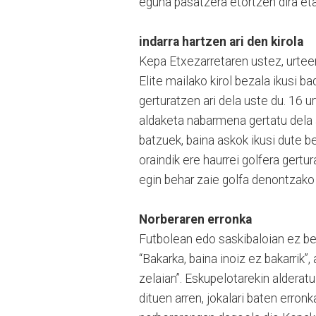
eguna pasatzera etortzen dira eta 
indarra hartzen ari den kirola
Kepa Etxezarretaren ustez, urtee
Elite mailako kirol bezala ikusi b
gerturatzen ari dela uste du. 16 
aldaketa nabarmena gertatu dela a
batzuek, baina askok ikusi dute b
oraindik ere haurrei golfera gertu
egin behar zaie golfa denontzako 
Norberaren erronka
Futbolean edo saskibaloian ez bez
“Bakarka, baina inoiz ez bakarrik”,
zelaian”. Eskupelotarekin alderat
dituen arren, jokalari baten erronk