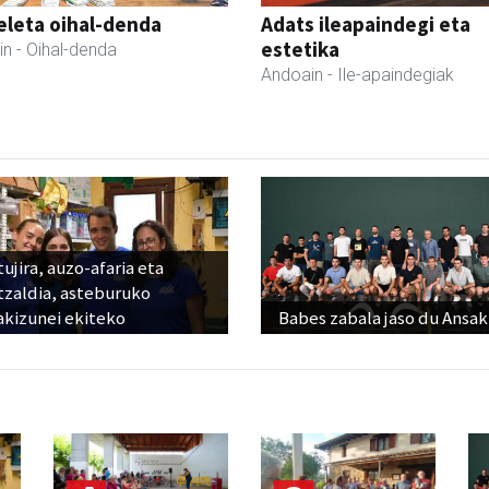
eleta oihal-denda
Adats ileapaindegi eta
estetika
in
- Oihal-denda
Andoain
- Ile-apaindegiak
ujira, auzo-afaria eta
tzaldia, asteburuko
akizunei ekiteko
Babes zabala jaso du Ansak