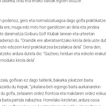
taldeka, ordu eta erdiko saioak egiten dituzte”.
n poderioz, gero eta normalizatuagoa dago golfa praktikatze
ada ere, muga edo mito hori gainditzen ari dela eta jendea
urte daramatza Goiburu Golf Klubak lanean eta urteetan
dierazi du: “Oraindik ere aberatsentzako kirola dela uste du
este edozein kirol praktikatzea bezalakoa dela”. Dena den,
ratzeko ardura dutela dio: “Gazteei, helduei eta eskolei erakut
moduko kirola dela”.
ala, golfean ez dago talderik, bakarka jokatzen baita.
 azaldu du Kepak, “jokalaria beti egongo baita aurkariarekin
u du golfa, zelaiaren ordez frontoia eta makilaren ordez esku
a baita partida irabaztea. Horrelako kiroletan, ardura osoa