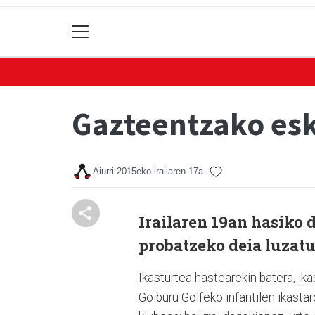
Gazteentzako esk
Aiurri
2015eko irailaren 17a
Irailaren 19an hasiko 
probatzeko deia luzatu
Ikasturtea hastearekin batera, ika
Goiburu Golfeko infantilen ikasta