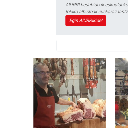
AIURRI hedabideak eskualdeko n
tokiko albisteak euskaraz lan
Egin AIURRIkide!