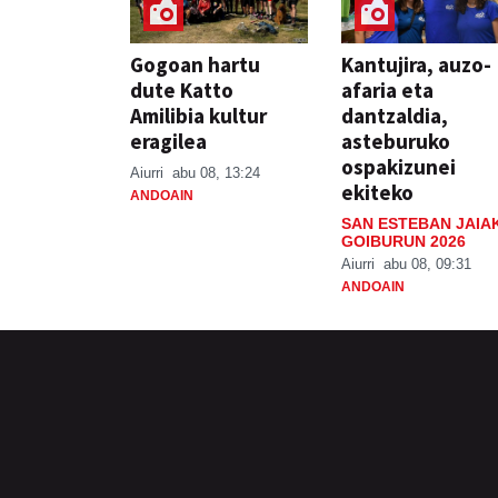
Gogoan hartu
Kantujira, auzo-
dute Katto
afaria eta
Amilibia kultur
dantzaldia,
eragilea
asteburuko
ospakizunei
Aiurri
abu 08, 13:24
ekiteko
ANDOAIN
SAN ESTEBAN JAIA
GOIBURUN 2026
Aiurri
abu 08, 09:31
ANDOAIN