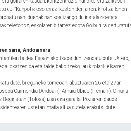
 eta golfaren kasuan, kontzentrazio handiko eta zailtasun
atu du: “Kanpotik oso erraz ikusten den arren, kirol zailenen
a probatu nahi duenak nahikoa izango du instalazioetara
ak telefonoz, eskolaren bitartez edota Goiburura gerturatut
ren saria, Andoainera
fantilen taldea Espainiako txapeldun izendatu dute. Urtero,
oa jokatzen da eta talde bakoitzeko lau kirolarik elkarren
okatu dute, bi eguneko torneoan: abuztuaren 26 eta 27an,
oseba Garmendia (Andoain), Amaia Ubide (Hernani), Oihana
Begiristain (Tolosa) izan dira garaile. Pozarren daude
identearen ustetan, maila altua dutela erakutsi dute.