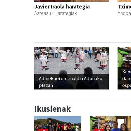
Javier Iraola harategia
Txim
Asteasu
- Harategiak
Andoa
Kant
Adinekoei omenaldia Adunako
dan
plazan
osp
Ikusienak