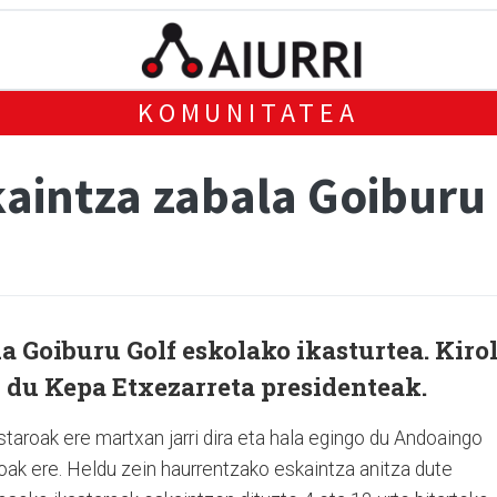
KOMUNITATEA
aintza zabala Goiburu 
da Goiburu Golf eskolako ikasturtea. Kiro
 du Kepa Etxezarreta presidenteak.
staroak ere martxan jarri dira eta hala egingo du Andoaingo
roak ere. Heldu zein haurrentzako eskaintza anitza dute