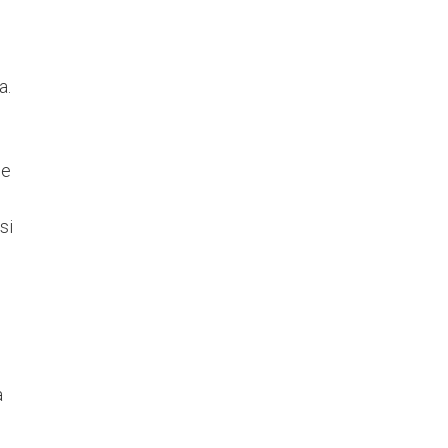
a.
te
si
a