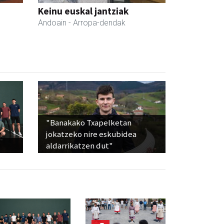
Keinu euskal jantziak
Andoain
- Arropa-dendak
"Banakako Txapelketan
jokatzeko nire eskubidea
aldarrikatzen dut"