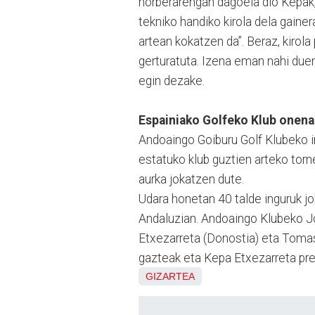
norberarengan dagoela dio Kepak,
tekniko handiko kirola dela gainer
artean kokatzen da”. Beraz, kirol
gerturatuta. Izena eman nahi duen
egin dezake.
Espainiako Golfeko Klub onena
Andoaingo Goiburu Golf Klubeko in
estatuko klub guztien arteko torne
aurka jokatzen dute.
Udara honetan 40 talde inguruk j
Andaluzian. Andoaingo Klubeko J
Etxezarreta (Donostia) eta Tomas 
gazteak eta Kepa Etxezarreta pres
GIZARTEA