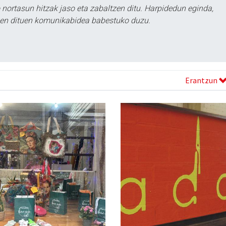
ortasun hitzak jaso eta zabaltzen ditu. Harpidedun eginda,
tzen dituen komunikabidea babestuko duzu.
Erantzun