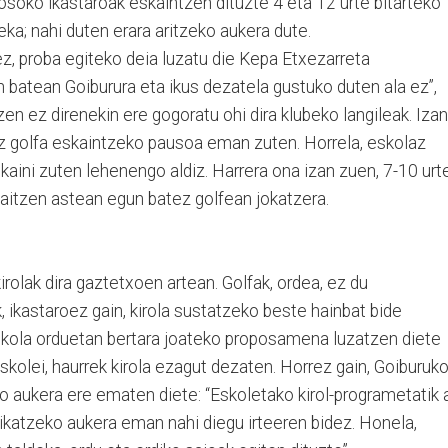
 osoko ikastaroak eskaintzen dituzte 4 eta 12 urte bitarteko
ka; nahi duten erara aritzeko aukera dute.
z, proba egiteko deia luzatu die Kepa Etxezarreta
n batean Goiburura eta ikus dezatela gustuko duten ala ez”,
en ez direnekin ere gogoratu ohi dira klubeko langileak. Izan
ez golfa eskaintzeko pausoa eman zuten. Horrela, eskolaz
kaini zuten lehenengo aldiz. Harrera ona izan zuen, 7-10 urt
baitzen astean egun batez golfean jokatzera.
irolak dira gaztetxoen artean. Golfak, ordea, ez du
, ikastaroez gain, kirola sustatzeko beste hainbat bide
Eskola orduetan bertara joateko proposamena luzatzen diete
skolei, haurrek kirola ezagut dezaten. Horrez gain, Goiburuk
o aukera ere ematen diete: “Eskoletako kirol-programetatik 
tikatzeko aukera eman nahi diegu irteeren bidez. Honela,