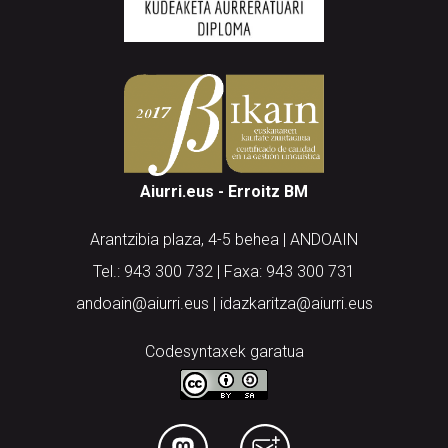
Aiurri.eus - Erroitz BM
Arantzibia plaza, 4-5 behea | ANDOAIN
Tel.: 943 300 732 | Faxa: 943 300 731
andoain@aiurri.eus | idazkaritza@aiurri.eus
Codesyntaxek garatua