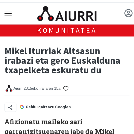
KOMUNITATEA
Mikel Iturriak Altsasun
irabazi eta gero Euskalduna
txapelketa eskuratu du
Aiurri
2015eko irailaren 15a
Gehitu gaitzazu Googlen
Afizionatu mailako sari
garrantzitsuenaren jabe da Mikel