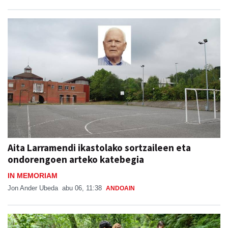
Aita Larramendi ikastolako sortzaileen eta
ondorengoen arteko katebegia
IN MEMORIAM
Jon Ander Ubeda
abu 06, 11:38
ANDOAIN