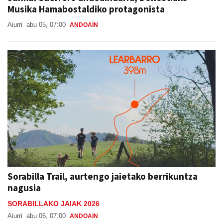
Musika Hamabostaldiko protagonista
Aiurri
abu 05, 07:00
ANDOAIN
Sorabilla Trail, aurtengo jaietako berrikuntza
nagusia
SORABILLAKO JAIAK 2026
Aiurri
abu 06, 07:00
ANDOAIN