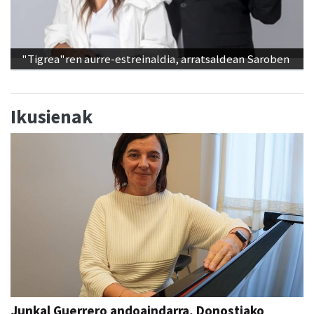
"Tigrea"ren aurre-estreinaldia, arratsaldean Saroben
Ikusienak
Junkal Guerrero andoaindarra, Donostiako