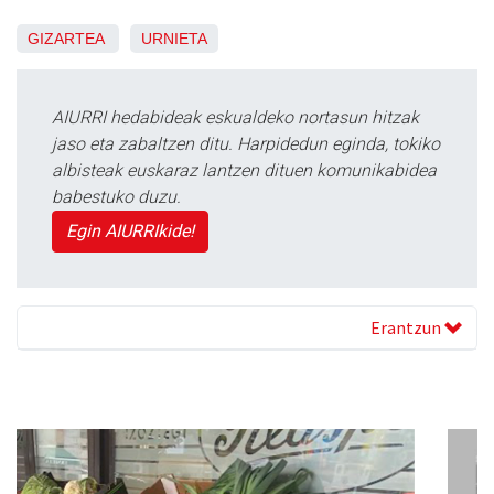
GIZARTEA
URNIETA
AIURRI hedabideak eskualdeko nortasun hitzak
jaso eta zabaltzen ditu. Harpidedun eginda, tokiko
albisteak euskaraz lantzen dituen komunikabidea
babestuko duzu.
Egin AIURRIkide!
Erantzun