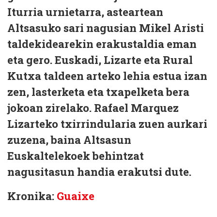
Iturria urnietarra, asteartean
Altsasuko sari nagusian Mikel Aristi
taldekidearekin erakustaldia eman
eta gero. Euskadi, Lizarte eta Rural
Kutxa taldeen arteko lehia estua izan
zen, lasterketa eta txapelketa bera
jokoan zirelako. Rafael Marquez
Lizarteko txirrindularia zuen aurkari
zuzena, baina Altsasun
Euskaltelekoek behintzat
nagusitasun handia erakutsi dute.
Kronika:
Guaixe