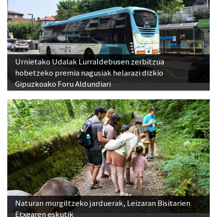
Urnietako Udalak Lurraldebusen zerbitzua
hobetzeko premia nagusiak helarazi dizkio
Gipuzkoako Foru Aldundiari
Naturan murgiltzeko jarduerak, Leizaran Bisitarien
Etxearen eskutik