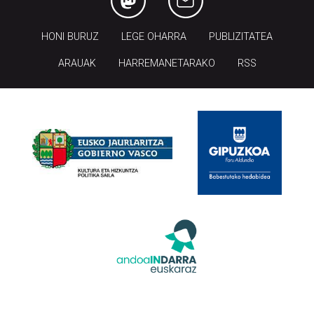
HONI BURUZ
LEGE OHARRA
PUBLIZITATEA
ARAUAK
HARREMANETARAKO
RSS