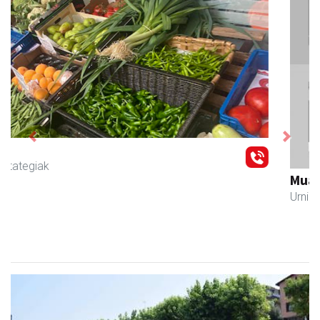
Previous
Next
Muazpi harategia
Urnieta
- Harategiak