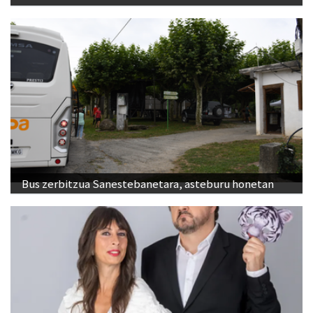
Bus zerbitzua Sanestebanetara, asteburu honetan