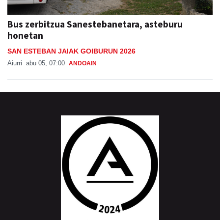
Bus zerbitzua Sanestebanetara, asteburu
honetan
SAN ESTEBAN JAIAK GOIBURUN 2026
Aiurri
abu 05, 07:00
ANDOAIN