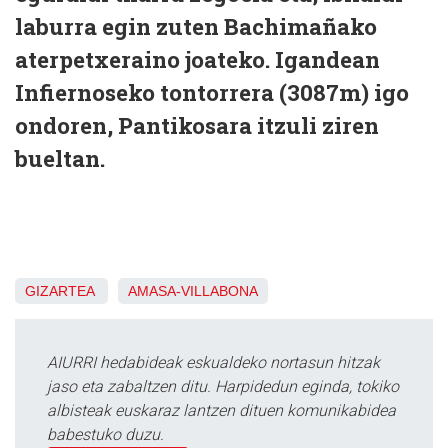
laburra egin zuten Bachimañako
aterpetxeraino joateko. Igandean
Infiernoseko tontorrera (3087m) igo
ondoren, Pantikosara itzuli ziren
bueltan.
GIZARTEA
AMASA-VILLABONA
AIURRI hedabideak eskualdeko nortasun hitzak
jaso eta zabaltzen ditu. Harpidedun eginda, tokiko
albisteak euskaraz lantzen dituen komunikabidea
babestuko duzu.