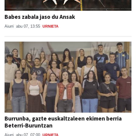
Babes zabala jaso du Ansak
Aiurri
abu 07, 13:55
URNIETA
Burrunba, gazte euskaltzaleen ekimen berria
Beterri-Buruntzan
Aiurri
abu 07, 07:00
URNIETA