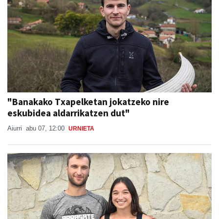
"Banakako Txapelketan jokatzeko nire
eskubidea aldarrikatzen dut"
Aiurri
abu 07, 12:00
URNIETA