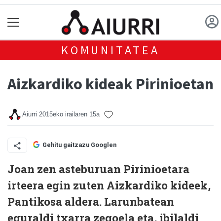
KOMUNITATEA
Aizkardiko kideak Pirinioetan
Aiurri
2015eko irailaren 15a
Gehitu gaitzazu Googlen
Joan zen asteburuan Pirinioetara
irteera egin zuten Aizkardiko kideek,
Pantikosa aldera. Larunbatean
eguraldi txarra zegoela eta, ibilaldi