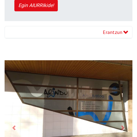
Egin AIURRIkide!
Erantzun
Previous
Next