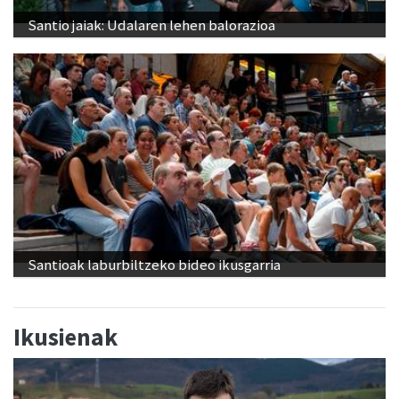
Santio jaiak: Udalaren lehen balorazioa
Santioak laburbiltzeko bideo ikusgarria
Ikusienak