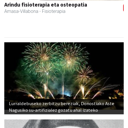
Sahatsa belar-denda eta dietetika zentrua
Amasa-Villabona
- Belar-denda
Lurraldebuseko zerbitzu bereziak, Donostiako Aste
Nagusiko su-artifizialez gozatu ahal izateko