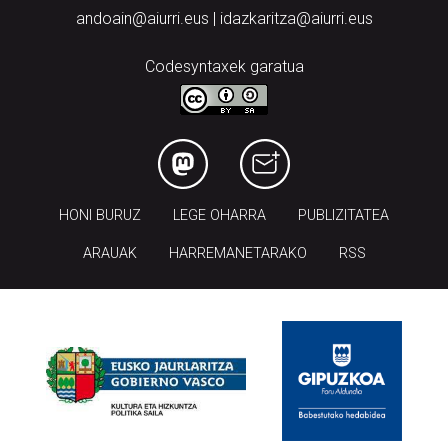
andoain@aiurri.eus | idazkaritza@aiurri.eus
Codesyntaxek garatua
HONI BURUZ
LEGE OHARRA
PUBLIZITATEA
ARAUAK
HARREMANETARAKO
RSS