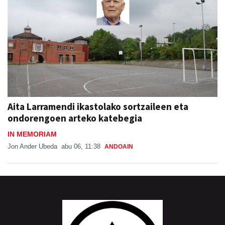
Aita Larramendi ikastolako sortzaileen eta
ondorengoen arteko katebegia
IN MEMORIAM
Jon Ander Ubeda
abu 06, 11:38
ANDOAIN