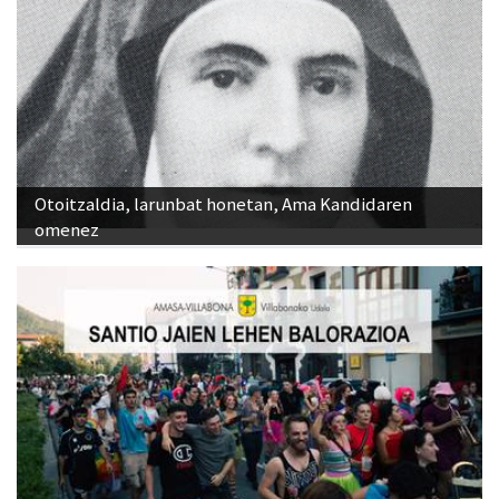
Otoitzaldia, larunbat honetan, Ama Kandidaren
omenez