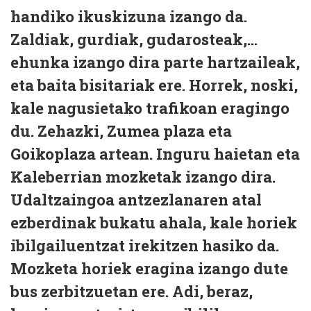
handiko ikuskizuna izango da.
Zaldiak, gurdiak, gudarosteak,...
ehunka izango dira parte hartzaileak,
eta baita bisitariak ere. Horrek, noski,
kale nagusietako trafikoan eragingo
du. Zehazki, Zumea plaza eta
Goikoplaza artean. Inguru haietan eta
Kaleberrian mozketak izango dira.
Udaltzaingoa antzezlanaren atal
ezberdinak bukatu ahala, kale horiek
ibilgailuentzat irekitzen hasiko da.
Mozketa horiek eragina izango dute
bus zerbitzuetan ere. Adi, beraz,