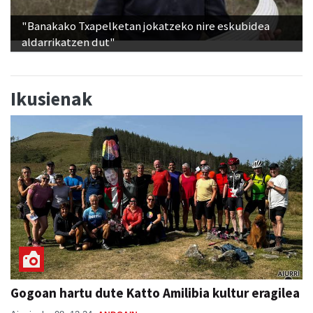
"Banakako Txapelketan jokatzeko nire eskubidea
aldarrikatzen dut"
Ikusienak
Gogoan hartu dute Katto Amilibia kultur eragilea