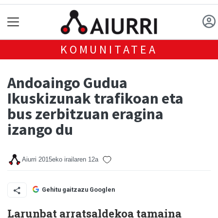
KOMUNITATEA
Andoaingo Gudua
Ikuskizunak trafikoan eta
bus zerbitzuan eragina
izango du
Aiurri
2015eko irailaren 12a
Gehitu gaitzazu Googlen
Larunbat arratsaldekoa tamaina