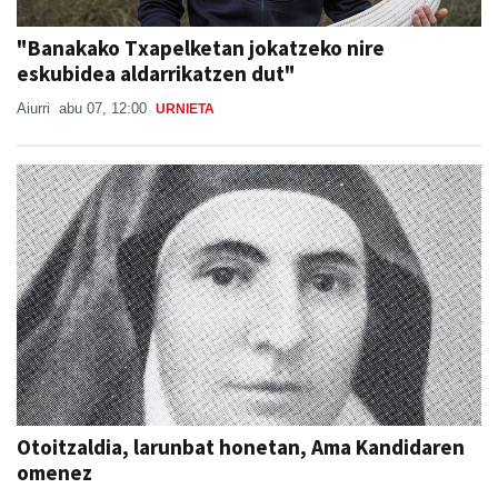
"Banakako Txapelketan jokatzeko nire
eskubidea aldarrikatzen dut"
Aiurri
abu 07, 12:00
URNIETA
Otoitzaldia, larunbat honetan, Ama Kandidaren
omenez