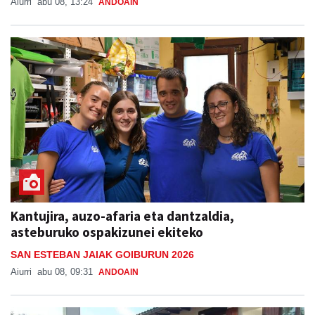
Aiurri
abu 08, 13:24
ANDOAIN
Kantujira, auzo-afaria eta dantzaldia,
asteburuko ospakizunei ekiteko
SAN ESTEBAN JAIAK GOIBURUN 2026
Aiurri
abu 08, 09:31
ANDOAIN