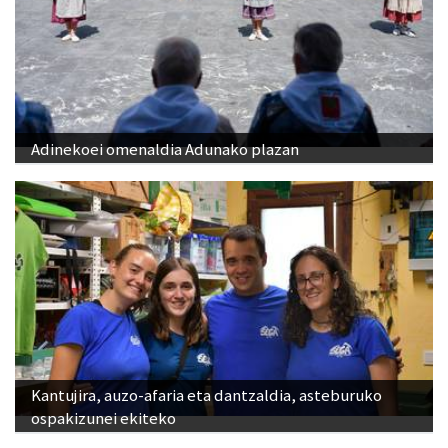
Adinekoei omenaldia Adunako plazan
Kantujira, auzo-afaria eta dantzaldia, asteburuko
ospakizunei ekiteko