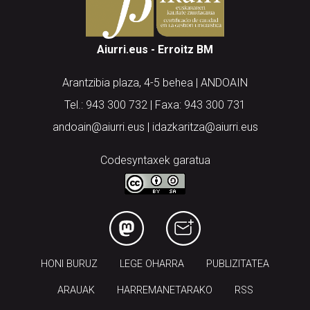
Aiurri.eus - Erroitz BM
Arantzibia plaza, 4-5 behea | ANDOAIN
Tel.: 943 300 732 | Faxa: 943 300 731
andoain@aiurri.eus | idazkaritza@aiurri.eus
Codesyntaxek garatua
HONI BURUZ
LEGE OHARRA
PUBLIZITATEA
ARAUAK
HARREMANETARAKO
RSS