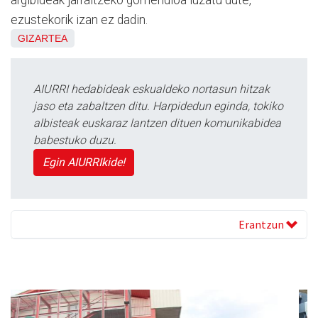
ezustekorik izan ez dadin.
GIZARTEA
AIURRI hedabideak eskualdeko nortasun hitzak
jaso eta zabaltzen ditu. Harpidedun eginda, tokiko
albisteak euskaraz lantzen dituen komunikabidea
babestuko duzu.
Egin AIURRIkide!
Erantzun