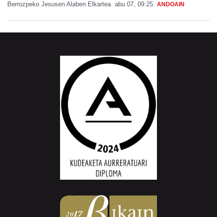
Berrozpeko Jesusen Alaben Elkartea
abu 07, 09:25
ANDOAIN