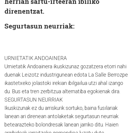
herrian sartu-irteeran ibiliko
direnentzat.
Segurtasun neurriak:
URNIETATIK ANDOAINERA
Urnietatik Andoainera ikuskizunaz gozatzera etorri nahi
duenak Leizotz industrigunean edota La Salle Berrozpe
ikastetxeko jolastoki irekian ibilgailua utzi ahal izango
du. Bus eta tren zerbitzua alternatiba egokienak dira.
SEGURTASUN NEURRIAK
Ikuskizunak ez du arriskurik sortuko, baina fusilariak
lanean ari direnean antolaketak segurtasun neurriak
betearazteko bolondresak lanean jarriko ditu. Haien
argibideak jarraitzeko gomendioa luzatu dute,