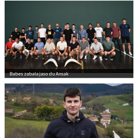
Babes zabala jaso du Ansak