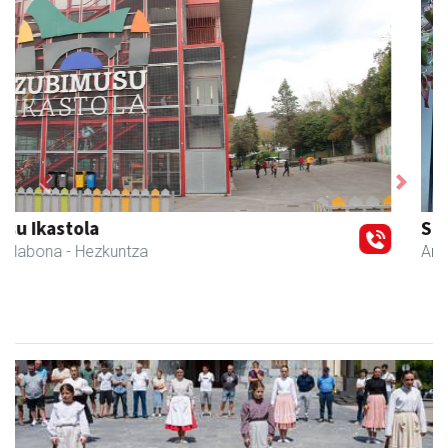
Previous
Next
Sahatsa belar-denda eta dietetika zentrua
Amasa-Villabona
- Belar-denda