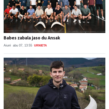
Babes zabala jaso du Ansak
Aiurri
abu 07, 13:55
URNIETA