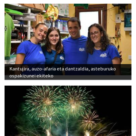
Kantujira, auzo-afaria eta dantzaldia, asteburuko
ospakizunei ekiteko