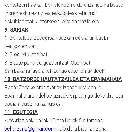
kontatzen hasita. Lehiakideen ardura izango da beste
inoren esku ez uztea eskubideak, eta irudi
eskubideetatik letorkeen erreklamazio oro.
9. SARIAK
1. Bentaldea Bodegioan bazkari edo afari bat bi
pertsonentzat.
2. Produktu lote bat.
3. Beste partaide guztiontzat: Opari bat.
Sari bakarra jaso ahal izango dute lehiakideek.
10. BATZORDE HAUTATZAILEA ETA EPAIMAHAIA
Behar Zanako ordezkariak izango dira epaile.
Epaimahaiaren deliberazioak isilpean gordeko dira eta
epaia aldaezina izango da.
11. EGUTEGIA
• Inskripzioak: Irailak 10 eta Urriak 6 bitartean
beharzana@gmail.com
helbidera bidaliz: Izena,