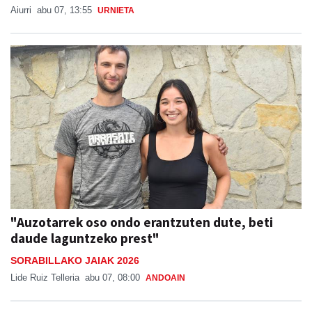
Aiurri
abu 07, 13:55
URNIETA
"Auzotarrek oso ondo erantzuten dute, beti
daude laguntzeko prest"
SORABILLAKO JAIAK 2026
Lide Ruiz Telleria
abu 07, 08:00
ANDOAIN