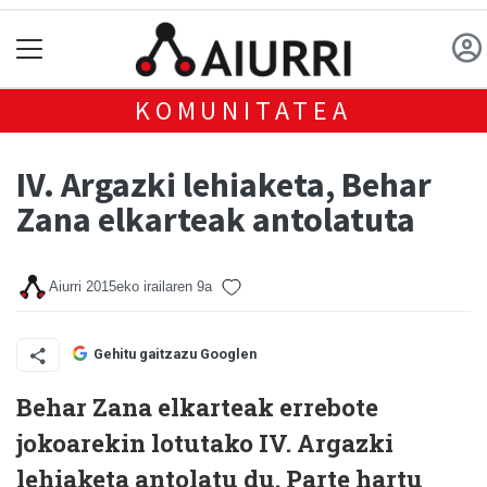
KOMUNITATEA
IV. Argazki lehiaketa, Behar
Zana elkarteak antolatuta
Aiurri
2015eko irailaren 9a
Gehitu gaitzazu Googlen
Behar Zana elkarteak errebote
jokoarekin lotutako IV. Argazki
lehiaketa antolatu du. Parte hartu