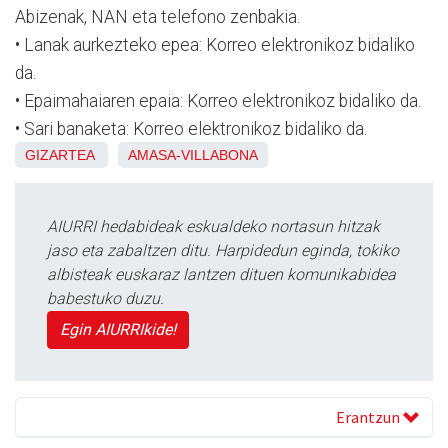
Abizenak, NAN eta telefono zenbakia.
• Lanak aurkezteko epea: Korreo elektronikoz bidaliko
da.
• Epaimahaiaren epaia: Korreo elektronikoz bidaliko da.
• Sari banaketa: Korreo elektronikoz bidaliko da.
GIZARTEA
AMASA-VILLABONA
AIURRI hedabideak eskualdeko nortasun hitzak
jaso eta zabaltzen ditu. Harpidedun eginda, tokiko
albisteak euskaraz lantzen dituen komunikabidea
babestuko duzu.
Egin AIURRIkide!
Erantzun