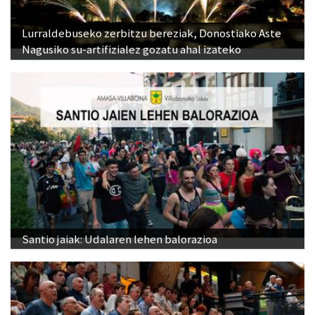
Lurraldebuseko zerbitzu bereziak, Donostiako Aste
Nagusiko su-artifizialez gozatu ahal izateko
Santio jaiak: Udalaren lehen balorazioa