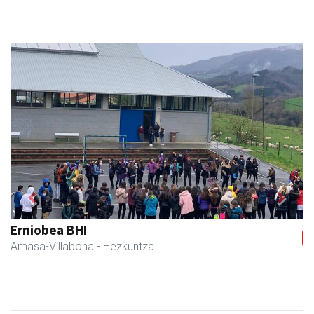
Previous
Next
Erniobea BHI
Amasa-Villabona
- Hezkuntza