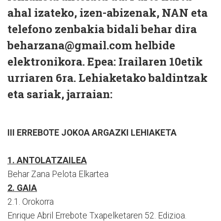
ahal izateko, izen-abizenak, NAN eta
telefono zenbakia bidali behar dira
beharzana@gmail.com
helbide
elektronikora. Epea: Irailaren 10etik
urriaren 6ra. Lehiaketako baldintzak
eta sariak, jarraian:
III ERREBOTE JOKOA ARGAZKI LEHIAKETA
1. ANTOLATZAILEA
Behar Zana Pelota Elkartea
2. GAIA
2.1. Orokorra
Enrique Abril Errebote Txapelketaren 52. Edizioa.