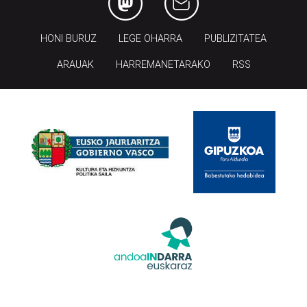
HONI BURUZ
LEGE OHARRA
PUBLIZITATEA
ARAUAK
HARREMANETARAKO
RSS