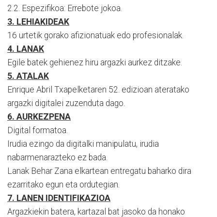
2.2. Espezifikoa: Errebote jokoa.
3. LEHIAKIDEAK
16 urtetik gorako afizionatuak edo profesionalak.
4. LANAK
Egile batek gehienez hiru argazki aurkez ditzake.
5. ATALAK
Enrique Abril Txapelketaren 52. edizioan ateratako
argazki digitalei zuzenduta dago.
6. AURKEZPENA
Digital formatoa.
Irudia ezingo da digitalki manipulatu, irudia
nabarmenarazteko ez bada.
Lanak Behar Zana elkartean entregatu baharko dira
ezarritako egun eta ordutegian.
7. LANEN IDENTIFIKAZIOA
Argazkiekin batera, kartazal bat jasoko da honako