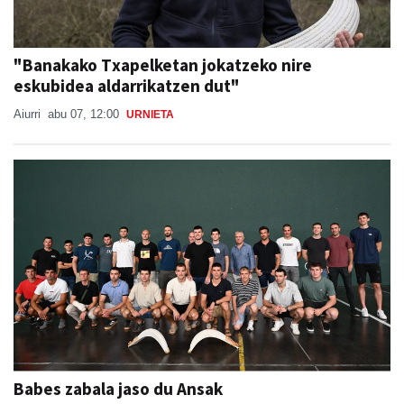
"Banakako Txapelketan jokatzeko nire
eskubidea aldarrikatzen dut"
Aiurri
abu 07, 12:00
URNIETA
Babes zabala jaso du Ansak