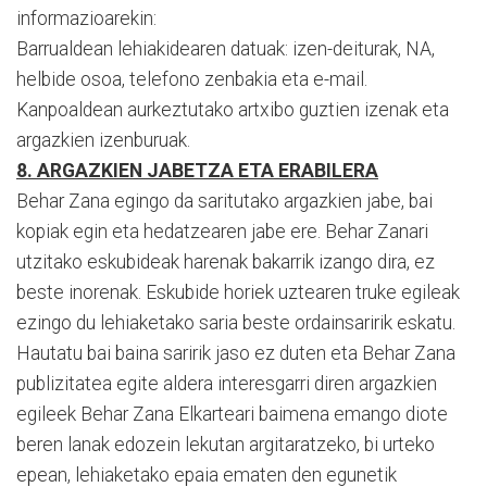
informazioarekin:
Barrualdean lehiakidearen datuak: izen-deiturak, NA,
helbide osoa, telefono zenbakia eta e-mail.
Kanpoaldean aurkeztutako artxibo guztien izenak eta
argazkien izenburuak.
8. ARGAZKIEN JABETZA ETA ERABILERA
Behar Zana egingo da saritutako argazkien jabe, bai
kopiak egin eta hedatzearen jabe ere. Behar Zanari
utzitako eskubideak harenak bakarrik izango dira, ez
beste inorenak. Eskubide horiek uztearen truke egileak
ezingo du lehiaketako saria beste ordainsaririk eskatu.
Hautatu bai baina saririk jaso ez duten eta Behar Zana
publizitatea egite aldera interesgarri diren argazkien
egileek Behar Zana Elkarteari baimena emango diote
beren lanak edozein lekutan argitaratzeko, bi urteko
epean, lehiaketako epaia ematen den egunetik