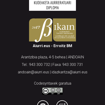
Aiurri.eus - Erroitz BM
Arantzibia plaza, 4-5 behea | ANDOAIN
Tel.: 943 300 732 | Faxa: 943 300 731
andoain@aiurri.eus | idazkaritza@aiurri.eus
Codesyntaxek garatua