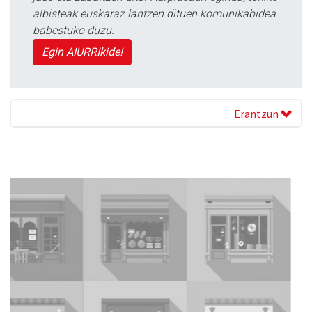
albisteak euskaraz lantzen dituen komunikabidea
babestuko duzu.
Egin AIURRIkide!
Erantzun