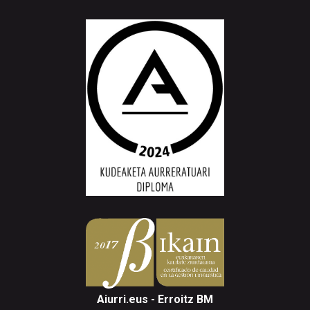
Aiurri.eus - Erroitz BM
Arantzibia plaza, 4-5 behea | ANDOAIN