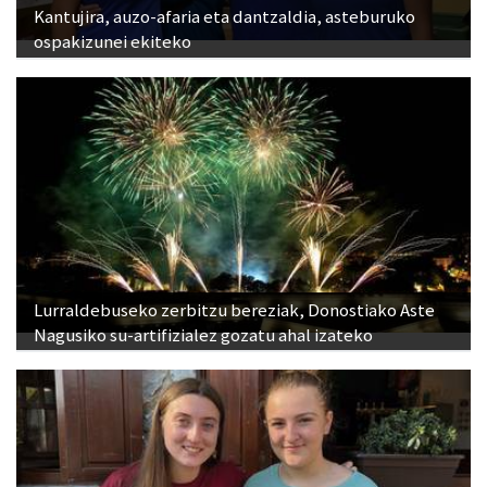
Lurraldebuseko zerbitzu bereziak, Donostiako Aste
Nagusiko su-artifizialez gozatu ahal izateko