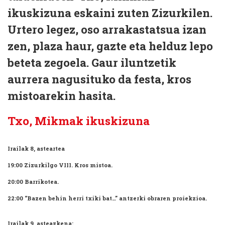
ikuskizuna eskaini zuten Zizurkilen.
Urtero legez, oso arrakastatsua izan
zen, plaza haur, gazte eta helduz lepo
beteta zegoela. Gaur iluntzetik
aurrera nagusituko da festa, kros
mistoarekin hasita.
Txo, Mikmak ikuskizuna
Irailak 8, asteartea
19:00 Zizurkilgo VIII. Kros mistoa.
20:00 Barrikotea.
22:00 “Bazen behin herri txiki bat…” antzerki obraren proiekzioa.
Irailak 9, asteazkena: