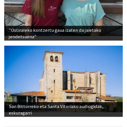
"Ostiraleko kontzertu gaua izaten da jaietako
jendetsuena"
San Bittorreko eta Santa Vitoriako audiogidak,
eskuragarri
Ikusienak