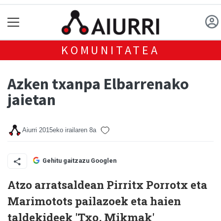
KOMUNITATEA
Azken txanpa Elbarrenako
jaietan
Aiurri
2015eko irailaren 8a
Gehitu gaitzazu Googlen
Atzo arratsaldean Pirritx Porrotx eta
Marimotots pailazoek eta haien
taldekideek 'Txo, Mikmak'