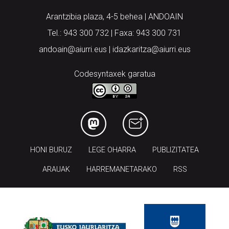
Tel.: 943 300 732 | Faxa: 943 300 731
andoain@aiurri.eus | idazkaritza@aiurri.eus
Codesyntaxek garatua
HONI BURUZ
LEGE OHARRA
PUBLIZITATEA
ARAUAK
HARREMANETARAKO
RSS