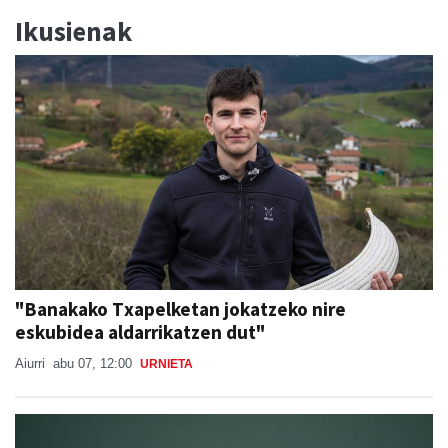
"Banakako Txapelketan jokatzeko nire
eskubidea aldarrikatzen dut"
Aiurri
abu 07, 12:00
URNIETA