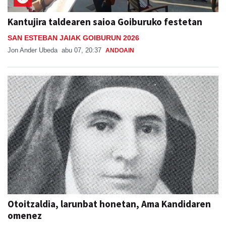
Kantujira taldearen saioa Goiburuko festetan
SAN ESTEBAN JAIAK GOIBURUN 2026
Jon Ander Ubeda
abu 07, 20:37
ANDOAIN
Otoitzaldia, larunbat honetan, Ama Kandidaren
omenez
Berrozpeko Jesusen Alaben Elkartea
abu 07, 09:25
ANDOAIN