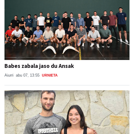
Babes zabala jaso du Ansak
Aiurri
abu 07, 13:55
URNIETA