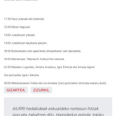
11:30 Haur jolasak eta tailerrak.
12:00 Meza nagusia.
13:00 Jubilatuen jokoak.
14:00 Jubilatuen bazkaria plazan.
18:00 Balkoietako lore apainketa lehiaketaren sari banaketa.
19:00 Mariatxiak, “Mariachi Azteca"ren eskutik.
22:00 Maialen Lujanbio, Amets Arzallus, Igor Elortza eta Amaia Agirre
Gai-jartzailea: Igotz Alkorta.
00:00 Melokotoiaren hileta eta lur-ematea (luto-jantziekin etortzea eskatu dute).
GIZARTEA
ZIZURKIL
AIURRI hedabideak eskualdeko nortasun hitzak
jaso eta zabaltzen ditu. Harpidedun eginda, tokiko