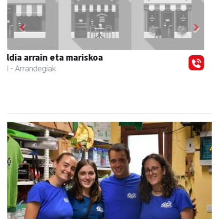
Previous
Next
Zubimusu Ikastola
Zizurkil
- Hezkuntza
Kantujira, auzo-afaria eta dantzaldia, asteburuko
ospakizunei ekiteko