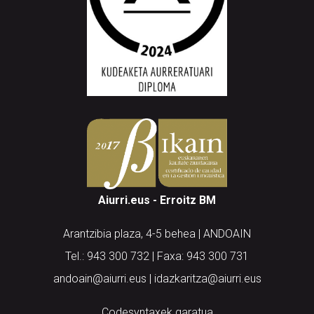
Aiurri.eus - Erroitz BM
Arantzibia plaza, 4-5 behea | ANDOAIN
Tel.: 943 300 732 | Faxa: 943 300 731
andoain@aiurri.eus | idazkaritza@aiurri.eus
Codesyntaxek garatua