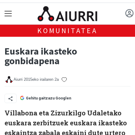
KOMUNITATEA
Euskara ikasteko
gonbidapena
Aiurri
2015eko irailaren 2a
Gehitu gaitzazu Googlen
Villabona eta Zizurkilgo Udaletako
euskara zerbitzuek euskara ikasteko
eskaintza zabala eskaini dute urtero