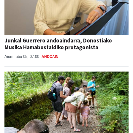
Junkal Guerrero andoaindarra, Donostiako
Musika Hamabostaldiko protagonista
Aiurri
abu 05, 07:00
ANDOAIN