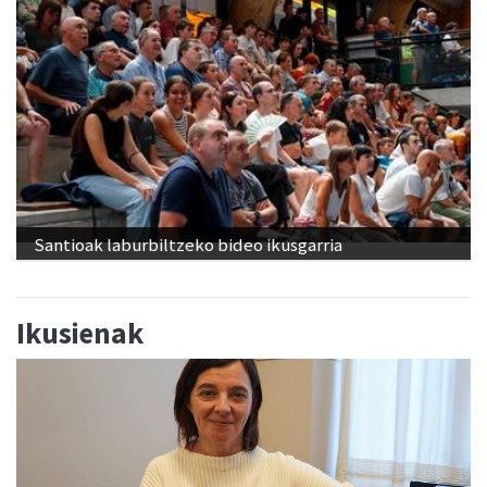
Santioak laburbiltzeko bideo ikusgarria
Ikusienak