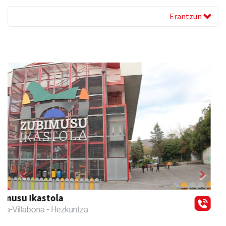
Erantzun
Previous
Next
Eizmendi anaiak
Amasa-Villabona
- Armategia