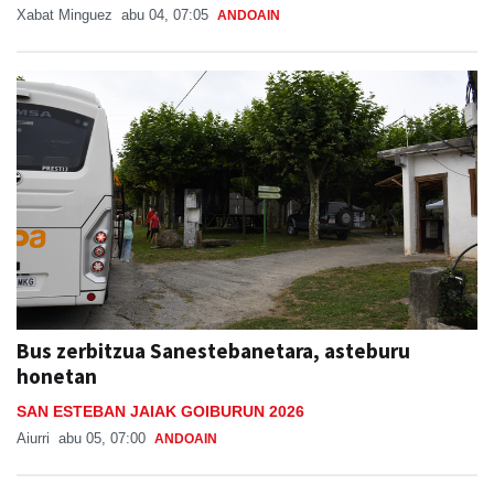
Xabat Minguez
abu 04, 07:05
ANDOAIN
Bus zerbitzua Sanestebanetara, asteburu
honetan
SAN ESTEBAN JAIAK GOIBURUN 2026
Aiurri
abu 05, 07:00
ANDOAIN