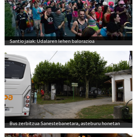
Santio jaiak: Udalaren lehen balorazioa
Bus zerbitzua Sanestebanetara, asteburu honetan