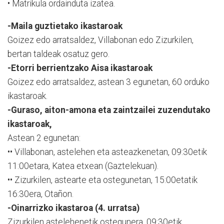
• Matrikula ordainduta izatea.
-Maila guztietako ikastaroak
Goizez edo arratsaldez, Villabonan edo Zizurkilen,
bertan taldeak osatuz gero.
-Etorri berrientzako Aisa ikastaroak
Goizez edo arratsaldez, astean 3 egunetan, 60 orduko
ikastaroak.
-Guraso, aiton-amona eta zaintzailei zuzendutako
ikastaroak,
Astean 2 egunetan:
•• Villabonan, astelehen eta asteazkenetan, 09:30etik
11:00etara, Katea etxean (Gaztelekuan).
•• Zizurkilen, astearte eta ostegunetan, 15:00etatik
16:30era, Otañon.
-Oinarrizko ikastaroa (4. urratsa)
Zizurkilen astelehenetik ostegunera, 09:30etik