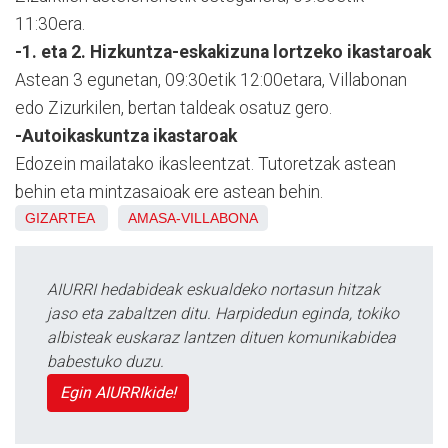
11:30era.
-1. eta 2. Hizkuntza-eskakizuna lortzeko ikastaroak
Astean 3 e
gunetan, 09:30etik 12:00etara, Villabonan
edo Zizurkilen, bertan
taldeak osatuz gero.
-Autoikaskuntza ikastaroak
Edozein mailatako ikasleentzat. Tutoretzak astean
behin eta mintzasaioak ere astean behin.
GIZARTEA
AMASA-VILLABONA
AIURRI hedabideak eskualdeko nortasun hitzak
jaso eta zabaltzen ditu. Harpidedun eginda, tokiko
albisteak euskaraz lantzen dituen komunikabidea
babestuko duzu.
Egin AIURRIkide!