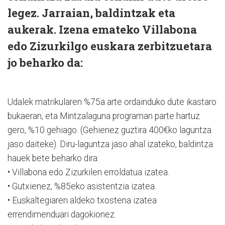
legez. Jarraian, baldintzak eta
aukerak. Izena emateko Villabona
edo Zizurkilgo euskara zerbitzuetara
jo beharko da:
Udalek matrikularen %75a arte ordainduko dute ikastaro
bukaeran, eta Mintzalaguna programan parte hartuz
gero, %10 gehiago. (Gehienez guztira 400€ko laguntza
jaso daiteke). Diru-laguntza jaso ahal izateko, baldintza
hauek bete beharko dira:
• Villabona edo Zizurkilen erroldatua
izatea.
• Gutxienez, %85eko asistentzia izatea.
• Euskaltegiaren aldeko txostena iza
tea
errendimenduari dagokionez.