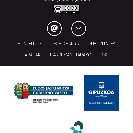
HONI BURUZ
LEGE OHARRA
PUBLIZITATEA
ARAUAK
HARREMANETARAKO
RSS