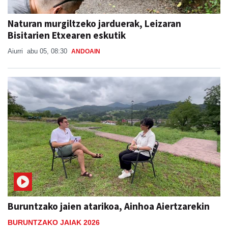
Naturan murgiltzeko jarduerak, Leizaran
Bisitarien Etxearen eskutik
Aiurri
abu 05, 08:30
ANDOAIN
Buruntzako jaien atarikoa, Ainhoa Aiertzarekin
BURUNTZAKO JAIAK 2026