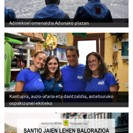
Adinekoei omenaldia Adunako plazan
Kantujira, auzo-afaria eta dantzaldia, asteburuko
ospakizunei ekiteko