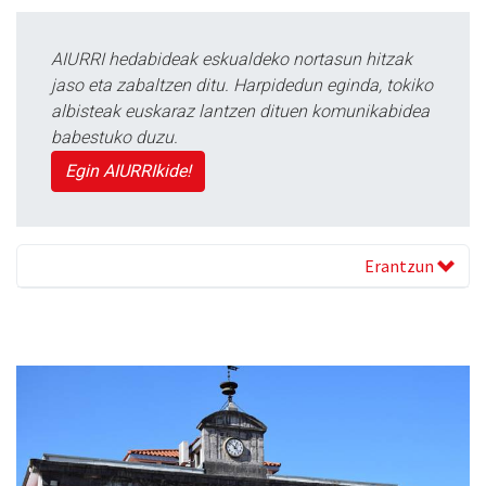
AIURRI hedabideak eskualdeko nortasun hitzak
jaso eta zabaltzen ditu. Harpidedun eginda, tokiko
albisteak euskaraz lantzen dituen komunikabidea
babestuko duzu.
Egin AIURRIkide!
Erantzun