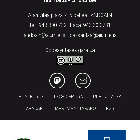
Aiurri.eus - Erroitz BM
Arantzibia plaza, 4-5 behea | ANDOAIN
Tel.: 943 300 732 | Faxa: 943 300 731
andoain@aiurri.eus | idazkaritza@aiurri.eus
Codesyntaxek garatua
HONI BURUZ
LEGE OHARRA
PUBLIZITATEA
ARAUAK
HARREMANETARAKO
RSS