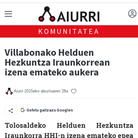
KOMUNITATEA
Villabonako Helduen
Hezkuntza Iraunkorrean
izena emateko aukera
Aiurri
2015eko abuztuaren 28a
Gehitu gaitzazu Googlen
Tolosaldeko Helduen Hezkuntza
Iraunkorra HHI-n izena emateko epea