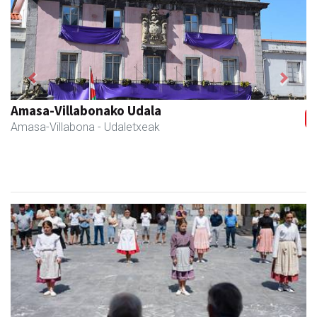
Previous
Next
Erniobea BHI
Amasa-Villabona
- Hezkuntza