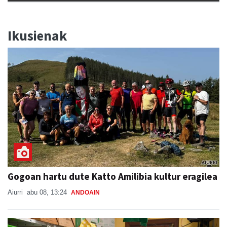
Ikusienak
Gogoan hartu dute Katto Amilibia kultur eragilea
Aiurri
abu 08, 13:24
ANDOAIN