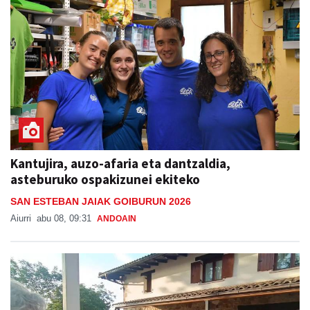
Kantujira, auzo-afaria eta dantzaldia,
asteburuko ospakizunei ekiteko
SAN ESTEBAN JAIAK GOIBURUN 2026
Aiurri
abu 08, 09:31
ANDOAIN