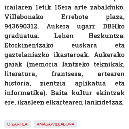
irailaren 1etik 15era arte zabalduko.
Villabonako Errebote plaza,
943690312. Aukera ugari: DBHko
graduatua. Lehen Hezkuntza.
Etorkinentzako euskara eta
gaztelaniazko ikastaroak. Aukerako
gaiak (memoria lantzeko teknikak,
literatura, frantsesa, artearen
historia, zientzia aplikatua eta
informatika). Baita kultur ekintzak
ere, ikasleen elkartearen lankidetzaz.
GIZARTEA
AMASA-VILLABONA