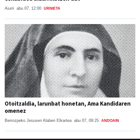
Aiurri
abu 07, 12:00
URNIETA
Otoitzaldia, larunbat honetan, Ama Kandidaren
omenez
Berrozpeko Jesusen Alaben Elkartea
abu 07, 09:25
ANDOAIN