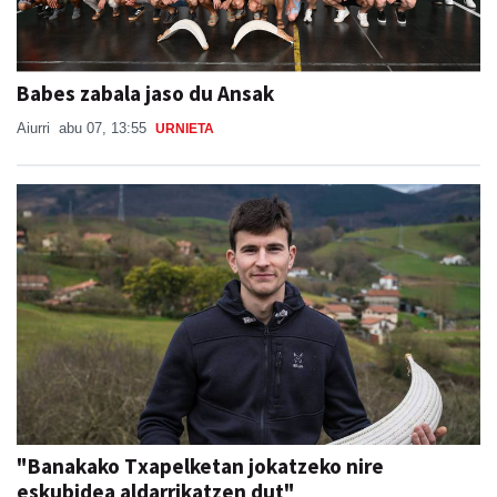
Babes zabala jaso du Ansak
Aiurri
abu 07, 13:55
URNIETA
"Banakako Txapelketan jokatzeko nire
eskubidea aldarrikatzen dut"