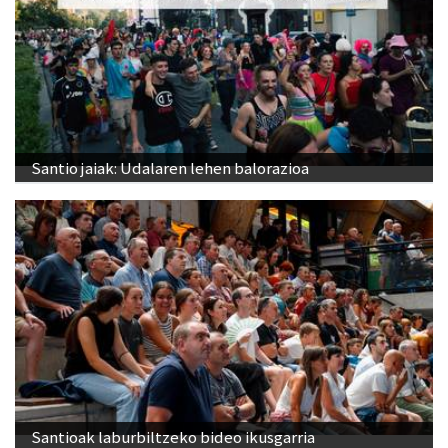
Santio jaiak: Udalaren lehen balorazioa
Santioak laburbiltzeko bideo ikusgarria