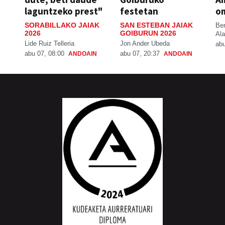
laguntzeko prest"
festetan
o
SORABILLAKO JAIAK
SAN ESTEBAN JAIAK
Be
2026
GOIBURUN 2026
Ala
Lide Ruiz Telleria
Jon Ander Ubeda
abu
abu 07, 08:00
abu 07, 20:37
ANDOAIN
ANDOAIN