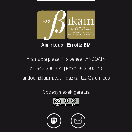
Aiurri.eus - Erroitz BM
Arantzibia plaza, 4-5 behea | ANDOAIN
Tel.: 943 300 732 | Faxa: 943 300 731
andoain@aiurri.eus | idazkaritza@aiurri.eus
Codesyntaxek garatua