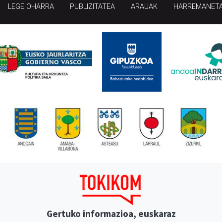
LEGE OHARRA
PUBLIZITATEA
ARAUAK
HARREMANET
Gertuko informazioa, euskaraz