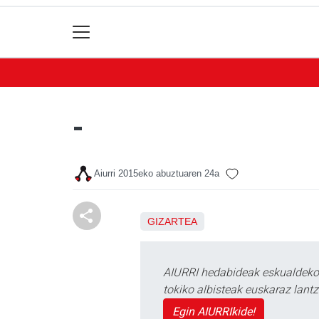
-
Aiurri
2015eko abuztuaren 24a
GIZARTEA
AIURRI hedabideak eskualdeko n
tokiko albisteak euskaraz lan
Egin AIURRIkide!