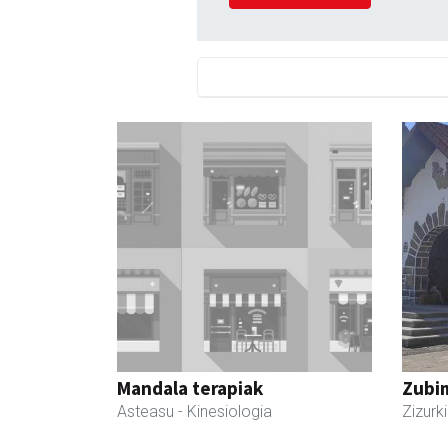
Mandala terapiak
Zubim
Asteasu
- Kinesiologia
Zizurki