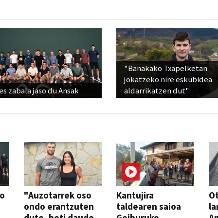
"Banakako Txapelketan
jokatzeko nire eskubidea
s zabala jaso du Ansak
aldarrikatzen dut"
so
"Auzotarrek oso
Kantujira
Ot
ondo erantzuten
taldearen saioa
la
dute, beti daude
Goiburuko
A