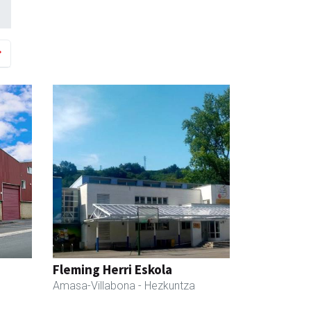
Fleming Herri Eskola
Amasa-Villabona
- Hezkuntza