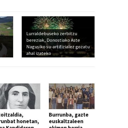
Lurraldebuseko zerbitzu
bereziak, Donostiako Aste
Nagusiko su-artifizialez gozatu
ahal izateko
oitzaldia,
Burrunba, gazte
runbat honetan,
euskaltzaleen
ma Kandidaren
ekimen berria