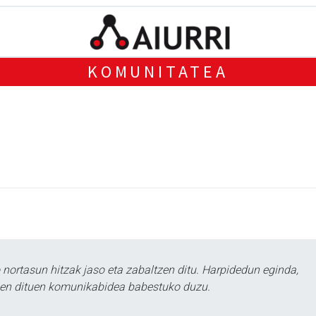
KOMUNITATEA
ortasun hitzak jaso eta zabaltzen ditu. Harpidedun eginda,
tzen dituen komunikabidea babestuko duzu.