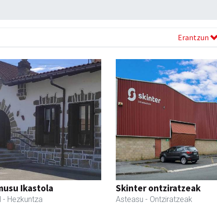
Erantzun
usu Ikastola
Skinter ontziratzeak
l
- Hezkuntza
Asteasu
- Ontziratzeak