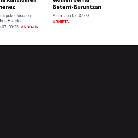
menez
Beterri-Buruntzan
rrozpeko Jesusen
Aiurri
abu 07, 07:00
ben Elkartea
URNIETA
 07, 09:25
ANDOAIN