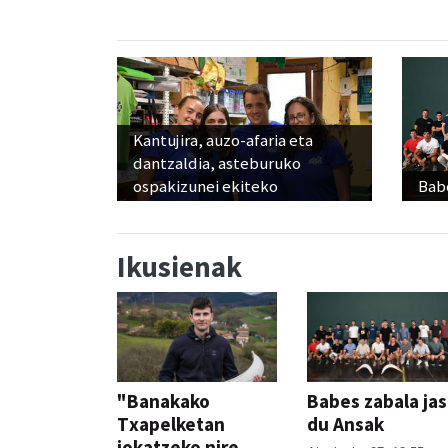
Kantujira, auzo-afaria eta
dantzaldia, asteburuko
ospakizunei ekiteko
Babe
Ikusienak
"Banakako
Babes zabala ja
Txapelketan
du Ansak
jokatzeko nire