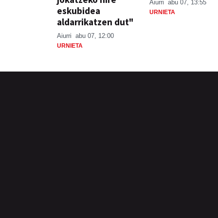
Aiurri
abu 07, 13:55
eskubidea
URNIETA
aldarrikatzen dut"
Aiurri
abu 07, 12:00
URNIETA